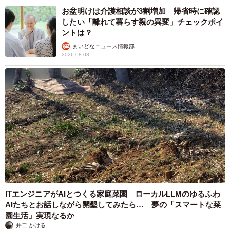
お盆明けは介護相談が3割増加 帰省時に確認
したい「離れて暮らす親の異変」チェックポイ
ントは？
まいどなニュース情報部
2026.08.08
4/7
20kgものダイエットに成功し結婚式を迎える/吉田さん（@japan.torus）
提供
現在は2人の子どもを持つ4人家族に
ITエンジニアがAIとつくる家庭菜園 ローカルLLMのゆるふわ
結婚から13年が経った現在、吉田さんご夫婦には大きな転
AIたちとお話しながら開墾してみたら… 夢の「スマートな菜
園生活」実現なるか
機がありました。
井二 かける