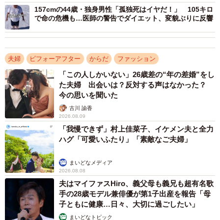
157cmの44歳・独身男性「孤独死はイヤだ！」 105キロ
で命の危機も…医師の警告でダイエット、変貌ぶりに反響
夫婦
ビフォーアフター
からだ
ファッション
「この人しかいない」26歳差の“年の差婚”をし
た夫婦 出会いは？反対する声はなかった？
今の思いを聞いた
古川 諭香
2026.08.09
「我慢できず」村上佳菜子、イケメン夫と全力
ハグ「可愛いふたり」「素敵なご夫婦」
まいどなメディア
2026.08.08
夫はマイファスHiro、義父母も義兄も超有名歌
手の28歳モデル兼俳優が第1子出産を報告「母
子ともに健康…日々、大切に過ごしたい」
2/7
まいどなトピック