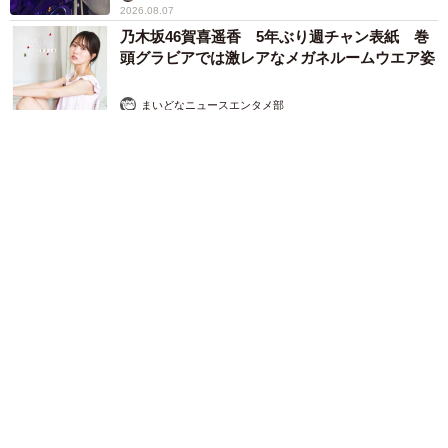
2026.08.07
乃木坂46賀喜遥香 5年ぶり週チャン表紙 巻
頭グラビアでは激レアなメガネルームウエア姿
まいどなニュースエンタメ部
2026.08.07
5/7
4人家族となった現在のご様子/吉田さん（@japan.torus）提供
最後に、同じような境遇にある人たちへメッセージをいた
だきました。
「必ず、そのままの自分を好きでいてくれる人はいます。
3児の母 43歳女優の肩見せコーデでファンざわざわ 「色っ
ダイエットも含め、目標は『絶対にやる』と決めて行動し
ぽすぎて思わず二度見」「むっかしからずっと可愛い」
続けた先に叶うので、頑張ってください」（吉田さん）