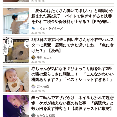
2026.08.08
「夏休みはたくさん働いてほしい」と職場から
頼まれた高2息子 バイトで稼ぎすぎると扶養
を外れて税金や保険料が上がる？【FPが解
説】
もくもくライターズ
2026.08.08
2泊3日の東京出張→飼い主さんが不在中ハムス
ターに異変 眉間にできた深いしわ、「急に老
けた？」【漫画】
海川 まこと
2026.08.08
赤ちゃんが気になる？ひょっこり顔を出す2匹
の猫の愛らしさに悶絶…！ 「こんなかわいい
構図あります？」「ベストショットすぎる！」
梨木 香奈
2026.08.08
酔って転んでアザだらけ ネイルも折れて超悲
惨 ケガが絶えない夜のお仕事 「病院代」と
数万円を渡す神客も！【現役キャストに取材】
たかなし 亜妖