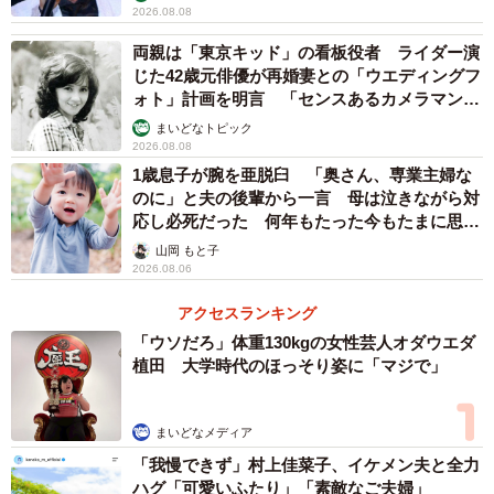
2026.08.08
体重80kg当時の姿/吉田さん（@japan.torus）提供
両親は「東京キッド」の看板役者 ライダー演
限られた時間で痩せるため…
じた42歳元俳優が再婚妻との「ウエディングフ
ォト」計画を明言 「センスあるカメラマン求
結婚式まで残り半年という限られた時間の中で痩せるため
む」
まいどなトピック
に、吉田さんは毎日10キロのランニングという厳しいメニ
2026.08.08
1歳息子が腕を亜脱臼 「奥さん、専業主婦な
ューに取り組みました。それでも心が折れることは一度も
のに」と夫の後輩から一言 母は泣きながら対
なかったといいます。
応し必死だった 何年もたった今もたまに思い
出し…
山岡 もと子
「結婚式までの半年間で『絶対に痩せる』と決めていたの
2026.08.06
で、心が折れそうになることはありませんでした。継続す
アクセスランキング
るコツは、痩せた後の姿を想像することですね。妻の喜ぶ
「ウソだろ」体重130kgの女性芸人オダウエダ
顔も想像していました」（吉田さん）
植田 大学時代のほっそり姿に「マジで」
自身の運動面での努力に加え、栄養士の資格を持つ妻が食
まいどなメディア
事面でもしっかりサポート。特に印象に残っている料理に
「我慢できず」村上佳菜子、イケメン夫と全力
ついて、「定番ですが味噌汁です。鰹と昆布で出汁をとっ
ハグ「可愛いふたり」「素敵なご夫婦」