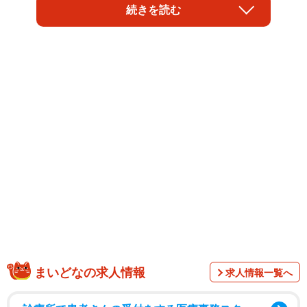
続きを読む
1/7
80kg→60kgのBefore・After/吉田さん（@japan.torus）提供
まいどなの求人情報
求人情報一覧へ