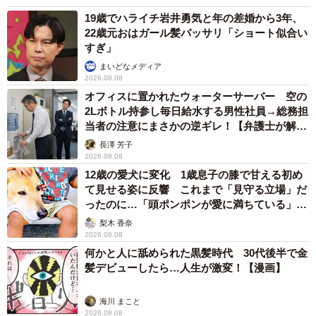
19歳でハライチ岩井勇気と年の差婚から3年、
22歳元おはガール髪バッサリ「ショート似合い
すぎ」
まいどなメディア
2026.08.08
オフィスに置かれたウォーターサーバー 空の
2Lボトル持参し毎日給水する男性社員→総務担
当者の注意にまさかの逆ギレ！【弁護士が解
説】
長澤 芳子
2026.08.08
12歳の愛犬に変化 1歳息子の膝で甘える初め
て見せる姿に反響 これまで「見守る立場」だ
ったのに…「頭ポンポンが愛に満ちている」
「尊…」
梨木 香奈
2026.08.08
何かと人に舐められた黒髪時代 30代後半で金
髪デビューしたら…人生が激変！【漫画】
海川 まこと
2026.08.08