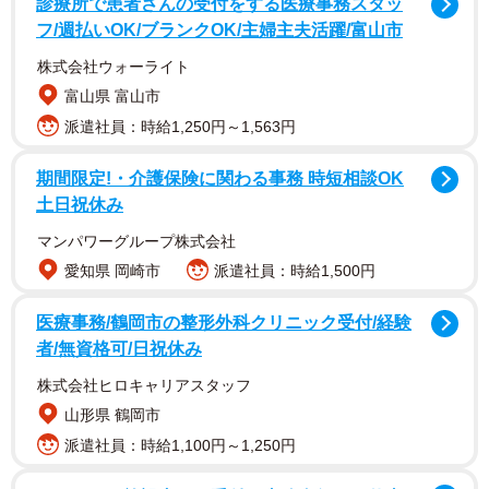
診療所で患者さんの受付をする医療事務スタッ
フ/週払いOK/ブランクOK/主婦主夫活躍/富山市
株式会社ウォーライト
富山県 富山市
派遣社員：時給1,250円～1,563円
ダイエットを決意したきっかけについて、「当時はまだ恋
人だった妻が、友人から『彼氏がダサい』と言われたそう
期間限定!・介護保険に関わる事務 時短相談OK
で。僕はあまり気にしていなかったのですが、悲しむ妻の
土日祝休み
姿を見て奮起しました」と吉田さんは振り返ります
マンパワーグループ株式会社
愛知県 岡崎市
派遣社員：時給1,500円
医療事務/鶴岡市の整形外科クリニック受付/経験
者/無資格可/日祝休み
株式会社ヒロキャリアスタッフ
山形県 鶴岡市
派遣社員：時給1,100円～1,250円