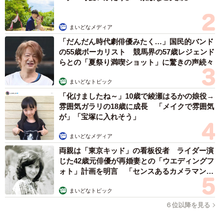
て作ってくれて具沢山で栄養も取れて美味しかったです。
同じく出汁で作った煮物とかも…」と話します。
まいどなメディア
「だんだん時代劇俳優みたく…」国民的バンド
の55歳ボーカリスト 競馬界の57歳レジェンド
らとの「夏祭り満喫ショット」に驚きの声続々
まいどなトピック
「化けましたね～」10歳で綾瀬はるかの娘役→
雰囲気ガラリの18歳に成長 「メイクで雰囲気
が」「宝塚に入れそう」
まいどなメディア
両親は「東京キッド」の看板役者 ライダー演
じた42歳元俳優が再婚妻との「ウエディングフ
ォト」計画を明言 「センスあるカメラマン求
む」
まいどなトピック
６位以降を見る