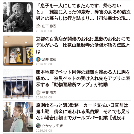
「息子を一人にしてきたんです、帰らない
と」 施設に入った90歳母、障害のある60歳次
しかし、当時は結婚式の準備段階だったため、大幅な減量
男との暮らしは行き詰まり…【司法書士の現場
によって予想外のハプニングも発生したのだとか。「1番困
から】
山下 静香
らせたのは結婚式の衣装合わせ。毎回痩せていく僕に、ス
2026.08.08
京都の百貨店が開催のお化け屋敷のお化けにモ
タッフの方が困惑していました」と、衣装のサイズ調整に
デルがいる 比叡山延暦寺の僧侶が語る伝説と
苦労したエピソードも明かしています。
は
浅井 佳穂
ダイエットの成功により周りの吉田さんを見る目は大きく
2026.08.08
熊本地震でペット同伴の避難を諦める人に胸を
変わりましたが、ご本人は「改めて、変わらない妻の愛情
痛め… 被災ペットの受け入れ先をアプリに表
を感じた」と語ります。
示する「動物避難所マップ」が始動
平藤 清刀
「妻は人の内面を見ているので、『太っていても痩せてい
2026.08.08
ても“幸せ”』と言ってくれます。結婚してもう13年経ちます
原則ゆるっと週3勤務 カード支払い日直前は
鬼出勤 借金に追われる風俗嬢 それでも足り
が、今も『幸せ』だと言ってくれるんです」（吉田さん）
ない場合は朝までガールズバー副業【現役キャ
ストに取材】
たかなし 亜妖
2026.08.08