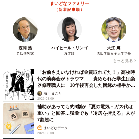
まいどなファミリー
（新着記事順）
森岡 浩
ハイヒール・リンゴ
大江 篤
姓氏研究家
漫才師
園田学園女子大学学長
もっと見る
「お前さえいなければ金賞取れてた！」高校時
代の演奏会がトラウマ……責められた学生は楽
器修理職人に 10年後再会した因縁の相手から
思わぬ申し出【漫画】
海川 まこと
2026.08.09
補助があっても約9割が「夏の電気・ガス代は
重い」と回答…猛暑でも「冷房を控える」人が
7割超に
まいどなデータ
2026.08.08