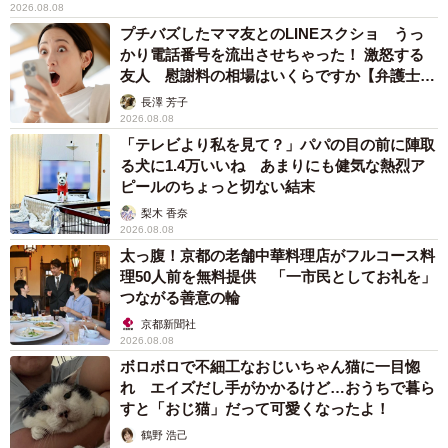
2026.08.08
「実は妻が6年前に自律神経失調症になったんです。子ども
プチバズしたママ友とのLINEスクショ うっ
かり電話番号を流出させちゃった！ 激怒する
もいる中で病気になったので、僕は仕事を辞めて妻をサポ
友人 慰謝料の相場はいくらですか【弁護士が
ートすることに。家事も育児も全部やり、合間に資格を取
解説】
長澤 芳子
得して妻を支えました。それから1年後、元気になった妻と
2026.08.08
一緒に起業して、今は夫婦で会社を経営しています」（吉
「テレビより私を見て？」パパの目の前に陣取
る犬に1.4万いいね あまりにも健気な熱烈ア
田さん）
ピールのちょっと切ない結末
梨木 香奈
現在は2人の子どもを持つ4人家族となった吉田さんご夫
2026.08.08
婦。今後についてこう語ります。
太っ腹！京都の老舗中華料理店がフルコース料
理50人前を無料提供 「一市民としてお礼を」
つながる善意の輪
「家族みんなが元気であれば嬉しいです。今後は夫婦で会
京都新聞社
社をもっと育てていきたいですね」（吉田さん）
2026.08.08
ボロボロで不細工なおじいちゃん猫に一目惚
れ エイズだし手がかかるけど…おうちで暮ら
すと「おじ猫」だって可愛くなったよ！
鶴野 浩己