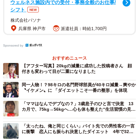
ウェルネス施設内での受付・事務全般のお仕事/
シフト
NEW
株式会社パソナ
兵庫県 神戸市
派遣社員：時給1,700円
Sponsored by
おすすめニュース
【アフター写真】20kgの減量に成功した投稿者さん 顔
付きも変わって目が二重になりました
同一人物！？98キロの名門野球部員が40キロ減量→爽やか
〝イケメン〟に 「ダイエットこそ一番の整形」を体現
「ママはなんでデブなの？」3歳息子のひと言で決意 13
カ月で、75kg→56kgへ…心も体も整えた“生活習慣の見直
し”ダイエット
「太ったね、俺と同じくらい」バイト先での男性客の一言
に衝撃 恋人にも振られ決意したダイエット 4年で32キ
ロ減…XS服が“すんなり入る”体に