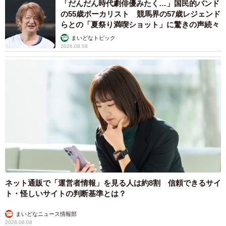
「だんだん時代劇俳優みたく…」国民的バンド
の55歳ボーカリスト 競馬界の57歳レジェンド
3/7
らとの「夏祭り満喫ショット」に驚きの声続々
20kgものダイエットに成功し結婚式を迎える/吉田さん（@japan.torus）
まいどなトピック
提供
2026.08.08
大幅な減量によって予想外のハプニングも
努力の結果、20kgの減量に成功した吉田さん。体重の変化
とともに顔まわりの脂肪が落ちて”目が二重になる”という劇
的な変貌を遂げ、周囲の反応は一変したそう。妻の友人か
らは「誰？整形？彼氏変えた？」と驚きの声が上がるほ
ど。
そんな反応を見た妻の様子について、吉田さんは次のよう
ネット通販で「運営者情報」を見る人は約8割 信頼できるサイ
に話します。
ト・怪しいサイトの判断基準とは？
「『優しそうな彼氏』から『カッコ良くて優しい旦那』に
まいどなニュース情報部
2026.08.08
変わった、と妻は嬉しそうでした」（吉田さん）