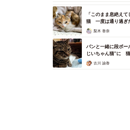
「このまま息絶えて
猫 一度は通り過ぎ
梨木 香奈
パンと一緒に段ボー
じいちゃん猫”に 
古川 諭香