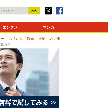
エンタメ
マンガ
ター
のりもの
観光
夫婦
思い出
と見る