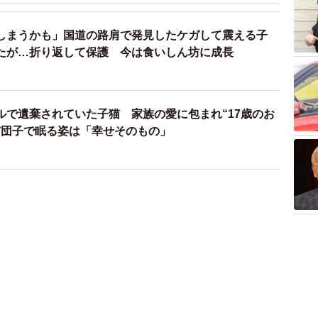
しまうかも」国道の路肩で発見したケガして震える子
たが…折り返して保護 今は食いしん坊に成長
ルで遺棄されていた子猫 家族の愛に包まれ“17歳のお
猫団子で眠る姿は「幸せそのもの」