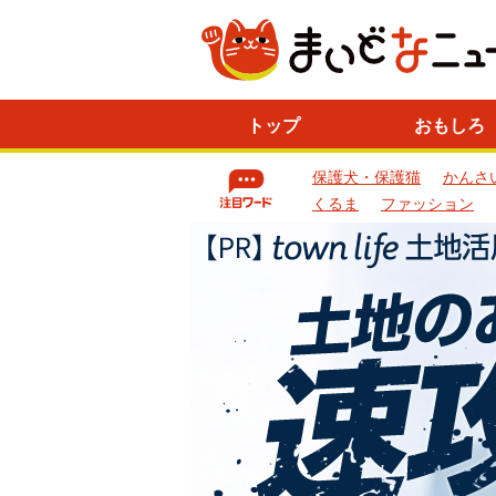
ニ
トップ
おもしろ
ュ
ー
保護犬・保護猫
かんさ
ス
一
くるま
ファッション
覧