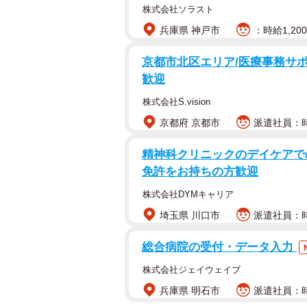
株式会社ソラスト
兵庫県 神戸市
：時給1,20
京都市北区エリア/医療事務サポ
歓迎
株式会社S.vision
京都府 京都市
派遣社員：時
精神科クリニックのデイケアで
免許をお持ちの方歓迎
株式会社DYMキャリア
埼玉県 川口市
派遣社員：時給
総合病院の受付・データ入力
株式会社ジェイウェイブ
兵庫県 明石市
派遣社員：時給