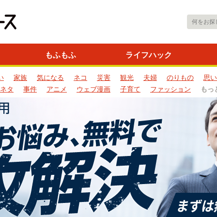
もふもふ
ライフハック
い
家族
気になる
ネコ
災害
観光
夫婦
のりもの
思い
ネタ
事件
アニメ
ウェブ漫画
子育て
ファッション
もっ