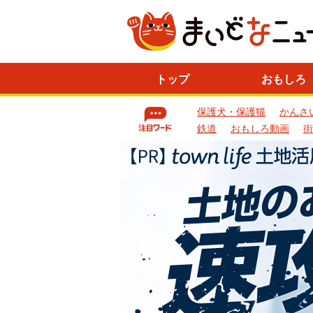
ニ
トップ
おもしろ
ュ
ー
保護犬・保護猫
かんさ
ス
一
鉄道
おもしろ動画
街
覧