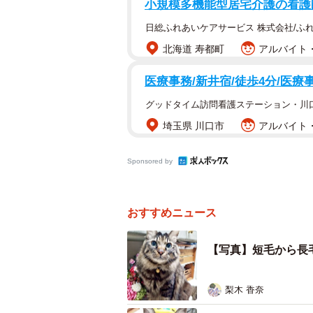
小規模多機能型居宅介護の看護師
日総ふれあいケアサービス 株式会社/ふ
北海道 寿都町
アルバイト・
医療事務/新井宿/徒歩4分/医療
グッドタイム訪問看護ステーション・川
埼玉県 川口市
アルバイト・
Sponsored by
おすすめニュース
【写真】短毛から長
梨木 香奈