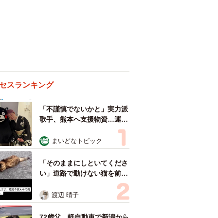
セスランキング
「不謹慎でないかと」実力派
歌手、熊本へ支援物資…運搬
トラックの車体デザインにた
めらい 「痛いほど伝わる」
まいどなトピック
「行動され立派」
「そのままにしといてくださ
い」道路で動けない猫を前に
返された一言… 懸命に生き
ようとした4日間 「命の重
渡辺 晴子
さはみんな同じ」保護団体代
表の訴え
72歳父、軽自動車で新潟から