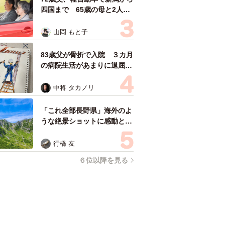
四国まで 65歳の母と2人で
3泊4日の旅 パーキングの休
憩まで分刻み… 「大学生で
山岡 もと子
も組まねえよ！」
83歳父が骨折で入院 ３カ月
の病院生活があまりに退屈で
「画用紙と色鉛筆持ってこ
い！」→スケッチブックを見
中将 タカノリ
た家族が仰天「これ、売れま
すよ…」
「これ全部長野県」海外のよ
うな絶景ショットに感動と反
響「離れてからいいところだ
ったんだって気づいた」
行橋 友
６位以降を見る