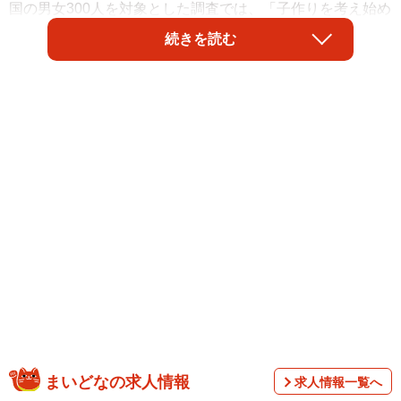
国の男女300人を対象とした調査では、「子作りを考え始め
たきっかけ」について、約半数が「結婚を機に自然と考え
続きを読む
るようになった」と回答しました。
調査は、株式会社NEXERと青山ラジュボークリニック千葉
提携院が共同で行ったもので、2025年7月にインターネッ
まいどなの求人情報
求人情報一覧へ
ト上で実施されました。