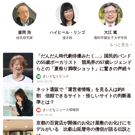
森岡 浩
ハイヒール・リンゴ
大江 篤
姓氏研究家
漫才師
園田学園女子大学学長
もっと見る
「だんだん時代劇俳優みたく…」国民的バンド
の55歳ボーカリスト 競馬界の57歳レジェンド
らとの「夏祭り満喫ショット」に驚きの声続々
まいどなトピック
2026.08.08
4/4
ネット通販で「運営者情報」を見る人は約8
割 信頼できるサイト・怪しいサイトの判断基
理想通りに妊娠・出産できたと思いますか？（提供画像）
準とは？
まいどなニュース情報部
「理想通りに妊娠・出産できたと思いますか？」には「思
2026.08.08
う」（73.3％）が「思わない」（26.7％）を大きく上回り
京都の百貨店が開催のお化け屋敷のお化けにモ
ました。
デルがいる 比叡山延暦寺の僧侶が語る伝説と