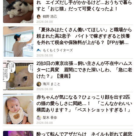
れ エイズだし手がかかるけど…おうちで暮ら
すと「おじ猫」だって可愛くなったよ！
鶴野 浩己
2026.08.08
「夏休みはたくさん働いてほしい」と職場から
頼まれた高2息子 バイトで稼ぎすぎると扶養
を外れて税金や保険料が上がる？【FPが解
説】
もくもくライターズ
2026.08.08
2泊3日の東京出張→飼い主さんが不在中ハムス
ターに異変 眉間にできた深いしわ、「急に老
けた？」【漫画】
海川 まこと
2026.08.08
赤ちゃんが気になる？ひょっこり顔を出す2匹
の猫の愛らしさに悶絶…！ 「こんなかわいい
構図あります？」「ベストショットすぎる！」
梨木 香奈
2026.08.08
酔って転んでアザだらけ ネイルも折れて超悲