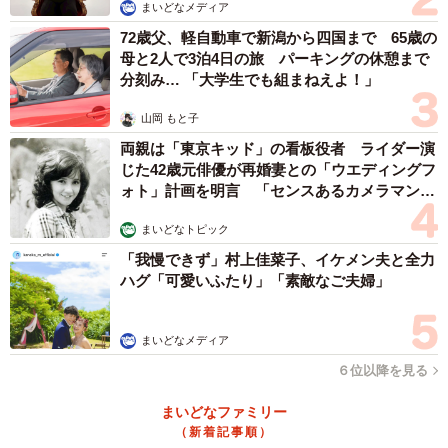
まいどなメディア
72歳父、軽自動車で新潟から四国まで 65歳の
・20代のうちに出産したかった。（20代・女性）
母と2人で3泊4日の旅 パーキングの休憩まで
・24歳までに1人目。（20代・女性）
分刻み… 「大学生でも組まねえよ！」
・30前後で結婚して2～3年で子供を授かる。（30代・女
山岡 もと子
性）
両親は「東京キッド」の看板役者 ライダー演
・30歳で1人は産みたかった。干支も気にしていた。（30
じた42歳元俳優が再婚妻との「ウエディングフ
代・女性）
ォト」計画を明言 「センスあるカメラマン求
・20代のうちに1回目の出産をしたかったことと、結婚して
む」
まいどなトピック
からしばらく夫婦2人の時間を楽しみたかった。（30代・女
「我慢できず」村上佳菜子、イケメン夫と全力
性）
ハグ「可愛いふたり」「素敵なご夫婦」
・30歳までに1人目。（40代・男性）
まいどなメディア
６位以降を見る
まいどなファミリー
（新着記事順）