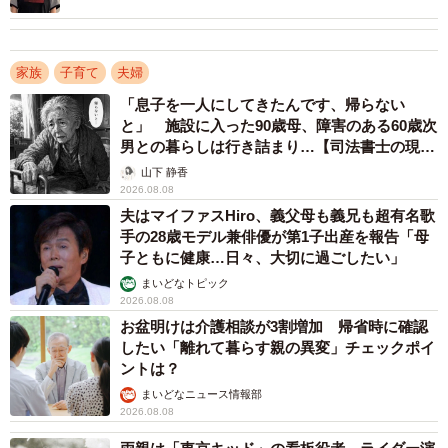
ら始めた“習慣化ダイエット”
・結婚したら欲しいと思っていたから夫婦で相談して決め
た。（30代・女性）
家族
子育て
夫婦
・もともと欲しかったから。（30代・女性）
「息子を一人にしてきたんです、帰らない
と」 施設に入った90歳母、障害のある60歳次
▽夫婦間で話し合い、具体的な計画を立て始めた」という
男との暮らしは行き詰まり…【司法書士の現場
回答者のコメント
から】
山下 静香
・もともと付き合ってたころから欲しかったから。（30
2026.08.08
代・男性）
夫はマイファスHiro、義父母も義兄も超有名歌
手の28歳モデル兼俳優が第1子出産を報告「母
・お互いの仕事のタイミング。（30代・男性）
子ともに健康…日々、大切に過ごしたい」
・高齢になったので。（30代・女性）
まいどなトピック
2026.08.08
お盆明けは介護相談が3割増加 帰省時に確認
したい「離れて暮らす親の異変」チェックポイ
ントは？
まいどなニュース情報部
2026.08.08