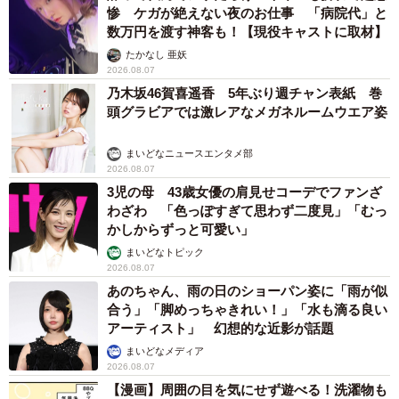
惨 ケガが絶えない夜のお仕事 「病院代」と
数万円を渡す神客も！【現役キャストに取材】
たかなし 亜妖
2026.08.07
乃木坂46賀喜遥香 5年ぶり週チャン表紙 巻
頭グラビアでは激レアなメガネルームウエア姿
まいどなニュースエンタメ部
2026.08.07
3児の母 43歳女優の肩見せコーデでファンざ
わざわ 「色っぽすぎて思わず二度見」「むっ
かしからずっと可愛い」
まいどなトピック
2026.08.07
あのちゃん、雨の日のショーパン姿に「雨が似
合う」「脚めっちゃきれい！」「水も滴る良い
アーティスト」 幻想的な近影が話題
まいどなメディア
2026.08.07
【漫画】周囲の目を気にせず遊べる！洗濯物も