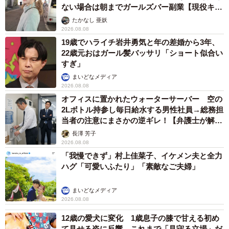
ない場合は朝までガールズバー副業【現役キャ
【出典】
ストに取材】
たかなし 亜妖
株式会社NEXERと青山ラジュボークリニック千葉提携院に
2026.08.08
よる調査
19歳でハライチ岩井勇気と年の差婚から3年、
22歳元おはガール髪バッサリ「ショート似合い
▽青山ラジュボークリニック千葉提携院
すぎ」
https://nipt-info.com/chiba/
まいどなメディア
2026.08.08
オフィスに置かれたウォーターサーバー 空の
2Lボトル持参し毎日給水する男性社員→総務担
当者の注意にまさかの逆ギレ！【弁護士が解
説】
長澤 芳子
2026.08.08
「我慢できず」村上佳菜子、イケメン夫と全力
ハグ「可愛いふたり」「素敵なご夫婦」
まいどなメディア
2026.08.08
12歳の愛犬に変化 1歳息子の膝で甘える初め
て見せる姿に反響 これまで「見守る立場」だ