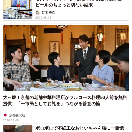
ピールのちょっと切ない結末
梨木 香奈
2026.08.08
太っ腹！京都の老舗中華料理店がフルコース料理50人前を無料
提供 「一市民としてお礼を」つながる善意の輪
京都新聞社
2026.08.08
ボロボロで不細工なおじいちゃん猫に一目惚