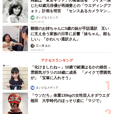
両親は「東京キッド」の看板役者 ライダー演
じた42歳元俳優が再婚妻との「ウエディングフ
ォト」計画を明言 「センスあるカメラマン求
む」
まいどなトピック
2026.08.08
難聴のお姉ちゃんに5歳の妹が手話通訳 互い
に支え合う家族の日常に反響「妹ちゃん、頼も
しい」「かわいい通訳さん」
五ヶ瀬 あお
2026.08.07
アクセスランキング
「化けましたね～」10歳で綾瀬はるかの娘役→
3/4
雰囲気ガラリの18歳に成長 「メイクで雰囲気
妊娠出産に理想とするタイミングはありましたか？（提供画像）
が」「宝塚に入れそう」
まいどなメディア
「妊娠出産に理想とするタイミングはありましたか？」の
「ウソだろ」体重130kgの女性芸人オダウエダ
質問は、「あった」が33.7％、「なかった」が66.3％でし
植田 大学時代のほっそり姿に「マジで」
た。「理想のタイミングがあった」を選択した人からは以
下のような意見が寄せられました。