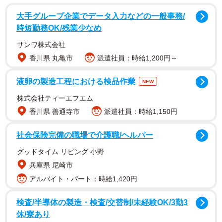
大手グループ企業でデータ入力などの一般事務/
時短勤務OK/残業少なめ
サンワ株式会社
香川県 丸亀市
派遣社員：時給1,200円～
液卵の製造工程における検品作業
NEW
株式会社ティーエフエム
香川県 善通寺市
派遣社員：時給1,150円
社会保険完備の職場で介護職/ヘルパー
グッドタイム リビング 小野
兵庫県 尼崎市
アルバイト・パート：時給1,420円
検査/半導体の製造・検査/交替制/未経験OK/3勤3
休/寮あり