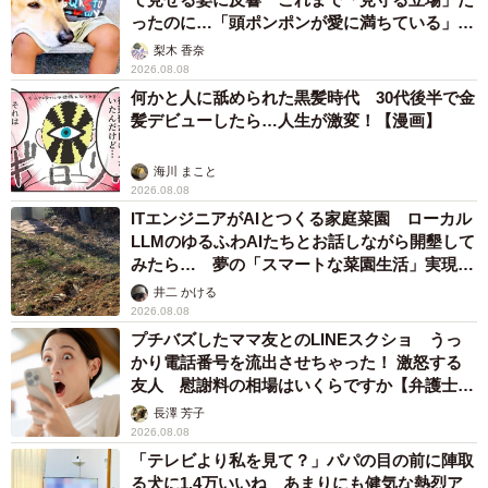
ったのに…「頭ポンポンが愛に満ちている」
「尊…」
梨木 香奈
2026.08.08
何かと人に舐められた黒髪時代 30代後半で金
髪デビューしたら…人生が激変！【漫画】
海川 まこと
2026.08.08
ITエンジニアがAIとつくる家庭菜園 ローカル
LLMのゆるふわAIたちとお話しながら開墾して
みたら… 夢の「スマートな菜園生活」実現な
るか
井二 かける
2026.08.08
プチバズしたママ友とのLINEスクショ うっ
かり電話番号を流出させちゃった！ 激怒する
友人 慰謝料の相場はいくらですか【弁護士が
解説】
長澤 芳子
2026.08.08
「テレビより私を見て？」パパの目の前に陣取
る犬に1.4万いいね あまりにも健気な熱烈ア