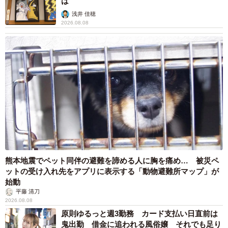
は
浅井 佳穂
▽「思う」と回答した人のコメント
2026.08.08
・25歳で結婚出産を行った。（20代・女性）
・24歳で1人目を出産できた。（20代・女性）
・ギリギリ30歳までだったから。（30代・女性）
・30までに1人産めたから。（30代・女性）
・入籍後一年以内にはできたので。苦労しなかった。（40
代・女性）
・自分のほぼ理想的な年齢でできたから。（40代・女性）
・実際に30歳前に1人目が生まれたから。（40代・男性）
▽「思わない」と回答した人のコメント
熊本地震でペット同伴の避難を諦める人に胸を痛め… 被災ペ
・なかなか授からなかった。（30代・女性）
ットの受け入れ先をアプリに表示する「動物避難所マップ」が
始動
・高齢出産になった。（30代・女性）
平藤 清刀
・結婚出産が早すぎて、ちょっと人生の計画が狂ったか
2026.08.08
ら。（40代・女性）
原則ゆるっと週3勤務 カード支払い日直前は
鬼出勤 借金に追われる風俗嬢 それでも足り