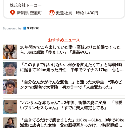
株式会社トーコー
新潟県 聖籠町
派遣社員：時給1,430円
2/4
Sponsored by
子作りを始めたきっかけとして、当てはまるものを選んでください（提
おすすめニュース
供画像）
10年間おでこを出していた妻→高校ぶりに前髪つくった
ら…夫は感激「羨ましい」「最高やん」
「子作りを始めたきっかけとして、当てはまるものを選ん
でください」の問いに、「結婚を機に自然と考えるように
「このままではいけない…何かを変えたくて」と毎朝4時
に起きて10km走った男性 半年でマイナス17kg 心も身
なった」（47.0％）が最も多く、次いで「夫婦間で話し合
体も生まれ変わった日々
い、具体的な計画を立て始めた」（16.7%）、「妊娠が分
「自分なんかがそんな髪色…」と迷った大学生 “薄めピ
ンク”の髪色で大冒険 初カラーで「人生変わった」
かってから結婚した」（13.3%）でした。
▽「結婚を機に自然と考えるようになった」という回答者
“ハンサムな赤ちゃん”→2年後、衝撃の姿に変身 「可愛
いプリンセスちゃん」「すでに美人確定してる」
のコメント
・結婚が決まった段階で。（20代・女性）
「生きてるだけで痩せました」110kg→61kg…3年で49kg
減量に成功した女性 父の脳梗塞きっかけ、7時間睡眠か
・早いほうが良いと思ったので。（20代・女性）