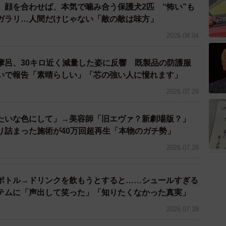
」顔を合わせば、本気で噛み合う保護犬2匹 “怖い”も
ガラリ…人間だけじゃない「敵の敵は味方」
2026.08.04
摩呂、30キロ近く減量した姿に反響 既製品の防護服
いで報告「素晴らしい」「芯の強い人に憧れます」
2026.07.29
たいな色にして」→美容師「旧エヴァ？新劇場版？」
り詰まった施術が40万回超再生「本物のガチ勢」
2026.07.28
ボトル→ドリンクを飲もうとすると……シュールすぎる
3/8
イテムに「声出して笑った」「知りたくなかった真実」
2026.07.28
ロに／kenkojiさん（@kenkoji_fit）提供