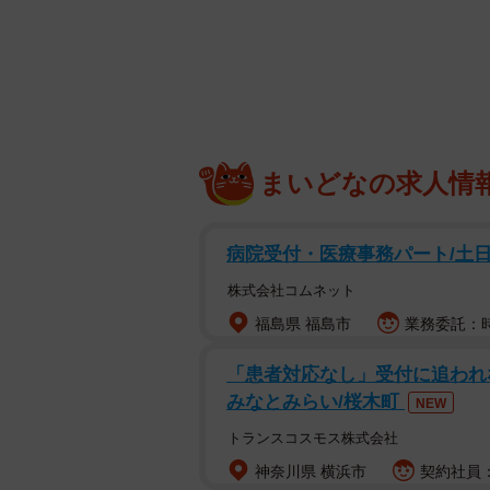
〈ビフォー〉MAX76kgあった時のk
「メンタルが不調でした。とにかく
仕事に追われて心も体も限界だった男
大きく変えていきました。Instagr
記録が注目を集めています。
まいどなの求人情
病院受付・医療事務パート/土
株式会社コムネット
福島県 福島市
業務委託：時
「患者対応なし」受付に追われな
みなとみらい/桜木町
NEW
トランスコスモス株式会社
神奈川県 横浜市
契約社員：