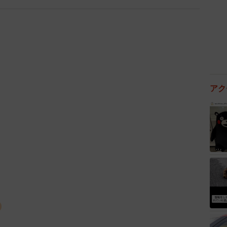
を感じるなか、「このままではいけない」と一念発起し
う一心で『とにかく10km走ってみよう』と思い立ち
kmは無謀だったかもしれませんが、それくらい『何か
んです」
アク
無理やり目を覚ます。足が痛くて歩けなくなる日もあり
したかった」という切実な気持ちで走り続けました。