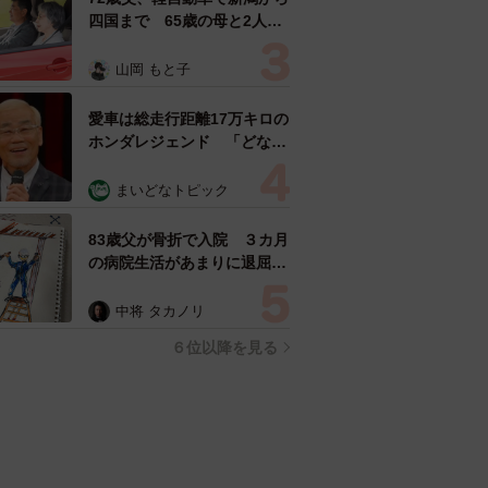
四国まで 65歳の母と2人で
3泊4日の旅 パーキングの休
憩まで分刻み… 「大学生で
山岡 もと子
も組まねえよ！」
愛車は総走行距離17万キロの
ホンダレジェンド 「どなた
か欲しい方が居たら」 大御
所漫才師が譲渡の意向
まいどなトピック
83歳父が骨折で入院 ３カ月
の病院生活があまりに退屈で
「画用紙と色鉛筆持ってこ
い！」→スケッチブックを見
中将 タカノリ
た家族が仰天「これ、売れま
６位以降を見る
すよ…」