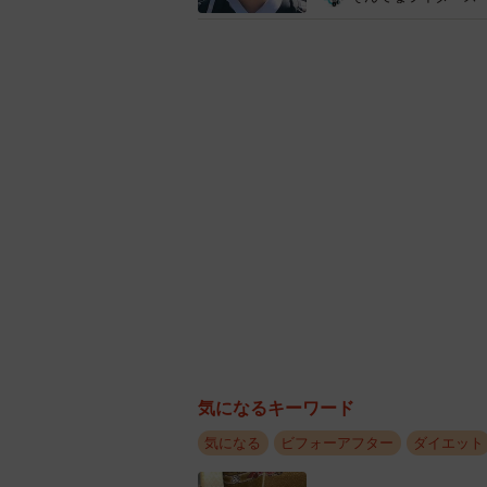
す。仕事のことが頭を離れず、限界
ました。
「何かを変えたい、抜け出したいとい
ました。今思えば、いきなり毎日10
を変えたい』という想いが強かった
毎朝4時に起床し、冷水シャワーで
ましたが、「少しでも自分を取り戻
気になるキーワード
気になる
ビフォーアフター
ダイエット