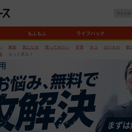
もふもふ
ライフハック
い
家族
気になる
買ってみたい
災害
ネコ
のりもの
観
画
もっと見る