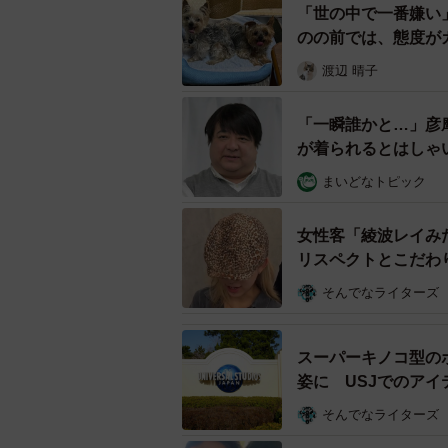
「世の中で一番嫌い
のの前では、態度が
渡辺 晴子
「一瞬誰かと…」彦
が着られるとはしゃ
まいどなトピック
女性客「綾波レイみ
リスペクトとこだわ
そんでなライターズ
スーパーキノコ型の
姿に USJでのア
そんでなライターズ
1ヶ月走り込んで靴はボロボ