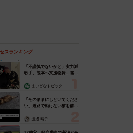
セスランキング
「不謹慎でないかと」実力派
歌手、熊本へ支援物資…運搬
トラックの車体デザインにた
めらい 「痛いほど伝わる」
まいどなトピック
「行動され立派」
「そのままにしといてくださ
い」道路で動けない猫を前に
返された一言… 懸命に生き
ようとした4日間 「命の重
渡辺 晴子
さはみんな同じ」保護団体代
表の訴え
72歳父、軽自動車で新潟から