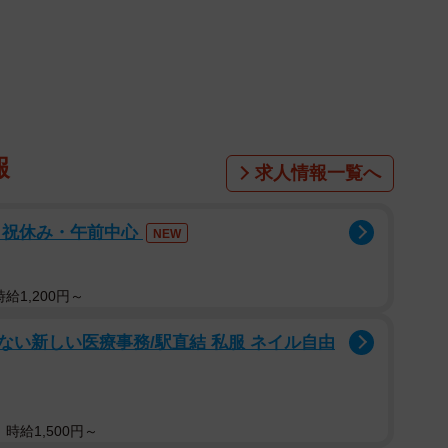
enkojiさん／kenkojiさん（@kenkoji_fit）提供
、何かを変えたかった」――。
性が、ある日突然「毎日10km走る」と決め、人生を
amに投稿された、76kgから59kgまでのビフォーアフター
報
求人情報一覧へ
日祝休み・午前中心
NEW
給1,200円～
い新しい医療事務/駅直結 私服 ネイル自由
時給1,500円～