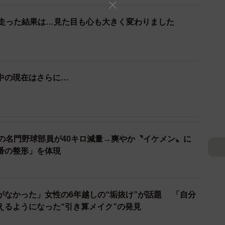
ロ走った結果は…見た目も心も大きく変わりました
中の現在はさらに…
ロの名門野球部員が40キロ減量→爽やか〝イケメン〟に
番の整形」を体現
2/8
変化したのか…？／kenkojiさん（@kenkoji_fit）提供
がなかった」女性の6年越しの“垢抜け”が話題 「自分
発信しているkenkojiさん（@kenkoji_fit）。挑
えるようになった“引き算メイク”の発見
何もやる気が出ず、寝てばかりの日々」だったといいま