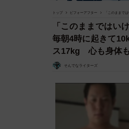
トップ
ビフォーアフター
「このままでは
「このままではい
毎朝4時に起きて1
ス17kg 心も身
そんでなライターズ