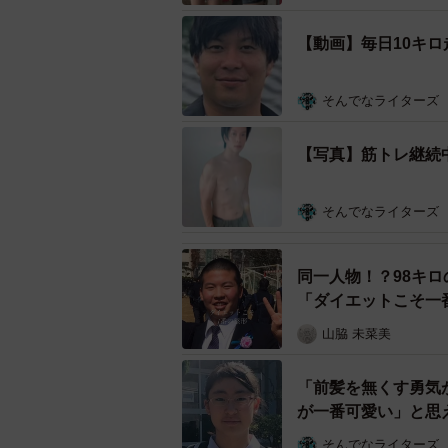
【動画】毎日10キ
そんでなライターズ
【写真】筋トレ継続
そんでなライターズ
同一人物！？98キ
「ダイエットこそ一
山脇 未菜美
〈ビフォー〉ふくよかだったお腹周りはどう
「前髪を無くす勇気
投稿者は、自宅でできるトレーニング情報を
が一番可愛い」と思
戦を始める前は、心身の不調から「
そんでなライターズ