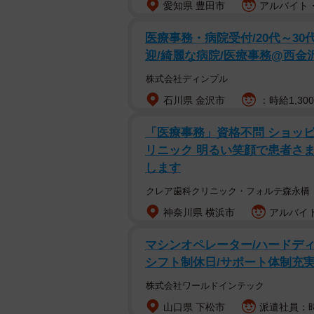
愛知県 豊田市
アルバイト・
医療事務・病院受付/20代～30
迎/綺麗な病院/医療事務@西金
株式会社ディンプル
石川県 金沢市
：時給1,30
「医療事務」資格不問 ショッ
リニック 明るい笑顔で患者さ
します
クレア歯科クリニック・フォルテ森永橋
神奈川県 横浜市
アルバイト
マシンオペレーター/ハードディ
シフト制休日/サポート体制充
株式会社ワールドインテック
山口県 下松市
派遣社員：時給