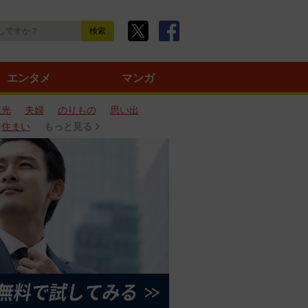
エンタメ
マンガ
観光
夫婦
のりもの
思い出
住まい
もっと見る