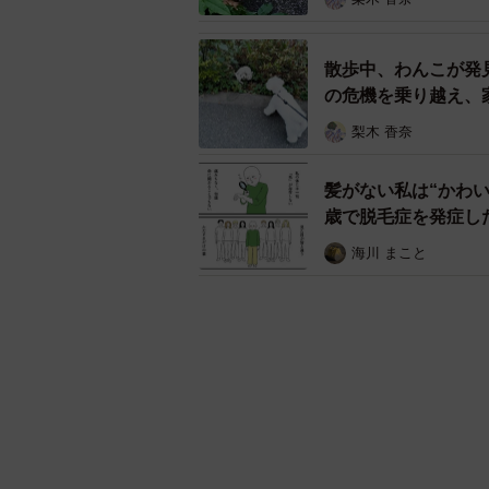
散歩中、わんこが発
の危機を乗り越え、
梨木 香奈
髪がない私は“かわ
歳で脱毛症を発症し
海川 まこと