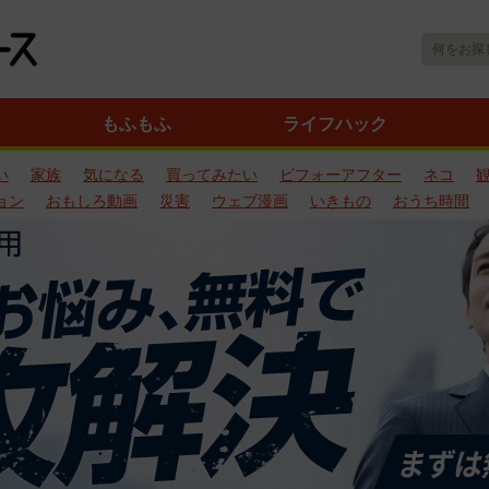
もふもふ
ライフハック
い
家族
気になる
買ってみたい
ビフォーアフター
ネコ
ョン
おもしろ動画
災害
ウェブ漫画
いきもの
おうち時間