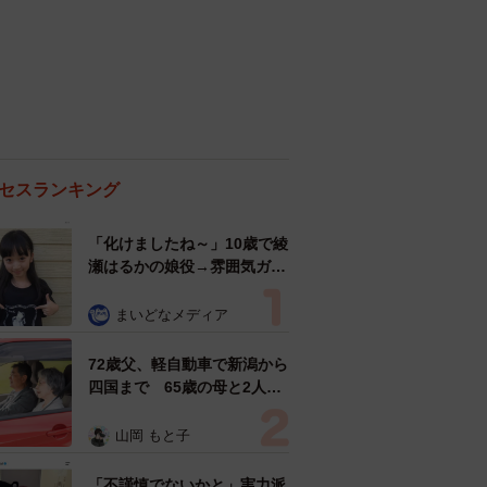
セスランキング
「化けましたね～」10歳で綾
瀬はるかの娘役→雰囲気ガラ
リの18歳に成長 「メイクで
雰囲気が」「宝塚に入れそ
まいどなメディア
う」
72歳父、軽自動車で新潟から
四国まで 65歳の母と2人で
3泊4日の旅 パーキングの休
憩まで分刻み… 「大学生で
山岡 もと子
も組まねえよ！」
「不謹慎でないかと」実力派