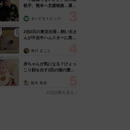
歌手、熊本へ支援物資…運搬
トラックの車体デザインにた
めらい 「痛いほど伝わる」
まいどなトピック
「行動され立派」
2泊3日の東京出張→飼い主さ
んが不在中ハムスターに異
変 眉間にできた深いしわ、
「急に老けた？」【漫画】
海川 まこと
赤ちゃんが気になる？ひょっ
こり顔を出す2匹の猫の愛ら
しさに悶絶…！ 「こんなか
わいい構図あります？」「ベ
梨木 香奈
ストショットすぎる！」
６位以降を見る