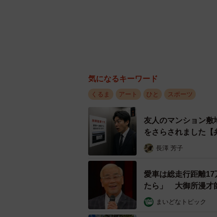
気になるキーワード
くるま
アート
ひと
スポーツ
友人のマンション敷
をさらされました【
長澤 芳子
愛車は総走行距離1
たら」 大御所漫才
まいどなトピック