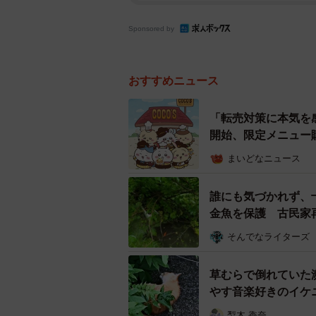
Sponsored by
おすすめニュース
「転売対策に本気を
開始、限定メニュー
まいどなニュース
誰にも気づかれず、
金魚を保護 古民家
そんでなライターズ
草むらで倒れていた
やす音楽好きのイケ
梨木 香奈