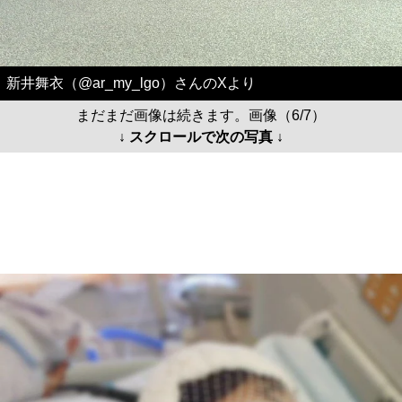
新井舞衣（@ar_my_lgo）さんのXより
まだまだ画像は続きます。画像（6/7）
↓ スクロールで次の写真 ↓