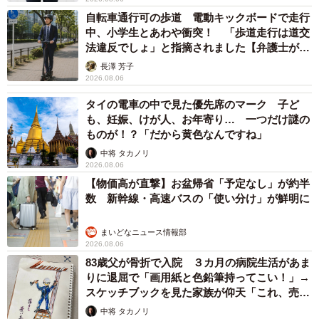
自転車通行可の歩道 電動キックボードで走行
中、小学生とあわや衝突！ 「歩道走行は道交
法違反でしょ」と指摘されました【弁護士が解
説】
長澤 芳子
2026.08.06
タイの電車の中で見た優先席のマーク 子ど
も、妊娠、けが人、お年寄り… 一つだけ謎の
ものが！？「だから黄色なんですね」
中将 タカノリ
2026.08.06
【物価高が直撃】お盆帰省「予定なし」が約半
数 新幹線・高速バスの「使い分け」が鮮明に
まいどなニュース情報部
2026.08.06
83歳父が骨折で入院 ３カ月の病院生活があま
りに退屈で「画用紙と色鉛筆持ってこい！」→
スケッチブックを見た家族が仰天「これ、売れ
ますよ…」
中将 タカノリ