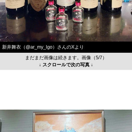
新井舞衣（@ar_my_lgo）さんのXより
まだまだ画像は続きます。画像（5/7）
↓ スクロールで次の写真 ↓