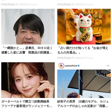
PR(合同会社デジタルファーム )
PR(合同会社デジタルファーム )
「一瞬誰かと…」彦摩呂、30キロ近く
「占い師だけが知ってる〝お金が増え
減量した姿に反響 既製品の防護服が
る人の共通点〟」
着られると...
PR(合同会社デジタルファーム )
ガーターベルトで際立つ妖艶脚線美
紗栄子の長男 18歳のモデル、カジュ
フリーアナ森香澄がランジェリーモデ
アルコーデのおしゃれ近影が「両親の
ルに ｢PE...
いいとこ取...