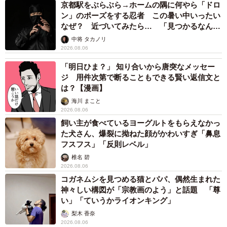
京都駅をぶらぶら→ホームの隅に何やら「ドロ
ン」のポーズをする忍者 この暑い中いったい
なぜ？ 近づいてみたら… 「見つかるなんて
未熟」
中将 タカノリ
2026.08.06
「明日ひま？」 知り合いから唐突なメッセー
ジ 用件次第で断ることもできる賢い返信文と
は？【漫画】
海川 まこと
2026.08.06
飼い主が食べているヨーグルトをもらえなかっ
た犬さん、爆裂に拗ねた顔がかわいすぎ「鼻息
フスフス」「反則レベル」
椎名 碧
2026.08.06
コガネムシを見つめる猫とパパ、偶然生まれた
神々しい構図が「宗教画のよう」と話題 「尊
い」「ていうかライオンキング」
梨木 香奈
2026.08.06