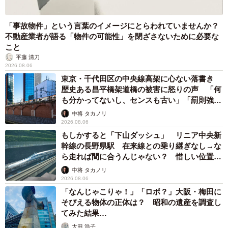
「事故物件」という言葉のイメージにとらわれていませんか？
不動産業者が語る「物件の可能性」を閉ざさないために必要な
こと
平藤 清刀
2026.08.06
東京・千代田区の中央線高架に心ない落書き
歴史ある昌平橋架道橋の被害に怒りの声 「何
も分かってないし、センスも古い」「罰則強化
して」
中将 タカノリ
2026.08.06
もしかすると「下山ダッシュ」 リニア中央新
幹線の長野県駅 在来線との乗り継ぎなし→な
ら走れば間に合うんじゃない？ 惜しい位置関
係が反響
中将 タカノリ
2026.08.06
「なんじゃこりゃ！」「ロボ？」大阪・梅田に
そびえる物体の正体は？ 昭和の遺産を調査し
てみた結果…
太田 浩子