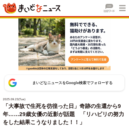
まいどなニュースをGoogle検索でフォローする
2025.09.23(Tue)
「大事故で生死を彷徨った日」奇跡の生還から9
年……29歳女優の近影が話題 「リハビリの努力
をした結果こうなりました！！」