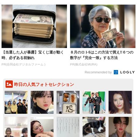
【当選した人が暴露】宝くじ運が動く
８月のロト6はこの方法で買え!!６つの
時、必ずある前触れ
数字が『完全一致』する方法
PR(合同会社デジタルファーム )
PR(株式会社MURA)
Recommended by
昨日の人気フォトセレクション