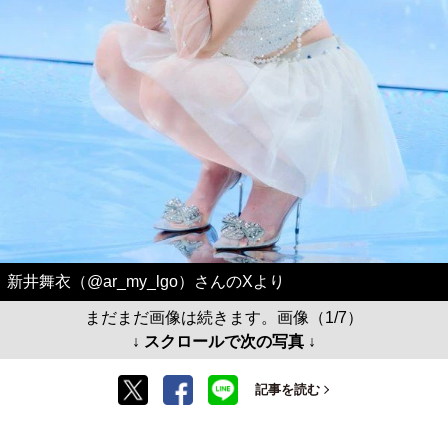
新井舞衣（@ar_my_lgo）さんのXより
まだまだ画像は続きます。画像（1/7）
↓ スクロールで次の写真 ↓
記事を読む