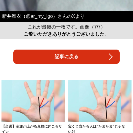
新井舞衣（@ar_my_lgo）さんのXより
これが最後の一枚です。画像（7/7）
ご覧いただきありがとうございました。
記事に戻る
【当選】金運が上がる直前に起こるサ
宝くじ当たる人は“たまたま”じゃな
イン
い?!