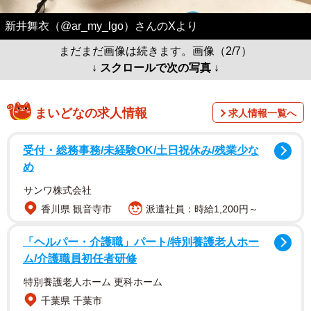
新井舞衣（@ar_my_lgo）さんのXより
まだまだ画像は続きます。画像（2/7）
↓ スクロールで次の写真 ↓
まいどなの求人情報
求人情報一覧へ
受付・総務事務/未経験OK/土日祝休み/残業少な
め
サンワ株式会社
香川県 観音寺市
派遣社員：時給1,200円～
「ヘルパー・介護職」パート/特別養護老人ホー
ム/介護職員初任者研修
特別養護老人ホーム 更科ホーム
千葉県 千葉市