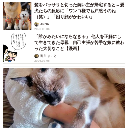
髪をバッサリと切った飼い主が帰宅すると→愛
犬たちの反応に「ワンコ様でも戸惑うのね
（笑）」「困り顔がかわいい」
ANNA
2026.08.06
「誰かみたいにならなきゃ」 他人を正解にし
て生きてきた母親 自己主張が苦手な娘に教わ
った大切なこと【漫画】
海川 まこと
2026.08.06