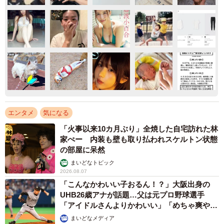
エンタメ
気になる
「火事以来10カ月ぶり」全焼した自宅訪れた林
家ぺー 内装も壁も取り払われスケルトン状態
の部屋に呆然
まいどなトピック
2026.08.07
「こんなかわいい子おるん！？」大阪出身の
UHB26歳アナが話題…父は元プロ野球選手
「アイドルさんよりかわいい」「めちゃ爽や
か」
まいどなメディア