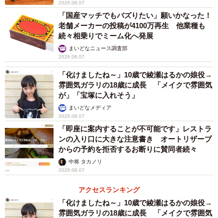
2026.08.07
「国産マッチでもバズりたい」願いかなった！
老舗メーカーの投稿が4100万再生 他業種も
続々相乗りでミーム化へ発展
まいどなニュース調査部
2026.08.07
「化けましたね～」10歳で綾瀬はるかの娘役→
雰囲気ガラリの18歳に成長 「メイクで雰囲気
が」「宝塚に入れそう」
まいどなメディア
2026.08.07
「即座に案内することが不可能です」レストラ
ンの入り口に大きな注意書き オートリザーブ
からの予約を拒否するお断りに賛同者続々
中将 タカノリ
2026.08.07
アクセスランキング
「化けましたね～」10歳で綾瀬はるかの娘役→
雰囲気ガラリの18歳に成長 「メイクで雰囲気