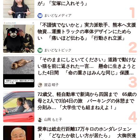
が」「宝塚に入れそう」
まいどなメディア
「不謹慎でないかと」実力派歌手、熊本へ支援
物資…運搬トラックの車体デザインにためら
い 「痛いほど伝わる」「行動され立派」
まいどなトピック
「そのままにしといてください」道路で動けな
い猫を前に返された一言… 懸命に生きようと
した4日間 「命の重さはみんな同じ」保護団
体代表の訴え
渡辺 晴子
72歳父、軽自動車で新潟から四国まで 65歳の
母と2人で3泊4日の旅 パーキングの休憩まで
分刻み… 「大学生でも組まねえよ！」
山岡 もと子
愛車は総走行距離17万キロのホンダレジェン
ド 「どなたか欲しい方が居たら」 大御所漫