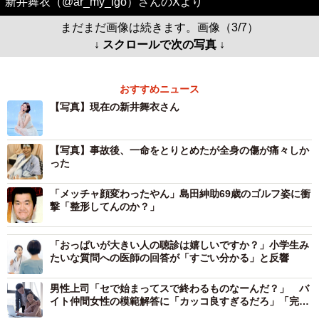
新井舞衣（@ar_my_lgo）さんのXより
まだまだ画像は続きます。画像（3/7）
↓ スクロールで次の写真 ↓
おすすめニュース
【写真】現在の新井舞衣さん
【写真】事故後、一命をとりとめたが全身の傷が痛々しか
った
「メッチャ顔変わったやん」島田紳助69歳のゴルフ姿に衝
撃「整形してんのか？」
「おっぱいが大きい人の聴診は嬉しいですか？」小学生み
たいな質問への医師の回答が「すごい分かる」と反響
男性上司「セで始まってスで終わるものなーんだ？」 バ
イト仲間女性の模範解答に「カッコ良すぎるだろ」「完璧
な返し！」