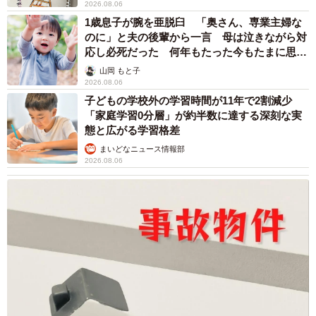
2026.08.06
1歳息子が腕を亜脱臼 「奥さん、専業主婦な
のに」と夫の後輩から一言 母は泣きながら対
応し必死だった 何年もたった今もたまに思い
出し…
山岡 もと子
2026.08.06
子どもの学校外の学習時間が11年で2割減少
「家庭学習0分層」が約半数に達する深刻な実
態と広がる学習格差
まいどなニュース情報部
2026.08.06