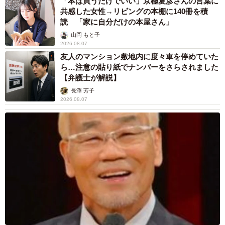
「本は買うだけでいい」京極夏彦さんの言葉に
共感した女性→リビングの本棚に140冊を積
読 「家に自分だけの本屋さん」
山岡 もと子
2026.08.07
友人のマンション敷地内に度々車を停めていた
ら…注意の貼り紙でナンバーをさらされました
【弁護士が解説】
長澤 芳子
2026.08.07