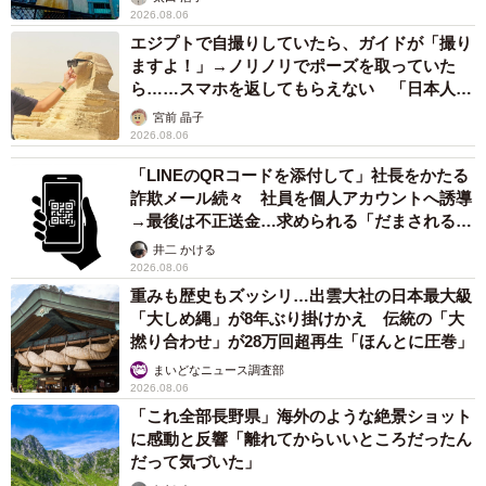
2026.08.06
エジプトで自撮りしていたら、ガイドが「撮り
ますよ！」→ノリノリでポーズを取っていた
ら……スマホを返してもらえない 「日本人は
カモ代表かも」「私は6時間で3万円払った」
宮前 晶子
2026.08.06
「LINEのQRコードを添付して」社長をかたる
詐欺メール続々 社員を個人アカウントへ誘導
→最後は不正送金…求められる「だまされる前
提」の対策
井二 かける
2026.08.06
重みも歴史もズッシリ…出雲大社の日本最大級
「大しめ縄」が8年ぶり掛けかえ 伝統の「大
撚り合わせ」が28万回超再生「ほんとに圧巻」
まいどなニュース調査部
2026.08.06
「これ全部長野県」海外のような絶景ショット
に感動と反響「離れてからいいところだったん
だって気づいた」