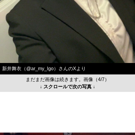
新井舞衣（@ar_my_lgo）さんのXより
まだまだ画像は続きます。画像（4/7）
↓ スクロールで次の写真 ↓