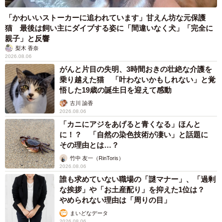
「かわいいストーカーに追われています」甘えん坊な元保護
猫 最後は飼い主にダイブする姿に「間違いなく犬」「完全に
親子」と反響
梨木 香奈
2026.08.06
がんと片目の失明、3時間おきの壮絶な介護を
乗り越えた猫 「叶わないかもしれない」と覚
悟した19歳の誕生日を迎えて感動
古川 諭香
2026.08.06
「カニにアジをあげると青くなる」ほんと
に！？ 「自然の染色技術が凄い」と話題に
その理由とは…？
竹中 友一（RinToris）
2026.08.06
誰も求めていない職場の「謎マナー」、「過剰
な挨拶」や「お土産配り」を抑えた1位は？
やめられない理由は「周りの目」
まいどなデータ
2026.08.06