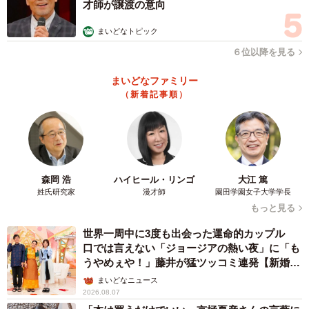
才師が譲渡の意向
まいどなトピック
６位以降を見る
まいどなファミリー
（新着記事順）
森岡 浩
ハイヒール・リンゴ
大江 篤
姓氏研究家
漫才師
園田学園女子大学学長
もっと見る
世界一周中に3度も出会った運命的カップル
口では言えない「ジョージアの熱い夜」に「も
うやめぇや！」藤井が猛ツッコミ連発【新婚さ
ん】
まいどなニュース
2026.08.07