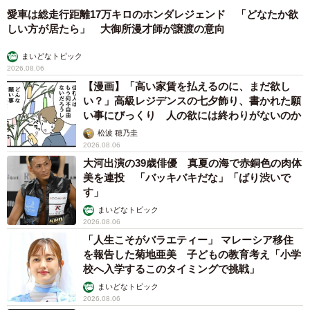
愛車は総走行距離17万キロのホンダレジェンド 「どなたか欲
しい方が居たら」 大御所漫才師が譲渡の意向
まいどなトピック
2026.08.06
【漫画】「高い家賃を払えるのに、まだ欲し
い？」高級レジデンスの七夕飾り、書かれた願
い事にびっくり 人の欲には終わりがないのか
松波 穂乃圭
2026.08.06
大河出演の39歳俳優 真夏の海で赤銅色の肉体
美を連投 「バッキバキだな」「ばり渋いで
す」
まいどなトピック
2026.08.06
「人生こそがバラエティー」 マレーシア移住
を報告した菊地亜美 子どもの教育考え「小学
校へ入学するこのタイミングで挑戦」
まいどなトピック
2026.08.06