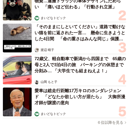
山岡 もと子
2026.08.07
友人のマンション敷地内に度々車を停めていた
ら…注意の貼り紙でナンバーをさらされました
【弁護士が解説】
長澤 芳子
2026.08.07
愛車は総走行距離17万キロのホンダレジェンド 「どなたか欲
しい方が居たら」 大御所漫才師が譲渡の意向