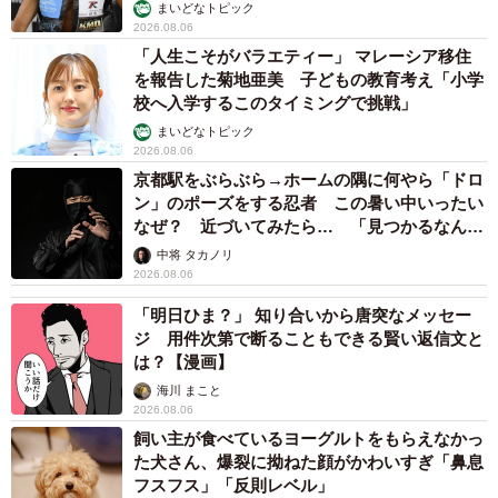
猫 最後は飼い主にダイブする姿に「間違いなく犬」「完全に
親子」と反響
梨木 香奈
2026.08.06
がんと片目の失明、3時間おきの壮絶な介護を
乗り越えた猫 「叶わないかもしれない」と覚
悟した19歳の誕生日を迎えて感動
古川 諭香
2026.08.06
「カニにアジをあげると青くなる」ほんと
に！？ 「自然の染色技術が凄い」と話題に
その理由とは…？
竹中 友一（RinToris）
2026.08.06
誰も求めていない職場の「謎マナー」、「過剰
な挨拶」や「お土産配り」を抑えた1位は？
やめられない理由は「周りの目」
まいどなデータ
2026.08.06
自転車通行可の歩道 電動キックボードで走行
中、小学生とあわや衝突！ 「歩道走行は道交