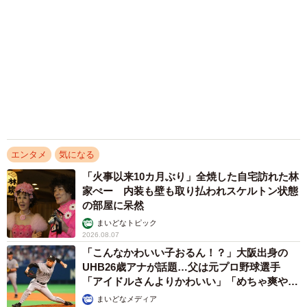
老舗メーカーの投稿が4100万再生 他業種も
続々相乗りでミーム化へ発展
まいどなニュース調査部
2026.08.07
「化けましたね～」10歳で綾瀬はるかの娘役→
雰囲気ガラリの18歳に成長 「メイクで雰囲気
が」「宝塚に入れそう」
まいどなメディア
2026.08.07
「即座に案内することが不可能です」レストラ
ンの入り口に大きな注意書き オートリザーブ
からの予約を拒否するお断りに賛同者続々
中将 タカノリ
2026.08.07
アクセスランキング
「化けましたね～」10歳で綾瀬はるかの娘役→
雰囲気ガラリの18歳に成長 「メイクで雰囲気
が」「宝塚に入れそう」
まいどなメディア