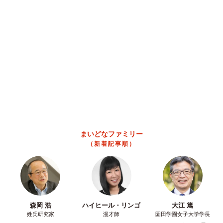
まいどなトピック
2026.08.06
【漫画】「高い家賃を払えるのに、まだ欲し
い？」高級レジデンスの七夕飾り、書かれた願
い事にびっくり 人の欲には終わりがないのか
松波 穂乃圭
2026.08.06
大河出演の39歳俳優 真夏の海で赤銅色の肉体
美を連投 「バッキバキだな」「ばり渋いで
す」
まいどなトピック
2026.08.06
「人生こそがバラエティー」 マレーシア移住
を報告した菊地亜美 子どもの教育考え「小学
校へ入学するこのタイミングで挑戦」
まいどなトピック
2026.08.06
京都駅をぶらぶら→ホームの隅に何やら「ドロ
ン」のポーズをする忍者 この暑い中いったい
なぜ？ 近づいてみたら… 「見つかるなんて