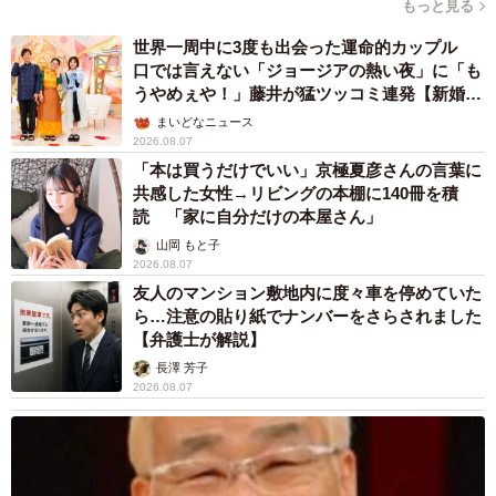
未熟」
中将 タカノリ
2026.08.06
「明日ひま？」 知り合いから唐突なメッセー
ジ 用件次第で断ることもできる賢い返信文と
は？【漫画】
海川 まこと
2026.08.06
飼い主が食べているヨーグルトをもらえなかっ
た犬さん、爆裂に拗ねた顔がかわいすぎ「鼻息
フスフス」「反則レベル」
椎名 碧
2026.08.06
コガネムシを見つめる猫とパパ、偶然生まれた
神々しい構図が「宗教画のよう」と話題 「尊
い」「ていうかライオンキング」
梨木 香奈
2026.08.06
髪をバッサリと切った飼い主が帰宅すると→愛
犬たちの反応に「ワンコ様でも戸惑うのね