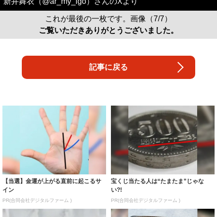
新井舞衣（@ar_my_lgo）さんのXより
これが最後の一枚です。画像（7/7）
ご覧いただきありがとうございました。
記事に戻る
【当選】金運が上がる直前に起こるサ
宝くじ当たる人は“たまたま”じゃな
イン
い?!
PR(合同会社デジタルファーム )
PR(合同会社デジタルファーム )