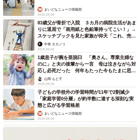
ますよ！」→ノリノリでポーズを取っていた
ら……スマホを返してもらえない 「日本人は
カモ代表かも」「私は6時間で3万円払った」
宮前 晶子
2026.08.06
「LINEのQRコードを添付して」社長をかたる
詐欺メール続々 社員を個人アカウントへ誘導
→最後は不正送金…求められる「だまされる前
提」の対策
井二 かける
2026.08.06
重みも歴史もズッシリ…出雲大社の日本最大級
「大しめ縄」が8年ぶり掛けかえ 伝統の「大
撚り合わせ」が28万回超再生「ほんとに圧巻」
まいどなニュース調査部
2026.08.06
「これ全部長野県」海外のような絶景ショット
に感動と反響「離れてからいいところだったん
だって気づいた」
行橋 友
2026.08.06
「ミステリーの女王」と呼ばれた作家の娘は