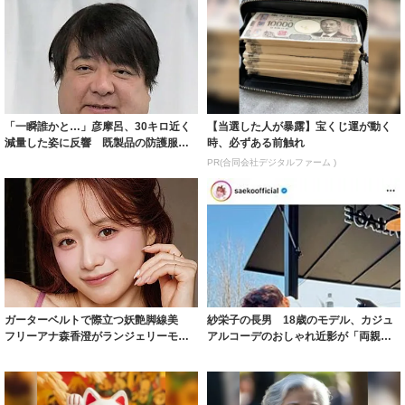
「一瞬誰かと…」彦摩呂、30キロ近く
【当選した人が暴露】宝くじ運が動く
減量した姿に反響 既製品の防護服が
時、必ずある前触れ
着られると...
PR(合同会社デジタルファーム )
ガーターベルトで際立つ妖艶脚線美
紗栄子の長男 18歳のモデル、カジュ
フリーアナ森香澄がランジェリーモデ
アルコーデのおしゃれ近影が「両親の
ルに ｢PE...
いいとこ取...