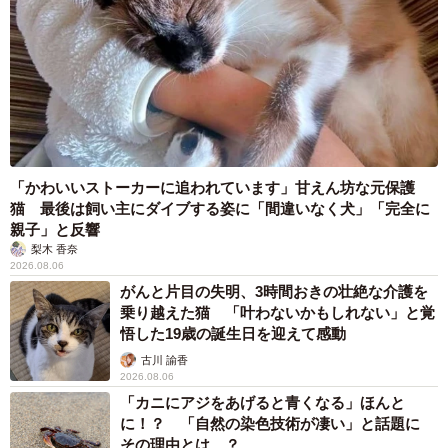
のに」と夫の後輩から一言 母は泣きながら対
応し必死だった 何年もたった今もたまに思い
出し…
山岡 もと子
2026.08.06
子どもの学校外の学習時間が11年で2割減少
「家庭学習0分層」が約半数に達する深刻な実
態と広がる学習格差
まいどなニュース情報部
2026.08.06
「事故物件」という言葉のイメージにとらわれていませんか？