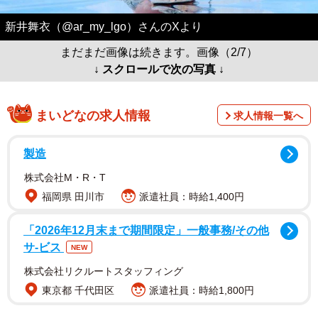
新井舞衣（@ar_my_lgo）さんのXより
まだまだ画像は続きます。画像（2/7）
↓ スクロールで次の写真 ↓
まいどなの求人情報
求人情報一覧へ
製造
株式会社M・R・T
福岡県 田川市
派遣社員：時給1,400円
「2026年12月末まで期間限定」一般事務/その他
サ-ビス
NEW
株式会社リクルートスタッフィング
東京都 千代田区
派遣社員：時給1,800円