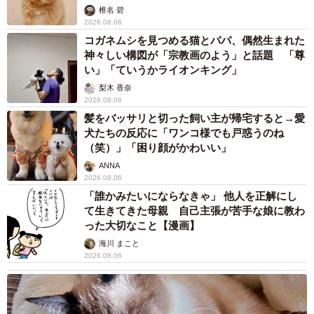
法違反でしょ」と指摘されました【弁護士が解
説】
長澤 芳子
2026.08.06
タイの電車の中で見た優先席のマーク 子ど
も、妊娠、けが人、お年寄り… 一つだけ謎の
ものが！？「だから黄色なんですね」
中将 タカノリ
2026.08.06
【物価高が直撃】お盆帰省「予定なし」が約半
数 新幹線・高速バスの「使い分け」が鮮明に
まいどなニュース情報部
2026.08.06
83歳父が骨折で入院 ３カ月の病院生活があま
りに退屈で「画用紙と色鉛筆持ってこい！」→
スケッチブックを見た家族が仰天「これ、売れ
ますよ…」
中将 タカノリ
2026.08.06
1歳息子が腕を亜脱臼 「奥さん、専業主婦な