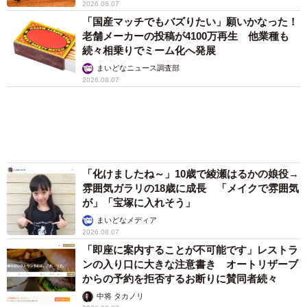
「不謹慎でないかと」実力派歌手、熊本へ支援
物資…運搬トラックの車体デザインにためら
い 「痛いほど伝わる」「行動され立派」
まいどなトピック
「そのままにしといてください」道路で動けな
い猫を前に返された一言… 懸命に生きようと
した4日間 「命の重さはみんな同じ」保護団
体代表の訴え
渡辺 晴子
72歳父、軽自動車で新潟から四国まで 65歳の
母と2人で3泊4日の旅 パーキングの休憩まで
分刻み… 「大学生でも組まねえよ！」
山岡 もと子
愛車は総走行距離17万キロのホンダレジェン
ド 「どなたか欲しい方が居たら」 大御所漫
才師が譲渡の意向
まいどなトピック