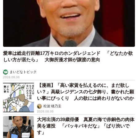
（笑）」「困り顔がかわいい」
ANNA
2026.08.06
「誰かみたいにならなきゃ」 他人を正解にし
て生きてきた母親 自己主張が苦手な娘に教わ
った大切なこと【漫画】
海川 まこと
2026.08.06
「かわいいストーカーに追われています」甘えん坊な元保護