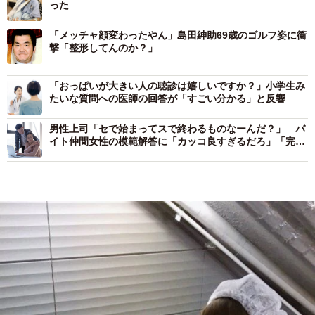
った
「メッチャ顔変わったやん」島田紳助69歳のゴルフ姿に衝
撃「整形してんのか？」
「おっぱいが大きい人の聴診は嬉しいですか？」小学生み
たいな質問への医師の回答が「すごい分かる」と反響
男性上司「セで始まってスで終わるものなーんだ？」 バ
イト仲間女性の模範解答に「カッコ良すぎるだろ」「完璧
な返し！」