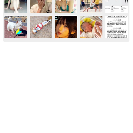
エンタメ
気になる
「火事以来10カ月ぶり」全焼した自宅訪れた林
家ぺー 内装も壁も取り払われスケルトン状態
の部屋に呆然
まいどなトピック
2026.08.07
「こんなかわいい子おるん！？」大阪出身の
UHB26歳アナが話題…父は元プロ野球選手
「アイドルさんよりかわいい」「めちゃ爽や
か」
まいどなメディア
2026.08.07
「国産マッチでもバズりたい」願いかなった！