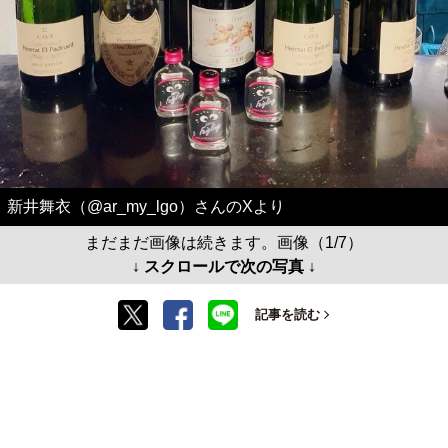
新井舞衣（@ar_my_lgo）さんのXより
まだまだ画像は続きます。画像（1/7）
↓ スクロールで次の写真 ↓
記事を読む