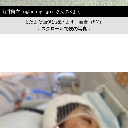
新井舞衣（@ar_my_lgo）さんのXより
まだまだ画像は続きます。画像（6/7）
↓ スクロールで次の写真 ↓