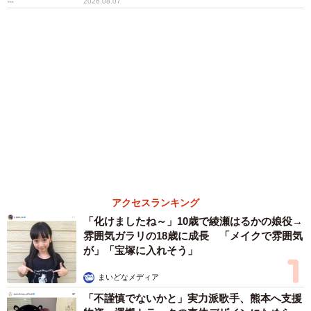
６位以降を見る
まいどなファミリー
（新着記事順）
森岡 浩
ハイヒール・リンゴ
大江 篤
姓氏研究家
漫才師
園田学園女子大学学長
もっと見る
世界一周中に3度も出会った運命的カップル
口では言えない「ジョージアの熱い夜」に「も
うやめぇや！」藤井が猛ツッコミ連発【新婚さ
ん】
まいどなニュース
2026.08.07
「本は買うだけでいい」京極夏彦さんの言葉に
共感した女性→リビングの本棚に140冊を積
読 「家に自分だけの本屋さん」