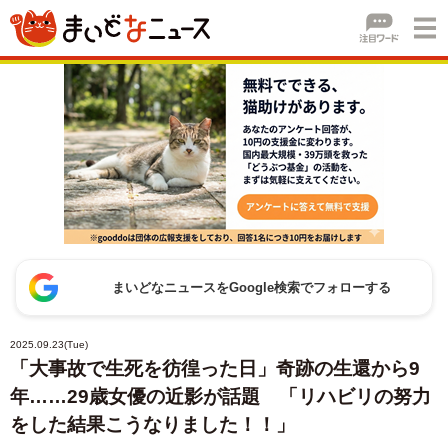
まいどなニュースをGoogle検索でフォローする
2025.09.23(Tue)
「大事故で生死を彷徨った日」奇跡の生還から9
年……29歳女優の近影が話題 「リハビリの努力
をした結果こうなりました！！」