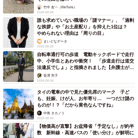
不動産業者が語る「物件の可能性」を閉ざさないために必要な
こと
平藤 清刀
2026.08.06
東京・千代田区の中央線高架に心ない落書き
歴史ある昌平橋架道橋の被害に怒りの声 「何
も分かってないし、センスも古い」「罰則強化
して」
中将 タカノリ
2026.08.06
もしかすると「下山ダッシュ」 リニア中央新
幹線の長野県駅 在来線との乗り継ぎなし→な
ら走れば間に合うんじゃない？ 惜しい位置関
係が反響
中将 タカノリ
2026.08.06
「なんじゃこりゃ！」「ロボ？」大阪・梅田に
そびえる物体の正体は？ 昭和の遺産を調査し
てみた結果…
太田 浩子
2026.08.06
エジプトで自撮りしていたら、ガイドが「撮り