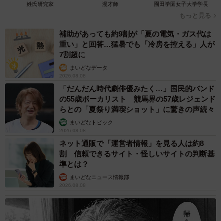
姓氏研究家
漫才師
園田学園女子大学学長
もっと見る
補助があっても約9割が「夏の電気・ガス代は
重い」と回答…猛暑でも「冷房を控える」人が
7割超に
まいどなデータ
2026.08.08
「だんだん時代劇俳優みたく…」国民的バンド
5/24
の55歳ボーカリスト 競馬界の57歳レジェンド
らとの「夏祭り満喫ショット」に驚きの声続々
漫画家は無理だと指摘するカゲプチ（ぬこー様ちゃんさん提供）
まいどなトピック
2026.08.08
絵が上手いと周りから言われ続けることで、将来漫画家に
ネット通販で「運営者情報」を見る人は約8
なれると考え始めた小学3年生のぬこー様ちゃんさんは、同
割 信頼できるサイト・怪しいサイトの判断基
級生のカゲプチに自身の夢を打ち明けます。しかし、冷静
準とは？
なカゲプチからは「無理じゃと思うよ。おめえ頭悪いし」
まいどなニュース情報部
2026.08.08
と言われてしまうのでした。この頃のぬこー様ちゃんさん
は、授業中も絵しか描いていなかったため、成績は悪かっ
たそうです。