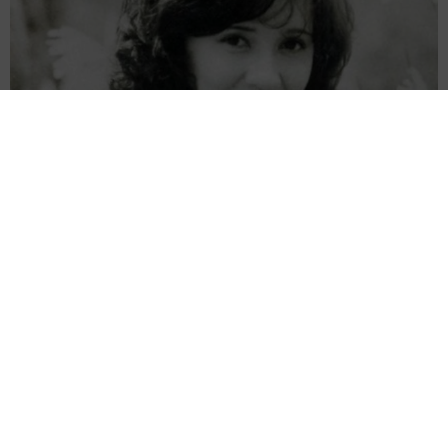
キックでした。高校は数学塾だけ一緒でした。その後は全
く会うことなくお互い何してるか知らなかったんですが、
この漫画がバズったことで本人からDMが来ました。そして
カゲプチのお母さんからもDMが来ました。地元で広まりす
ぎて妹の友人からもDM来ました。
ー漫画家の夢をかなえた現在、当時の自分に何かメッセー
ジがあればお願いします。
両親は「東京キッド」の看板役者 ライダー演じた42歳元俳優
が再婚妻との「ウエディングフォト」計画を明言 「センスあ
小学校の卒業文集ではもう漫画賞に応募して大賞受賞して
るカメラマン求む」
まいどなトピック
即デビューして高校卒業する頃には売れっ子作家になる予
2026.08.08
定でしたが、だめでした。でもまあなんとか時間かけて漫
ITエンジニアがAIとつくる家庭菜園 ローカル
画で生活できるようになったのでよし。
LLMのゆるふわAIたちとお話しながら開墾して
みたら… 夢の「スマートな菜園生活」実現な
るか
井二 かける
＜ぬこー様ちゃんさん関連情報＞
2026.08.08
▽書籍
プチバズしたママ友とのLINEスクショ うっ
https://t.co/Ow8YCX3UbD