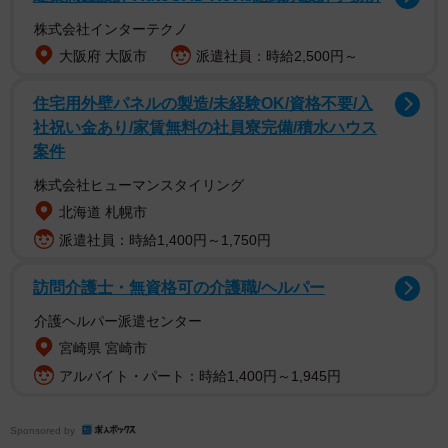
株式会社インターテクノ
大阪府 大阪市
派遣社員：時給2,500円～
住宅用外壁パネルの製造/未経験OK/資格不要/入
社祝い金あり/家賃無料の社員寮完備/積水ハウス
案件
株式会社ヒューマンスタイリング
北海道 札幌市
派遣社員：時給1,400円～1,750円
2/24
訪問介護士・無資格可の介護職/ヘルパー
より多くの人に認められたい（ぬこー様ちゃんさん提供）
介護ヘルパー派遣センター
ぬこー様ちゃんさんが5歳の頃、やることが無さ過ぎて絵を
宮崎県 宮崎市
描いていたことから物語は始まります。楽しく書いている
アルバイト・パート：時給1,400円～1,945円
ところに、「あんた何それ！？オカシイって！」と母が血
相を変えてやってきたのです。
Sponsored by