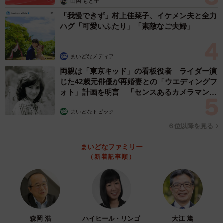
山岡 もと子
ー様ちゃんさんは、もう母の賞賛だけでは満足できなくな
「我慢できず」村上佳菜子、イケメン夫と全力
っていました。そこで、より多くの人に認められようと、
ハグ「可愛いふたり」「素敵なご夫婦」
トレースを覚えて人気キャラを上手に描くなど試行錯誤し
ていました。その甲斐あって、「クラスでイチバン絵がう
まいどなメディア
めぇやつ」の地位を得ることに成功します。
両親は「東京キッド」の看板役者 ライダー演
じた42歳元俳優が再婚妻との「ウエディングフ
ォト」計画を明言 「センスあるカメラマン求
む」
まいどなトピック
６位以降を見る
まいどなファミリー
（新着記事順）
森岡 浩
ハイヒール・リンゴ
大江 篤