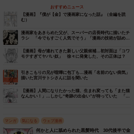
理由は彼が描いたガチャピンの絵にありました。ぬこー様
おすすめニュース
【漫画】『僕が【金】で漫画家になった話』（全編を読
ちゃんさんはガチャピンを金色に塗っており、この絵に対
む）
して母は「ガチャピンは緑なんよ！なんで金色に塗ったん
よ！？」と、とても驚いている様子です。
漫画家をあきらめた父が、スーパーの店長時代に描いたチ
ラシ 「今でもすごく人気でそう」「漫画の技術が詰め込
まれてる」反響に本人は…
【漫画】母が連れてきた新しい父親候補…初対面は「コワ
モテすぎてヤバい奴」 徐々に発覚した、その正体は？
引きこもりの兄が喧嘩に包丁も…漫画「名前のない病気」
描いた宮川サトシさんに話を聞いた
【漫画】人間になりたかった猫、生まれ変っても「また猫
なんかい！」…しかし“奇跡の出会い”が待っていた 「昔
飼ってた猫を思い出し号泣」感動の声続々
マンガ
気になる
ウェブ漫画
何かと人に舐められた黒髪時代 30代後半で金