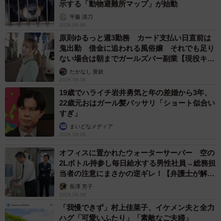
示する「動物避難所マップ」が始動
平藤 清刀
2026.08.08
原則ゆるっと週3勤務 カード支払い日直前は
鬼出勤 借金に追われる風俗嬢 それでも足り
6/24
ない場合は朝までガールズバー副業【現役キャ
ストに取材】
たかなし 亜妖
はじめて描いた漫画はカゲプチに酷評される（ぬこー様ちゃんさん提
2026.08.08
供）
19歳でハライチ岩井勇気と年の差婚から3年、
22歳元おはガール髪バッサリ「ショート似合い
コメント欄には「個性を褒めたお母様がえらくて素敵」
すぎ」
「今の仕事ができてるのはカゲプチのお陰でもあると声を
まいどなメディア
2026.08.08
大にして言いたい」などの声が寄せられています。そんな
同作について、作者のぬこー様ちゃんさんに話を聞きまし
オフィスに置かれたウォーターサーバー 空の
2Lボトル持参し毎日給水する男性社員→総務担
た。
当者の注意にまさかの逆ギレ！【弁護士が解
説】
長澤 芳子
この漫画がバズったことでカゲプチとその母から
2026.08.08
DMが来ました
「我慢できず」村上佳菜子、イケメン夫と全力
ハグ「可愛いふたり」「素敵なご夫婦」