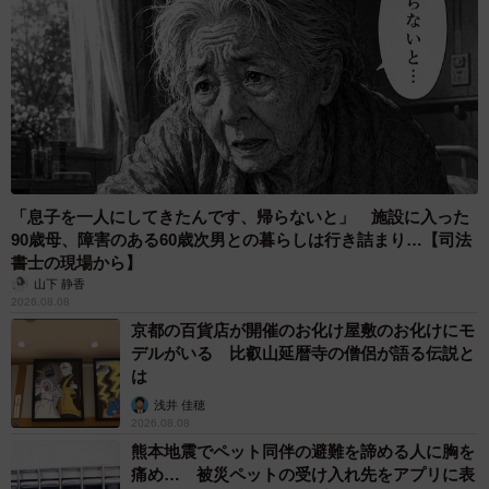
それからぬこー様ちゃんさんは勉強も頑張りつつ、まずは
と50個のボールを集めて願いを叶える冒険漫画（未完）を
描きました。頑張って描いた漫画でしたが、カゲプチに見
てもらうと「ゴミ」と一蹴されます。
ショックを受けるぬこー様ちゃんさんに、カゲプチは「そ
「息子を一人にしてきたんです、帰らないと」 施設に入った
もそもおめえ、漫画はボールペンで描くもんじゃねえ。万
90歳母、障害のある60歳次男との暮らしは行き詰まり…【司法
年筆じゃけえ」とアドバイスするところで話は終わりま
書士の現場から】
山下 静香
す。
2026.08.08
京都の百貨店が開催のお化け屋敷のお化けにモ
デルがいる 比叡山延暦寺の僧侶が語る伝説と
は
浅井 佳穂
2026.08.08
熊本地震でペット同伴の避難を諦める人に胸を
痛め… 被災ペットの受け入れ先をアプリに表