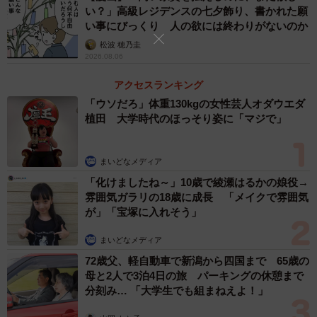
い？」高級レジデンスの七夕飾り、書かれた願
い事にびっくり 人の欲には終わりがないのか
松波 穂乃圭
4/24
2026.08.06
本物そっくりな悟空を描けるトレース技術（ぬこー様ちゃんさん提供）
アクセスランキング
「ウソだろ」体重130kgの女性芸人オダウエダ
状況を呑み込めないぬこー様ちゃんさんは、怒られてるの
植田 大学時代のほっそり姿に「マジで」
かと困惑します。そんなぬこー様ちゃんさんをそっちのけ
に母は、絵を見つめながら「間違いねえわ、天才の発想じ
まいどなメディア
ゃ......」と、呟きます。母は、ぬこー様ちゃんの才能に感心
「化けましたね～」10歳で綾瀬はるかの娘役→
していたのでした。
雰囲気ガラリの18歳に成長 「メイクで雰囲気
が」「宝塚に入れそう」
「あんたきっと絵の才能があるわ！間違いねえわ！」と母
まいどなメディア
にとても褒められたぬこー様ちゃんさんは、その日から毎
72歳父、軽自動車で新潟から四国まで 65歳の
日絵を描くようになります。
母と2人で3泊4日の旅 パーキングの休憩まで
分刻み… 「大学生でも組まねえよ！」
母に褒められたい一心で絵の技術がメキメキ上達したぬこ