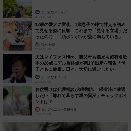
ー同作を描いたきっかけなどあれば。
まいどなメディア
きっかけは単純に思い出したからです！
2026.08.08
12歳の愛犬に変化 1歳息子の膝で甘える初め
て見せる姿に反響 これまで「見守る立場」だ
ーお母さまはぬこー様ちゃんさんが漫画家の道に進んだこ
ったのに…「頭ポンポンが愛に満ちている」
とをどのように受け止めているのでしょうか。
「尊…」
梨木 香奈
2026.08.08
母も父も僕のやることを止めたことが一度もないですが、
夫はマイファスHiro、義父母も義兄も超有名歌
心配はずっとしてくれてます。母は定期的に「仕事がちゃ
手の28歳モデル兼俳優が第1子出産を報告「母
子ともに健康…日々、大切に過ごしたい」
んとあるのか？」とLINEで心配してくれますし、父に至っ
まいどなトピック
てはXを監視しているので炎上したら心配してくれます。
2026.08.08
お盆明けは介護相談が3割増加 帰省時に確認
ーカゲプチ君とはその後、仲良い関係は続いたのでしょう
したい「離れて暮らす親の異変」チェックポイ
ントは？
か。
まいどなニュース情報部
2026.08.08
中学までずっと一緒でした。中2くらいの時、うざ絡みして
ローキックされたことがあります。人生で一番効いたロー