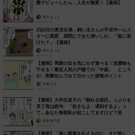
髪デビューしたら…人生が激変！【漫画】
海川 まこと
3/24
2026.08.08
2泊3日の東京出張→飼い主さんが不在中ハムス
母から聞いた模写の方法とは（ぬこー様ちゃんさん提供）
ターに異変 眉間にできた深いしわ、「急に老
けた？」【漫画】
海川 まこと
2026.08.08
【漫画】周囲の目を気にせず遊べる！洗濯物も
干せる！最近人気の戸建ての「中庭」 ところ
が…実際住んでみて分かった後悔ポイント
中瀬 えみ
2026.08.07
【漫画】大学生息子の「頼れる彼氏」っぷりを
見て母は絶句 「起きなよ、遅刻するよ」っ
て…あなた毎朝私が起こしてますけど？笑
松波 穂乃圭
2026.08.07
【漫画】「高い家賃を払えるのに、まだ欲し