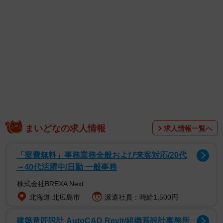
1/24
金色に塗られたガチャピンに才能を感じる母（ぬこー様ちゃんさん提
供）
まいどなの求人情報
求人情報一覧へ
「寮費無料」事務業務全般および来客対応/20代
～40代活躍中/日勤 一般事務
株式会社BREXA Next
北海道 北広島市
派遣社員：時給1,500円
建築意匠設計 AutoCAD Revit/組織系設計事務所