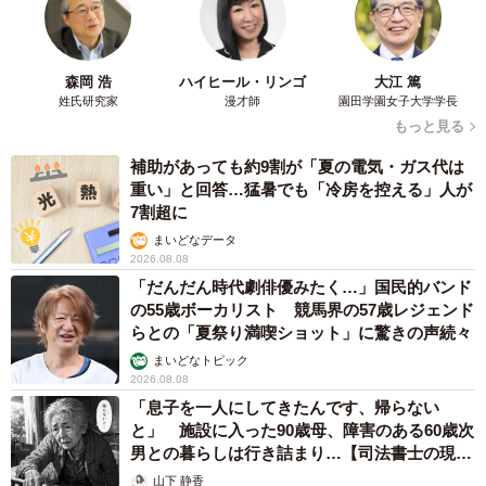
当者の注意にまさかの逆ギレ！【弁護士が解
説】
長澤 芳子
2026.08.08
「我慢できず」村上佳菜子、イケメン夫と全力
ハグ「可愛いふたり」「素敵なご夫婦」
まいどなメディア
2026.08.08
12歳の愛犬に変化 1歳息子の膝で甘える初め
て見せる姿に反響 これまで「見守る立場」だ
ったのに…「頭ポンポンが愛に満ちている」
「尊…」
梨木 香奈
2026.08.08
何かと人に舐められた黒髪時代 30代後半で金
髪デビューしたら…人生が激変！【漫画】
海川 まこと
2026.08.08
夫はマイファスHiro、義父母も義兄も超有名歌
手の28歳モデル兼俳優が第1子出産を報告「母