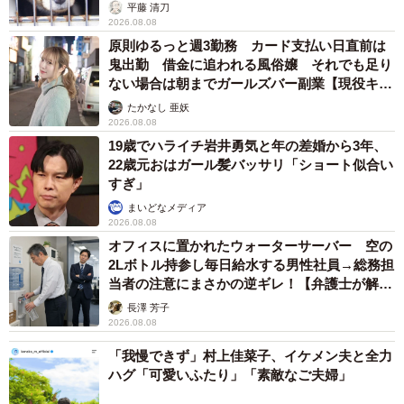
が再婚妻との「ウエディングフォト」計画を明言 「センスあ
るカメラマン求む」
まいどなトピック
2026.08.08
ITエンジニアがAIとつくる家庭菜園 ローカル
LLMのゆるふわAIたちとお話しながら開墾して
みたら… 夢の「スマートな菜園生活」実現な
るか
井二 かける
2026.08.08
プチバズしたママ友とのLINEスクショ うっ
かり電話番号を流出させちゃった！ 激怒する
友人 慰謝料の相場はいくらですか【弁護士が
解説】
長澤 芳子
2026.08.08
「テレビより私を見て？」パパの目の前に陣取
る犬に1.4万いいね あまりにも健気な熱烈ア
ピールのちょっと切ない結末
梨木 香奈
2026.08.08
太っ腹！京都の老舗中華料理店がフルコース料