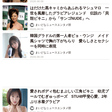
まいどなメディア
「化けましたね～」10歳で綾瀬はるかの娘役→
雰囲気ガラリの18歳に成長 「メイクで雰囲気
が」「宝塚に入れそう」
まいどなメディア
72歳父、軽自動車で新潟から四国まで 65歳の
母と2人で3泊4日の旅 パーキングの休憩まで
分刻み… 「大学生でも組まねえよ！」
山岡 もと子
「我慢できず」村上佳菜子、イケメン夫と全力
ハグ「可愛いふたり」「素敵なご夫婦」
まいどなメディア
両親は「東京キッド」の看板役者 ライダー演
じた42歳元俳優が再婚妻との「ウエディングフ
ォト」計画を明言 「センスあるカメラマン求
む」