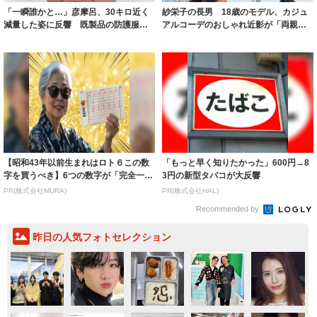
【昭和43年以前生まれはロト６この数
「もっと早く知りたかった」600円→8
字を買うべき】6つの数字が「完全一
3円の新型タバコが大反響
致」する方...
PR(株式会社MURA)
PR(株式会社HAL)
Recommended by
昨日の人気フォトセレクション