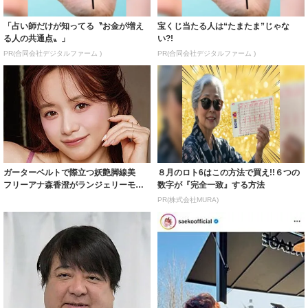
ガーターベルトで際立つ妖艶脚線美
８月のロト6はこの方法で買え!!６つの
フリーアナ森香澄がランジェリーモデ
数字が『完全一致』する方法
ルに ｢PE...
PR(株式会社MURA)
「一瞬誰かと…」彦摩呂、30キロ近く
紗栄子の長男 18歳のモデル、カジュ
減量した姿に反響 既製品の防護服が
アルコーデのおしゃれ近影が「両親の
着られると...
いいとこ取...