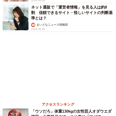
まいどなトピック
６位以降を見る
まいどなファミリー
（新着記事順）
森岡 浩
ハイヒール・リンゴ
大江 篤
姓氏研究家
漫才師
園田学園女子大学学長
もっと見る
補助があっても約9割が「夏の電気・ガス代は
重い」と回答…猛暑でも「冷房を控える」人が
7割超に
まいどなデータ
2026.08.08
「だんだん時代劇俳優みたく…」国民的バンド
の55歳ボーカリスト 競馬界の57歳レジェンド