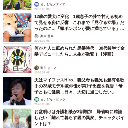
理50人前を無料提供 「一市民としてお礼を」
つながる善意の輪
京都新聞社
2026.08.08
ボロボロで不細工なおじいちゃん猫に一目惚
れ エイズだし手がかかるけど…おうちで暮ら
すと「おじ猫」だって可愛くなったよ！
鶴野 浩己
2026.08.08
「夏休みはたくさん働いてほしい」と職場から
頼まれた高2息子 バイトで稼ぎすぎると扶養
を外れて税金や保険料が上がる？【FPが解
説】
もくもくライターズ
2026.08.08
2泊3日の東京出張→飼い主さんが不在中ハムス
ターに異変 眉間にできた深いしわ、「急に老
けた？」【漫画】
海川 まこと
2026.08.08
赤ちゃんが気になる？ひょっこり顔を出す2匹