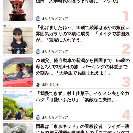
らとの「夏祭り満喫ショット」に驚きの声続々
まいどなトピック
2026.08.08
「息子を一人にしてきたんです、帰らない
と」 施設に入った90歳母、障害のある60歳次
男との暮らしは行き詰まり…【司法書士の現場
から】
山下 静香
2026.08.08
京都の百貨店が開催のお化け屋敷のお化けにモデルがいる 比