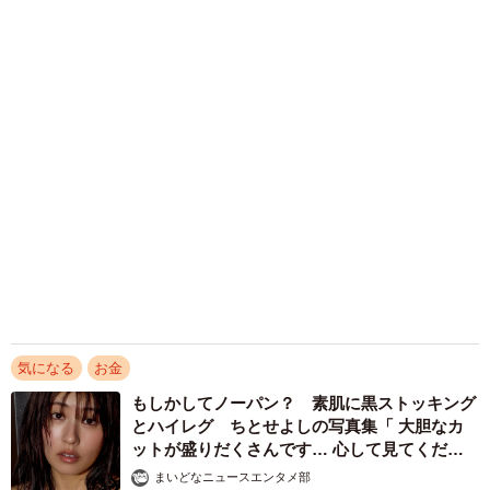
風シャツで胸の下がちらり 愛らしさとセクシ
ーを同時に表現
まいどなニュースエンタメ部
2026.08.08
愛されボディ包むまぶしい三角ビキニ 幼児プ
ールでむぎゅっポーズ STU48甲斐心愛、2年
ぶり水着グラビア
まいどなニュースエンタメ部
2026.08.08
ネット通販で「運営者情報」を見る人は約8
割 信頼できるサイト・怪しいサイトの判断基
準とは？
まいどなニュース情報部
2026.08.08
アクセスランキング
「ウソだろ」体重130kgの女性芸人オダウエダ
植田 大学時代のほっそり姿に「マジで」