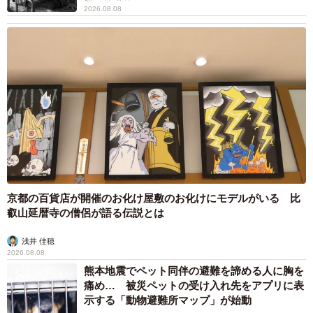
子ともに健康…日々、大切に過ごしたい」
まいどなトピック
2026.08.08
お盆明けは介護相談が3割増加 帰省時に確認
したい「離れて暮らす親の異変」チェックポイ
ントは？
まいどなニュース情報部
2026.08.08
両親は「東京キッド」の看板役者 ライダー演じた42歳元俳優