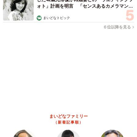
叡山延暦寺の僧侶が語る伝説とは
浅井 佳穂
2026.08.08
熊本地震でペット同伴の避難を諦める人に胸を
痛め… 被災ペットの受け入れ先をアプリに表
示する「動物避難所マップ」が始動
平藤 清刀
2026.08.08
原則ゆるっと週3勤務 カード支払い日直前は
鬼出勤 借金に追われる風俗嬢 それでも足り
ない場合は朝までガールズバー副業【現役キャ
ストに取材】
たかなし 亜妖
2026.08.08
19歳でハライチ岩井勇気と年の差婚から3年、
22歳元おはガール髪バッサリ「ショート似合い
すぎ」
まいどなメディア
2026.08.08
オフィスに置かれたウォーターサーバー 空の
2Lボトル持参し毎日給水する男性社員→総務担