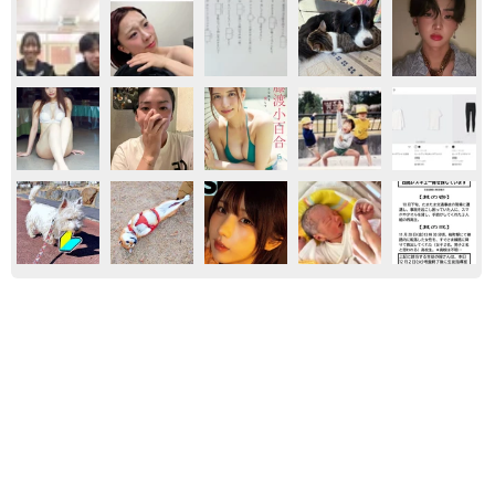
気になる
お金
もしかしてノーパン？ 素肌に黒ストッキング
とハイレグ ちとせよしの写真集「 大胆なカ
ットが盛りだくさんです… 心して見てくださ
い」
まいどなニュースエンタメ部
2026.08.08
はだけた黒キャミからあふれるマシュマロ 一
世を風靡したグラビアレジェンド 伝説の「貝
殻ビキニ」から「サンゴNUDE」へ
まいどなニュースエンタメ部
2026.08.08
韓国グラドルの第一人者ピョ・ウンジ メイド