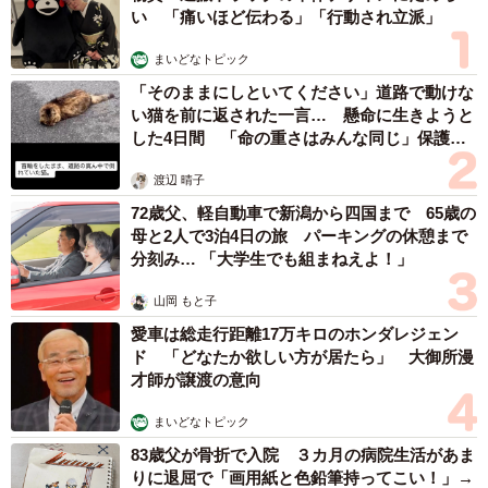
まいどなトピック
「そのままにしといてください」道路で動けな
い猫を前に返された一言… 懸命に生きようと
した4日間 「命の重さはみんな同じ」保護団
体代表の訴え
渡辺 晴子
72歳父、軽自動車で新潟から四国まで 65歳の
母と2人で3泊4日の旅 パーキングの休憩まで
分刻み… 「大学生でも組まねえよ！」
山岡 もと子
愛車は総走行距離17万キロのホンダレジェン
ド 「どなたか欲しい方が居たら」 大御所漫
才師が譲渡の意向
まいどなトピック
83歳父が骨折で入院 ３カ月の病院生活があま
りに退屈で「画用紙と色鉛筆持ってこい！」→
スケッチブックを見た家族が仰天「これ、売れ
ますよ…」