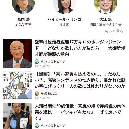
森岡 浩
ハイヒール・リンゴ
大江 篤
姓氏研究家
漫才師
園田学園女子大学学長
もっと見る
愛車は総走行距離17万キロのホンダレジェン
ド 「どなたか欲しい方が居たら」 大御所漫
才師が譲渡の意向
まいどなトピック
2026.08.06
【漫画】「高い家賃を払えるのに、まだ欲し
い？」高級レジデンスの七夕飾り、書かれた願
い事にびっくり 人の欲には終わりがないのか
松波 穂乃圭
2026.08.06
大河出演の39歳俳優 真夏の海で赤銅色の肉体
美を連投 「バッキバキだな」「ばり渋いで
す」
まいどなトピック
2026.08.06