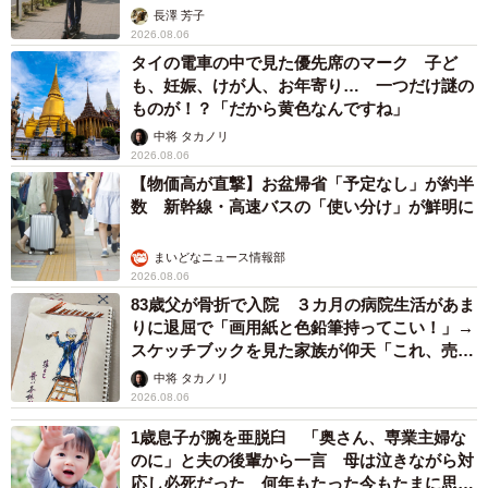
タイの電車の中で見た優先席のマーク 子ど
も、妊娠、けが人、お年寄り… 一つだけ謎の
ものが！？「だから黄色なんですね」
中将 タカノリ
2026.08.06
【物価高が直撃】お盆帰省「予定なし」が約半
数 新幹線・高速バスの「使い分け」が鮮明に
まいどなニュース情報部
2026.08.06
83歳父が骨折で入院 ３カ月の病院生活があま
りに退屈で「画用紙と色鉛筆持ってこい！」→
スケッチブックを見た家族が仰天「これ、売れ
ますよ…」
中将 タカノリ
2026.08.06
1歳息子が腕を亜脱臼 「奥さん、専業主婦な
のに」と夫の後輩から一言 母は泣きながら対
応し必死だった 何年もたった今もたまに思い
出し…
山岡 もと子
2026.08.06