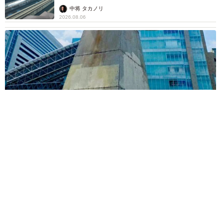
「なんじゃこりゃ！」「ロボ？」大阪・梅田にそびえる物体の
正体は？ 昭和の遺産を調査してみた結果…
太田 浩子
2026.08.06
エジプトで自撮りしていたら、ガイドが「撮り
ますよ！」→ノリノリでポーズを取っていた
ら……スマホを返してもらえない 「日本人は
カモ代表かも」「私は6時間で3万円払った」
宮前 晶子
2026.08.06