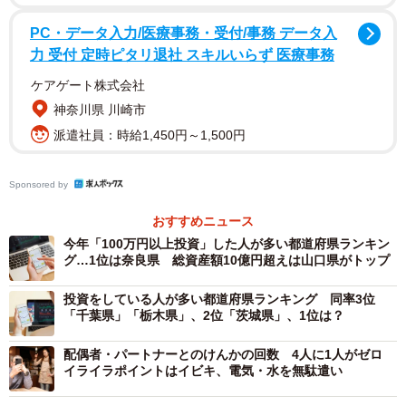
2/4
PC・データ入力/医療事務・受付/事務 データ入
力 受付 定時ピタリ退社 スキルいらず 医療事務
株式投資に取り組んでいる人の割合（提供画像）
ケアゲート株式会社
その結果、「株式投資に取り組む人の割合が多い都道府県
神奈川県 川崎市
ランキング」は、1位「東京都」（37.5%）で、全国平均の
派遣社員：時給1,450円～1,500円
28.0%を9.5ポイント上回りました。
Sponsored by
以下、2位「奈良県」（36.8%）、3位「岐阜県」
（34.1%）、4位「京都府」（33.4％）、5位「埼玉県」
おすすめニュース
今年「100万円以上投資」した人が多い都道府県ランキン
（33.3％）と続いた一方、最も少なかったのは「青森県」
グ…1位は奈良県 総資産額10億円超えは山口県がトップ
（16.8%）で、東京都との差は20ポイント以上開いていま
す。
投資をしている人が多い都道府県ランキング 同率3位
「千葉県」「栃木県」、2位「茨城県」、1位は？
配偶者・パートナーとのけんかの回数 4人に1人がゼロ
イライラポイントはイビキ、電気・水を無駄遣い