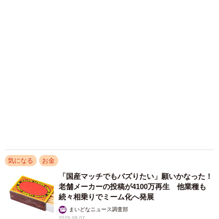
見られました。
男性で最も割合が高かったのは「奈良県」（45.8%）、最
も低かったのは「大分県」（25.0％）となった一方、女性
は「香川県」（32.8%）が最も多く、47都道府県で唯一女
性が男性を上回りました。反対に最も低かった「青森県」
（9.2％）は1割未満となりました。
なお、男女の差が最も大きかったのは、「熊本県」で、男
性の41.7％に対して、女性は12.7％と3倍を超える差が見ら
気になる
お金
れました。
「国産マッチでもバズりたい」願いかなった！
老舗メーカーの投稿が4100万再生 他業種も
続々相乗りでミーム化へ発展
まいどなニュース調査部
2026.08.07
「化けましたね～」10歳で綾瀬はるかの娘役→
雰囲気ガラリの18歳に成長 「メイクで雰囲気