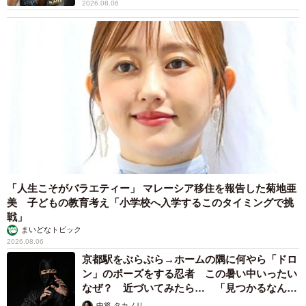
「人生こそがバラエティー」 マレーシア移住を報告した菊地亜
美 子どもの教育考え「小学校へ入学するこのタイミングで挑
戦」
まいどなトピック
2026.08.06
京都駅をぶらぶら→ホームの隅に何やら「ドロ
ン」のポーズをする忍者 この暑い中いったい
なぜ？ 近づいてみたら… 「見つかるなんて
未熟」
中将 タカノリ
2026.08.06
「明日ひま？」 知り合いから唐突なメッセー