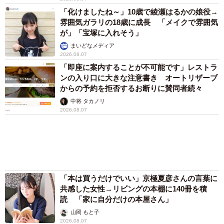
が」「宝塚に入れそう」
まいどなメディア
2026.08.07
「即座に案内することが不可能です」レストラ
ンの入り口に大きな注意書き オートリザーブ
からの予約を拒否するお断りに賛同者続々
中将 タカノリ
2026.08.07
4/4
「本は買うだけでいい」京極夏彦さんの言葉に
金融資産が「1億円」を超える人の割合（提供画像）
共感した女性→リビングの本棚に140冊を積
読 「家に自分だけの本屋さん」
また、「金融資産1億円以上」の”億り人”の割合では、「東
山岡 もと子
2026.08.07
京都」（8.0%）が最多で、全国平均3.9%の2倍以上となり
友人のマンション敷地内に度々車を停めていた
ました。次いで、「福岡県」（7.5％）、「長崎県」
ら…注意の貼り紙でナンバーをさらされました