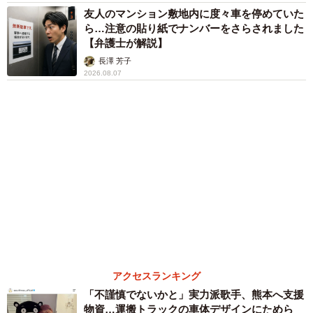
（7.4％）が続き、2024年7月の調査と比較すると、金融資
【弁護士が解説】
産1億円以上の割合は全国平均で0.9ポイント増加したほ
長澤 芳子
2026.08.07
か、30の都府県で前回を上回る結果となりました。
◇ ◇
【出典】
▽株の学校ドットコム
https://www.kabunogakkou.com/
アクセスランキング
「不謹慎でないかと」実力派歌手、熊本へ支援
物資…運搬トラックの車体デザインにためら
い 「痛いほど伝わる」「行動され立派」