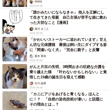
て生きてきた母親 自己主張が苦手な娘に教わ
った大切なこと【漫画】
海川 まこと
2026.08.06
「かわいいストーカーに追われています」甘え
ん坊な元保護猫 最後は飼い主にダイブする姿
に「間違いなく犬」「完全に親子」と反響
梨木 香奈
2026.08.06
がんと片目の失明、3時間おきの壮絶な介護を
乗り越えた猫 「叶わないかもしれない」と覚
悟した19歳の誕生日を迎えて感動
古川 諭香
2026.08.06
「カニにアジをあげると青くなる」ほんと
に！？ 「自然の染色技術が凄い」と話題に
その理由とは…？
竹中 友一（RinToris）
2026.08.06