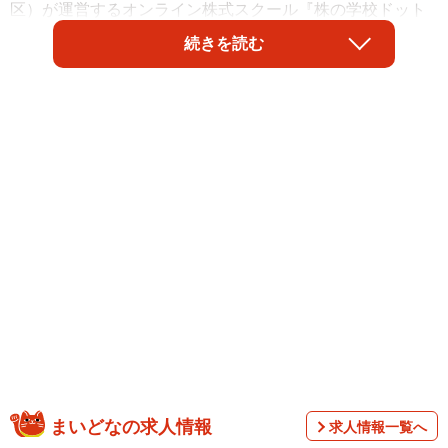
区）が運営するオンライン株式スクール『株の学校ドット
コム』が実施した「株式投資への取り組み」に関する調査
続きを読む
によると、1位は「東京都」で、3人に1人以上が株式投資を
行っていることがわかりました。
調査は、全国の20代～70代の男女1万人（男性4980人、女
まいどなの求人情報
求人情報一覧へ
性5020人）を対象として、2025年7月にインターネットで