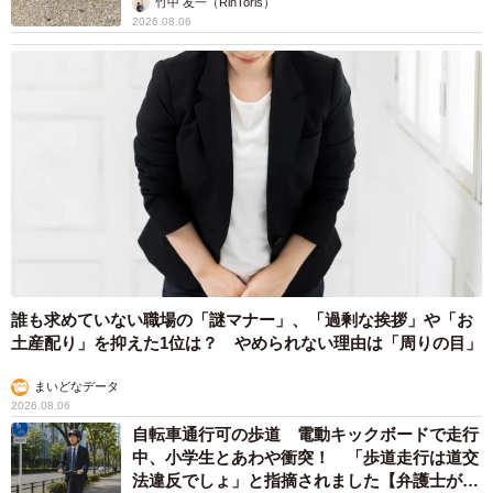
誰も求めていない職場の「謎マナー」、「過剰な挨拶」や「お
土産配り」を抑えた1位は？ やめられない理由は「周りの目」
まいどなデータ
2026.08.06
自転車通行可の歩道 電動キックボードで走行
中、小学生とあわや衝突！ 「歩道走行は道交
法違反でしょ」と指摘されました【弁護士が解
説】
長澤 芳子
2026.08.06