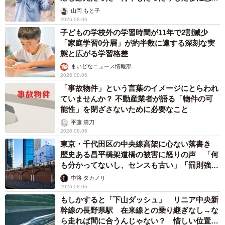
子どもの学校外の学習時間が11年で2割減少
「家庭学習0分層」が約半数に達する深刻な実
態と広がる学習格差
まいどなニュース情報部
2026.08.06
「事故物件」という言葉のイメージにとらわれ
ていませんか？ 不動産業者が語る「物件の可
能性」を閉ざさないために必要なこと
平藤 清刀
2026.08.06
東京・千代田区の中央線高架に心ない落書き
歴史ある昌平橋架道橋の被害に怒りの声 「何
も分かってないし、センスも古い」「罰則強化
して」
中将 タカノリ
2026.08.06
もしかすると「下山ダッシュ」 リニア中央新
幹線の長野県駅 在来線との乗り継ぎなし→な
ら走れば間に合うんじゃない？ 惜しい位置関
係が反響
中将 タカノリ
2026.08.06