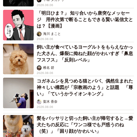
ジ 用件次第で断ることもできる賢い返信文と
は？【漫画】
海川 まこと
2026.08.06
飼い主が食べているヨーグルトをもらえなかっ
た犬さん、爆裂に拗ねた顔がかわいすぎ「鼻息
フスフス」「反則レベル」
椎名 碧
2026.08.06
コガネムシを見つめる猫とパパ、偶然生まれた
神々しい構図が「宗教画のよう」と話題 「尊
い」「ていうかライオンキング」
梨木 香奈
2026.08.06
髪をバッサリと切った飼い主が帰宅すると→愛
犬たちの反応に「ワンコ様でも戸惑うのね
（笑）」「困り顔がかわいい」
ANNA
2026.08.06
「誰かみたいにならなきゃ」 他人を正解にし