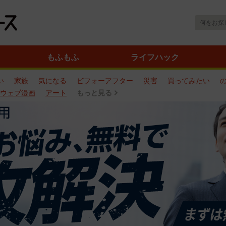
もふもふ
ライフハック
い
家族
気になる
ビフォーアフター
災害
買ってみたい
ウェブ漫画
アート
もっと見る