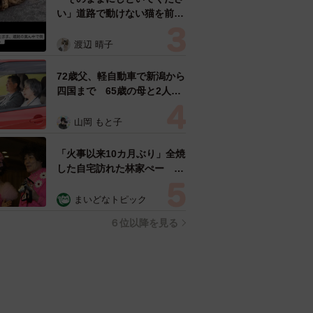
い」道路で動けない猫を前に
返された一言… 懸命に生き
ようとした4日間 「命の重
渡辺 晴子
さはみんな同じ」保護団体代
表の訴え
72歳父、軽自動車で新潟から
四国まで 65歳の母と2人で
3泊4日の旅 パーキングの休
憩まで分刻み… 「大学生で
山岡 もと子
も組まねえよ！」
「火事以来10カ月ぶり」全焼
した自宅訪れた林家ぺー 内
装も壁も取り払われスケルト
ン状態の部屋に呆然
まいどなトピック
６位以降を見る