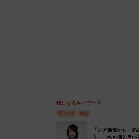
気になるキーワード
気になる
お金
株式投資
全体的に、株式投資に取り組んでい
「レア画像かも」あ
くの金融資産を保有していることが
う」「水も滴る良い