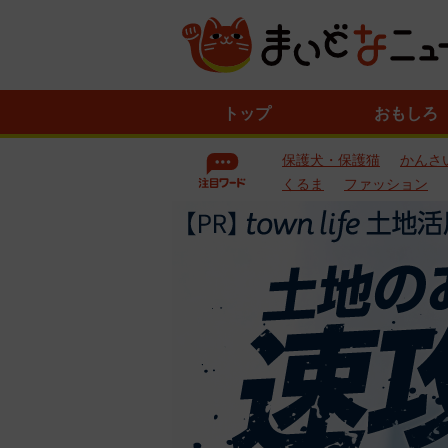
ニ
トップ
おもしろ
ュ
ー
保護犬・保護猫
かんさ
ス
一
くるま
ファッション
覧