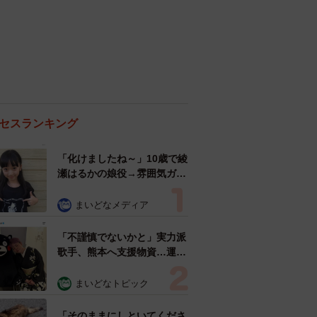
セスランキング
「化けましたね～」10歳で綾
瀬はるかの娘役→雰囲気ガラ
リの18歳に成長 「メイクで
雰囲気が」「宝塚に入れそ
まいどなメディア
う」
「不謹慎でないかと」実力派
歌手、熊本へ支援物資…運搬
トラックの車体デザインにた
めらい 「痛いほど伝わる」
まいどなトピック
「行動され立派」
「そのままにしといてくださ