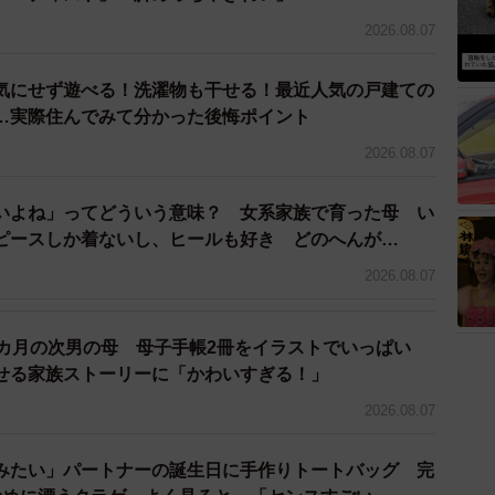
しょうか。
2026.08.07
「投資する資金がない」（40.0％）、次いで「知識が
気にせず遊べる！洗濯物も干せる！最近人気の戸建ての
怖い」（21.3％）が続き、これら上位3つの回答で全体
…実際住んでみて分かった後悔ポイント
2026.08.07
、「基本的な知識さえあれば、最初の一歩を踏み出せる
いよね」ってどういう意味？ 女系家族で育った母 い
まだ学ぶ機会が限られていること、必要とする人に必要
ピースしか着ないし、ヒールも好き どのへんが…
今回の調査結果から見えてくる現状だと言うこともでき
2026.08.07
。
2カ月の次男の母 母子手帳2冊をイラストでいっぱい
せる家族ストーリーに「かわいすぎる！」
2026.08.07
みたい」パートナーの誕生日に手作りトートバッグ 完