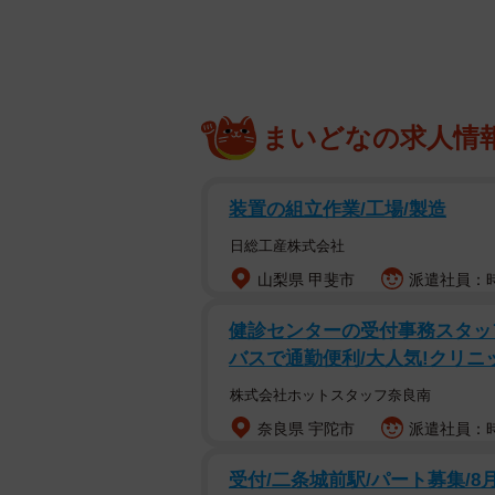
調査は、全国の20代～70代の男女1万
年7月にインターネットで実施され
まいどなの求人情
装置の組立作業/工場/製造
日総工産株式会社
山梨県 甲斐市
派遣社員：時
健診センターの受付事務スタッ
バスで通勤便利/大人気!クリニ
株式会社ホットスタッフ奈良南
奈良県 宇陀市
派遣社員：時給
受付/二条城前駅/パート募集/8