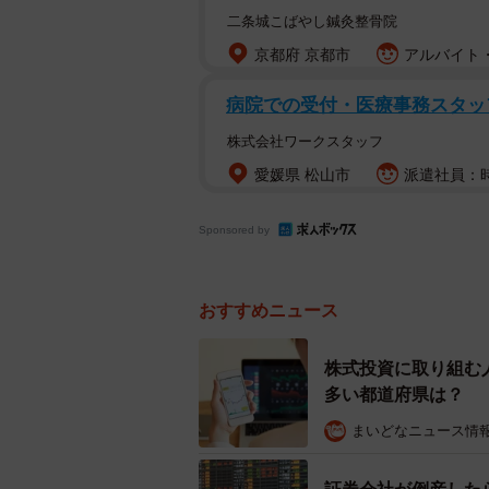
あなたは株式投
二条城こばやし鍼灸整骨院
京都府 京都市
アルバイト・
まず、「株式投資への取り組み」に
28.0％（各都道府県の数値を合計し4
病院での受付・医療事務スタッ
加となりました。
株式会社ワークスタッフ
愛媛県 松山市
派遣社員：時
Sponsored by
おすすめニュース
株式投資に取り組む
多い都道府県は？
まいどなニュース情