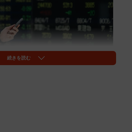
続きを読む
1/4
いない⼈で金融資産額に明確な違いが… ※画像はイメージです
chamal/stock.adobe.com）
京都千代田区）が運営するオンライン株式スクール『株
株式投資への取り組み」に関する調査結果を発表しまし
が「1億円以上」、いわゆる”億り人”の割合は、株式投
株式投資に取り組んでいる人のほうが3倍以上多いこと