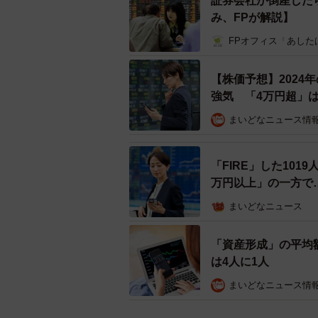
証券会社が倒産した
み、FPが解説】
FPオフィス「あした
現金・預貯金や株式・債券・投資信託・貯
【株価予想】2024
続けて、「現金・預貯金や株式・債
強気 「4万円超」は
保有していますか」と尋ねたところ、
まいどなニュース情
割合は、株式投資に取り組んでいない
いる人では8.5％と3倍以上の差が見
「FIRE」した101
万円以上」の一方で…
「1000万円以上」で見ても、株式投
まいどなニュース
資に取り組んでいる人では45.3％
また、株式投資に取り組んでいない人の
「資産形成」の平均額
は4人に1人
式投資に取り組んでいる人では39.
組んでいない⼈で明確な違いが出る
まいどなニュース情