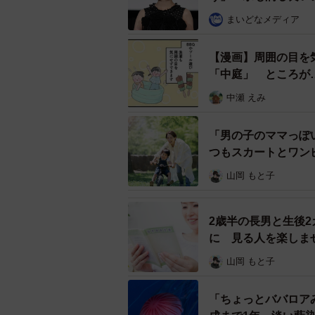
理由にはどのようなことがあるので
まいどなメディア
調査の結果、最も回答が多かったのは
【漫画】周囲の目を
ない」（31.5％）、「損をするのが
「中庭」 ところが
の9割を占めました。
中瀬 えみ
この調査結果を受けて同スクールは
「男の子のママっぽ
人はもっと増えるはずですが、まだ
つもスカートとワン
な情報が行き渡っていないことが、
山岡 もと子
るでしょう」とコメントしています
2歳半の長男と生後
◇ ◇
に 見る人を楽しま
【出典】
山岡 もと子
▽株の学校ドットコム
https://www.kabunogakkou.com/
「ちょっとババロア