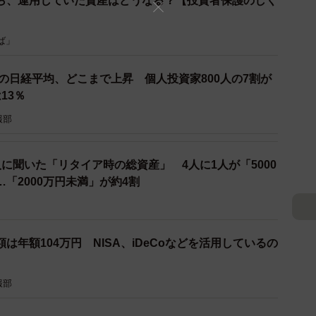
ら、運用していた資産はどうなる？【投資者保護のしく
3/4
ば」
蓄型保険などの金融資産を現在いくら保有しているか（提供画像）
年の日経平均、どこまで上昇 個人投資家800人の7割が
券・投資信託・貯蓄型保険などの金融資産を現在いくら
13％
金融資産の総額が「1億円以上」、いわゆる”億り人”の
報部
人が2.5％だったのに対して、株式投資に取り組んで
られました。
9人に聞いた「リタイア時の総資産」 4人に1人が「5000
「2000万円未満」が約4割
資に取り組んでいない人が17.3％なのに対して、株式投
と約半数近くにまで増加しています。
72.9％が金融資産「500万円未満」だった一方、株
は年額104万円 NISA、iDeCoなどを活用しているの
1％と、株式投資に取り組んでいる⼈と、株式投資に取り
結果となりました。
報部