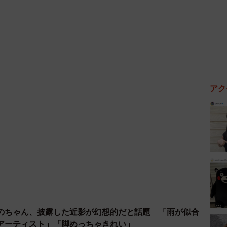
アク
4/4
に取り組まない理由（提供画像）
る人のほうが、株式投資に取り組んでいない人よりも多
のちゃん、披露した近影が幻想的だと話題 「雨が似合
わかりました。では、株式投資に取り組んでいない人の
アーティスト」「脚めっちゃきれい」