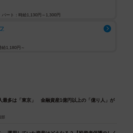
資に取り組んでいますか？（提供画像）
パート：時給1,130円～1,300円
ついて聞いたところ、「取り組んでいる」と答えた人は
7で割って算出）となり、2024年から1.3ポイントの増
フ
給1,180円～
人最多は「東京」 金融資産1億円以上の「億り人」が
報部