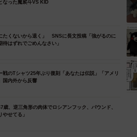
なった魔裟斗VS KID
にたくないから退く」 SNSに長文投稿「強がるのに
期待はずれでごめんなさい」
ー戦のTシャツ25年ぶり復刻「あなたは伝説」「アメリ
」国内外から反響
47歳、逆三角形の肉体でロシアンフック、パウンド、
りやせてる」