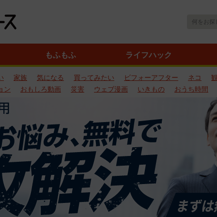
もふもふ
ライフハック
い
家族
気になる
買ってみたい
ビフォーアフター
ネコ
ョン
おもしろ動画
災害
ウェブ漫画
いきもの
おうち時間