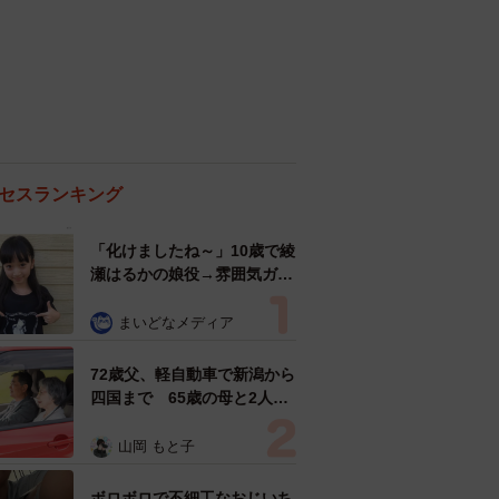
セスランキング
「化けましたね～」10歳で綾
瀬はるかの娘役→雰囲気ガラ
リの18歳に成長 「メイクで
雰囲気が」「宝塚に入れそ
まいどなメディア
う」
72歳父、軽自動車で新潟から
四国まで 65歳の母と2人で
3泊4日の旅 パーキングの休
憩まで分刻み… 「大学生で
山岡 もと子
も組まねえよ！」
ボロボロで不細工なおじいち