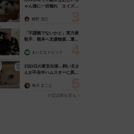
ゃん猫に一目惚れ エイズだ
し手がかかるけど…おうちで
暮らすと「おじ猫」だって可
鶴野 浩己
愛くなったよ！
「不謹慎でないかと」実力派
歌手、熊本へ支援物資…運搬
トラックの車体デザインにた
めらい 「痛いほど伝わる」
まいどなトピック
「行動され立派」
2泊3日の東京出張→飼い主さ
んが不在中ハムスターに異
変 眉間にできた深いしわ、
「急に老けた？」【漫画】
海川 まこと
６位以降を見る