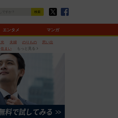
エンタメ
マンガ
観光
夫婦
のりもの
思い出
住まい
もっと見る