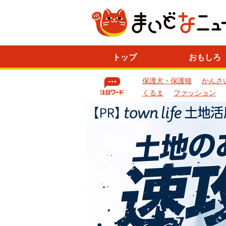
ニ
トップ
おもしろ
ュ
ー
保護犬・保護猫
かんさ
ス
一
くるま
ファッション
覧