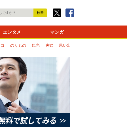
エンタメ
マンガ
ネコ
のりもの
観光
夫婦
思い出