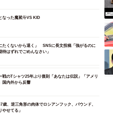
なった魔裟斗VS KID
にたくないから退く」 SNSに長文投稿「強がるのに
期待はずれでごめんなさい」
ー戦のTシャツ25年ぶり復刻「あなたは伝説」「アメリ
」国内外から反響
47歳、逆三角形の肉体でロシアンフック、パウンド、
りやせてる」