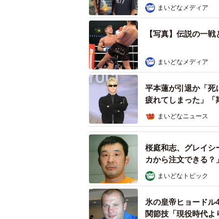
まいどなメディア
【写真】伝説の一戦と
まいどなメディア
平本蓮が引退か「死
疲れてしまった」「
まいどなニュース
桜庭和志、グレイシ
カから注文できる？
まいどなトピック
氷の皇帝ヒョードル
関節技「現役時代よ