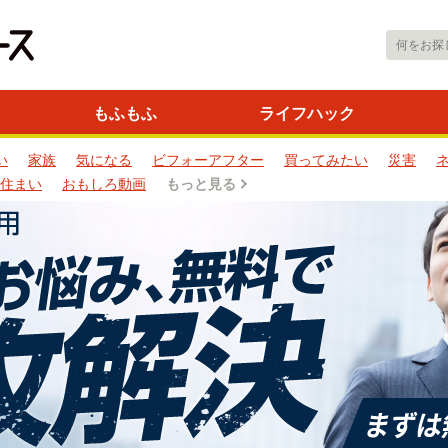
もふもふ
ライフハック
い
家族
気になる
ビフォーアフター
買ってみたい
災害
住まい
おもしろ動画
もっと見る