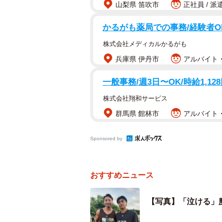
山梨県 笛吹市
正社員 / 派
かるがも薬局での事務/経験者O
株式会社メディカルかるがも
兵庫県 伊丹市
アルバイト・
一般事務/週3日〜OK/時給1,128
株式会社翔和サービス
群馬県 館林市
アルバイト・
Sponsored by
おすすめニュース
【写真】「泣ける」魔