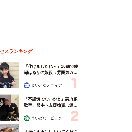
セスランキング
「化けましたね～」10歳で綾
瀬はるかの娘役→雰囲気ガラ
リの18歳に成長 「メイクで
雰囲気が」「宝塚に入れそ
まいどなメディア
う」
「不謹慎でないかと」実力派
歌手、熊本へ支援物資…運搬
トラックの車体デザインにた
めらい 「痛いほど伝わる」
まいどなトピック
「行動され立派」
「そのままにしといてくださ