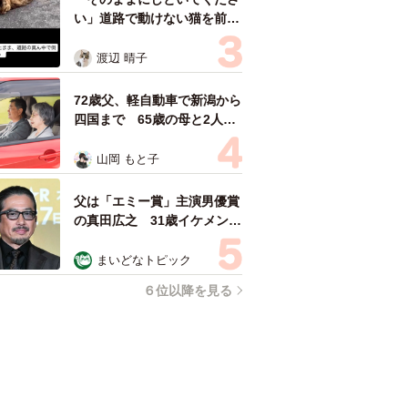
い」道路で動けない猫を前に
返された一言… 懸命に生き
ようとした4日間 「命の重
渡辺 晴子
さはみんな同じ」保護団体代
表の訴え
72歳父、軽自動車で新潟から
四国まで 65歳の母と2人で
3泊4日の旅 パーキングの休
憩まで分刻み… 「大学生で
山岡 もと子
も組まねえよ！」
父は「エミー賞」主演男優賞
の真田広之 31歳イケメン俳
優が長髪ヒゲのワイルド近影
「ガチヒロさんそっくり」
まいどなトピック
「新たな一面もステキ」
６位以降を見る