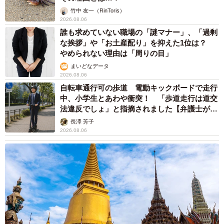
竹中 友一（RinToris）
2026.08.06
誰も求めていない職場の「謎マナー」、「過剰
な挨拶」や「お土産配り」を抑えた1位は？
やめられない理由は「周りの目」
まいどなデータ
2026.08.06
自転車通行可の歩道 電動キックボードで走行
中、小学生とあわや衝突！ 「歩道走行は道交
法違反でしょ」と指摘されました【弁護士が解
説】
長澤 芳子
2026.08.06