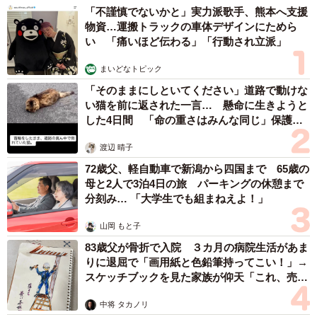
「不謹慎でないかと」実力派歌手、熊本へ支援
物資…運搬トラックの車体デザインにためら
い 「痛いほど伝わる」「行動され立派」
まいどなトピック
「そのままにしといてください」道路で動けな
い猫を前に返された一言… 懸命に生きようと
した4日間 「命の重さはみんな同じ」保護団
体代表の訴え
渡辺 晴子
72歳父、軽自動車で新潟から四国まで 65歳の
母と2人で3泊4日の旅 パーキングの休憩まで
分刻み… 「大学生でも組まねえよ！」
山岡 もと子
83歳父が骨折で入院 ３カ月の病院生活があま
りに退屈で「画用紙と色鉛筆持ってこい！」→
スケッチブックを見た家族が仰天「これ、売れ
ますよ…」
中将 タカノリ