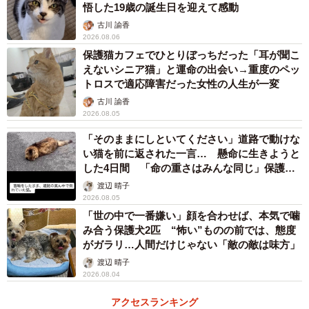
悟した19歳の誕生日を迎えて感動
古川 諭香
2026.08.06
保護猫カフェでひとりぼっちだった「耳が聞こ
えないシニア猫」と運命の出会い→重度のペッ
トロスで適応障害だった女性の人生が一変
古川 諭香
2026.08.05
「そのままにしといてください」道路で動けな
い猫を前に返された一言… 懸命に生きようと
した4日間 「命の重さはみんな同じ」保護団
体代表の訴え
渡辺 晴子
2026.08.05
「世の中で一番嫌い」顔を合わせば、本気で噛
み合う保護犬2匹 “怖い”ものの前では、態度
がガラリ…人間だけじゃない「敵の敵は味方」
渡辺 晴子
2026.08.04
アクセスランキング