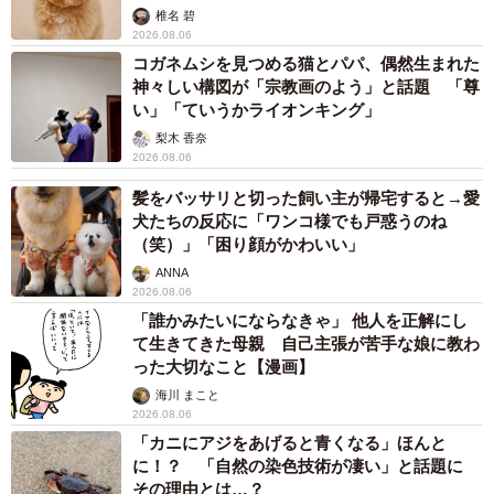
椎名 碧
2026.08.06
コガネムシを見つめる猫とパパ、偶然生まれた
神々しい構図が「宗教画のよう」と話題 「尊
い」「ていうかライオンキング」
梨木 香奈
2026.08.06
髪をバッサリと切った飼い主が帰宅すると→愛
犬たちの反応に「ワンコ様でも戸惑うのね
（笑）」「困り顔がかわいい」
ANNA
2026.08.06
「誰かみたいにならなきゃ」 他人を正解にし
て生きてきた母親 自己主張が苦手な娘に教わ
った大切なこと【漫画】
海川 まこと
2026.08.06
「カニにアジをあげると青くなる」ほんと
に！？ 「自然の染色技術が凄い」と話題に
その理由とは…？