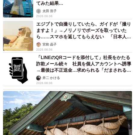
てみた結果…
太田 浩子
2026.08.06
エジプトで自撮りしていたら、ガイドが「撮り
ますよ！」→ノリノリでポーズを取っていた
ら……スマホを返してもらえない 「日本人は
カモ代表かも」「私は6時間で3万円払った」
宮前 晶子
2026.08.06
「LINEのQRコードを添付して」社長をかたる
詐欺メール続々 社員を個人アカウントへ誘導
→最後は不正送金…求められる「だまされる前
提」の対策
井二 かける
2026.08.06