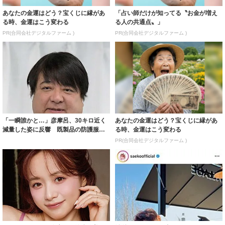
あなたの金運はどう？宝くじに縁があ
「占い師だけが知ってる〝お金が増え
る時、金運はこう変わる
る人の共通点〟」
PR(合同会社デジタルファーム )
PR(合同会社デジタルファーム )
「一瞬誰かと…」彦摩呂、30キロ近く
あなたの金運はどう？宝くじに縁があ
減量した姿に反響 既製品の防護服が
る時、金運はこう変わる
着られると...
PR(合同会社デジタルファーム )