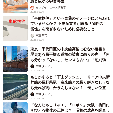
態と広がる学習格差
まいどなニュース情報部
2026.08.06
「事故物件」という言葉のイメージにとらわれ
ていませんか？ 不動産業者が語る「物件の可
能性」を閉ざさないために必要なこと
平藤 清刀
2026.08.06
東京・千代田区の中央線高架に心ない落書き
歴史ある昌平橋架道橋の被害に怒りの声 「何
も分かってないし、センスも古い」「罰則強化
して」
中将 タカノリ
2026.08.06
もしかすると「下山ダッシュ」 リニア中央新
幹線の長野県駅 在来線との乗り継ぎなし→な
ら走れば間に合うんじゃない？ 惜しい位置関
係が反響
中将 タカノリ
2026.08.06
「なんじゃこりゃ！」「ロボ？」大阪・梅田に
そびえる物体の正体は？ 昭和の遺産を調査し