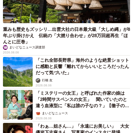
重みも歴史もズッシリ…出雲大社の日本最大級「大しめ縄」が8
年ぶり掛けかえ 伝統の「大撚り合わせ」が28万回超再生「ほ
んとに圧巻」
まいどなニュース調査部
2026.08.06
「これ全部長野県」海外のような絶景ショット
に感動と反響「離れてからいいところだったん
だって気づいた」
行橋 友
2026.08.06
「ミステリーの女王」と呼ばれた作家の娘は
「2時間サスペンスの女王」 聞いていたのと
違う血液型に「私は誰の子なの？」【徹子の部
屋】
まいどなニュース
2026.08.06
「わぁ…姐さん…」「永遠にお美しい」 大女
優岩下志麻さん、写真家のインスタに登場