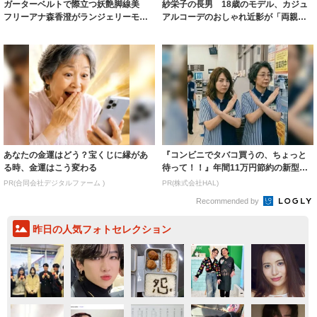
ガーターベルトで際立つ妖艶脚線美
紗栄子の長男 18歳のモデル、カジュ
フリーアナ森香澄がランジェリーモデ
アルコーデのおしゃれ近影が「両親の
ルに ｢PE...
いいとこ取...
あなたの金運はどう？宝くじに縁があ
『コンビニでタバコ買うの、ちょっと
る時、金運はこう変わる
待って！！』年間11万円節約の新型タ
バコ
PR(合同会社デジタルファーム )
PR(株式会社HAL)
Recommended by
昨日の人気フォトセレクション