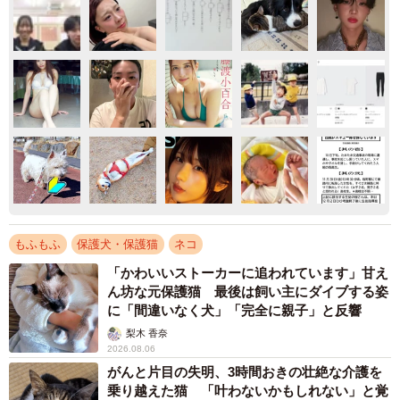
もふもふ
保護犬・保護猫
ネコ
「かわいいストーカーに追われています」甘え
ん坊な元保護猫 最後は飼い主にダイブする姿
に「間違いなく犬」「完全に親子」と反響
梨木 香奈
2026.08.06
がんと片目の失明、3時間おきの壮絶な介護を
乗り越えた猫 「叶わないかもしれない」と覚