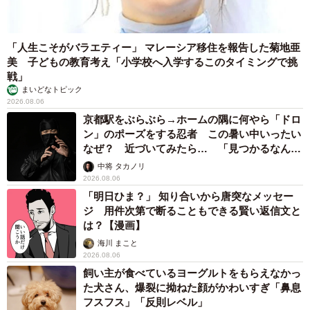
「人生こそがバラエティー」 マレーシア移住を報告した菊地亜
美 子どもの教育考え「小学校へ入学するこのタイミングで挑
戦」
まいどなトピック
2026.08.06
京都駅をぶらぶら→ホームの隅に何やら「ドロ
ン」のポーズをする忍者 この暑い中いったい
なぜ？ 近づいてみたら… 「見つかるなんて
未熟」
中将 タカノリ
2026.08.06
「明日ひま？」 知り合いから唐突なメッセー
ジ 用件次第で断ることもできる賢い返信文と
は？【漫画】
海川 まこと
2026.08.06
飼い主が食べているヨーグルトをもらえなかっ
た犬さん、爆裂に拗ねた顔がかわいすぎ「鼻息
フスフス」「反則レベル」