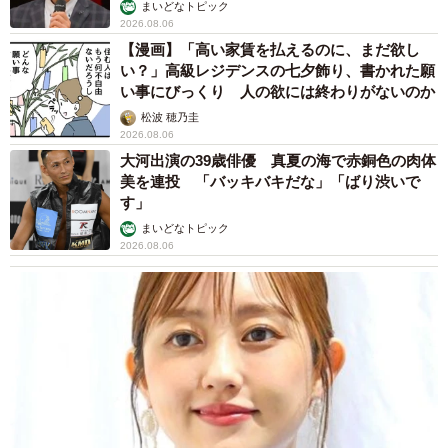
まいどなトピック
2026.08.06
【漫画】「高い家賃を払えるのに、まだ欲し
い？」高級レジデンスの七夕飾り、書かれた願
い事にびっくり 人の欲には終わりがないのか
松波 穂乃圭
2026.08.06
大河出演の39歳俳優 真夏の海で赤銅色の肉体
美を連投 「バッキバキだな」「ばり渋いで
す」
まいどなトピック
2026.08.06