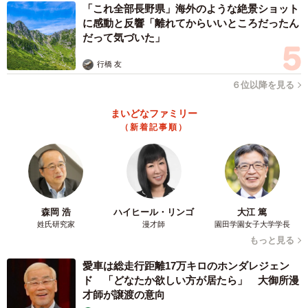
「これ全部長野県」海外のような絶景ショット
に感動と反響「離れてからいいところだったん
だって気づいた」
行橋 友
６位以降を見る
まいどなファミリー
（新着記事順）
森岡 浩
ハイヒール・リンゴ
大江 篤
姓氏研究家
漫才師
園田学園女子大学学長
もっと見る
愛車は総走行距離17万キロのホンダレジェン
ド 「どなたか欲しい方が居たら」 大御所漫
才師が譲渡の意向