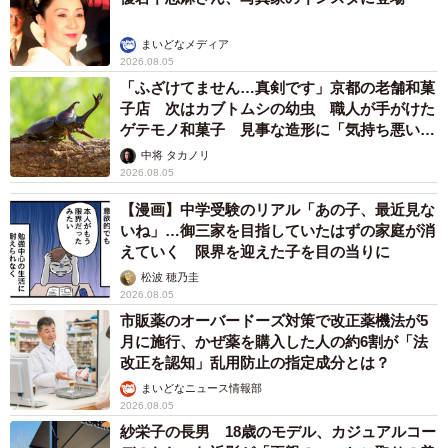
まいどなメディア
2026.08.05
「ふざけてません…真剣です」京都の老舗和菓
子店 次はカブトムシの幼虫 職人が手がけた
ゲテモノ和菓子 見事な造形に「気持ち悪いく
らいリアル」
中将 タカノリ
2026.08.05
【漫画】中学受験のリアル「あの子、最近見な
いね」…御三家を目指していたはずの家庭が消
えていく 限界を迎えた子を目の当りに
松波 穂乃圭
2026.08.05
市販薬のオーバードーズ対策で改正薬機法が5
月に施行、かぜ薬を購入した人の約6割が「法
改正を認知」乱用防止の指定成分とは？
まいどなニュース情報部
2026.08.05
紗栄子の長男 18歳のモデル、カジュアルコー