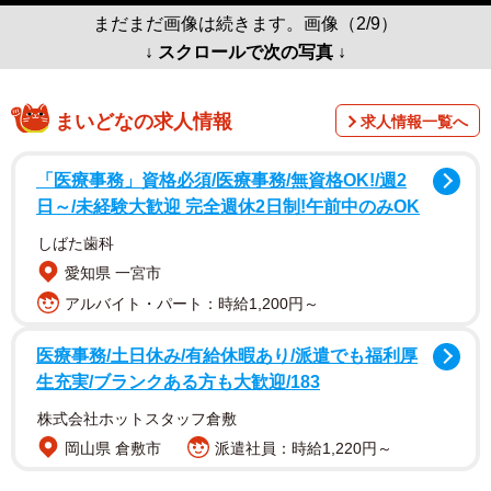
まだまだ画像は続きます。画像（2/9）
↓ スクロールで次の写真 ↓
まいどなの求人情報
求人情報一覧へ
「医療事務」資格必須/医療事務/無資格OK!/週2
日～/未経験大歓迎 完全週休2日制!午前中のみOK
しばた歯科
愛知県 一宮市
アルバイト・パート：時給1,200円～
医療事務/土日休み/有給休暇あり/派遣でも福利厚
生充実/ブランクある方も大歓迎/183
株式会社ホットスタッフ倉敷
岡山県 倉敷市
派遣社員：時給1,220円～