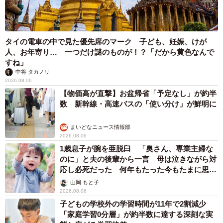
タイの電車の中で見た優先席のマーク 子ども、妊娠、けが
人、お年寄り… 一つだけ謎のものが！？「だから黄色なんで
すね」
中将 タカノリ
2026.08.06
【物価高が直撃】お盆帰省「予定なし」が約半
数 新幹線・高速バスの「使い分け」が鮮明に
まいどなニュース情報部
2026.08.06
1歳息子が腕を亜脱臼 「奥さん、専業主婦な
のに」と夫の後輩から一言 母は泣きながら対
応し必死だった 何年もたった今もたまに思い
出し…
山岡 もと子
2026.08.06
子どもの学校外の学習時間が11年で2割減少
「家庭学習0分層」が約半数に達する深刻な実