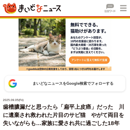
まいどなニュースをGoogle検索でフォローする
2025.09.05(Fri)
歯槽膿漏だと思ったら「扁平上皮癌」だった 川
に遺棄され救われた片目のサビ猫 やがて両目を
失いながらも…家族に愛され共に過ごした18年