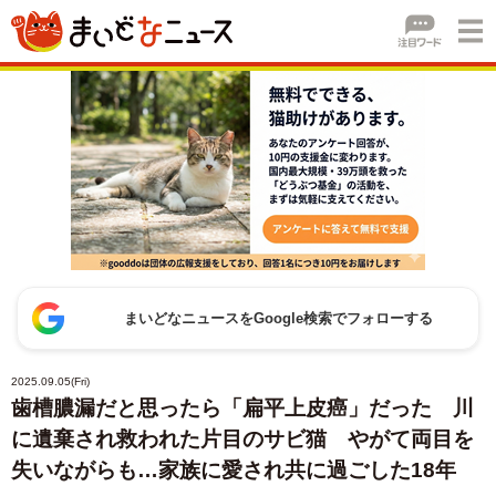
まいどなニュースをGoogle検索でフォローする
2025.09.05(Fri)
歯槽膿漏だと思ったら「扁平上皮癌」だった 川
に遺棄され救われた片目のサビ猫 やがて両目を
失いながらも…家族に愛され共に過ごした18年