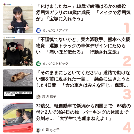
「化けましたね～」10歳で綾瀬はるかの娘役→
雰囲気ガラリの18歳に成長 「メイクで雰囲気
が」「宝塚に入れそう」
まいどなメディア
「不謹慎でないかと」実力派歌手、熊本へ支援
物資…運搬トラックの車体デザインにためら
い 「痛いほど伝わる」「行動され立派」
まいどなトピック
「そのままにしといてください」道路で動けな
い猫を前に返された一言… 懸命に生きようと
した4日間 「命の重さはみんな同じ」保護団
体代表の訴え
渡辺 晴子
72歳父、軽自動車で新潟から四国まで 65歳の
母と2人で3泊4日の旅 パーキングの休憩まで
分刻み… 「大学生でも組まねえよ！」
山岡 もと子