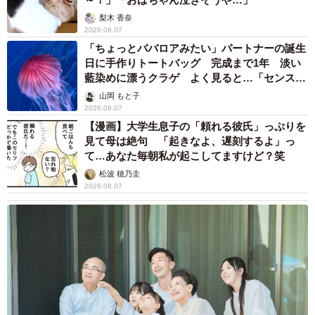
梨木 香奈
2026.08.07
「ちょっとババロアみたい」パートナーの誕生
日に手作りトートバッグ 完成まで1年 淡い
藍染めに漂うクラゲ よく見ると…「センスす
ごい」
山岡 もと子
2026.08.07
【漫画】大学生息子の「頼れる彼氏」っぷりを
見て母は絶句 「起きなよ、遅刻するよ」っ
て…あなた毎朝私が起こしてますけど？笑
松波 穂乃圭
2026.08.07