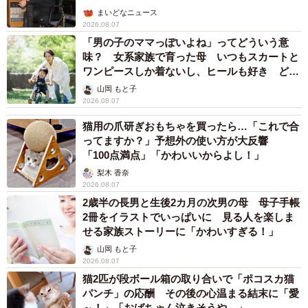
まいどなニュース
2026.08.07
「男の子のママっぽいよね」ってどういう意
味？ 女系家族で育った母 いつもスカートと
ワンピースしか着ないし、ヒールも好き どの
へんが…
山岡 もと子
2026.08.07
猫用の爪研ぎおもちゃを買ったら…「これで合
ってますか？」予想外の使い方が大反響
「100点満点」「かわいいからよし！」
梨木 香奈
2026.08.07
2歳半の長男と生後2カ月の次男の母 母子手帳
2冊をイラストでいっぱいに 見る人を楽しま
せる家族ストーリーに「かわいすぎる！」
山岡 もと子
2026.08.07
猫2匹が段ボール箱の取り合いで「ポコスカ猫
パンチ」の応酬 その後の心温まる結末に「愛
～！」「おばちゃん泣きそうや…」