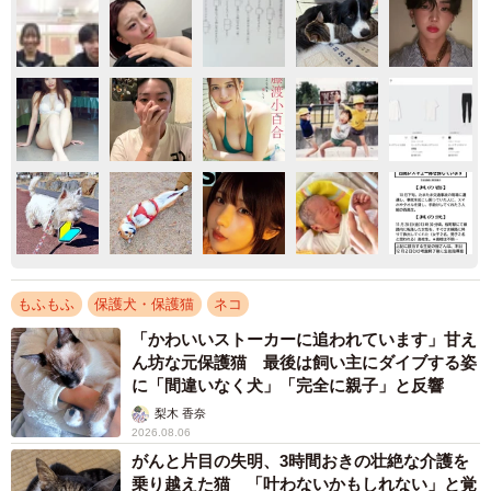
もふもふ
保護犬・保護猫
ネコ
「かわいいストーカーに追われています」甘え
ん坊な元保護猫 最後は飼い主にダイブする姿
に「間違いなく犬」「完全に親子」と反響
梨木 香奈
2026.08.06
がんと片目の失明、3時間おきの壮絶な介護を
乗り越えた猫 「叶わないかもしれない」と覚