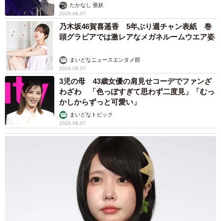
たかなし 亜妖
2026.08.07
乃木坂46賀喜遥香 5年ぶり週チャン表紙 巻
頭グラビアでは激レアなメガネルームウエア姿
まいどなニュースエンタメ部
2026.08.07
3児の母 43歳女優の肩見せコーデでファンざ
わざわ 「色っぽすぎて思わず二度見」「むっ
かしからずっと可愛い」
まいどなトピック
2026.08.07