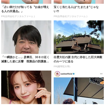
「占い師だけが知ってる〝お金が増え
宝くじ当たる人は“たまたま”じゃな
る人の共通点〟」
い?!
PR(合同会社デジタルファーム )
PR(合同会社デジタルファーム )
「一瞬誰かと…」彦摩呂、30キロ近く
出雲大社の謎 古代に存在した巨大神殿
減量した姿に反響 既製品の防護服が
のルーツに迫る
着られると...
PR(國學院大學)