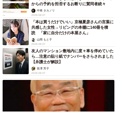
からの予約を拒否するお断りに賛同者続々
中将 タカノリ
2026.08.07
「本は買うだけでいい」京極夏彦さんの言葉に
共感した女性→リビングの本棚に140冊を積
読 「家に自分だけの本屋さん」
山岡 もと子
2026.08.07
友人のマンション敷地内に度々車を停めていた
ら…注意の貼り紙でナンバーをさらされました
【弁護士が解説】
長澤 芳子
2026.08.07