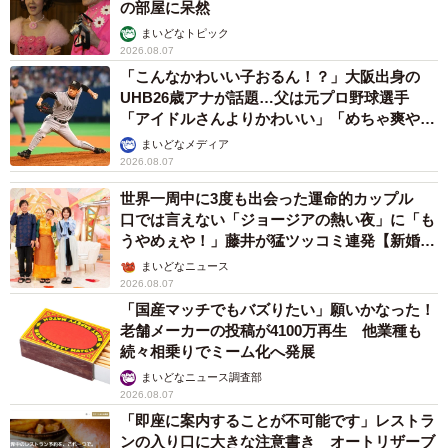
の部屋に呆然
まいどなトピック
2026.08.07
「こんなかわいい子おるん！？」大阪出身の
UHB26歳アナが話題…父は元プロ野球選手
「アイドルさんよりかわいい」「めちゃ爽や
か」
まいどなメディア
2026.08.07
世界一周中に3度も出会った運命的カップル
口では言えない「ジョージアの熱い夜」に「も
うやめぇや！」藤井が猛ツッコミ連発【新婚さ
ん】
まいどなニュース
2026.08.07
「国産マッチでもバズりたい」願いかなった！
老舗メーカーの投稿が4100万再生 他業種も
続々相乗りでミーム化へ発展
まいどなニュース調査部
2026.08.07
「即座に案内することが不可能です」レストラ
ンの入り口に大きな注意書き オートリザーブ