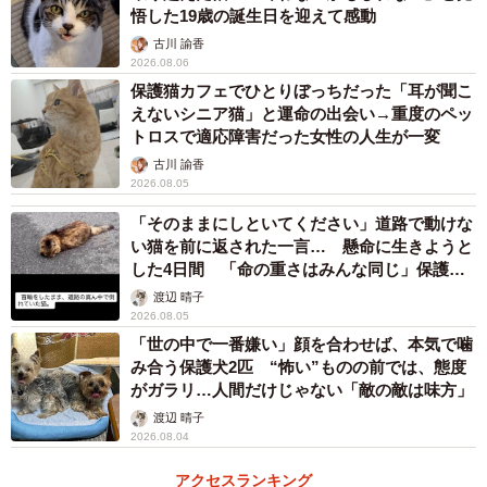
悟した19歳の誕生日を迎えて感動
古川 諭香
2026.08.06
保護猫カフェでひとりぼっちだった「耳が聞こ
えないシニア猫」と運命の出会い→重度のペッ
トロスで適応障害だった女性の人生が一変
古川 諭香
2026.08.05
「そのままにしといてください」道路で動けな
い猫を前に返された一言… 懸命に生きようと
した4日間 「命の重さはみんな同じ」保護団
体代表の訴え
渡辺 晴子
2026.08.05
「世の中で一番嫌い」顔を合わせば、本気で噛
み合う保護犬2匹 “怖い”ものの前では、態度
がガラリ…人間だけじゃない「敵の敵は味方」
渡辺 晴子
2026.08.04
アクセスランキング