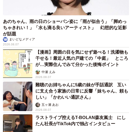
あのちゃん、雨の日のショーパン姿に「雨が似合う」「脚めっ
ちゃきれい！」「水も滴る良いアーティスト」 幻想的な近影
が話題
まいどなメディア
2026.08.07
【漫画】周囲の目を気にせず遊べる！洗濯物も
干せる！最近人気の戸建ての「中庭」 ところ
が…実際住んでみて分かった後悔ポイント
中瀬 えみ
2026.08.07
難聴のお姉ちゃんに5歳の妹が手話通訳 互い
に支え合う家族の日常に反響「妹ちゃん、頼も
しい」「かわいい通訳さん」
五ヶ瀬 あお
2026.08.07
ラストライブ控えるT-BOLAN森友嵐士 にし
たん社長がTikTok内で独占インタビュー