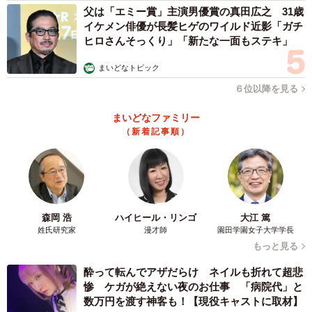
父は「エミー賞」主演男優賞の真田広之 31歳
イケメン俳優が長髪ヒゲのワイルド近影「ガチ
ヒロさんそっくり」「新たな一面もステキ」
まいどなトピック
６位以降を見る
まいどなファミリー
（新着記事順）
森岡 浩
ハイヒール・リンゴ
大江 篤
姓氏研究家
漫才師
園田学園女子大学学長
もっと見る
酔って転んでアザだらけ ネイルも折れて超悲
惨 ケガが絶えない夜のお仕事 「病院代」と
数万円を渡す神客も！【現役キャストに取材】