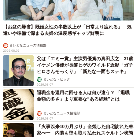
【お盆の帰省】既婚女性の半数以上が「日常より疲れる」 気
遣いや準備で深まる夫婦の温度感ギャップ鮮明に
まいどなニュース情報部
2026.08.07
父は「エミー賞」主演男優賞の真田広之 31歳
イケメン俳優が長髪ヒゲのワイルド近影「ガチ
ヒロさんそっくり」「新たな一面もステキ」
まいどなトピック
2026.08.07
退職金を運用に回せる人は何が違う？ 「退職
金額の多さ」より重要な“ある経験”とは
まいどなニュース情報部
2026.08.07
「火事以来10カ月ぶり」全焼した自宅訪れた林
家ぺー 内装も壁も取り払われスケルトン状態