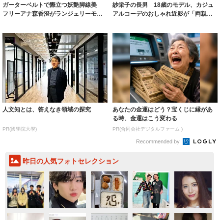
ガーターベルトで際立つ妖艶脚線美
紗栄子の長男 18歳のモデル、カジュ
フリーアナ森香澄がランジェリーモデ
アルコーデのおしゃれ近影が「両親の
ルに ｢PE...
いいとこ取...
人文知とは、答えなき領域の探究
あなたの金運はどう？宝くじに縁があ
る時、金運はこう変わる
PR(國學院大學)
PR(合同会社デジタルファーム )
Recommended by
昨日の人気フォトセレクション