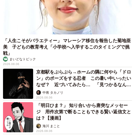
「人生こそがバラエティー」 マレーシア移住を報告した菊地亜
美 子どもの教育考え「小学校へ入学するこのタイミングで挑
戦」
まいどなトピック
2026.08.06
京都駅をぶらぶら→ホームの隅に何やら「ドロ
ン」のポーズをする忍者 この暑い中いったい
なぜ？ 近づいてみたら… 「見つかるなんて
未熟」
中将 タカノリ
2026.08.06
「明日ひま？」 知り合いから唐突なメッセー
ジ 用件次第で断ることもできる賢い返信文と
は？【漫画】
海川 まこと
2026.08.06