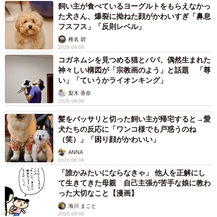
飼い主が食べているヨーグルトをもらえなかっ
た犬さん、爆裂に拗ねた顔がかわいすぎ「鼻息
フスフス」「反則レベル」
椎名 碧
2026.08.06
コガネムシを見つめる猫とパパ、偶然生まれた
神々しい構図が「宗教画のよう」と話題 「尊
い」「ていうかライオンキング」
梨木 香奈
2026.08.06
髪をバッサリと切った飼い主が帰宅すると→愛
犬たちの反応に「ワンコ様でも戸惑うのね
（笑）」「困り顔がかわいい」
ANNA
2026.08.06
「誰かみたいにならなきゃ」 他人を正解にし
て生きてきた母親 自己主張が苦手な娘に教わ
った大切なこと【漫画】
海川 まこと
2026.08.06