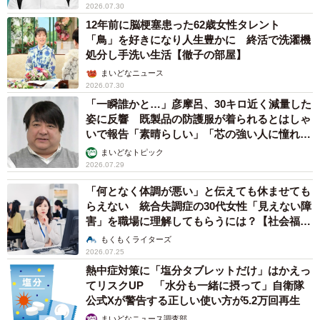
2026.07.30
12年前に脳梗塞患った62歳女性タレント
「鳥」を好きになり人生豊かに 終活で洗濯機
処分し手洗い生活【徹子の部屋】
まいどなニュース
2026.07.30
「一瞬誰かと…」彦摩呂、30キロ近く減量した
姿に反響 既製品の防護服が着られるとはしゃ
いで報告「素晴らしい」「芯の強い人に憧れま
す」
まいどなトピック
2026.07.29
「何となく体調が悪い」と伝えても休ませても
らえない 統合失調症の30代女性「見えない障
害」を職場に理解してもらうには？【社会福祉
士が解説】
もくもくライターズ
2026.07.25
熱中症対策に「塩分タブレットだけ」はかえっ
てリスクUP 「水分も一緒に摂って」自衛隊
公式Xが警告する正しい使い方が5.2万回再生
まいどなニュース調査部