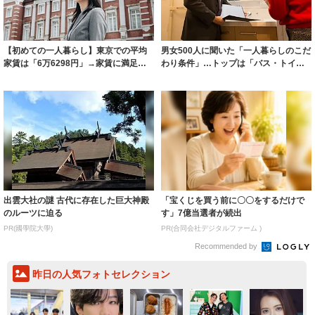
【初めての一人暮らし】東京での平均
男女500人に聞いた「一人暮らしのこだ
家賃は「6万6298円」→家賃に満足し
わり条件」…トップは「バス・トイレ
た理由と...
別」 一...
出雲大社の謎 古代に存在した巨大神殿
「宝くじを買う前に〇〇をするだけで
のルーツに迫る
す」7億当選者が続出
PR(國學院大學)
PR(合同会社デジタルファーム )
Recommended by
昨日の人気フォトセレクション