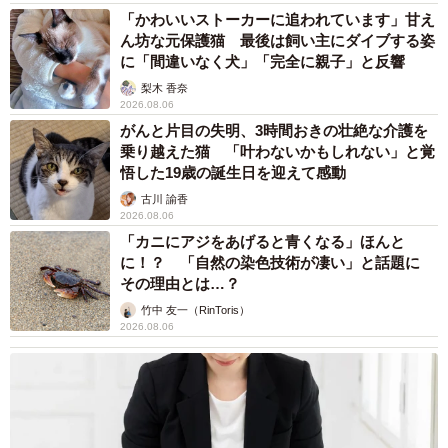
「かわいいストーカーに追われています」甘え
ん坊な元保護猫 最後は飼い主にダイブする姿
に「間違いなく犬」「完全に親子」と反響
梨木 香奈
2026.08.06
がんと片目の失明、3時間おきの壮絶な介護を
乗り越えた猫 「叶わないかもしれない」と覚
悟した19歳の誕生日を迎えて感動
古川 諭香
2026.08.06
「カニにアジをあげると青くなる」ほんと
に！？ 「自然の染色技術が凄い」と話題に
その理由とは…？
竹中 友一（RinToris）
2026.08.06