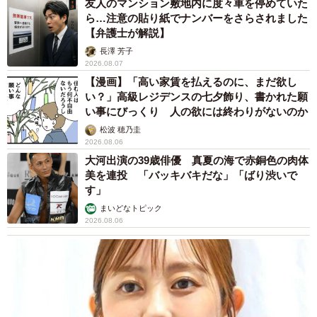
友人のマンション敷地内に度々車を停めていた
ら…注意の貼り紙でナンバーをさらされました
【弁護士が解説】
長澤 芳子
2026.08.07
【漫画】「高い家賃を払えるのに、まだ欲し
い？」高級レジデンスの七夕飾り、書かれた願
い事にびっくり 人の欲には終わりがないのか
松波 穂乃圭
2026.08.06
大河出演の39歳俳優 真夏の海で赤銅色の肉体
美を連投 「バッキバキだな」「ばり渋いで
す」
まいどなトピック
2026.08.06