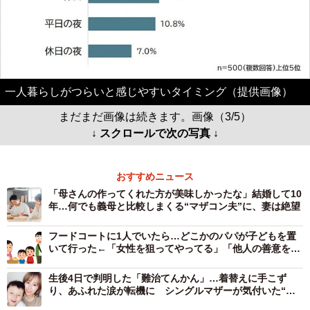
一人暮らしがつらいと感じやすいタイミング（提供画像）
まだまだ画像は続きます。画像（3/5）
↓ スクロールで次の写真 ↓
おすすめニュース
「母さんの作ってくれた方が美味しかったな」結婚して10
年…何でも義母と比較しまくる“マザコン夫”に、妻は絶望
フードコートに1人でいたら…どこかのパパが子どもを置
いて行った←「女性を狙ってやってる」「他人の善意を頼
りにするな」
生後4日で判明した「難治てんかん」…着替えに手こず
り、あふれた涙が転機に シングルマザーが気付いた“親
も笑顔でいられる障害との向き合い方”