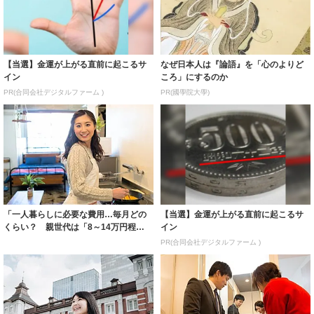
【当選】金運が上がる直前に起こるサ
なぜ日本人は『論語』を「心のよりど
イン
ころ」にするのか
PR(合同会社デジタルファーム )
PR(國學院大學)
「一人暮らしに必要な費用…毎月どの
【当選】金運が上がる直前に起こるサ
くらい？ 親世代は「8～14万円程
イン
度」、子世代...
PR(合同会社デジタルファーム )