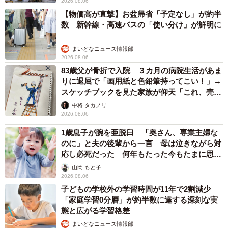
2026.08.06
【物価高が直撃】お盆帰省「予定なし」が約半
数 新幹線・高速バスの「使い分け」が鮮明に
まいどなニュース情報部
2026.08.06
83歳父が骨折で入院 ３カ月の病院生活があま
りに退屈で「画用紙と色鉛筆持ってこい！」→
スケッチブックを見た家族が仰天「これ、売れ
ますよ…」
中将 タカノリ
2026.08.06
1歳息子が腕を亜脱臼 「奥さん、専業主婦な
のに」と夫の後輩から一言 母は泣きながら対
応し必死だった 何年もたった今もたまに思い
出し…
山岡 もと子
2026.08.06
子どもの学校外の学習時間が11年で2割減少
「家庭学習0分層」が約半数に達する深刻な実
態と広がる学習格差
まいどなニュース情報部