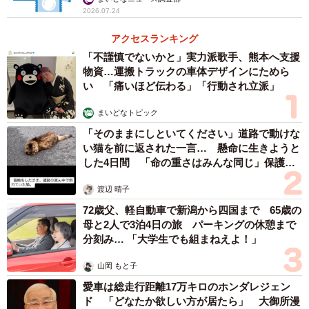
2026.07.24
アクセスランキング
「不謹慎でないかと」実力派歌手、熊本へ支援
物資…運搬トラックの車体デザインにためら
い 「痛いほど伝わる」「行動され立派」
まいどなトピック
「そのままにしといてください」道路で動けな
い猫を前に返された一言… 懸命に生きようと
した4日間 「命の重さはみんな同じ」保護団
体代表の訴え
渡辺 晴子
72歳父、軽自動車で新潟から四国まで 65歳の
母と2人で3泊4日の旅 パーキングの休憩まで
分刻み… 「大学生でも組まねえよ！」
山岡 もと子
愛車は総走行距離17万キロのホンダレジェン
ド 「どなたか欲しい方が居たら」 大御所漫