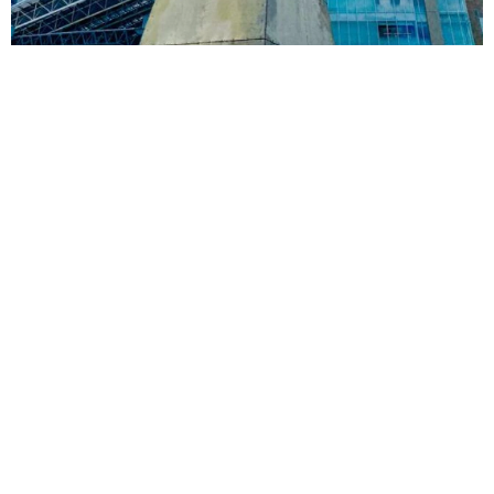
「なんじゃこりゃ！」「ロボ？」大阪・梅田にそびえる物体の
正体は？ 昭和の遺産を調査してみた結果…
太田 浩子
2026.08.06
エジプトで自撮りしていたら、ガイドが「撮り
ますよ！」→ノリノリでポーズを取っていた
ら……スマホを返してもらえない 「日本人は
カモ代表かも」「私は6時間で3万円払った」
宮前 晶子
2026.08.06
「LINEのQRコードを添付して」社長をかたる
詐欺メール続々 社員を個人アカウントへ誘導
→最後は不正送金…求められる「だまされる前
提」の対策
井二 かける