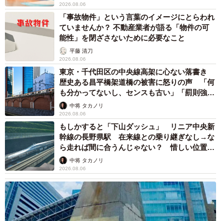
2026.08.06
「事故物件」という言葉のイメージにとらわれ
ていませんか？ 不動産業者が語る「物件の可
能性」を閉ざさないために必要なこと
平藤 清刀
2026.08.06
東京・千代田区の中央線高架に心ない落書き
歴史ある昌平橋架道橋の被害に怒りの声 「何
も分かってないし、センスも古い」「罰則強化
して」
中将 タカノリ
2026.08.06
もしかすると「下山ダッシュ」 リニア中央新
幹線の長野県駅 在来線との乗り継ぎなし→な
ら走れば間に合うんじゃない？ 惜しい位置関
係が反響
中将 タカノリ
2026.08.06