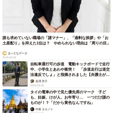
誰も求めていない職場の「謎マナー」、「過剰な挨拶」や「お
土産配り」を抑えた1位は？ やめられない理由は「周りの目」
まいどなデータ
2026.08.06
自転車通行可の歩道 電動キックボードで走行
中、小学生とあわや衝突！ 「歩道走行は道交
法違反でしょ」と指摘されました【弁護士が解
説】
長澤 芳子
2026.08.06
タイの電車の中で見た優先席のマーク 子ど
も、妊娠、けが人、お年寄り… 一つだけ謎の
ものが！？「だから黄色なんですね」
中将 タカノリ