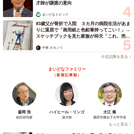
才師が譲渡の意向
まいどなトピック
83歳父が骨折で入院 ３カ月の病院生活があま
りに退屈で「画用紙と色鉛筆持ってこい！」→
スケッチブックを見た家族が仰天「これ、売れ
ますよ…」
中将 タカノリ
６位以降を見る
まいどなファミリー
（新着記事順）
森岡 浩
ハイヒール・リンゴ
大江 篤
姓氏研究家
漫才師
園田学園女子大学学長
もっと見る