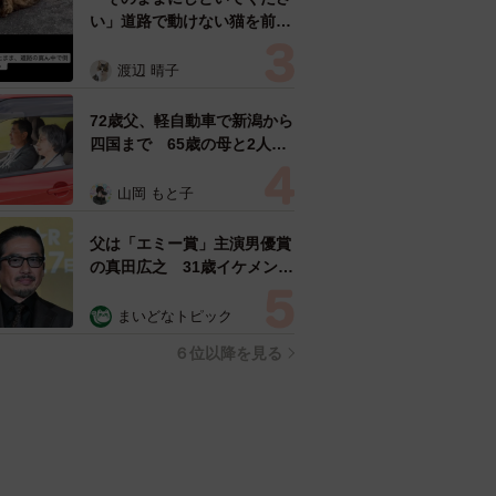
い」道路で動けない猫を前に
返された一言… 懸命に生き
ようとした4日間 「命の重
渡辺 晴子
さはみんな同じ」保護団体代
表の訴え
72歳父、軽自動車で新潟から
四国まで 65歳の母と2人で
3泊4日の旅 パーキングの休
憩まで分刻み… 「大学生で
山岡 もと子
も組まねえよ！」
父は「エミー賞」主演男優賞
の真田広之 31歳イケメン俳
優が長髪ヒゲのワイルド近影
「ガチヒロさんそっくり」
まいどなトピック
「新たな一面もステキ」
６位以降を見る