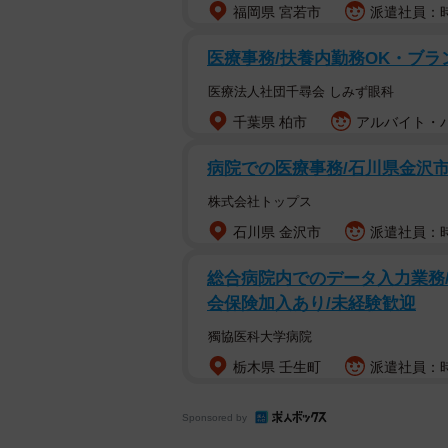
福岡県 宮若市
派遣社員：時給
医療事務/扶養内勤務OK・ブラ
医療法人社団千尋会 しみず眼科
千葉県 柏市
アルバイト・パー
病院での医療事務/石川県金沢
株式会社トップス
石川県 金沢市
派遣社員：時給
総合病院内でのデータ入力業務/
会保険加入あり/未経験歓迎
獨協医科大学病院
栃木県 壬生町
派遣社員：時
Sponsored by