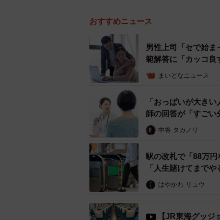
おすすめニュース
男性上司「セで始ま
範解答に「カッコ良
まいどなニュース
「おっぱいが大きい
師の回答が「すごい
中将 タカノリ
駅の改札で「88万
「人生賭けてまでや
はやかわ リュウ
【JR東海グッジ