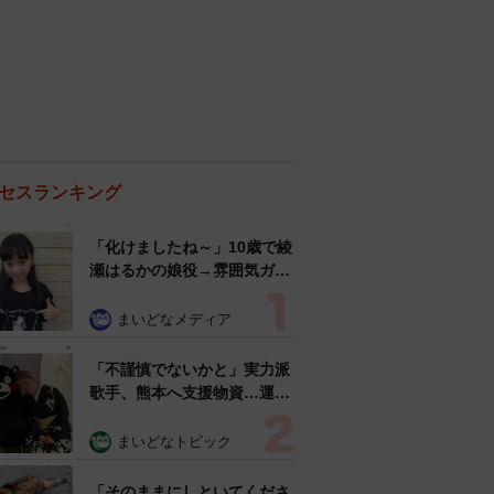
セスランキング
「化けましたね～」10歳で綾
瀬はるかの娘役→雰囲気ガラ
リの18歳に成長 「メイクで
雰囲気が」「宝塚に入れそ
まいどなメディア
う」
「不謹慎でないかと」実力派
歌手、熊本へ支援物資…運搬
トラックの車体デザインにた
めらい 「痛いほど伝わる」
まいどなトピック
「行動され立派」
「そのままにしといてくださ