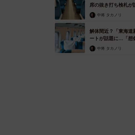
席の抜き打ち検札が
中将 タカノリ
解体間近？「東海道
ートが話題に…「想
中将 タカノリ