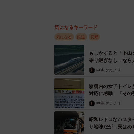
気になるキーワード
気になる
鉄道
長野
もしかすると「下山
乗り継ぎなし→なら
中将 タカノリ
駅構内の女子トイレ
対応に感動 「その
中将 タカノリ
昭和レトロなバスター
り地味だが…実はめ