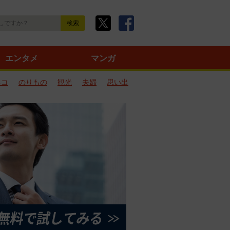
エンタメ
マンガ
ネコ
のりもの
観光
夫婦
思い出