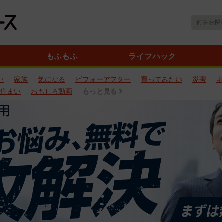
もふもふ
ライフハック
い
家族
気になる
ビフォーアフター
買ってみたい
災害
住まい
おもしろ動画
もっと見る