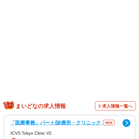
「いっちばん時間が稼げるおかし」はどいつだ？おやつの
目的＝間が待つ、が真理。1歳児がもぐもぐしてる横でスト
ップウォッチ片手に秒単位で検証。全ママこれで自分のメ
シ、温かいうちにたべてくれ⤵︎
pic.twitter.com/9cHe5I56fa
— はな｜子育て×暮らし (@hanaikujilife)
June 21, 2025
「きっかけは、ママ友との雑談でした。『このおやつ、い
ちばん間がもつよ〜』と教えてもらって、“じゃあ本当に時
間が稼げるおやつってどれなんだろう？”と思ったんです」
子どもが1歳の頃、ただの間食ではなく「ママが食事や家事
をするための戦力」としておやつを活用する重要性に気づ
き、検証をスタートしました。
まいどなの求人情報
求人情報一覧へ
「医療事務」パート/診療所・クリニック
NEW
ICVS Tokyo Clinic V2