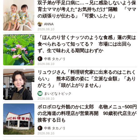
双子弟が手足口病に…→兄に感染しないよう保
育士ママが考えた“お気持ちだけ”隔離 「ママ
の頑張りが伝わる」「可愛いふたり」
ANNA
2026.08.10
「ほんのり甘くナッツのような食感」蓮の実は
食べられるって知ってる？ 市場には出回ら
ず、生で味わえる期間はわずか
中将 タカノリ
2026.08.10
リュウジさん「料理研究家に出来るのはこれく
らい」 熊本応援の姿に「立派な金額」「あり
がとう」「頭が上がりません」
まいどなトピック
4/5
2026.08.10
ボロボロな外観のかに太郎 名物メニュ−500円
テレビで見た「こどもを伸ばすほめ方」を実践したはなさんのノート／
の北海道の料理店が営業再開 90歳初代店主が
はなさん（@hanaikujilife）提供
接客する日も
中将 タカノリ
2026.08.10