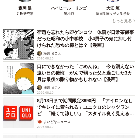
森岡 浩
ハイヒール・リンゴ
大江 篤
姓氏研究家
漫才師
園田学園女子大学学長
もっと見る
3/5
宿題を忘れたら即ゲンコツ 体罰が日常茶飯事
惜しくも2位にランクインした「サッポロポテト」。見た目のボリューム
だった昭和の小中学校 小4男子の頬に押し付
に反して意外と早く食べ終わってしまったという／はなさん
けられた恐怖の棒とは？【漫画】
（@hanaikujilife）提供
海川 まこと
2026.08.10
【間がもつおやつランキングTOP5】
口にできなかった「ごめんね」 今も消えない
1位 25分超え：やわらかほしいも（1袋50g）※途中で遊び
遠い日の後悔 がんで弱った父と過ごした3カ
月は最後の贈り物かもしれない【漫画】
始めて正確な時間は測定不能
2位 21分13秒：1才からのサッポロポテト（1袋8g）
海川 まこと
2026.08.10
3位 20分超え：かむっこスティック（1枚10g）※完食前に
8月13日まで期間限定3990円 「アイロンなし
食べるのを放棄し正確な時間は測定不能
でキレイに着られる」ユニクロのシャツワン
ピ 「軽くて涼しい」「スタイル良く見える」
4位 18分32秒：1才かっぱえびせん（1袋8g）
の声
まいどなニュース
5位 17分15秒：ふんわりコーン（1袋6g）
2026.08.10
※時間には個人差あり。あくまで目安にしてください。