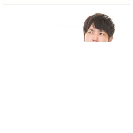
業績悪化で退職勧奨を受けた30代会社員 会社都合退職ならば
失業手当を早く受け取れるが…再就職の活動で不利になりませ
んか？【キャリアカウンセラーが解説】
長澤 芳子
2026.08.09
正直しんどい夏のレジャーランキング、3位
「帰省」、2位「バーベキュー」を抑えた1位
は？
まいどなデータ