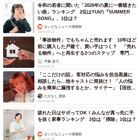
令和の若者に聞いた「2026年の夏に一番聴きた
い曲」ランキング 2位はYUIの『SUMMER
SONG』、1位は？
まいどなニュース情報部
2026.08.10
「事故物件」でもちゃんと売れます 10年ほど
前に購入した戸建て、買い手はつく？ 「売れ
る物件」へと再生する3つのステップ 専門家
が解説
平藤 清刀
2026.08.10
「ここだけの話」 客対応の悩みを担当黒服に
相談したら…他キャストに筒抜け！ 「人の悩
みを簡単に漏洩するとか、サイテー」【現役キ
ャストに取材】
たかなし 亜妖
2026.08.09
疲れた日はサボってOK！みんなが真っ先に手
を抜く家事ランキング 2位は「掃除」1位は？
まいどなニュース情報部
2026.08.09