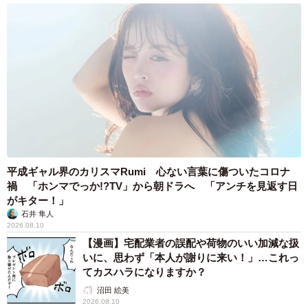
平成ギャル界のカリスマRumi 心ない言葉に傷ついたコロナ
5/5
禍 「ホンマでっか!?TV」から朝ドラへ 「アンチを見返す日
がキター！」
普段の生活で欠かせない子ども用サンダル。はなさんは育児グッズやお
石井 隼人
やつ選びなど、日々の工夫をSNSで発信しています／はなさん
2026.08.10
（@hanaikujilife）提供
【漫画】宅配業者の誤配や荷物のいい加減な扱
いに、思わず「本人が謝りに来い！」…これっ
てカスハラになりますか？
沼田 絵美
2026.08.10