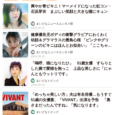
トして、モグモグしている時間を片手で計測しました。1日
爽やか青ビキニ！マーメイドになった虹コン・
石浜芽衣 まぶしい笑顔と大きな瞳にキュン
1種類ずつなので全検証を終えるのに1カ月ほどかかりまし
た」と語るはなさん。計測している間に、おやつを牛乳に
まいどなニュースエンタメ部
入れるなど遊び始めてしまうこともあり、慌ててストップ
2026.08.10
健康優良児ボディの衝撃グラビアにわくわく
を押すことも。「そんな“1歳児あるある”に笑わされながら
幼顔＆グラマラスの豊島心桜 「ピンクやグリ
の検証でした」と言います。
ーンのビキニはほんとお似合い」「ここちゃん
天使 また可愛くなった」
まいどなニュースエンタメ部
結果、最も時間が稼げたのは「干し芋」でした。
2026.08.10
「嗚呼、猫になりたひ」 51歳女優 すらりと
した腕で愛猫を抱っこ 上品な美しさに「にゃ
んともウットリです」
まいどなトピック
2026.08.10
「めっちゃ美しい方」夫は有名俳優…もうすぐ
51歳の女優妻、「VIVANT」出演を予告 「奥
さまだったんですね」「気になります」
まいどなトピック