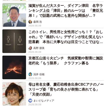
滋賀が生んだ大スター、ダイアン津田 名字ラ
ンキング上位「津田」姓のルーツは 「豊臣兄
弟！」で話題の武将にも意外な関係が…？
森岡 浩
2026.08.09
このトイレ、男性用と女性用どっち！？「おし
ゃれ」で「格好いい」デザインが生む笑えない
悲喜劇 本当に大事なのは目立つことではな
く…
高野 朋美
2026.08.09
京都五山送り火ピンチ 気候変動や獣害に施設
老朽化「もう限界」 クラファン募る
浅井 佳穂
2026.08.09
母は有名女優、慶応幼稚舎出身CBCアナのノー
スリーブ姿「育ちの良さが表情に表れてる」
「天使の笑顔」
まいどなメディア
2026.08.09