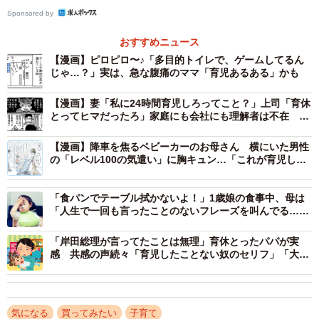
パッケージのかわいさやSNSで話題のもの、自宅で定番の
Sponsored by
おやつまで約10種類をピックアップしたそうです。
おすすめニュース
【漫画】ピロピロ〜♪「多目的トイレで、ゲームしてるん
じゃ…？」実は、急な腹痛のママ「育児あるある」かも
【漫画】妻「私に24時間育児しろってこと？」上司「育休
とってヒマだったろ」家庭にも会社にも理解者は不在 父
親として追い詰められた夫の結末
【漫画】降車を焦るベビーカーのお母さん 横にいた男性
の「レベル100の気遣い」に胸キュン…「これが育児して
る人よね」「何というイケメン」
「食パンでテーブル拭かないよ！」1歳娘の食事中、母は
「人生で一回も言ったことのないフレーズを叫んでる…」
→投稿に「偉大なる育児語録」が集結
1/5
「岸田総理が言ってたことは無理」育休とったパパが実
感 共感の声続々「育児したことない奴のセリフ」「大人
2人の人格崩壊した」
検証に登場した市販おやつたち。ドラッグストアやスーパーで手に入る
身近な商品ばかり／はなさん（@hanaikujilife）提供
気になる
買ってみたい
子育て
「1歳の息子が食べ始めた瞬間にストップウォッチをスター