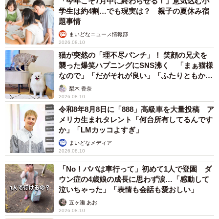
「今年こそ7月中に終わらせる！」意気込む小
に、『間を持たせられる』ことは大切なんです」
学生は約4割…でも現実は？ 親子の夏休み宿
題事情
そして、この「間が持つおやつ」は、5歳の長男との時間に
まいどなニュース情報部
2026.08.10
も良い影響を与えたのだとか。
猫が突然の「理不尽パンチ」！ 笑顔の兄犬を
襲った爆笑ハプニングにSNS沸く 「まぁ猫様
「次男が干し芋をモグモグしている間に、長男と『今日あ
なので」「だがそれが良い」「ふたりともかわ
いいね」
ったこと』を話せる時間がつくれたときは嬉しいですね」
梨木 香奈
2026.08.10
令和8年8月8日に「888」高級車を大量投稿 ア
メリカ生まれタレント「何台所有してるんです
か」「LMカッコよすぎ」
まいどなメディア
2026.08.10
「No！パパは車行って」初めて1人で登園 ダ
ウン症の4歳娘の成長に思わず涙…「感動して
泣いちゃった」「表情も会話も愛おしい」
五ヶ瀬 あお
2026.08.10