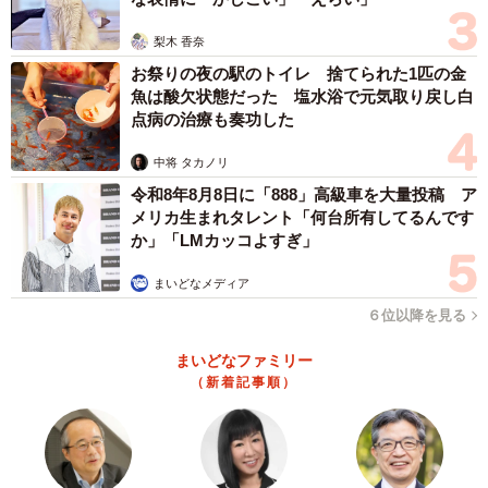
梨木 香奈
お祭りの夜の駅のトイレ 捨てられた1匹の金
魚は酸欠状態だった 塩水浴で元気取り戻し白
点病の治療も奏功した
中将 タカノリ
令和8年8月8日に「888」高級車を大量投稿 ア
メリカ生まれタレント「何台所有してるんです
か」「LMカッコよすぎ」
まいどなメディア
６位以降を見る
まいどなファミリー
（新着記事順）