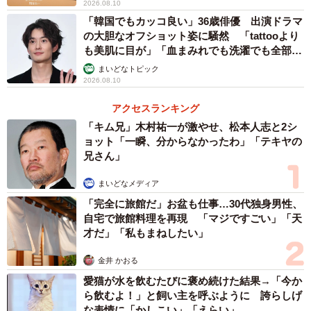
2026.08.10
「韓国でもカッコ良い」36歳俳優 出演ドラマ
の大胆なオフショット姿に騒然 「tattooより
も美肌に目が」「血まみれでも洗濯でも全部か
っこいい」
まいどなトピック
2026.08.10
アクセスランキング
「キム兄」木村祐一が激やせ、松本人志と2シ
ョット「一瞬、分からなかったわ」「テキヤの
兄さん」
まいどなメディア
「完全に旅館だ」お盆も仕事…30代独身男性、
自宅で旅館料理を再現 「マジですごい」「天
才だ」「私もまねしたい」
2/5
金井 かおる
検証の結果“最強”に輝いた「やわらかほしいも」。20分以上も時間が稼げ
愛猫が水を飲むたびに褒め続けた結果→「今か
たという／はなさん（@hanaikujilife）提供
ら飲むよ！」と飼い主を呼ぶように 誇らしげ
な表情に「かしこい」「えらい」