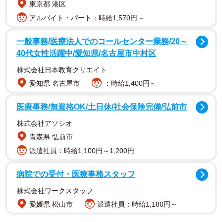
東京都 港区
アルバイト・パート：時給1,570円～
一般事務/医療法人でのコールセンター業務/20～
40代女性活躍中/愛知県/名古屋市中村区
株式会社日本教育クリエイト
愛知県 名古屋市
：時給1,400円～
医療事務/無資格OK/土日休/社会保険完備/弘前市
「検証を始めた一番の理由は、『温かいうちに自分のごは
んを食べたい』からです。1歳児は食事中もずっと『マ
株式会社アソシオ
マ！』と呼んでくるし目も離せない。でも、わたしだって
青森県 弘前市
温かい味噌汁を飲みたいし、冷めたパスタじゃなく出来立
派遣社員：時給1,100円～1,200円
てを食べたい。そのためにおやつで“間を持たせる”ことはす
病院での受付・医療事務スタッフ
ごく大事なんです」
株式会社ワークスタッフ
はなさんが検証対象に選んだのは、スーパーやドラッグス
愛媛県 松山市
派遣社員：時給1,180円～
トアでよく見かける「1歳〜」と表示された市販のおやつ。