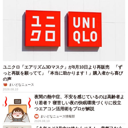
「干し芋はスティック状で程よい硬さと甘さがあり、20分
以上も持ちました。しかも自然派で罪悪感ゼロ。一方で、
見た目が大きいスナックでもサクサク系は一瞬で終了して
しまって意外でした」
長く食べ続けられるおやつ選びで重要だと感じたのは、
「硬さ」「サイズ」「口どけの遅さ」。ただし咀嚼力に無
理がないか見極めることも必要だといいます。
ユニクロ「エアリズム3Dマスク」が8月10日より再販売 「ず
っと再販を願ってて」「本当に助かります！」購入者から喜び
検証を通じて、「おやつを上手く活用して自分の時間を作
の声
まいどなニュース
り出せるのでは」という目論見に、より確信を持てたそう
2026.08.10
です。
夜間の熱中症、不安を感じているのは高齢者よ
り若者？ 寝苦しい夜の快眠環境づくりに役立
つエアコン活用術をプロが解説
「おやつ選びにおいて栄養も大事ですが『食べている間に
まいどなニュース情報部
親は何をできるか』が超重要。1歳はまだ自分で遊び続けら
2026.08.10
れないので、『おやつタイム＝親の自分時間』とするため