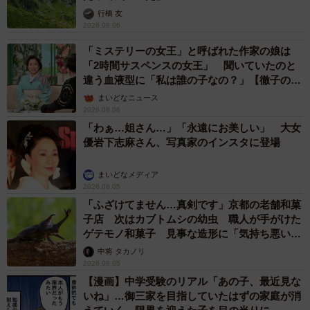
行橋 友
2026.08.06
「ミステリーの女王」と呼ばれた作家の娘は
「2時間サスペンスの女王」 聞いていたのと
違う血液型に「私は誰の子なの？」【徹子の部
屋】
まいどなニュース
2026.08.06
「わぁ…姐さん…」「永遠にお美しい」 大女
優岩下志麻さん、写真家のインスタに登場
まいどなメディア
2026.08.05
「ふざけてません…真剣です」京都の老舗和菓
子店 次はカブトムシの幼虫 職人が手がけた
ゲテモノ和菓子 見事な造形に「気持ち悪いく
らいリアル」
中将 タカノリ
2026.08.05
【漫画】中学受験のリアル「あの子、最近見な
いね」…御三家を目指していたはずの家庭が消