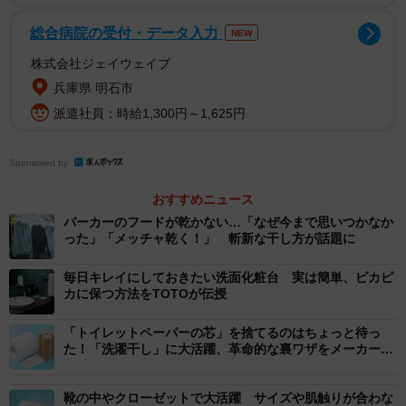
（komta/stock.adobe.com）
総合病院の受付・データ入力
NEW
【スーツケースのお手入れ方法】
株式会社ジェイウェイブ
兵庫県 明石市
①水をはった桶に食器用洗剤を2、3滴たらし、雑巾を浸し
派遣社員：時給1,300円～1,625円
てしぼる。
②スーツケース全体を拭き上げる。
Sponsored by
③キャスターは回しながら拭き上げる。
おすすめニュース
④内側にはアルコールスプレーを吹き付け、タオルで拭
パーカーのフードが乾かない…「なぜ今まで思いつかなか
く。
った」「メッチャ乾く！」 斬新な干し方が話題に
⑤風通しの良い場所でしっかり乾燥させる。
⑥乾燥剤でカビとニオイを予防。
毎日キレイにしておきたい洗面化粧台 実は簡単、ピカピ
カに保つ方法をTOTOが伝授
▽出典：サニクリーン「家事ネタ」 公式インスタグラム
「トイレットペーパーの芯」を捨てるのはちょっと待っ
／スーツケースのお手入れ方法
た！「洗濯干し」に大活躍、革命的な裏ワザをメーカーが
伝授
https://www.instagram.com/p/DJbVHotoSdq/
靴の中やクローゼットで大活躍 サイズや肌触りが合わな