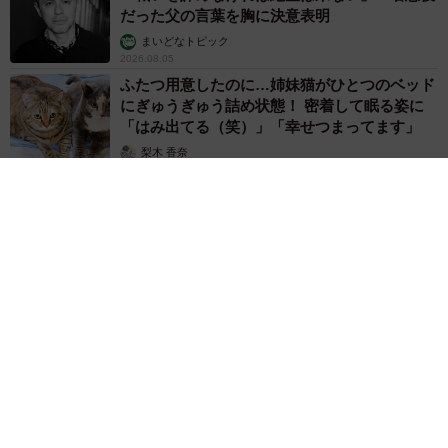
だった父の言葉を胸に決意表明
まいどなトピック
2026.08.05
ふたつ用意したのに…姉妹猫がひとつのベッド
にぎゅうぎゅう詰め状態！ 密着して眠る姿に
「はみ出てる（笑）」「幸せつまってます」
梨木 香奈
2026.08.05
「城本クリニック」を完全オマージュ 吉田沙保里がゴロゴロ