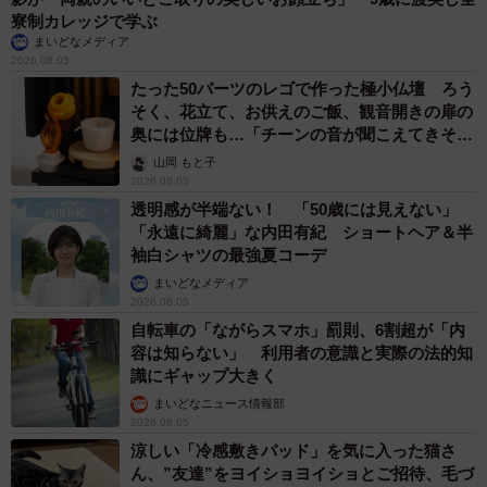
寮制カレッジで学ぶ
まいどなメディア
2026.08.05
たった50パーツのレゴで作った極小仏壇 ろう
そく、花立て、お供えのご飯、観音開きの扉の
奥には位牌も…「チーンの音が聞こえてきそ
う」
山岡 もと子
2026.08.05
透明感が半端ない！ 「50歳には見えない」
「永遠に綺麗」な内田有紀 ショートヘア＆半
袖白シャツの最強夏コーデ
まいどなメディア
2026.08.05
自転車の「ながらスマホ」罰則、6割超が「内
容は知らない」 利用者の意識と実際の法的知
識にギャップ大きく
まいどなニュース情報部
2026.08.05
涼しい「冷感敷きパッド」を気に入った猫さ
ん、”友達”をヨイショヨイショとご招待、毛づ