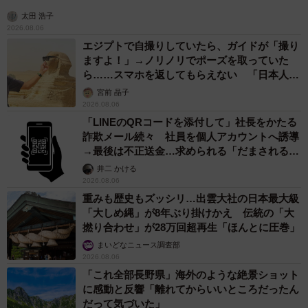
太田 浩子
2026.08.06
エジプトで自撮りしていたら、ガイドが「撮り
ますよ！」→ノリノリでポーズを取っていた
ら……スマホを返してもらえない 「日本人は
カモ代表かも」「私は6時間で3万円払った」
宮前 晶子
2026.08.06
「LINEのQRコードを添付して」社長をかたる
詐欺メール続々 社員を個人アカウントへ誘導
→最後は不正送金…求められる「だまされる前
提」の対策
井二 かける
2026.08.06
重みも歴史もズッシリ…出雲大社の日本最大級
「大しめ縄」が8年ぶり掛けかえ 伝統の「大
撚り合わせ」が28万回超再生「ほんとに圧巻」
まいどなニュース調査部
2026.08.06
「これ全部長野県」海外のような絶景ショット
に感動と反響「離れてからいいところだったん
だって気づいた」