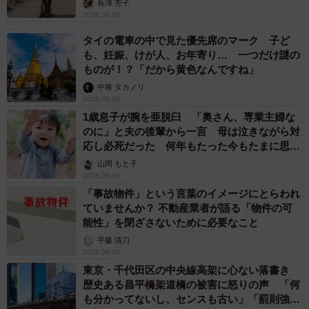
長澤 芳子
2026.08.06
タイの電車の中で見た優先席のマーク 子ど
も、妊娠、けが人、お年寄り… 一つだけ謎の
ものが！？「だから黄色なんですね」
中将 タカノリ
2026.08.06
1歳息子が腕を亜脱臼 「奥さん、専業主婦な
のに」と夫の後輩から一言 母は泣きながら対
応し必死だった 何年もたった今もたまに思い
出し…
山岡 もと子
2026.08.06
「事故物件」という言葉のイメージにとらわれ
ていませんか？ 不動産業者が語る「物件の可
能性」を閉ざさないために必要なこと
平藤 清刀
2026.08.06
東京・千代田区の中央線高架に心ない落書き
歴史ある昌平橋架道橋の被害に怒りの声 「何
も分かってないし、センスも古い」「罰則強化