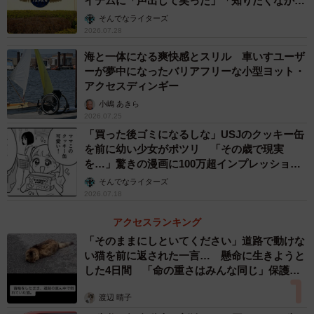
イテムに「声出して笑った」「知りたくなかっ
た真実」
そんでなライターズ
2026.07.28
海と一体になる爽快感とスリル 車いすユーザ
ーが夢中になったバリアフリーな小型ヨット・
アクセスディンギー
小嶋 あきら
2026.07.25
「買った後ゴミになるしな」USJのクッキー缶
を前に幼い少女がポツリ 「その歳で現実
を…」驚きの漫画に100万超インプレッション
「人生何周目や」
そんでなライターズ
2026.07.18
アクセスランキング
「そのままにしといてください」道路で動けな
い猫を前に返された一言… 懸命に生きようと
した4日間 「命の重さはみんな同じ」保護団
体代表の訴え
渡辺 晴子