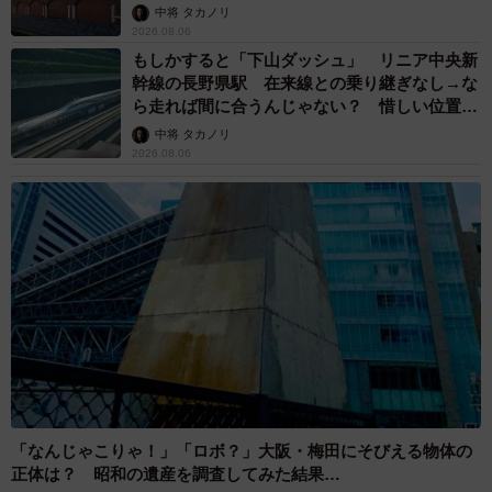
して」
中将 タカノリ
2026.08.06
もしかすると「下山ダッシュ」 リニア中央新
幹線の長野県駅 在来線との乗り継ぎなし→な
ら走れば間に合うんじゃない？ 惜しい位置関
係が反響
中将 タカノリ
2026.08.06
「なんじゃこりゃ！」「ロボ？」大阪・梅田にそびえる物体の
正体は？ 昭和の遺産を調査してみた結果…