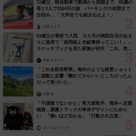
72歳父、軽自動車で新潟から四国まで 65歳の
母と2人で3泊4日の旅 パーキングの休憩まで
分刻み… 「大学生でも組まねえよ！」
山岡 もと子
83歳父が骨折で入院 ３カ月の病院生活があま
りに退屈で「画用紙と色鉛筆持ってこい！」→
スケッチブックを見た家族が仰天「これ、売れ
ますよ…」
中将 タカノリ
「これ全部長野県」海外のような絶景ショット
に感動と反響「離れてからいいところだったん
だって気づいた」
行橋 友
「不謹慎でないかと」実力派歌手、熊本へ支援
物資…運搬トラックの車体デザインにためら
い 「痛いほど伝わる」「行動され立派」
まいどなトピック