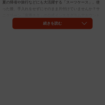
夏の帰省や旅行などにも大活躍する「スーツケース」。使
った後、手入れをせずにそのまま片付けていませんか？サ
ニクリーン「家事ネタ」の公式インスタグラムアカウント
（@sanikleen_official）によると、「簡単なひと手間」でス
続きを読む
ーツケースが長持ちするといいます。
食器用洗剤を使って拭き上げを！