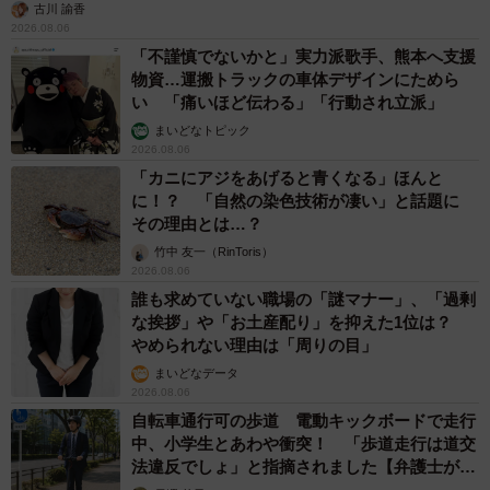
古川 諭香
2026.08.06
「不謹慎でないかと」実力派歌手、熊本へ支援
物資…運搬トラックの車体デザインにためら
い 「痛いほど伝わる」「行動され立派」
まいどなトピック
2026.08.06
「カニにアジをあげると青くなる」ほんと
に！？ 「自然の染色技術が凄い」と話題に
その理由とは…？
竹中 友一（RinToris）
2026.08.06
誰も求めていない職場の「謎マナー」、「過剰
な挨拶」や「お土産配り」を抑えた1位は？
やめられない理由は「周りの目」
まいどなデータ
2026.08.06
自転車通行可の歩道 電動キックボードで走行
中、小学生とあわや衝突！ 「歩道走行は道交
法違反でしょ」と指摘されました【弁護士が解
説】