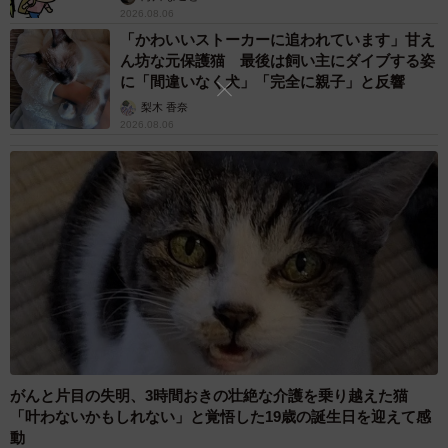
2026.08.06
「かわいいストーカーに追われています」甘え
ん坊な元保護猫 最後は飼い主にダイブする姿
に「間違いなく犬」「完全に親子」と反響
梨木 香奈
2026.08.06
がんと片目の失明、3時間おきの壮絶な介護を乗り越えた猫
「叶わないかもしれない」と覚悟した19歳の誕生日を迎えて感
動