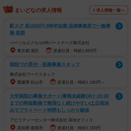
まいどなの求人情報
「食器用洗剤」を薄めた水で拭き、完全に乾燥させるのが
求人情報一覧へ
ベストなんだそう。内側はアルコールスプレーを使って拭
駅スグ 高1850円 9時半始業 法律事務所で一般事
きあげましょう。また、型崩れを防止するため、「立てて
務 長期
保管」がおすすめ。
パーソルエクセルHRパートナーズ株式会社
東京都 港区
派遣社員：時給1,850円
病院での受付・医療事務スタッフ
株式会社ワークスタッフ
愛媛県 松山市
派遣社員：時給1,180円～
大学病院の事務サポート/事務未経験OK!~16:00
までの時短勤務で無理なく続けやすい/土日祝休
みでプライベート時間もしっかり確保
2/2
アビリティーセンター株式会社 高知オフィス
高知県 南国市
派遣社員：時給1,150円
「食器用洗剤」を薄めた水で拭こう※画像はイメージです