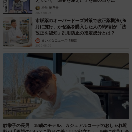
えていく 限界を迎えた子を目の当りに
松波 穂乃圭
2026.08.05
市販薬のオーバードーズ対策で改正薬機法が5
月に施行、かぜ薬を購入した人の約6割が「法
改正を認知」乱用防止の指定成分とは？
まいどなニュース情報部
2026.08.05
紗栄子の長男 18歳のモデル、カジュアルコーデのおしゃれ近
影が「両親のいいとこ取りの美しいお顔立ち」 9歳に渡英し全