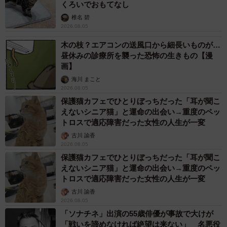
くろいでおもてなし
椎名 碧
2026.08.05
木の枝？エアコンの送風口から細長いものが…
昼休みの診療所を襲った恐怖の生きもの【漫
画】
海川 まこと
2026.08.05
保護猫カフェでひとりぼっちだった「耳が聞こ
えないシニア猫」と運命の出会い→重度のペッ
トロスで適応障害だった女性の人生が一変
古川 諭香
2026.08.05
保護猫カフェでひとりぼっちだった「耳が聞こ
えないシニア猫」と運命の出会い→重度のペッ
トロスで適応障害だった女性の人生が一変
古川 諭香
2026.08.05
「ソナチネ」出演の55歳俳優が事故で大けが
「戦いを諦めなければ絶望は来ない」 名悪役