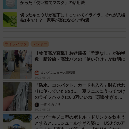
かった「使い捨てマスク」の活用法
切ったキュウリが包丁にくっついてイライラ…それが爪楊
枝1本で！？ 家事が楽になるワザ4選
ライフハック
レジャー
【物価高が直撃】お盆帰省「予定なし」が約半
数 新幹線・高速バスの「使い分け」が鮮明に
まいどなニュース情報部
2026.08.06
「防水、コンパクト、カードも入る」財布代わ
りに使っていたのは… 夏フェスにうってつけ
のライフハックに6.3万いいね「頭良すぎま
す」
中将 タカノリ
2026.08.02
スーパーキノコ型のボトル→ドリンクを飲もう
とすると……シュールすぎる姿に USJでのア