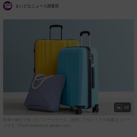
まいどなニュース調査部
1/2
帰省や旅行で使った「スーツケース」放置してない！？※画像はイメー
ジです（Pixel-Shot/stock.adobe.com）