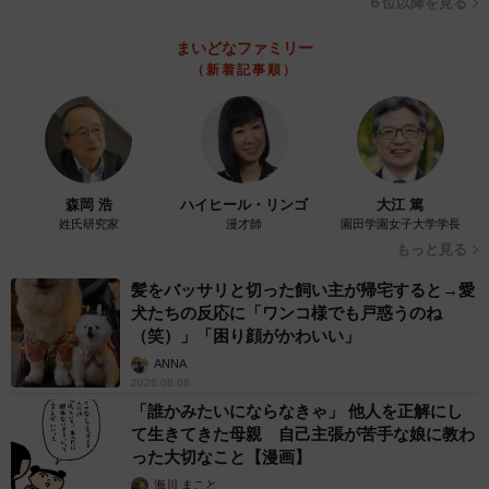
６位以降を見る
まいどなファミリー
（新着記事順）
森岡 浩
ハイヒール・リンゴ
大江 篤
姓氏研究家
漫才師
園田学園女子大学学長
もっと見る
髪をバッサリと切った飼い主が帰宅すると→愛
犬たちの反応に「ワンコ様でも戸惑うのね
（笑）」「困り顔がかわいい」
ANNA
2026.08.06
「誰かみたいにならなきゃ」 他人を正解にし
て生きてきた母親 自己主張が苦手な娘に教わ
った大切なこと【漫画】
海川 まこと