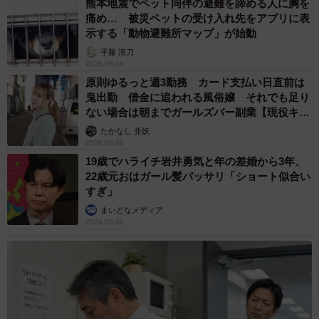
熊本地震でペット同伴の避難を諦める人に胸を
痛め… 被災ペットの受け入れ先をアプリに表
示する「動物避難所マップ」が始動
平藤 清刀
2026.08.08
原則ゆるっと週3勤務 カード支払い日直前は
鬼出勤 借金に追われる風俗嬢 それでも足り
ない場合は朝までガールズバー副業【現役キャ
ストに取材】
たかなし 亜妖
2026.08.08
19歳でハライチ岩井勇気と年の差婚から3年、
22歳元おはガール髪バッサリ「ショート似合い
すぎ」
まいどなメディア
2026.08.08