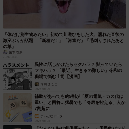
「体だけ別生物みたい」初めて川遊びをした犬、濡れた直後の
激変ぶりが話題 「新種だ！」「河童だ」「毛刈りされたあと
の羊」
梨木 香奈
2026.08.09
異性に話しかけたらセクハラ？ 黙っていたら
フキハラ？ 「最近、生きるの難しい」令和の
職場で悩む上司【漫画】
海川 まこと
2026.08.09
補助があっても約9割が「夏の電気・ガス代は
重い」と回答…猛暑でも「冷房を控える」人が
7割超に
まいどなデータ
2026.08.08
「だんだん時代劇俳優みたく…」国民的バンド