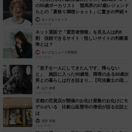
の55歳ボーカリスト 競馬界の57歳レジェンド
らとの「夏祭り満喫ショット」に驚きの声続々
まいどなトピック
2026.08.08
ネット通販で「運営者情報」を見る人は約8
割 信頼できるサイト・怪しいサイトの判断基
準とは？
まいどなニュース情報部
2026.08.08
「息子を一人にしてきたんです、帰らない
と」 施設に入った90歳母、障害のある60歳次
男との暮らしは行き詰まり…【司法書士の現場
から】
山下 静香
2026.08.08
京都の百貨店が開催のお化け屋敷のお化けにモ
デルがいる 比叡山延暦寺の僧侶が語る伝説と
は
浅井 佳穂
2026.08.08