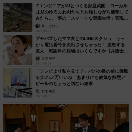
ITエンジニアがAIとつくる家庭菜園 ローカル
LLMのゆるふわAIたちとお話しながら開墾して
みたら… 夢の「スマートな菜園生活」実現な
るか
井二 かける
2026.08.08
プチバズしたママ友とのLINEスクショ うっ
かり電話番号を流出させちゃった！ 激怒する
友人 慰謝料の相場はいくらですか【弁護士が
解説】
長澤 芳子
2026.08.08
「テレビより私を見て？」パパの目の前に陣取
る犬に1.4万いいね あまりにも健気な熱烈ア
ピールのちょっと切ない結末
梨木 香奈
2026.08.08