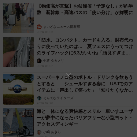
【物価高が直撃】お盆帰省「予定なし」が約半
数 新幹線・高速バスの「使い分け」が鮮明に
まいどなニュース情報部
2026.08.06
「防水、コンパクト、カードも入る」財布代わ
りに使っていたのは… 夏フェスにうってつけ
のライフハックに6.3万いいね「頭良すぎま
す」
中将 タカノリ
2026.08.02
スーパーキノコ型のボトル→ドリンクを飲もう
とすると……シュールすぎる姿に USJでのア
イテムに「声出して笑った」「知りたくなかっ
た真実」
そんでなライターズ
2026.07.28
海と一体になる爽快感とスリル 車いすユーザ
ーが夢中になったバリアフリーな小型ヨット・
アクセスディンギー
小嶋 あきら