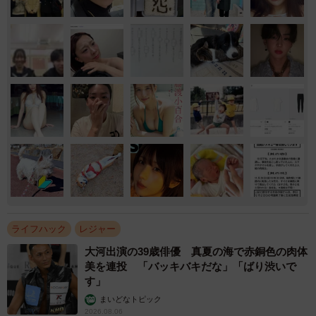
ライフハック
レジャー
大河出演の39歳俳優 真夏の海で赤銅色の肉体
美を連投 「バッキバキだな」「ばり渋いで
す」
まいどなトピック
2026.08.06