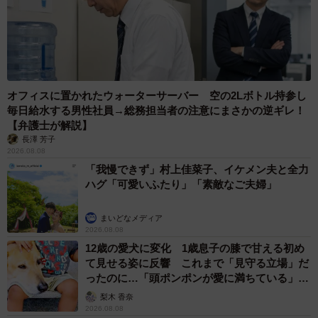
オフィスに置かれたウォーターサーバー 空の2Lボトル持参し
毎日給水する男性社員→総務担当者の注意にまさかの逆ギレ！
【弁護士が解説】
長澤 芳子
2026.08.08
「我慢できず」村上佳菜子、イケメン夫と全力
ハグ「可愛いふたり」「素敵なご夫婦」
まいどなメディア
2026.08.08
12歳の愛犬に変化 1歳息子の膝で甘える初め
て見せる姿に反響 これまで「見守る立場」だ
ったのに…「頭ポンポンが愛に満ちている」
「尊…」
梨木 香奈
2026.08.08