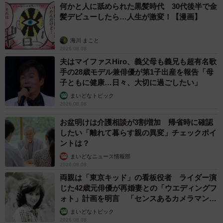
何かと人に舐められた黒髪時代 30代後半で金
髪デビューしたら…人生が激変！【漫画】
海川 まこと
2026.08.08
夫はマイファスHiro、義父母も義兄も超有名歌
手の28歳モデル兼俳優が第1子出産を報告「母
子ともに健康…日々、大切に過ごしたい」
まいどなトピック
2026.08.08
お盆明けは介護相談が3割増加 帰省時に確認
したい「離れて暮らす親の異変」チェックポイ
ントは？
まいどなニュース情報部
2026.08.08
両親は「東京キッド」の看板役者 ライダー演
じた42歳元俳優が再婚妻との「ウエディングフ
ォト」計画を明言 「センスあるカメラマン求
む」
まいどなトピック
2026.08.08