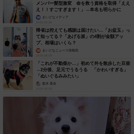
メンバー髪型激変 命を救う資格を取得「ええ
え！！すごすぎます！」→本名も明らかに
まいどなメディア
2026.08.09
帰省は控えても感謝は届けたい…「お盆玉」っ
て知ってる？「あげる派」の4割が金額アッ
プ、相場はいくら？
まいどなニュース情報部
2026.08.09
「これが不動柴か…」初めて外を散歩した豆柴
→2分後、足元でうるうる 「かわいすぎる」
「ぬいぐるみみたい」
梨木 香奈
2026.08.09