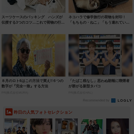
スーツケースのパッキング ハンズが
ネコハラで修学旅行の荷物を封印！
伝授する3つのコツ…これで荷物の行方
「もちもの・ねこ」「もう連れていく
不明も解消...
しか…」「準備...
８月のロト6はこの方法で買え!!６つの
「たばこ税なし」思わぬ朗報に喫煙者
数字が『完全一致』する方法
が群がる新型タバコ
PR(株式会社MURA)
PR(株式会社HAL)
Recommended by
昨日の人気フォトセレクション