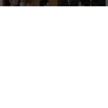
太っ腹！京都の老舗中華料理店がフルコース料理50人前を無料
提供 「一市民としてお礼を」つながる善意の輪
京都新聞社
2026.08.08
ボロボロで不細工なおじいちゃん猫に一目惚
れ エイズだし手がかかるけど…おうちで暮ら
すと「おじ猫」だって可愛くなったよ！
鶴野 浩己
2026.08.08
「夏休みはたくさん働いてほしい」と職場から
頼まれた高2息子 バイトで稼ぎすぎると扶養
を外れて税金や保険料が上がる？【FPが解
説】
もくもくライターズ