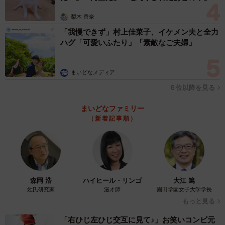
梨木 香奈
「我慢できず」村上佳菜子、イケメン夫と全力
ハグ「可愛いふたり」「素敵なご夫婦」
まいどなメディア
６位以降を見る
まいどなファミリー
（新着記事順）
森岡 浩
ハイヒール・リンゴ
大江 篤
姓氏研究家
漫才師
園田学園女子大学学長
もっと見る
「右ひじ左ひじ交互に見て♪」お笑いコンビ元