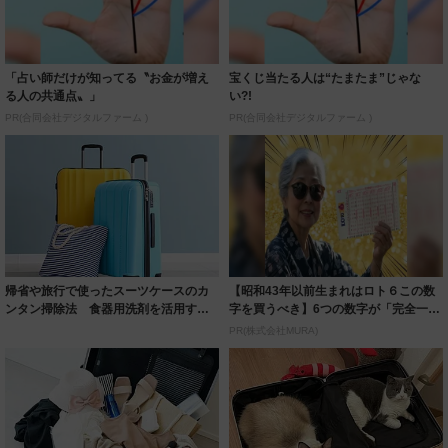
「占い師だけが知ってる〝お金が増え
宝くじ当たる人は“たまたま”じゃな
る人の共通点〟」
い?!
PR(合同会社デジタルファーム )
PR(合同会社デジタルファーム )
帰省や旅行で使ったスーツケースのカ
【昭和43年以前生まれはロト６この数
ンタン掃除法 食器用洗剤を活用すれ
字を買うべき】6つの数字が「完全一
ば、お手入れ...
致」する方...
PR(株式会社MURA)