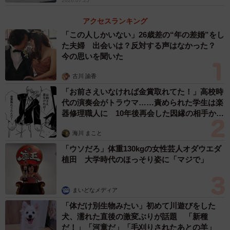
2026.07.25
アクセスランキング
「この人しかいない」26歳差の“年の差婚”をし
た夫婦 出会いは？反対する声はなかった？
今の思いを聞いた
古川 諭香
「お前さえいなければ金賞取れてた！」高校時
代の演奏会がトラウマ……責められた学生は楽
器修理職人に 10年後再会した因縁の相手から
思わぬ申し出【漫画】
海川 まこと
「ウソだろ」体重130kgの女性芸人オダウエダ
植田 大学時代のほっそり姿に「マジで」
まいどなメディア
「体だけ別生物みたい」初めて川遊びをした
犬、濡れた直後の激変ぶりが話題 「新種
だ！」「河童だ」「毛刈りされたあとの羊」