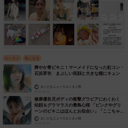
エンタメ
気になる
爽やか青ビキニ！マーメイドになった虹コン・
石浜芽衣 まぶしい笑顔と大きな瞳にキュン
まいどなニュースエンタメ部
2026.08.10
健康優良児ボディの衝撃グラビアにわくわく
幼顔＆グラマラスの豊島心桜 「ピンクやグリ
ーンのビキニはほんとお似合い」「ここちゃん
天使 また可愛くなった」
まいどなニュースエンタメ部
2026.08.10