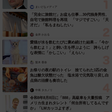
まいどなメディア
「完全に旅館だ」お盆も仕事…30代独身男性、
自宅で旅館料理を再現 「マジですごい」「天
才だ」「私もまねしたい」
金井 かおる
愛猫が水を飲むたびに褒め続けた結果→「今か
ら飲むよ！」と飼い主を呼ぶように 誇らしげ
な表情に「かしこい」「えらい」
梨木 香奈
お祭りの夜の駅のトイレ 捨てられた1匹の金
魚は酸欠状態だった 塩水浴で元気取り戻し白
点病の治療も奏功した
中将 タカノリ
令和8年8月8日に「888」高級車を大量投稿 ア
メリカ生まれタレント「何台所有してるんです
か」「LMカッコよすぎ」