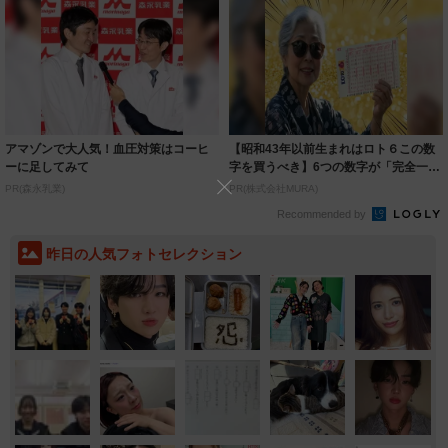
アマゾンで大人気！血圧対策はコーヒ
【昭和43年以前生まれはロト６この数
ーに足してみて
字を買うべき】6つの数字が「完全一
致」する方...
PR(森永乳業)
PR(株式会社MURA)
Recommended by
昨日の人気フォトセレクション