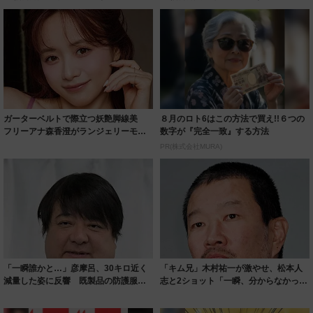
ガーターベルトで際立つ妖艶脚線美
８月のロト6はこの方法で買え!!６つの
フリーアナ森香澄がランジェリーモデ
数字が『完全一致』する方法
ルに ｢PE...
PR(株式会社MURA)
「一瞬誰かと…」彦摩呂、30キロ近く
「キム兄」木村祐一が激やせ、松本人
減量した姿に反響 既製品の防護服が
志と2ショット「一瞬、分からなかった
着られると...
わ」「テキ...