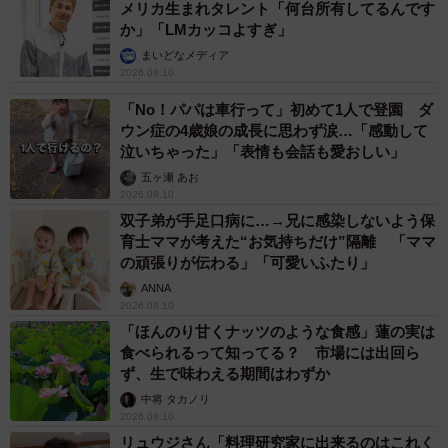
メリカ生まれタレント「何台所有してるんです
か」「LMカッコよすぎ」
まいどなメディア
2026.08.10
「No！パパは車行って」初めて1人で登園 ダ
ウン症の4歳娘の成長に思わず涙…「感動して
泣いちゃった」「表情も会話も愛おしい」
五ヶ瀬 あお
2026.08.10
双子弟が手足口病に…→兄に感染しないよう保
育士ママが考えた“お気持ちだけ”隔離 「ママ
の頑張りが伝わる」「可愛いふたり」
ANNA
2026.08.10
「ほんのり甘くナッツのような食感」蓮の実は
食べられるって知ってる？ 市場には出回ら
ず、生で味わえる期間はわずか
中将 タカノリ
2026.08.10
リュウジさん「料理研究家に出来るのはこれく