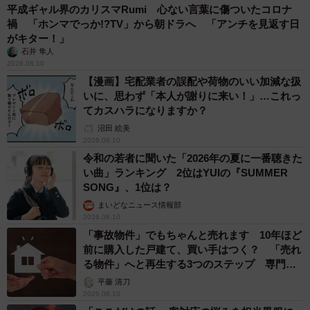
平成ギャル界のカリスマRumi 心ない言葉に傷ついたコロナ
禍 「ホンマでっか!?TV」から朝ドラへ 「アンチを見返す日
がキター！」
石井 隼人
2026.08.10
【漫画】宅配業者の誤配や荷物のいい加減な扱
いに、思わず「本人が謝りに来い！」…これっ
てカスハラになりますか？
沼田 絵美
2026.08.10
令和の若者に聞いた「2026年の夏に一番聴きた
い曲」ランキング 2位はYUIの『SUMMER
SONG』、1位は？
まいどなニュース情報部
2026.08.10
「事故物件」でもちゃんと売れます 10年ほど
前に購入した戸建て、買い手はつく？ 「売れ
る物件」へと再生する3つのステップ 専門家
が解説
平藤 清刀
2026.08.10