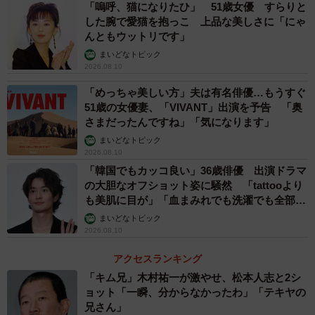
「嗚呼、猫になりたひ」 51歳女優 すらりと
した腕で愛猫を抱っこ 上品な美しさに「にゃ
んともウットリです」
まいどなトピック
2026.08.10
「めっちゃ美しい方」夫は有名俳優…もうすぐ
51歳の女優妻、「VIVANT」出演を予告 「奥
さまだったんですね」「気になります」
まいどなトピック
2026.08.10
「韓国でもカッコ良い」36歳俳優 出演ドラマ
の大胆なオフショット姿に騒然 「tattooより
も美肌に目が」「血まみれでも洗濯でも全部か
っこいい」
まいどなトピック
2026.08.10
アクセスランキング
「キム兄」木村祐一が激やせ、松本人志と2シ
ョット「一瞬、分からなかったわ」「テキヤの
兄さん」