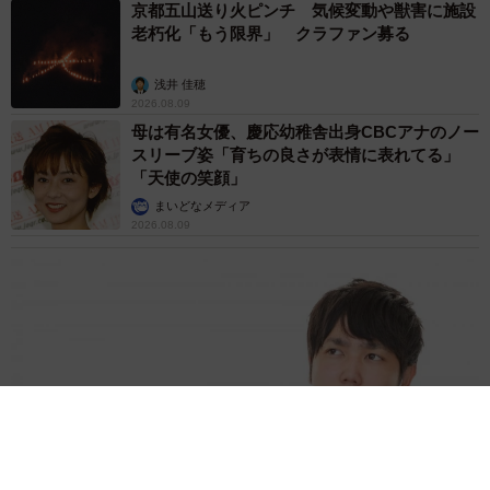
京都五山送り火ピンチ 気候変動や獣害に施設
老朽化「もう限界」 クラファン募る
浅井 佳穂
2026.08.09
母は有名女優、慶応幼稚舎出身CBCアナのノー
スリーブ姿「育ちの良さが表情に表れてる」
「天使の笑顔」
まいどなメディア
2026.08.09