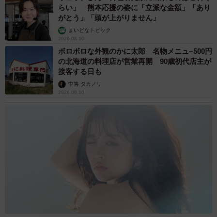
らい」 熊本応援の姿に「立派な金額」「あり
がとう」「頭が上がりません」
まいどなトピック
2026.08.10
ボロボロな外観のかに太郎 名物メニュ−500円
の北海道の料理店が営業再開 90歳初代店主が
接客する日も
中将 タカノリ
2026.08.10