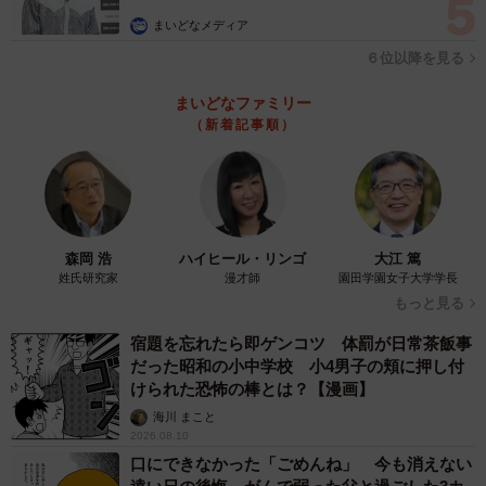
まいどなメディア
６位以降を見る
まいどなファミリー
（新着記事順）
森岡 浩
ハイヒール・リンゴ
大江 篤
姓氏研究家
漫才師
園田学園女子大学学長
もっと見る
宿題を忘れたら即ゲンコツ 体罰が日常茶飯事
だった昭和の小中学校 小4男子の頬に押し付
けられた恐怖の棒とは？【漫画】
海川 まこと
2026.08.10
口にできなかった「ごめんね」 今も消えない