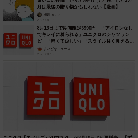
遠い日の後悔 がんで弱った父と過ごした3カ
月は最後の贈り物かもしれない【漫画】
海川 まこと
2026.08.10
8月13日まで期間限定3990円 「アイロンなし
でキレイに着られる」ユニクロのシャツワン
ピ 「軽くて涼しい」「スタイル良く見える」
の声
まいどなニュース
2026.08.10
ユニクロ「エアリズム3Dマスク」が8月10日より再販売 「ず