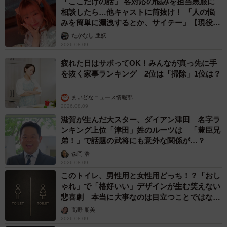
「ここだけの話」 客対応の悩みを担当黒服に
相談したら…他キャストに筒抜け！ 「人の悩
みを簡単に漏洩するとか、サイテー」【現役キ
ャストに取材】
たかなし 亜妖
2026.08.09
疲れた日はサボってOK！みんなが真っ先に手
を抜く家事ランキング 2位は「掃除」1位は？
まいどなニュース情報部
2026.08.09
滋賀が生んだ大スター、ダイアン津田 名字ラ
ンキング上位「津田」姓のルーツは 「豊臣兄
弟！」で話題の武将にも意外な関係が…？
森岡 浩
2026.08.09
このトイレ、男性用と女性用どっち！？「おし
ゃれ」で「格好いい」デザインが生む笑えない
悲喜劇 本当に大事なのは目立つことではな
く…
高野 朋美
2026.08.09