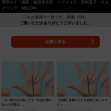
豊田ルナ（撮影：細居幸次郎 ヘアメイク：田村直子 スタ
イリング：MELON）
これが最後の一枚です。画像（4/4）
ご覧いただきありがとうございました。
記事に戻る
「占い師だけが知ってる〝お金が増え
【当選】金運が上がる直前に起こるサ
る人の共通点〟」
イン
PR(合同会社デジタルファーム )
PR(合同会社デジタルファーム )