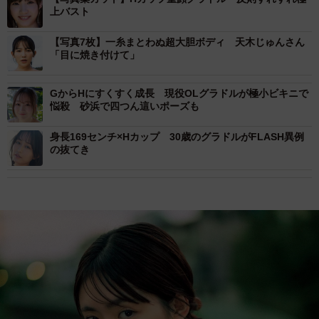
上バスト
【写真7枚】一糸まとわぬ超大胆ボディ 天木じゅんさん
「目に焼き付けて」
GからHにすくすく成長 現役OLグラドルが極小ビキニで
悩殺 砂浜で四つん這いポーズも
身長169センチ×Hカップ 30歳のグラドルがFLASH異例
の抜てき