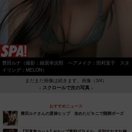
豊田ルナ（撮影：細居幸次郎 ヘアメイク：田村直子 スタ
イリング：MELON）
まだまだ画像は続きます。画像（3/4）
↓ スクロールで次の写真 ↓
おすすめニュース
豊田ルナさんの貫禄ヒップ 攻めたビキニで開脚ポーズ
【写真集カット】Hカップ童顔グラドル 反則すれすれ極