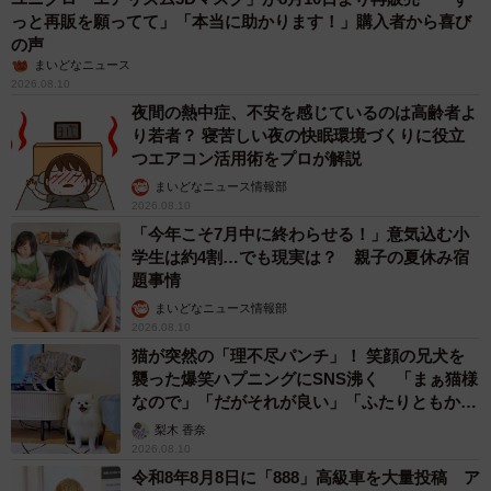
っと再販を願ってて」「本当に助かります！」購入者から喜び
の声
まいどなニュース
2026.08.10
夜間の熱中症、不安を感じているのは高齢者よ
り若者？ 寝苦しい夜の快眠環境づくりに役立
つエアコン活用術をプロが解説
まいどなニュース情報部
2026.08.10
「今年こそ7月中に終わらせる！」意気込む小
学生は約4割…でも現実は？ 親子の夏休み宿
題事情
まいどなニュース情報部
2026.08.10
猫が突然の「理不尽パンチ」！ 笑顔の兄犬を
襲った爆笑ハプニングにSNS沸く 「まぁ猫様
なので」「だがそれが良い」「ふたりともかわ
いいね」
梨木 香奈
2026.08.10
令和8年8月8日に「888」高級車を大量投稿 ア