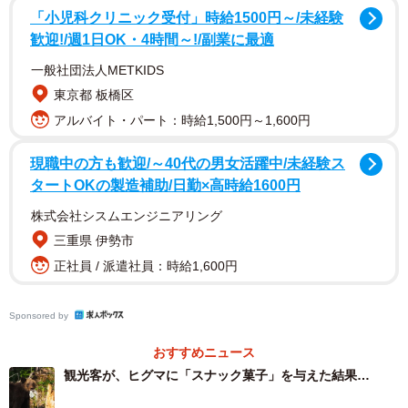
「小児科クリニック受付」時給1500円～/未経験
歓迎!/週1日OK・4時間～!/副業に最適
さっとさんは現役の猟師。羅臼で駆除されたヒグマの解体
一般社団法人METKIDS
場の後片付けにも加わったという。
東京都 板橋区
「熊目撃のニュースってほとんど盛られててデカくなって
アルバイト・パート：時給1,500円～1,600円
る。よく『2メートルの熊が目撃され～』とか言われるが、
現職中の方も歓迎/～40代の男女活躍中/未経験ス
生き物はデカく見えるのが普通。子牛を襲った熊はニュー
タートOKの製造補助/日勤×高時給1600円
スで足幅17センチとか言われてたが、実際は10センチなか
株式会社シスムエンジニアリング
った。嘘もあるし、素人に熊の足幅の測り方は分からな
三重県 伊勢市
い」
正社員 / 派遣社員：時給1,600円
＜さっとさんのXの投稿より＞
Sponsored by
おすすめニュース
観光客が、ヒグマに「スナック菓子」を与えた結果…