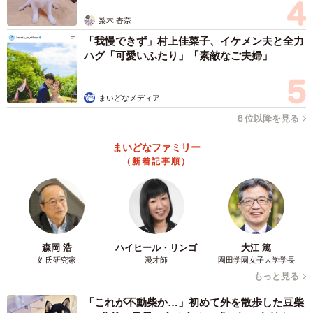
ヒグマは時速50〜60キロほどで走ることも可能だという。「時速40～60
梨木 香奈
キロの力士のぶちかましは、全身を強く打って亡くなるレベルでは…」
「我慢できず」村上佳菜子、イケメン夫と全力
との声も
ハグ「可愛いふたり」「素敵なご夫婦」
駆除は「最後の手段」
まいどなメディア
福島町で駆除されたオスのヒグマは、体長208センチ、体重
６位以降を見る
218キロ。
まいどなファミリー
羅臼で駆除されたメスのヒグマは、体長120センチ、体重
（新着記事順）
94キロ。
対する「力士」のサイズは、幕内力士の平均で、身長185セ
ンチ、体重157キロ。
森岡 浩
ハイヒール・リンゴ
大江 篤
姓氏研究家
漫才師
園田学園女子大学学長
クマは雌雄でかなりサイズが異なるが、駆除が報道された
もっと見る
雌雄のヒグマの中間値を考えると、さっとさんの投稿通
「これが不動柴か…」初めて外を散歩した豆柴
り、力士の平均サイズに近いイメージだ。