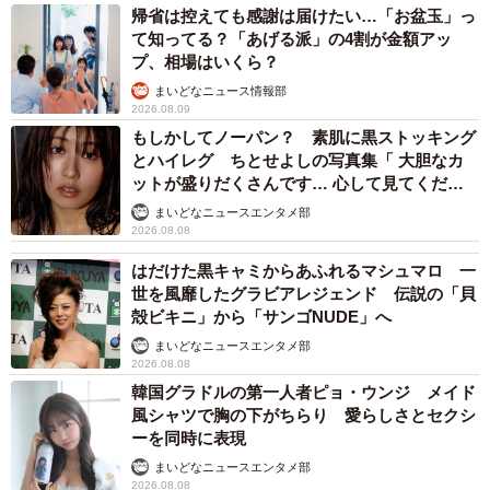
620万以上表示され、5万以上のいいねがついたさっとさん
帰省は控えても感謝は届けたい…「お盆玉」っ
て知ってる？「あげる派」の4割が金額アッ
の投稿に対して、多くの驚きの声が寄せられた。
プ、相場はいくら？
まいどなニュース情報部
「まず一般人は力士には勝てないところから」
2026.08.09
もしかしてノーパン？ 素肌に黒ストッキング
「時速50キロ位でしか走らないしね」
とハイレグ ちとせよしの写真集「 大胆なカ
ットが盛りだくさんです… 心して見てくださ
い」
「時速40～60キロの力士のぶちかましは、全身を強く打っ
まいどなニュースエンタメ部
2026.08.08
て亡くなるレベルじゃないでしょうか」
はだけた黒キャミからあふれるマシュマロ 一
世を風靡したグラビアレジェンド 伝説の「貝
「あと、複数人で行動中のレンジャーに不意打ち先制攻撃
殻ビキニ」から「サンゴNUDE」へ
ができる隠密行動力がある程度ですね」
まいどなニュースエンタメ部
2026.08.08
「そう考えると、力士が許されてるのは、爪と牙がなくて
韓国グラドルの第一人者ピョ・ウンジ メイド
風シャツで胸の下がちらり 愛らしさとセクシ
言葉や法律が通じるからなんだな…」
ーを同時に表現
まいどなニュースエンタメ部
2026.08.08