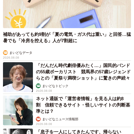
補助があっても約9割が「夏の電気・ガス代は重い」と回答…猛
暑でも「冷房を控える」人が7割超に
まいどなデータ
2026.08.08
「だんだん時代劇俳優みたく…」国民的バンド
の55歳ボーカリスト 競馬界の57歳レジェンド
らとの「夏祭り満喫ショット」に驚きの声続々
まいどなトピック
2026.08.08
ネット通販で「運営者情報」を見る人は約8
割 信頼できるサイト・怪しいサイトの判断基
準とは？
まいどなニュース情報部
2026.08.08
「息子を一人にしてきたんです、帰らない