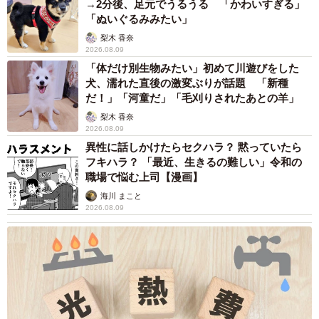
→2分後、足元でうるうる 「かわいすぎる」
「ぬいぐるみみたい」
「人との遭遇率が高く、駆除されやすい個体はそのくらい
梨木 香奈
2026.08.09
のサイズになります。近年、駆除への理解が深まり、駆除
「体だけ別生物みたい」初めて川遊びをした
推進を後押ししてくれています。その反面、ヒグマの保護
犬、濡れた直後の激変ぶりが話題 「新種
や共存の可能性を訴える人たちを攻撃する人たちもいま
だ！」「河童だ」「毛刈りされたあとの羊」
す。北海道ではヒグマに対するいろいろな保護活動が行わ
梨木 香奈
2026.08.09
れています。現場も駆除は最後の手段だと考えています」
異性に話しかけたらセクハラ？ 黙っていたら
（さっとさん）
フキハラ？ 「最近、生きるの難しい」令和の
職場で悩む上司【漫画】
北海道では、学識経験者からなる「北海道ヒグマ保護管理
海川 まこと
2026.08.09
検討会」を設置し、ヒグマの保護管理を行なっている。
また、駆除については、人とヒグマの共存に向けた取り組
み「北海道ヒグマ管理計画」に基づき、段階的に判断が行
われているそうだ。