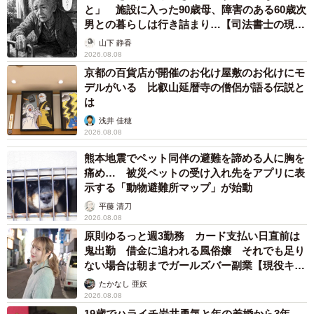
と」 施設に入った90歳母、障害のある60歳次
男との暮らしは行き詰まり…【司法書士の現場
から】
山下 静香
2026.08.08
京都の百貨店が開催のお化け屋敷のお化けにモ
デルがいる 比叡山延暦寺の僧侶が語る伝説と
は
浅井 佳穂
2026.08.08
熊本地震でペット同伴の避難を諦める人に胸を
痛め… 被災ペットの受け入れ先をアプリに表
示する「動物避難所マップ」が始動
平藤 清刀
2026.08.08
原則ゆるっと週3勤務 カード支払い日直前は
鬼出勤 借金に追われる風俗嬢 それでも足り
ない場合は朝までガールズバー副業【現役キャ
ストに取材】
たかなし 亜妖
2026.08.08
19歳でハライチ岩井勇気と年の差婚から3年、