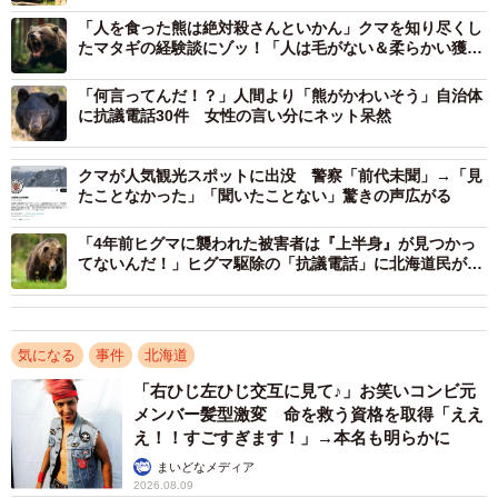
「人を食った熊は絶対殺さんといかん」クマを知り尽くし
たマタギの経験談にゾッ！「人は毛がない＆柔らかい獲
物。間違いなく次も人を狙う」
「何言ってんだ！？」人間より「熊がかわいそう」自治体
に抗議電話30件 女性の言い分にネット呆然
クマが人気観光スポットに出没 警察「前代未聞」→「見
たことなかった」「聞いたことない」驚きの声広がる
「4年前ヒグマに襲われた被害者は『上半身』が見つかっ
てないんだ！」ヒグマ駆除の「抗議電話」に北海道民が激
怒
1/3
気になる
事件
北海道
「右ひじ左ひじ交互に見て♪」お笑いコンビ元
「ヒグマ、よく見るサイズならせいぜい力士に爪と牙が付いて言葉や法
メンバー髪型激変 命を救う資格を取得「ええ
律が一切通じない程度のヌイグルミ」という猟師さんの投稿が話題に
え！！すごすぎます！」→本名も明らかに
そもそも「力士」に勝てない
まいどなメディア
2026.08.09