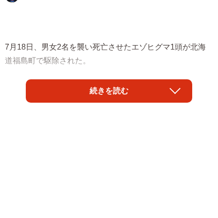
7月18日、男女2名を襲い死亡させたエゾヒグマ1頭が北海
道福島町で駆除された。
7月27日には、北海道知床半島の羅臼町の住宅街を通る国道
続きを読む
で生きたエゾシカを襲撃したヒグマが駆除されている。
相次ぐ駆除の報道を受け、北海道庁や地元役場には、「ク
マを殺すな」といった苦情の電話が殺到。業務に大きな支
障が出ており、浅尾環境相も、過度な苦情を自粛するよう
呼びかけた。