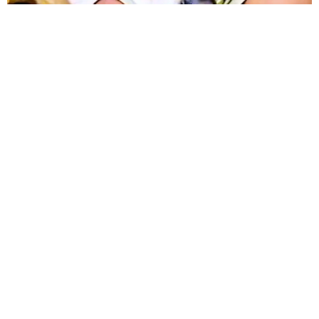
12歳の愛犬に変化 1歳息子の膝で甘える初めて見せる姿に反
響 これまで「見守る立場」だったのに…「頭ポンポンが愛に
満ちている」「尊…」
梨木 香奈
2026.08.08
何かと人に舐められた黒髪時代 30代後半で金
髪デビューしたら…人生が激変！【漫画】
海川 まこと
2026.08.08
夫はマイファスHiro、義父母も義兄も超有名歌
手の28歳モデル兼俳優が第1子出産を報告「母
子ともに健康…日々、大切に過ごしたい」
まいどなトピック
2026.08.08