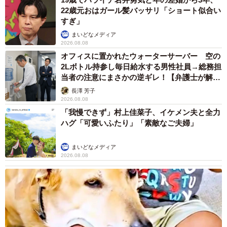
22歳元おはガール髪バッサリ「ショート似合い
すぎ」
まいどなメディア
2026.08.08
オフィスに置かれたウォーターサーバー 空の
2Lボトル持参し毎日給水する男性社員→総務担
当者の注意にまさかの逆ギレ！【弁護士が解
説】
長澤 芳子
2026.08.08
「我慢できず」村上佳菜子、イケメン夫と全力
ハグ「可愛いふたり」「素敵なご夫婦」
まいどなメディア
2026.08.08