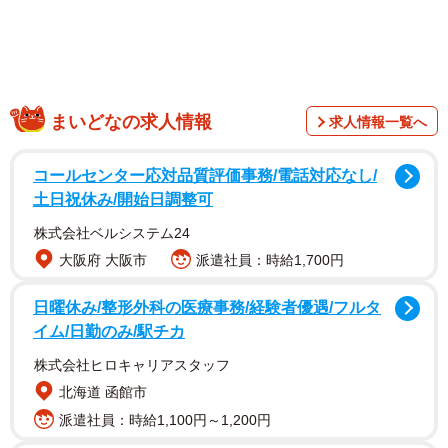
まいどなの求人情報
求人情報一覧へ
コールセンター応対品質評価事務/電話対応なし/
土日祝休み/開始日調整可
その一方で、「日本からクマを絶滅させるべき」といった
株式会社ベルシステム24
過激な声もあがっている。
大阪府 大阪市
派遣社員：時給1,700円
爪と牙がない「力士サイズのぬいぐるみ」
日曜休み/整形外科の医療事務/経験者優遇/フルタ
イム/日勤のみ/駅チカ
こういった「クマ」への過剰な反応に対して、「みんな熊
にビビり過ぎ。よく見るサイズなら、せいぜい力士に爪と
株式会社ヒロキャリアスタッフ
牙が付いて言葉や法律が一切通じない程度のヌイグルミだ
北海道 函館市
ぞ」とX（旧Twitter）に投稿した、さっと
派遣社員：時給1,100円～1,200円
（@sattosatto900）さん。