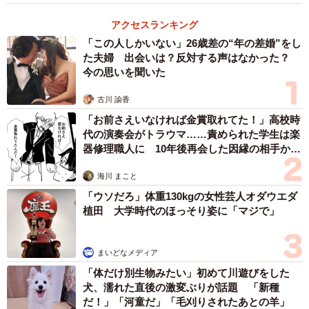
アクセスランキング
「この人しかいない」26歳差の“年の差婚”をし
た夫婦 出会いは？反対する声はなかった？
今の思いを聞いた
古川 諭香
「お前さえいなければ金賞取れてた！」高校時
代の演奏会がトラウマ……責められた学生は楽
器修理職人に 10年後再会した因縁の相手から
思わぬ申し出【漫画】
海川 まこと
「ウソだろ」体重130kgの女性芸人オダウエダ
植田 大学時代のほっそり姿に「マジで」
まいどなメディア
「体だけ別生物みたい」初めて川遊びをした
犬、濡れた直後の激変ぶりが話題 「新種
だ！」「河童だ」「毛刈りされたあとの羊」
2/3