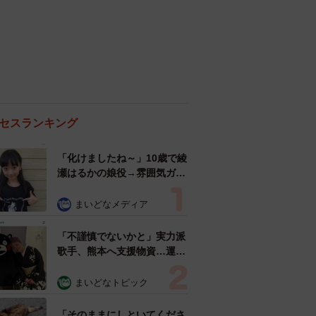
セスランキング
「化けましたね～」10歳で綾
瀬はるかの娘役→雰囲気ガラ
リの18歳に成長 「メイクで
雰囲気が」「宝塚に入れそ
まいどなメディア
う」
「不謹慎でないかと」実力派
歌手、熊本へ支援物資…運搬
トラックの車体デザインにた
めらい 「痛いほど伝わる」
まいどなトピック
「行動され立派」
「そのままにしといてくださ