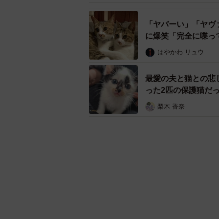
「ヤバーい」「ヤヴ
に爆笑「完全に喋っ
はやかわ リュウ
最愛の夫と猫との悲
った2匹の保護猫だ
に…
梨木 香奈