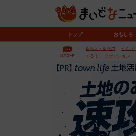
ニ
トップ
おもしろ
ュ
ー
保護犬・保護猫
かんさ
ス
一
くるま
ファッション
覧