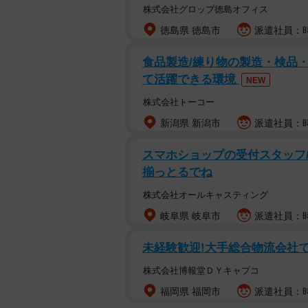
株式会社グロップ徳島オフィス
徳島県 徳島市
派遣社員：時給
食品製造/練り物の製造・検品・包
て活躍できる環境
NEW
株式会社トーコー
新潟県 新潟市
派遣社員：時
スマホショップの受付スタッフ/
揃っとるでね
株式会社オールキャスティング
岐阜県 岐阜市
派遣社員：時
未経験歓迎!大手総合物流会社で
株式会社博報堂ＤＹキャプコ
福岡県 福岡市
派遣社員：時