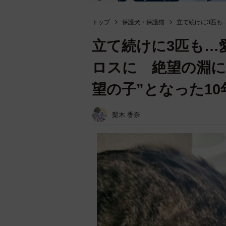
トップ
保護犬・保護猫
立て続けに3匹も
立て続けに3匹も…
ロスに 絶望の淵に
望の子”となった10
梨木 香奈