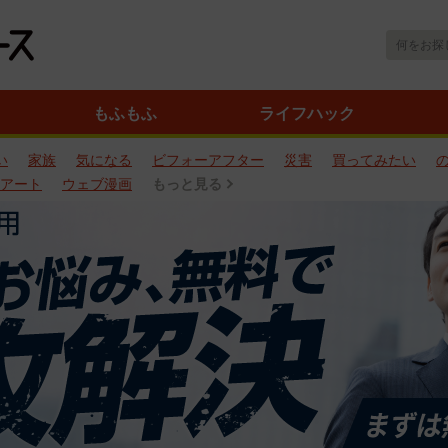
もふもふ
ライフハック
い
家族
気になる
ビフォーアフター
災害
買ってみたい
アート
ウェブ漫画
もっと見る