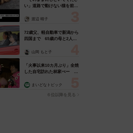
い」道路で動けない猫を前に
返された一言… 懸命に生き
ようとした4日間 「命の重
渡辺 晴子
さはみんな同じ」保護団体代
表の訴え
72歳父、軽自動車で新潟から
四国まで 65歳の母と2人で
3泊4日の旅 パーキングの休
憩まで分刻み… 「大学生で
山岡 もと子
も組まねえよ！」
「火事以来10カ月ぶり」全焼
した自宅訪れた林家ぺー 内
装も壁も取り払われスケルト
ン状態の部屋に呆然
まいどなトピック
６位以降を見る