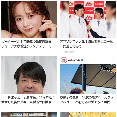
ガーターベルトで際立つ妖艶脚線美
アマゾンで大人気！血圧対策はコーヒ
フリーアナ森香澄がランジェリーモデ
ーに足してみて
ルに ｢PE...
PR(森永乳業)
「一瞬誰かと…」彦摩呂、30キロ近く
紗栄子の長男 18歳のモデル、カジュ
減量した姿に反響 既製品の防護服が
アルコーデのおしゃれ近影が「両親の
着られると...
いいとこ取...