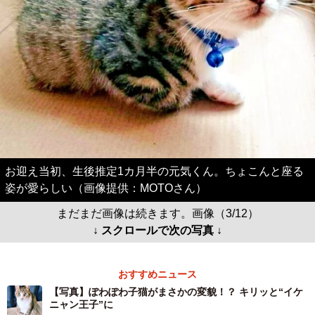
お迎え当初、生後推定1カ月半の元気くん。ちょこんと座る
姿が愛らしい（画像提供：MOTOさん）
まだまだ画像は続きます。画像（3/12）
↓ スクロールで次の写真 ↓
おすすめニュース
【写真】ぽわぽわ子猫がまさかの変貌！？ キリッと“イケ
ニャン王子”に