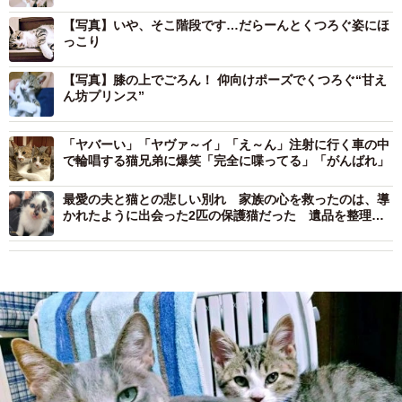
【写真】いや、そこ階段です…だらーんとくつろぐ姿にほ
っこり
【写真】膝の上でごろん！ 仰向けポーズでくつろぐ“甘え
ん坊プリンス”
「ヤバーい」「ヤヴァ～イ」「え～ん」注射に行く車の中
で輪唱する猫兄弟に爆笑「完全に喋ってる」「がんばれ」
最愛の夫と猫との悲しい別れ 家族の心を救ったのは、導
かれたように出会った2匹の保護猫だった 遺品を整理
し、新たな猫は迎えないはずだったのに…