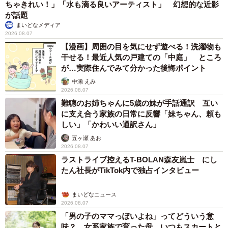
ちゃきれい！」「水も滴る良いアーティスト」 幻想的な近影
が話題
まいどなメディア
2026.08.07
【漫画】周囲の目を気にせず遊べる！洗濯物も
干せる！最近人気の戸建ての「中庭」 ところ
が…実際住んでみて分かった後悔ポイント
中瀬 えみ
2026.08.07
難聴のお姉ちゃんに5歳の妹が手話通訳 互い
に支え合う家族の日常に反響「妹ちゃん、頼も
しい」「かわいい通訳さん」
五ヶ瀬 あお
2026.08.07
ラストライブ控えるT-BOLAN森友嵐士 にし
たん社長がTikTok内で独占インタビュー
まいどなニュース
2026.08.07
「男の子のママっぽいよね」ってどういう意
味？ 女系家族で育った母 いつもスカートと