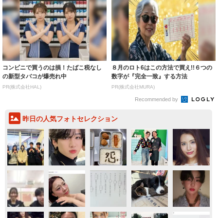
コンビニで買うのは損！たばこ税なし
８月のロト6はこの方法で買え!!６つの
の新型タバコが爆売れ中
数字が『完全一致』する方法
PR(株式会社HAL)
PR(株式会社MURA)
Recommended by
昨日の人気フォトセレクション