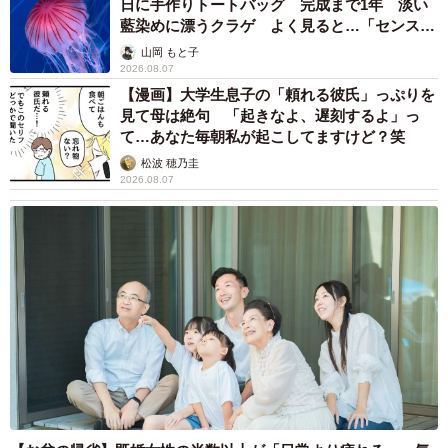
日に手作りトートバッグ 完成まで1年 淡い
藍染めに漂うクラゲ よく見ると…「センスす
ごい」
山岡 もと子
2026.08.07
【漫画】大学生息子の「頼れる彼氏」っぷりを
見て母は絶句 「起きなよ、遅刻するよ」っ
て…あなた毎朝私が起こしてますけど？笑
松波 穂乃圭
2026.08.07