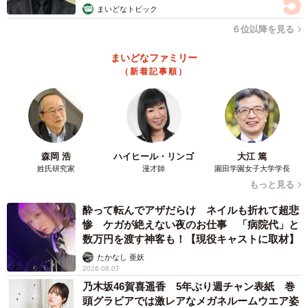
まいどなトピック
６位以降を見る
まいどなファミリー
（新着記事順）
森岡 浩
ハイヒール・リンゴ
大江 篤
姓氏研究家
漫才師
園田学園女子大学学長
もっと見る
酔って転んでアザだらけ ネイルも折れて超悲
惨 ケガが絶えない夜のお仕事 「病院代」と
数万円を渡す神客も！【現役キャストに取材】
たかなし 亜妖
2026.08.07
乃木坂46賀喜遥香 5年ぶり週チャン表紙 巻
頭グラビアでは激レアなメガネルームウエア姿