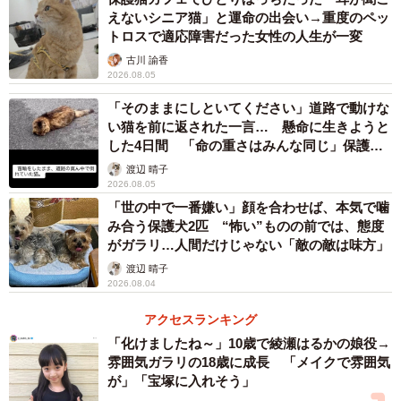
えないシニア猫」と運命の出会い→重度のペッ
トロスで適応障害だった女性の人生が一変
古川 諭香
2026.08.05
「そのままにしといてください」道路で動けな
い猫を前に返された一言… 懸命に生きようと
した4日間 「命の重さはみんな同じ」保護団
体代表の訴え
渡辺 晴子
2026.08.05
「世の中で一番嫌い」顔を合わせば、本気で噛
み合う保護犬2匹 “怖い”ものの前では、態度
がガラリ…人間だけじゃない「敵の敵は味方」
渡辺 晴子
2026.08.04
アクセスランキング
「化けましたね～」10歳で綾瀬はるかの娘役→
雰囲気ガラリの18歳に成長 「メイクで雰囲気
が」「宝塚に入れそう」