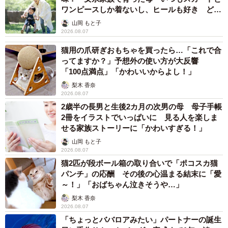
ワンピースしか着ないし、ヒールも好き どの
へんが…
山岡 もと子
2026.08.07
猫用の爪研ぎおもちゃを買ったら…「これで合
ってますか？」予想外の使い方が大反響
「100点満点」「かわいいからよし！」
梨木 香奈
2026.08.07
2歳半の長男と生後2カ月の次男の母 母子手帳
2冊をイラストでいっぱいに 見る人を楽しま
せる家族ストーリーに「かわいすぎる！」
山岡 もと子
2026.08.07
猫2匹が段ボール箱の取り合いで「ポコスカ猫
パンチ」の応酬 その後の心温まる結末に「愛
～！」「おばちゃん泣きそうや…」
梨木 香奈
2026.08.07
「ちょっとババロアみたい」パートナーの誕生