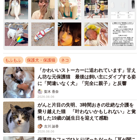
もふもふ
保護犬・保護猫
ネコ
「かわいいストーカーに追われています」甘え
ん坊な元保護猫 最後は飼い主にダイブする姿
に「間違いなく犬」「完全に親子」と反響
梨木 香奈
2026.08.06
がんと片目の失明、3時間おきの壮絶な介護を
乗り越えた猫 「叶わないかもしれない」と覚
悟した19歳の誕生日を迎えて感動
古川 諭香
2026.08.06
保護猫カフェでひとりぼっちだった「耳が聞こ