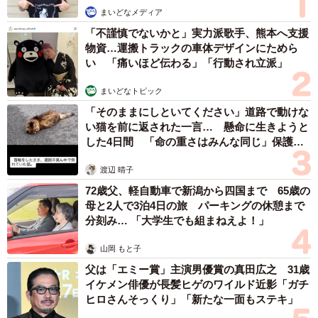
まいどなメディア
「不謹慎でないかと」実力派歌手、熊本へ支援
物資…運搬トラックの車体デザインにためら
い 「痛いほど伝わる」「行動され立派」
まいどなトピック
「そのままにしといてください」道路で動けな
い猫を前に返された一言… 懸命に生きようと
した4日間 「命の重さはみんな同じ」保護団
体代表の訴え
渡辺 晴子
72歳父、軽自動車で新潟から四国まで 65歳の
母と2人で3泊4日の旅 パーキングの休憩まで
分刻み… 「大学生でも組まねえよ！」
山岡 もと子
父は「エミー賞」主演男優賞の真田広之 31歳
イケメン俳優が長髪ヒゲのワイルド近影「ガチ
ヒロさんそっくり」「新たな一面もステキ」