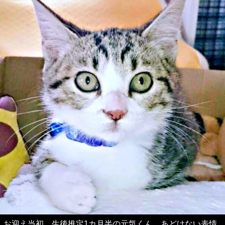
お迎え当初、生後推定1カ月半の元気くん。あどけない表情