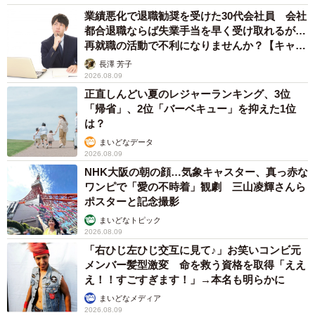
業績悪化で退職勧奨を受けた30代会社員 会社
都合退職ならば失業手当を早く受け取れるが…
再就職の活動で不利になりませんか？【キャリ
アカウンセラーが解説】
長澤 芳子
2026.08.09
正直しんどい夏のレジャーランキング、3位
「帰省」、2位「バーベキュー」を抑えた1位
は？
まいどなデータ
2026.08.09
NHK大阪の朝の顔…気象キャスター、真っ赤な
ワンピで「愛の不時着」観劇 三山凌輝さんら
ポスターと記念撮影
まいどなトピック
2026.08.09
「右ひじ左ひじ交互に見て♪」お笑いコンビ元
メンバー髪型激変 命を救う資格を取得「ええ
え！！すごすぎます！」→本名も明らかに
まいどなメディア
2026.08.09