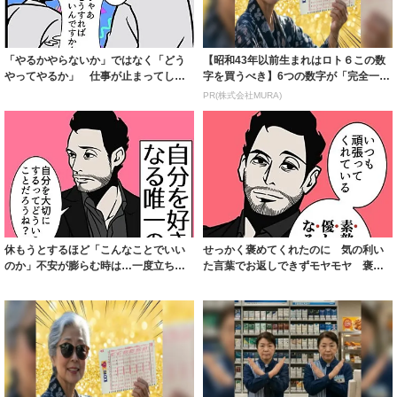
「やるかやらないか」ではなく「どう
【昭和43年以前生まれはロト６この数
やってやるか」 仕事が止まってしま
字を買うべき】6つの数字が「完全一
う人を動かす...
致」する方...
PR(株式会社MURA)
休もうとするほど「こんなことでいい
せっかく褒めてくれたのに 気の利い
のか」不安が膨らむ時は…一度立ち止
た言葉でお返しできずモヤモヤ 褒め
まって考えよ...
られ慣れてい...