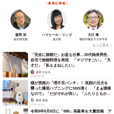
（新着記事順）
森岡 浩
ハイヒール・リンゴ
大江 篤
姓氏研究家
漫才師
園田学園女子大学学長
もっと見る
「完全に旅館だ」お盆も仕事…30代独身男性、
自宅で旅館料理を再現 「マジですごい」「天
才だ」「私もまねしたい」
金井 かおる
2026.08.10
猫が突然の「理不尽パンチ」！ 笑顔の兄犬を
襲った爆笑ハプニングにSNS沸く 「まぁ猫様
なので」「だがそれが良い」「ふたりともかわ
いいね」
梨木 香奈
2026.08.10
令和8年8月8日に「888」高級車を大量投稿 ア