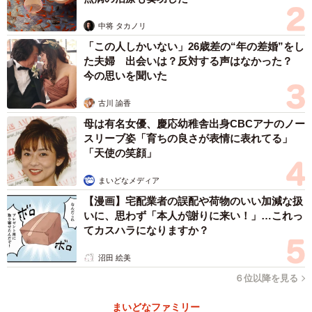
中将 タカノリ
「この人しかいない」26歳差の“年の差婚”をし
た夫婦 出会いは？反対する声はなかった？
今の思いを聞いた
古川 諭香
母は有名女優、慶応幼稚舎出身CBCアナのノー
スリーブ姿「育ちの良さが表情に表れてる」
「天使の笑顔」
まいどなメディア
【漫画】宅配業者の誤配や荷物のいい加減な扱
いに、思わず「本人が謝りに来い！」…これっ
てカスハラになりますか？
沼田 絵美
６位以降を見る
まいどなファミリー