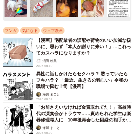
マンガ
気になる
ウェブ漫画
【漫画】宅配業者の誤配や荷物のいい加減な扱
いに、思わず「本人が謝りに来い！」…これっ
てカスハラになりますか？
沼田 絵美
2026.08.10
異性に話しかけたらセクハラ？ 黙っていたら
フキハラ？ 「最近、生きるの難しい」令和の
職場で悩む上司【漫画】
海川 まこと
2026.08.09
「お前さえいなければ金賞取れてた！」高校時
代の演奏会がトラウマ……責められた学生は楽
器修理職人に 10年後再会した因縁の相手から
思わぬ申し出【漫画】
海川 まこと
2026.08.09