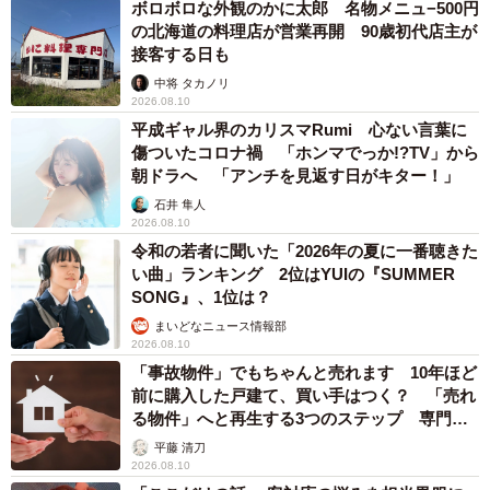
ボロボロな外観のかに太郎 名物メニュ−500円
の北海道の料理店が営業再開 90歳初代店主が
接客する日も
中将 タカノリ
2026.08.10
平成ギャル界のカリスマRumi 心ない言葉に
傷ついたコロナ禍 「ホンマでっか!?TV」から
朝ドラへ 「アンチを見返す日がキター！」
石井 隼人
2026.08.10
令和の若者に聞いた「2026年の夏に一番聴きた
い曲」ランキング 2位はYUIの『SUMMER
SONG』、1位は？
まいどなニュース情報部
2026.08.10
「事故物件」でもちゃんと売れます 10年ほど
前に購入した戸建て、買い手はつく？ 「売れ
る物件」へと再生する3つのステップ 専門家
が解説
平藤 清刀
2026.08.10