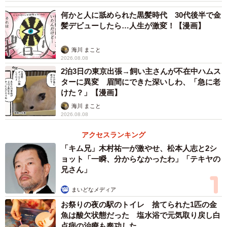
何かと人に舐められた黒髪時代 30代後半で金
髪デビューしたら…人生が激変！【漫画】
海川 まこと
2026.08.08
2泊3日の東京出張→飼い主さんが不在中ハムス
ターに異変 眉間にできた深いしわ、「急に老
けた？」【漫画】
海川 まこと
2026.08.08
アクセスランキング
「キム兄」木村祐一が激やせ、松本人志と2シ
ョット「一瞬、分からなかったわ」「テキヤの
兄さん」
まいどなメディア
お祭りの夜の駅のトイレ 捨てられた1匹の金
魚は酸欠状態だった 塩水浴で元気取り戻し白
点病の治療も奏功した