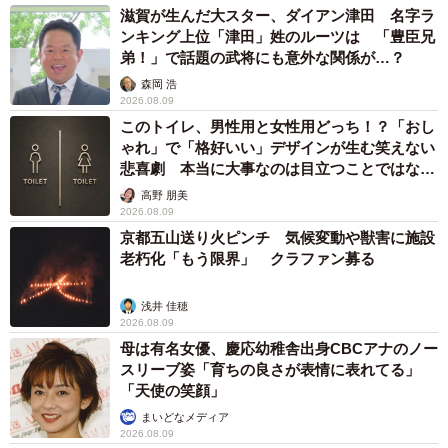
滋賀が生んだ大スター、ダイアン津田 名字ラ
ンキング上位「津田」姓のルーツは 「豊臣兄
弟！」で話題の武将にも意外な関係が…？
森岡 浩
2026.08.09
このトイレ、男性用と女性用どっち！？「おし
ゃれ」で「格好いい」デザインが生む笑えない
悲喜劇 本当に大事なのは目立つことではな
く…
高野 朋美
2026.08.09
京都五山送り火ピンチ 気候変動や獣害に施設
老朽化「もう限界」 クラファン募る
浅井 佳穂
2026.08.09
母は有名女優、慶応幼稚舎出身CBCアナのノー
スリーブ姿「育ちの良さが表情に表れてる」
「天使の笑顔」
まいどなメディア
2026.08.09