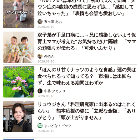
「No！パパは車行って」初めて1人で登園 ダ
ウン症の4歳娘の成長に思わず涙…「感動して
泣いちゃった」「表情も会話も愛おしい」
五ヶ瀬 あお
2026.08.10
双子弟が手足口病に…→兄に感染しないよう保
育士ママが考えた“お気持ちだけ”隔離 「ママ
の頑張りが伝わる」「可愛いふたり」
ANNA
2026.08.10
「ほんのり甘くナッツのような食感」蓮の実は
食べられるって知ってる？ 市場には出回ら
ず、生で味わえる期間はわずか
中将 タカノリ
2026.08.10
リュウジさん「料理研究家に出来るのはこれく
らい」 熊本応援の姿に「立派な金額」「あり
がとう」「頭が上がりません」
まいどなトピック
2026.08.10