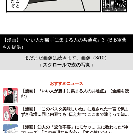
【漫画】『いい人が勝手に集まる人の共通点』3（B.B軍曹
さん提供）
まだまだ画像は続きます。画像（3/10）
↓ スクロールで次の写真 ↓
おすすめニュース
【漫画】『いい人が勝手に集まる人の共通点』（全編を読
む）
【漫画】「このパスタ美味しいね」に返された一言で気ま
ずさ倍増…同じ内容でも“伝え方”でここまで違うって知っ
てた？
【漫画】知人の「返信不要」にモヤッ… 夫に教わった“神
フレーズ”「この表現なら安心」「すぐ使いたい」