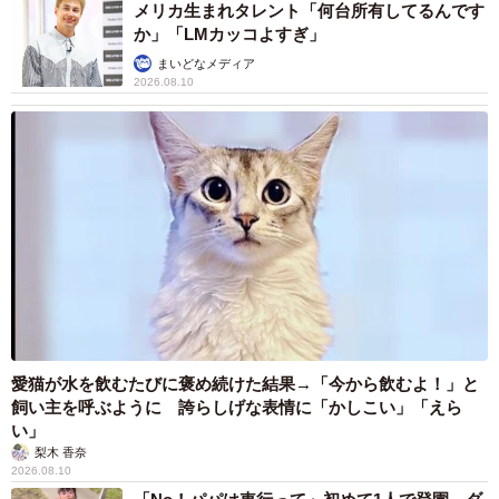
メリカ生まれタレント「何台所有してるんです
か」「LMカッコよすぎ」
まいどなメディア
2026.08.10
愛猫が水を飲むたびに褒め続けた結果→「今から飲むよ！」と
飼い主を呼ぶように 誇らしげな表情に「かしこい」「えら
い」
梨木 香奈
2026.08.10