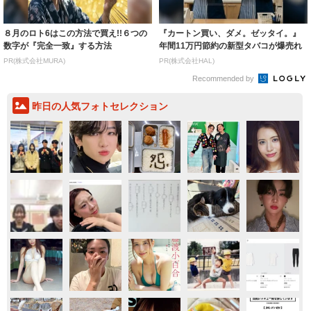
８月のロト6はこの方法で買え!!６つの
『カートン買い、ダメ。ゼッタイ。』
数字が『完全一致』する方法
年間11万円節約の新型タバコが爆売れ
PR(株式会社MURA)
PR(株式会社HAL)
Recommended by
昨日の人気フォトセレクション