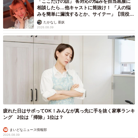
「ここだけの話」 客対応の悩みを担当黒服に
相談したら…他キャストに筒抜け！ 「人の悩
みを簡単に漏洩するとか、サイテー」【現役キ
ャストに取材】
たかなし 亜妖
2026.08.09
疲れた日はサボってOK！みんなが真っ先に手を抜く家事ランキ
ング 2位は「掃除」1位は？
まいどなニュース情報部
2026.08.09