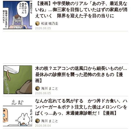
「不謹慎でないかと」実力派歌手、熊本へ支援
物資…運搬トラックの車体デザインにためら
い 「痛いほど伝わる」「行動され立派」
まいどなトピック
72歳父、軽自動車で新潟から四国まで 65歳の
母と2人で3泊4日の旅 パーキングの休憩まで
分刻み… 「大学生でも組まねえよ！」
山岡 もと子
83歳父が骨折で入院 ３カ月の病院生活があま
りに退屈で「画用紙と色鉛筆持ってこい！」→
スケッチブックを見た家族が仰天「これ、売れ
ますよ…」
中将 タカノリ
「これ全部長野県」海外のような絶景ショット
に感動と反響「離れてからいいところだったん
だって気づいた」
行橋 友