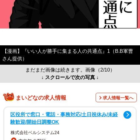
【漫画】『いい人が勝手に集まる人の共通点』1（B.B軍曹
さん提供）
まだまだ画像は続きます。画像（2/10）
↓ スクロールで次の写真 ↓
まいどなの求人情報
求人情報一覧へ
区役所で窓口・電話・事務対応/土日祝休み/未経
験歓迎/開始日調整OK
株式会社ベルシステム24