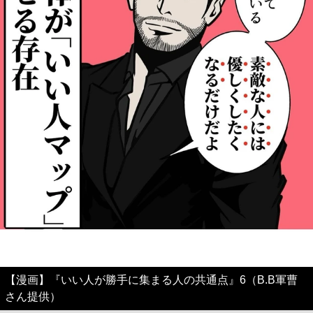
【漫画】『いい人が勝手に集まる人の共通点』6（B.B軍曹
さん提供）