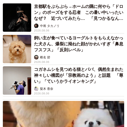
まいどなデータ
2026.08.06
自転車通行可の歩道 電動キックボードで走行
中、小学生とあわや衝突！ 「歩道走行は道交
法違反でしょ」と指摘されました【弁護士が解
説】
長澤 芳子
2026.08.06
タイの電車の中で見た優先席のマーク 子ど
も、妊娠、けが人、お年寄り… 一つだけ謎の
ものが！？「だから黄色なんですね」
中将 タカノリ
2026.08.06
【物価高が直撃】お盆帰省「予定なし」が約半
数 新幹線・高速バスの「使い分け」が鮮明に
まいどなニュース情報部
2026.08.06
1歳息子が腕を亜脱臼 「奥さん、専業主婦な
のに」と夫の後輩から一言 母は泣きながら対
応し必死だった 何年もたった今もたまに思い