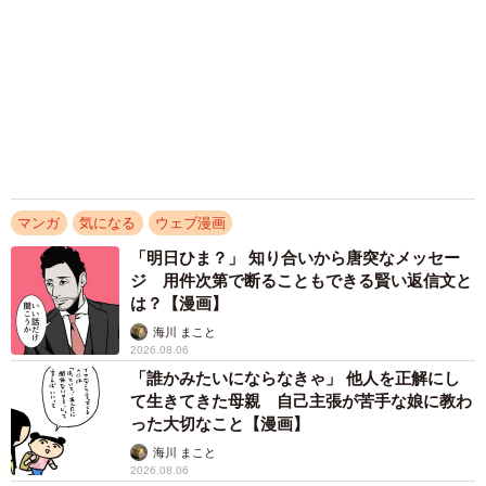
えていく 限界を迎えた子を目の当りに
松波 穂乃圭
2026.08.05
木の枝？エアコンの送風口から細長いものが…
昼休みの診療所を襲った恐怖の生きもの【漫
画】
海川 まこと
2026.08.05
なんか忘れてる気がする かつ丼ドカ食い、ハ
ンバーガー＆ポテト注文した後はメロンパンを
ぱくっ…あっ、来週健康診断だ！【漫画】
海川 まこと
2026.08.04
アクセスランキング
「そのままにしといてください」道路で動けな
い猫を前に返された一言… 懸命に生きようと
した4日間 「命の重さはみんな同じ」保護団
体代表の訴え
渡辺 晴子