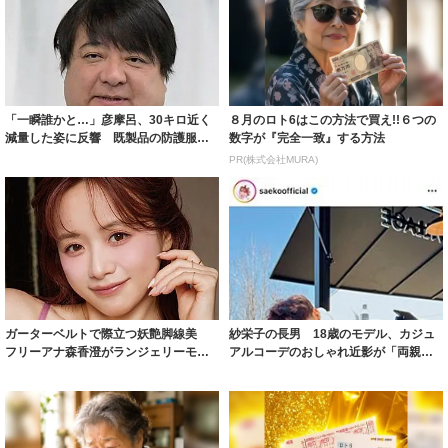
「一瞬誰かと…」彦摩呂、30キロ近く
８月のロト6はこの方法で買え!!６つの
減量した姿に反響 既製品の防護服が
数字が『完全一致』する方法
着られると...
PR(株式会社MURA)
ガーターベルトで際立つ妖艶脚線美
紗栄子の長男 18歳のモデル、カジュ
フリーアナ森香澄がランジェリーモデ
アルコーデのおしゃれ近影が「両親の
ルに ｢PE...
いいとこ取...