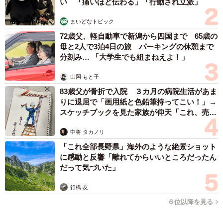
2026.08.06
コガネムシを見つめる猫とパパ、偶然生まれた
神々しい構図が「宗教画のよう」と話題 「尊
い」「ていうかライオンキング」
梨木 香奈
2026.08.06
髪をバッサリと切った飼い主が帰宅すると→愛犬たちの反応に
「ワンコ様でも戸惑うのね（笑）」「困り顔がかわいい」