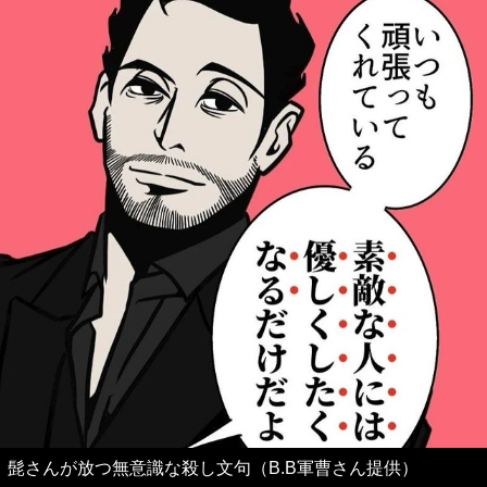
髭さんが放つ無意識な殺し文句（B.B軍曹さん提供）