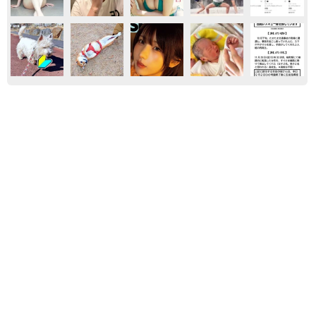
マンガ
気になる
ウェブ漫画
「明日ひま？」 知り合いから唐突なメッセー
ジ 用件次第で断ることもできる賢い返信文と
は？【漫画】
海川 まこと
2026.08.06
「誰かみたいにならなきゃ」 他人を正解にし
て生きてきた母親 自己主張が苦手な娘に教わ
った大切なこと【漫画】
海川 まこと
2026.08.06
【漫画】中学受験のリアル「あの子、最近見な
いね」…御三家を目指していたはずの家庭が消