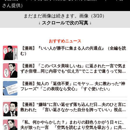
さん提供）
まだまだ画像は続きます。画像（3/10）
↓ スクロールで次の写真 ↓
おすすめニュース
【漫画】『いい人が勝手に集まる人の共通点』（全編を読
む）
【漫画】「このパスタ美味しいね」に返された一言で気ま
ずさ倍増…同じ内容でも“伝え方”でここまで違うって知っ
てた？
【漫画】知人の「返信不要」にモヤッ… 夫に教わった“神
フレーズ”「この表現なら安心」「すぐ使いたい」
【漫画】“嫌味”に言い返せず落ち込んだ日…夫のひと言に
救われた 「言い返さなかった自分を誇っていい」視点
の“大転換”が心に刺さる
「私、何かやらかした？」まわりの顔色うかがう日々に、
夫が放った一言 「空気を読むより空気を吸おう」に共感