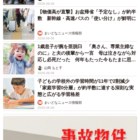
カモ代表かも」「私は6時間で3万円払った」
宮前 晶子
2026.08.06
「LINEのQRコードを添付して」社長をかたる
詐欺メール続々 社員を個人アカウントへ誘導
→最後は不正送金…求められる「だまされる前
提」の対策
井二 かける
2026.08.06
重みも歴史もズッシリ…出雲大社の日本最大級
「大しめ縄」が8年ぶり掛けかえ 伝統の「大
撚り合わせ」が28万回超再生「ほんとに圧巻」
まいどなニュース調査部
2026.08.06
「これ全部長野県」海外のような絶景ショット
に感動と反響「離れてからいいところだったん
だって気づいた」
行橋 友
2026.08.06
「ミステリーの女王」と呼ばれた作家の娘は
「2時間サスペンスの女王」 聞いていたのと