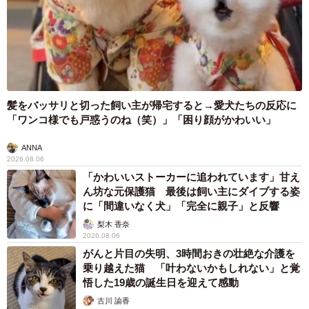
出し…
山岡 もと子
2026.08.06
子どもの学校外の学習時間が11年で2割減少
「家庭学習0分層」が約半数に達する深刻な実
態と広がる学習格差
まいどなニュース情報部
2026.08.06
「事故物件」という言葉のイメージにとらわれていませんか？
不動産業者が語る「物件の可能性」を閉ざさないために必要な