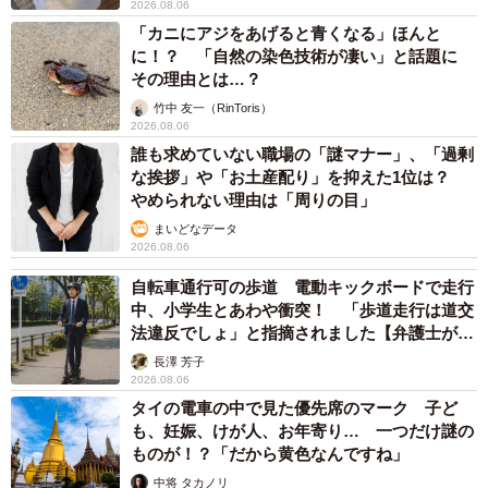
こと
平藤 清刀
2026.08.06
東京・千代田区の中央線高架に心ない落書き
歴史ある昌平橋架道橋の被害に怒りの声 「何
も分かってないし、センスも古い」「罰則強化
して」
中将 タカノリ
2026.08.06
もしかすると「下山ダッシュ」 リニア中央新
幹線の長野県駅 在来線との乗り継ぎなし→な
ら走れば間に合うんじゃない？ 惜しい位置関
係が反響
中将 タカノリ
2026.08.06
「なんじゃこりゃ！」「ロボ？」大阪・梅田に
そびえる物体の正体は？ 昭和の遺産を調査し
てみた結果…
太田 浩子
2026.08.06
エジプトで自撮りしていたら、ガイドが「撮り
ますよ！」→ノリノリでポーズを取っていた
ら……スマホを返してもらえない 「日本人は