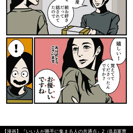
【漫画】『いい人が勝手に集まる人の共通点』2（B.B軍曹