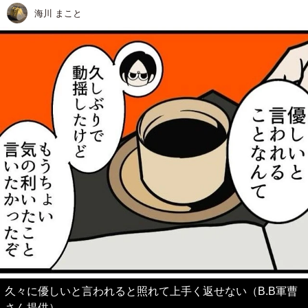
海川 まこと
久々に優しいと言われると照れて上手く返せない（B.B軍曹
さん提供）