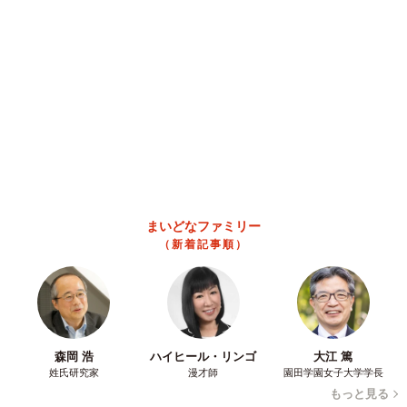
ANNA
2026.08.06
「かわいいストーカーに追われています」甘え
ん坊な元保護猫 最後は飼い主にダイブする姿
に「間違いなく犬」「完全に親子」と反響
梨木 香奈
2026.08.06
がんと片目の失明、3時間おきの壮絶な介護を
乗り越えた猫 「叶わないかもしれない」と覚
悟した19歳の誕生日を迎えて感動
古川 諭香
2026.08.06
「カニにアジをあげると青くなる」ほんと
に！？ 「自然の染色技術が凄い」と話題に
その理由とは…？
竹中 友一（RinToris）
2026.08.06
誰も求めていない職場の「謎マナー」、「過剰
な挨拶」や「お土産配り」を抑えた1位は？
やめられない理由は「周りの目」