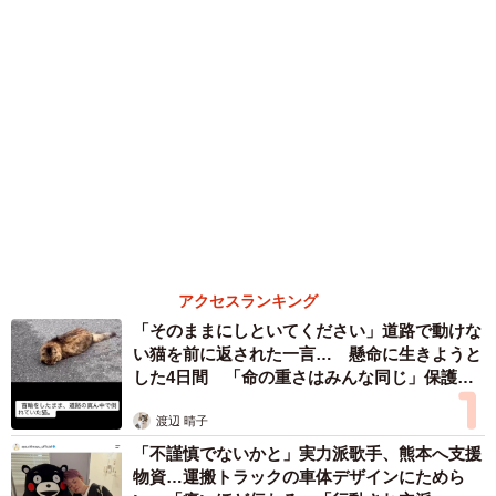
６位以降を見る
まいどなファミリー
（新着記事順）
森岡 浩
ハイヒール・リンゴ
大江 篤
姓氏研究家
漫才師
園田学園女子大学学長
もっと見る
京都駅をぶらぶら→ホームの隅に何やら「ドロ
ン」のポーズをする忍者 この暑い中いったい
なぜ？ 近づいてみたら… 「見つかるなんて
未熟」
中将 タカノリ
2026.08.06
飼い主が食べているヨーグルトをもらえなかっ
た犬さん、爆裂に拗ねた顔がかわいすぎ「鼻息
フスフス」「反則レベル」
椎名 碧