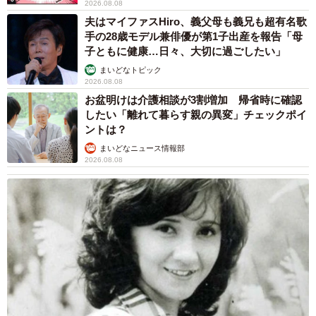
2026.08.08
夫はマイファスHiro、義父母も義兄も超有名歌
手の28歳モデル兼俳優が第1子出産を報告「母
子ともに健康…日々、大切に過ごしたい」
まいどなトピック
2026.08.08
お盆明けは介護相談が3割増加 帰省時に確認
したい「離れて暮らす親の異変」チェックポイ
ントは？
まいどなニュース情報部
2026.08.08