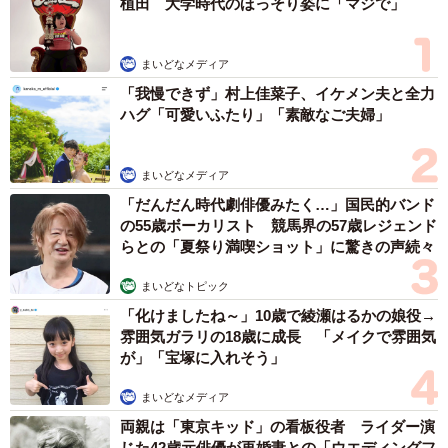
植田 大学時代のほっそり姿に「マジで」
ろうか。
サユヤスさん関連情報
まいどなメディア
Xアカウント：
https://x.com/SHAKEhizi_BSK
「我慢できず」村上佳菜子、イケメン夫と全力
ハグ「可愛いふたり」「素敵なご夫婦」
猫たちが高くて不安定な肩と腰が好き過ぎて入眠時いつも
これなのが地味に辛いんですよね。しかも絶対にお尻を顔
まいどなメディア
に向けて来るし
pic.twitter.com/B5xIkRBxY5
「だんだん時代劇俳優みたく…」国民的バンド
の55歳ボーカリスト 競馬界の57歳レジェンド
— サユヤス🐱SHIBA@COM (@SHAKEhizi_BSK)
July 22,
らとの「夏祭り満喫ショット」に驚きの声続々
2025
まいどなトピック
「化けましたね～」10歳で綾瀬はるかの娘役→
雰囲気ガラリの18歳に成長 「メイクで雰囲気
が」「宝塚に入れそう」
まいどなメディア
両親は「東京キッド」の看板役者 ライダー演
じた42歳元俳優が再婚妻との「ウエディングフ