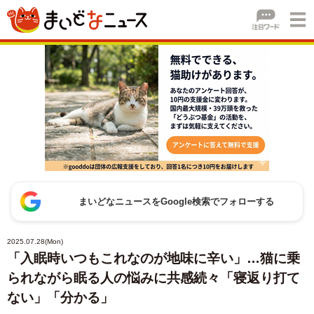
まいどなニュースをGoogle検索でフォローする
2025.07.28(Mon)
「入眠時いつもこれなのが地味に辛い」…猫に乗
られながら眠る人の悩みに共感続々「寝返り打て
ない」「分かる」