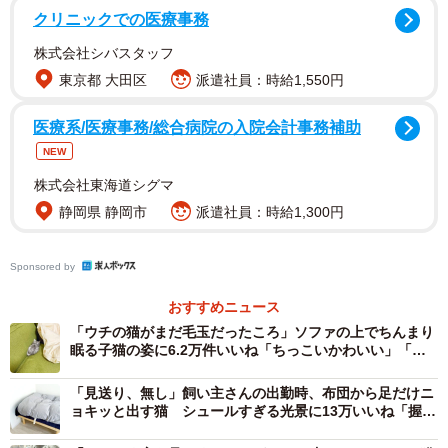
クリニックでの医療事務
株式会社シバスタッフ
一般的な成猫の体重は3～5kg。ちょっとしたダンベル並み
東京都 大田区
派遣社員：時給1,550円
の重さだが、それがいつも肩と腰に乗っかってくるとなる
と確かに辛い。サユヤスさんにお話を聞いた。
医療系/医療事務/総合病院の入院会計事務補助
NEW
株式会社東海道シグマ
静岡県 静岡市
派遣社員：時給1,300円
Sponsored by
おすすめニュース
「ウチの猫がまだ毛玉だったころ」ソファの上でちんまり
眠る子猫の姿に6.2万件いいね「ちっこいかわいい」「未
来はデカい毛玉だよきっと」
「見送り、無し」飼い主さんの出勤時、布団から足だけニ
ョキッと出す猫 シュールすぎる光景に13万いいね「握手
2/2
したい」「手でお見送りしてる」