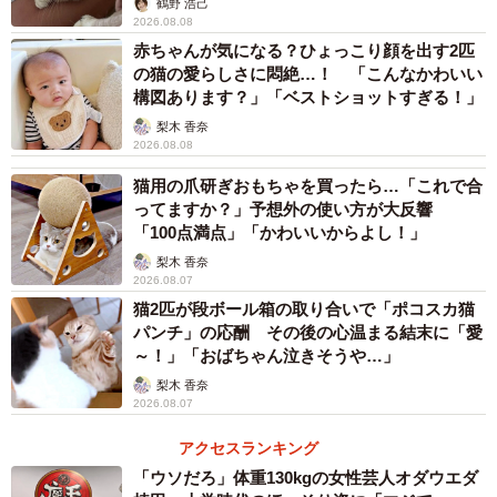
鶴野 浩己
2026.08.08
SNSユーザー達から
赤ちゃんが気になる？ひょっこり顔を出す2匹
の猫の愛らしさに悶絶…！ 「こんなかわいい
構図あります？」「ベストショットすぎる！」
「わ、わ、わ、わかりみ！！！！！なんで？！仰向けにな
梨木 香奈
ってる時にお腹に乗った方が安定してるのに！！なぜ横向
2026.08.08
きの腰から足をこぼれさせながらそこに陣取るの？！」
猫用の爪研ぎおもちゃを買ったら…「これで合
「うちの猫らはまだ隙間に寝てくれるけど寝返りは全く打
ってますか？」予想外の使い方が大反響
てません！」
「100点満点」「かわいいからよし！」
「たまにサービスして顔を向けて寝てくれたり、顔付近に
梨木 香奈
2026.08.07
寝てくれる事もある (これはこれで幸せだけど何かちょっと
猫2匹が段ボール箱の取り合いで「ポコスカ猫
違う…)」
パンチ」の応酬 その後の心温まる結末に「愛
「お尻を向けるのは信頼の証なのですが、ネコって何でバ
～！」「おばちゃん泣きそうや…」
ランスが悪そうな場所でリラックスするんですかね？」
梨木 香奈
2026.08.07
など数々の共感の声が寄せられた今回の投稿。猫オーナー
アクセスランキング
の読者のみなさんたちも同じような悩みを抱えているのだ
「ウソだろ」体重130kgの女性芸人オダウエダ