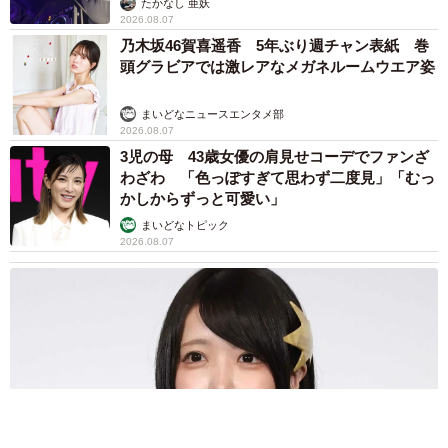
たかなし 亜妖
2026.08.07
乃木坂46賀喜遥香 5年ぶり週チャン表紙 巻
頭グラビアでは激レアなメガネルームウエア姿
まいどなニュースエンタメ部
2026.08.07
3児の母 43歳女優の肩見せコーデでファンざ
わざわ 「色っぽすぎて思わず二度見」「むっ
かしからずっと可愛い」
まいどなトピック
2026.08.07