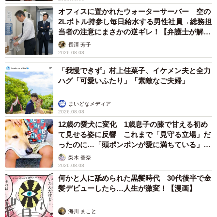
オフィスに置かれたウォーターサーバー 空の
2Lボトル持参し毎日給水する男性社員→総務担
当者の注意にまさかの逆ギレ！【弁護士が解
説】
長澤 芳子
2026.08.08
「我慢できず」村上佳菜子、イケメン夫と全力
ハグ「可愛いふたり」「素敵なご夫婦」
まいどなメディア
2026.08.08
12歳の愛犬に変化 1歳息子の膝で甘える初め
て見せる姿に反響 これまで「見守る立場」だ
ったのに…「頭ポンポンが愛に満ちている」
「尊…」
梨木 香奈
2026.08.08
何かと人に舐められた黒髪時代 30代後半で金
髪デビューしたら…人生が激変！【漫画】
海川 まこと