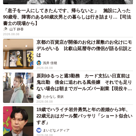
「息子を一人にしてきたんです、帰らないと」 施設に入った
90歳母、障害のある60歳次男との暮らしは行き詰まり…【司法
書士の現場から】
山下 静香
2026.08.08
京都の百貨店が開催のお化け屋敷のお化けにモ
デルがいる 比叡山延暦寺の僧侶が語る伝説と
は
浅井 佳穂
2026.08.08
原則ゆるっと週3勤務 カード支払い日直前は
鬼出勤 借金に追われる風俗嬢 それでも足り
ない場合は朝までガールズバー副業【現役キャ
ストに取材】
たかなし 亜妖
2026.08.08
19歳でハライチ岩井勇気と年の差婚から3年、
22歳元おはガール髪バッサリ「ショート似合い
すぎ」
まいどなメディア
2026.08.08