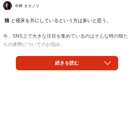
中将 タカノリ
猫
と寝床を共にしているという方は多いと思う。
今、SNS上で大きな注目を集めているのはそんな時の猫た
ちの体勢についてのお悩み。
「猫たちが高くて不安定な肩と腰が好き過ぎて入眠時いつ
続きを読む
もこれなのが地味に辛いんですよね。しかも絶対にお尻を
顔に向けて来るし」
となぜか3Dイラストでその模様を紹介したのは
サユヤスさ
ん
（@SHAKEhizi_BSK）。