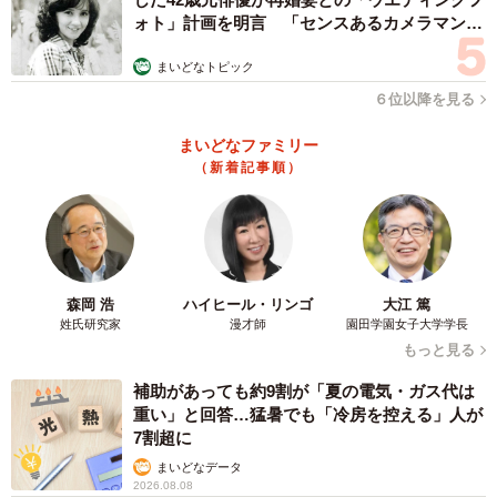
ォト」計画を明言 「センスあるカメラマン求
む」
まいどなトピック
６位以降を見る
まいどなファミリー
（新着記事順）
森岡 浩
ハイヒール・リンゴ
大江 篤
姓氏研究家
漫才師
園田学園女子大学学長
もっと見る
補助があっても約9割が「夏の電気・ガス代は
重い」と回答…猛暑でも「冷房を控える」人が
7割超に
まいどなデータ
2026.08.08