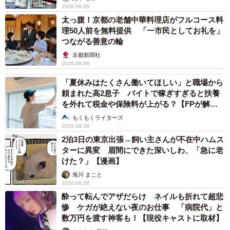
2026.08.08
太っ腹！京都の老舗中華料理店がフルコース料
理50人前を無料提供 「一市民としてお礼を」
つながる善意の輪
京都新聞社
2026.08.08
「夏休みはたくさん働いてほしい」と職場から
頼まれた高2息子 バイトで稼ぎすぎると扶養
を外れて税金や保険料が上がる？【FPが解
説】
もくもくライターズ
2026.08.08
2泊3日の東京出張→飼い主さんが不在中ハムス
ターに異変 眉間にできた深いしわ、「急に老
けた？」【漫画】
海川 まこと
2026.08.08
酔って転んでアザだらけ ネイルも折れて超悲
惨 ケガが絶えない夜のお仕事 「病院代」と
数万円を渡す神客も！【現役キャストに取材】