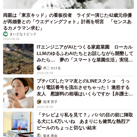
両親は「東京キッド」の看板役者 ライダー演じた42歳元俳優
が再婚妻との「ウエディングフォト」計画を明言 「センスあ
るカメラマン求む」
まいどなトピック
2026.08.08
ITエンジニアがAIとつくる家庭菜園 ローカル
LLMのゆるふわAIたちとお話しながら開墾して
みたら… 夢の「スマートな菜園生活」実現な
るか
井二 かける
2026.08.08
プチバズしたママ友とのLINEスクショ うっ
かり電話番号を流出させちゃった！ 激怒する
友人 慰謝料の相場はいくらですか【弁護士が
解説】
長澤 芳子
2026.08.08
「テレビより私を見て？」パパの目の前に陣取
る犬に1.4万いいね あまりにも健気な熱烈ア
ピールのちょっと切ない結末
梨木 香奈