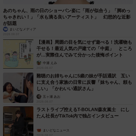
あのちゃん、雨の日のショーパン姿に「雨が似合う」「脚めっ
ちゃきれい！」「水も滴る良いアーティスト」 幻想的な近影
が話題
まいどなメディア
2026.08.07
【漫画】周囲の目を気にせず遊べる！洗濯物も
干せる！最近人気の戸建ての「中庭」 ところ
が…実際住んでみて分かった後悔ポイント
中瀬 えみ
2026.08.07
難聴のお姉ちゃんに5歳の妹が手話通訳 互い
に支え合う家族の日常に反響「妹ちゃん、頼も
しい」「かわいい通訳さん」
五ヶ瀬 あお
2026.08.07
ラストライブ控えるT-BOLAN森友嵐士 にし
たん社長がTikTok内で独占インタビュー
まいどなニュース
2026.08.07