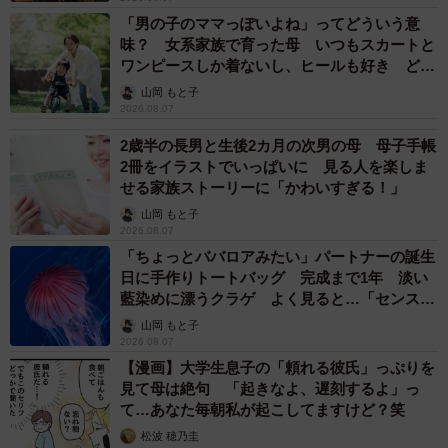
「男の子のママっぽいよね」ってどういう意
味？ 女系家族で育った母 いつもスカートと
ワンピースしか着ないし、ヒールも好き どの
へんが…
山岡 もと子
2026.08.07
2歳半の長男と生後2カ月の次男の母 母子手帳
2冊をイラストでいっぱいに 見る人を楽しま
せる家族ストーリーに「かわいすぎる！」
山岡 もと子
2026.08.07
「ちょっとババロアみたい」パートナーの誕生
日に手作りトートバッグ 完成まで1年 淡い
藍染めに漂うクラゲ よく見ると…「センスす
ごい」
山岡 もと子
2026.08.07
【漫画】大学生息子の「頼れる彼氏」っぷりを
見て母は絶句 「起きなよ、遅刻するよ」っ
て…あなた毎朝私が起こしてますけど？笑
松波 穂乃圭