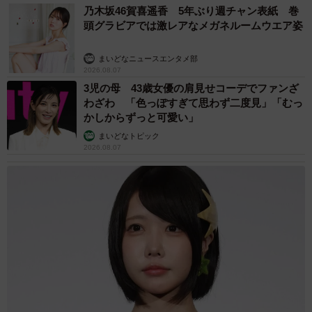
乃木坂46賀喜遥香 5年ぶり週チャン表紙 巻
頭グラビアでは激レアなメガネルームウエア姿
まいどなニュースエンタメ部
2026.08.07
3児の母 43歳女優の肩見せコーデでファンざ
わざわ 「色っぽすぎて思わず二度見」「むっ
かしからずっと可愛い」
まいどなトピック
2026.08.07