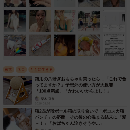
家族
ネコ
ともに生きる
猫用の爪研ぎおもちゃを買ったら…「これで合
ってますか？」予想外の使い方が大反響
「100点満点」「かわいいからよし！」
梨木 香奈
2026.08.07
猫2匹が段ボール箱の取り合いで「ポコスカ猫
パンチ」の応酬 その後の心温まる結末に「愛
～！」「おばちゃん泣きそうや…」