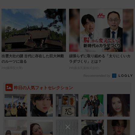
ルに ｢PE...
いいとこ取...
出雲大社の謎 古代に存在した巨大神殿
頑張らずに取り組める「太りにくいカ
のルーツに迫る
ラダづくり」とは？
PR(國學院大學)
PR(森永乳業株式会社)
Recommended by
昨日の人気フォトセレクション