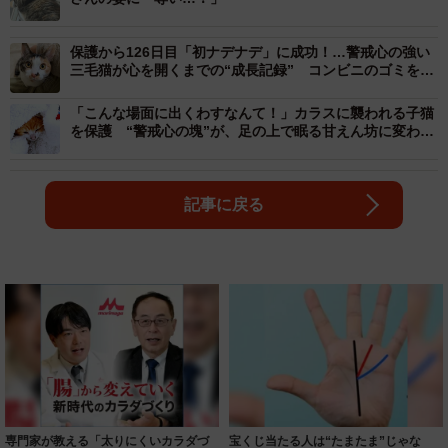
保護から126日目「初ナデナデ」に成功！…警戒心の強い
三毛猫が心を開くまでの“成長記録” コンビニのゴミをあ
さっていた猫が、今では甘えん坊に
「こんな場面に出くわすなんて！」カラスに襲われる子猫
を保護 “警戒心の塊”が、足の上で眠る甘えん坊に変わる
まで
記事に戻る
専門家が教える「太りにくいカラダづ
宝くじ当たる人は“たまたま”じゃな