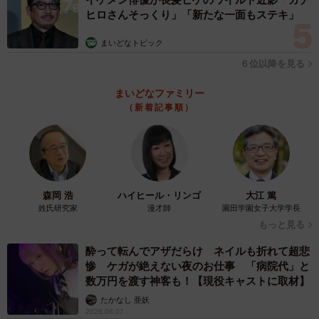
ヒロさんそっくり」「新たな一面もステキ」
まいどなトピック
６位以降を見る
まいどなファミリー
（新着記事順）
森岡 浩
ハイヒール・リンゴ
大江 篤
姓氏研究家
漫才師
園田学園女子大学学長
もっと見る
酔って転んでアザだらけ ネイルも折れて超悲
惨 ケガが絶えない夜のお仕事 「病院代」と
数万円を渡す神客も！【現役キャストに取材】
たかなし 亜妖
2026.08.07