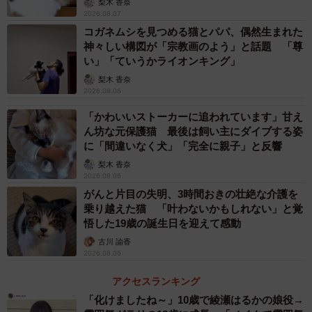
梨木 香奈
2026.08.07
コガネムシを見つめる猫とパパ、偶然生まれた
神々しい構図が「宗教画のよう」と話題 「尊
い」「ていうかライオンキング」
梨木 香奈
2026.08.06
「かわいいストーカーに追われています」甘え
ん坊な元保護猫 最後は飼い主にダイブする姿
に「間違いなく犬」「完全に親子」と反響
梨木 香奈
2026.08.06
がんと片目の失明、3時間おきの壮絶な介護を
乗り越えた猫 「叶わないかもしれない」と覚
悟した19歳の誕生日を迎えて感動
古川 諭香
2026.08.06
アクセスランキング
「化けましたね～」10歳で綾瀬はるかの娘役→