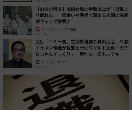
2026.08.07
【お盆の帰省】既婚女性の半数以上が「日常よ
り疲れる」 気遣いや準備で深まる夫婦の温度
感ギャップ鮮明に
まいどなニュース情報部
2026.08.07
父は「エミー賞」主演男優賞の真田広之 31歳
イケメン俳優が長髪ヒゲのワイルド近影「ガチ
ヒロさんそっくり」「新たな一面もステキ」
まいどなトピック
2026.08.07