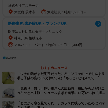
株式会社アステージ
大阪府 茨木市
派遣社員：時給1,600円～
医療事務/未経験OK・ブランクOK
医療法人社団孝仁会平井クリニック
神奈川県 相模原市
アルバイト・パート：時給1,250円～1,300円
おすすめニュース
「ウチの猫がまだ毛玉だったころ」ソファの上でちんまり
眠る子猫の姿に6.2万件いいね「ちっこいかわいい」「未
来はデカい毛玉だよきっと」
「見送り、無し」飼い主さんの出勤時、布団から足だけニ
ョキッと出す猫 シュールすぎる光景に13万いいね「握手
したい」「手でお見送りしてる」
「とにかく窓を見てくれ…」ガラスに映っていたのは？猫
さんの姿に「尊い…！」