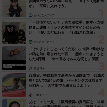
雰囲気ガラリの18歳に成長 「メイクで雰囲気
が」「宝塚に入れそう」
まいどなメディア
「不謹慎でないかと」実力派歌手、熊本へ支援
物資…運搬トラックの車体デザインにためら
い 「痛いほど伝わる」「行動され立派」
まいどなトピック
「そのままにしといてください」道路で動けな
い猫を前に返された一言… 懸命に生きようと
した4日間 「命の重さはみんな同じ」保護団
体代表の訴え
渡辺 晴子
72歳父、軽自動車で新潟から四国まで 65歳の
母と2人で3泊4日の旅 パーキングの休憩まで
分刻み… 「大学生でも組まねえよ！」
山岡 もと子
父は「エミー賞」主演男優賞の真田広之 31歳
イケメン俳優が長髪ヒゲのワイルド近影「ガチ