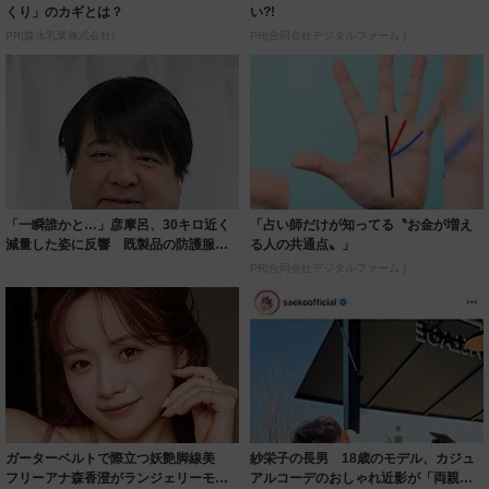
くり」のカギとは？
い?!
PR(森永乳業株式会社)
PR(合同会社デジタルファーム )
「一瞬誰かと…」彦摩呂、30キロ近く
「占い師だけが知ってる〝お金が増え
減量した姿に反響 既製品の防護服が
る人の共通点〟」
着られると...
PR(合同会社デジタルファーム )
ガーターベルトで際立つ妖艶脚線美
紗栄子の長男 18歳のモデル、カジュ
フリーアナ森香澄がランジェリーモデ
アルコーデのおしゃれ近影が「両親の