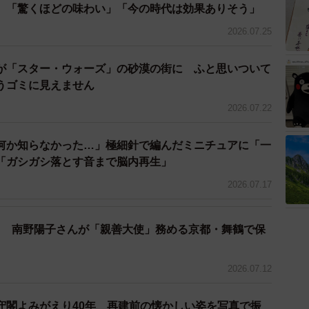
 「驚くほどの味わい」「今の時代は効果ありそう」
。
2026.07.25
ません。
が「スター・ウォーズ」の砂漠の街に ふと思いついて
うゴミに見えません
2026.07.22
何か知らなかった…」極細針で編んだミニチュアに「一
「ガシガシ落とす音まで脳内再生」
ぁと思ったら、終売だったのか 」
2026.07.17
ooも僕の学生時代に登場したから、もう25年にもなるの
で、バカ売れしてたけど、定番ドリンクとして定着した感
こ 南野陽子さんが「親善大使」務める京都・舞鶴で保
2026.07.12
の投稿。復刻されたHI-Cはインターネット通販でも購
っていただきたい。
守閣よみがえり40年 再建前の懐かしい姿を写真で振