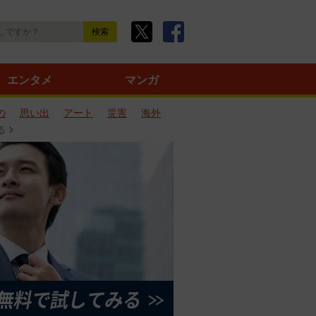
エンタメ
マンガ
の
思い出
アート
災害
海外
る