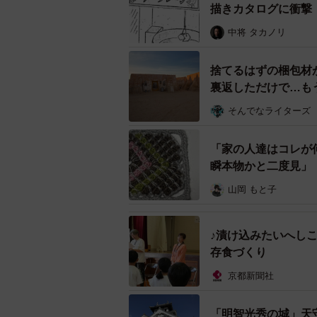
描きカタログに衝撃
ーー投稿に大きな反響がありました
中将 タカノリ
YXS10：正直予想外で驚きしかあり
捨てるはずの梱包材
裏返しただけで…も
◇ ◇
そんでなライターズ
SNSユーザー達から
「家の人達はコレが
「なつかしすぎる」
瞬本物かと二度見」
「HI-Cって、あまり見なくなったな
山岡 もと子
「ハイシーなつかしい… というかQ
か…。 Qooも発売当初は大人気
♪漬け込みたいへし
じ」
存食づくり
京都新聞社
など数々の驚きの声が寄せられた今回
入可能。ご興味ある方はぜひ手に取
「明智光秀の城」天