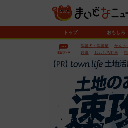
ニ
トップ
おもしろ
ュ
ー
保護犬・保護猫
かんさ
ス
一
鉄道
おもしろ動画
街
覧