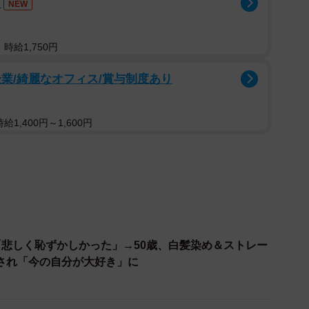
務
NEW
時給1,750円
業/綺麗なオフィス/賞与制度あり
1,400円～1,600円
1/2
東北限定で復刻していた？（YVSさん提供）
「悲しく恥ずかしかった」→50歳、白髪染め＆ストレー
みちのくコカ・コーラボトリング（岩手県）。コカ・コー
され「今の自分が大好き」に
する同社が2020年5月にオレンジ、2021年7月にアッ
デザインで復刻発売しているのだ。