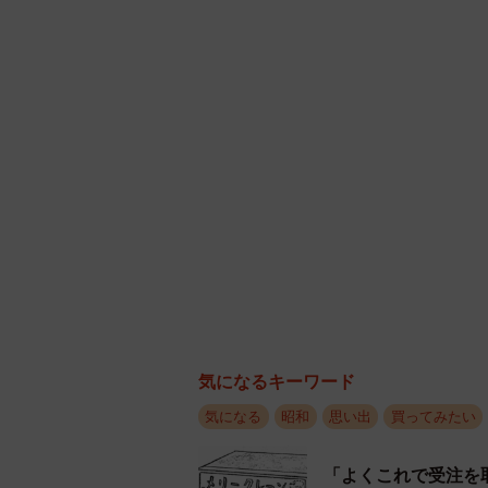
定番のアップル味
ーー自販機を見かけた場所は？
YXS10：岩手県一関市の東北本線
城の気仙沼へ旅行した帰りに途中下
たので購入しました。
ーーお味はいかがでしたか。
YXS10：私自身は1990年生まれ
代ですが、その頃にはポップなデザイ
気になるキーワード
直なじみがありません。また、小学
気になる
昭和
思い出
買ってみたい
わけでもなく、懐かしいという感覚
昔のパッケージデザインは知ってい
「よくこれで受注を