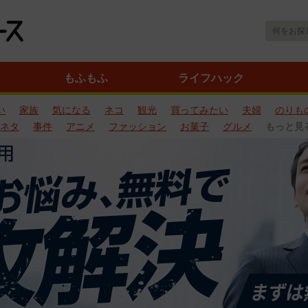
もふもふ
ライフハック
い
家族
気になる
ネコ
観光
買ってみたい
夫婦
のりも
ネタ
事件
アニメ
ファッション
お菓子
グルメ
もっと見