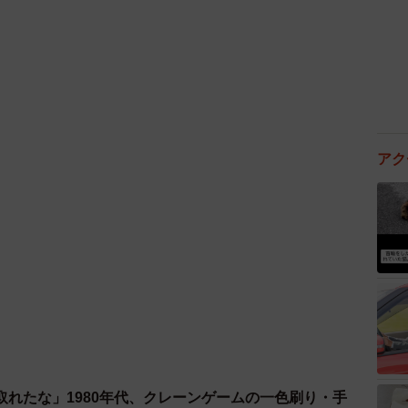
2/2
とオレンジ味が購入可能（YVSさん提供）
一ノ関駅の駅前、岩渕屋旅館前です。当方埼玉在住で、宮
車し、駅前を散策していたら偶然発見し、珍しいと思っ
アク
なのでギリギリHI-Cをリアルタイムで飲んだことがある世
ンに変わっており、1991年当時の黒いデザインには正
生の頃は家ではジュース禁止だったのでよく飲んでいた
はなかったです。ただ、昭和レトロな物が好きなので、
ました。味は…普通のリンゴジュースです。
取れたな」1980年代、クレーンゲームの一色刷り・手