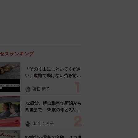
セスランキング
「そのままにしといてくださ
い」道路で動けない猫を前に
返された一言… 懸命に生き
ようとした4日間 「命の重
渡辺 晴子
さはみんな同じ」保護団体代
表の訴え
72歳父、軽自動車で新潟から
四国まで 65歳の母と2人で
3泊4日の旅 パーキングの休
憩まで分刻み… 「大学生で
山岡 もと子
も組まねえよ！」
83歳父が骨折で入院 ３カ月