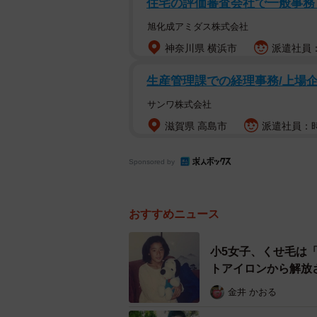
住宅の評価審査会社で一般事
旭化成アミダス株式会社
神奈川県 横浜市
派遣社員：
生産管理課での経理事務/上場企
サンワ株式会社
滋賀県 高島市
派遣社員：時給
Sponsored by
おすすめニュース
懐かしのHI-Cが北
小5女子、くせ毛は
現在、HI-Cを製造・販売するのは
トアイロンから解放
ラ傘下で青森、岩手、秋田の3県を担当
金井 かおる
プルの300ml缶を1991年当時の