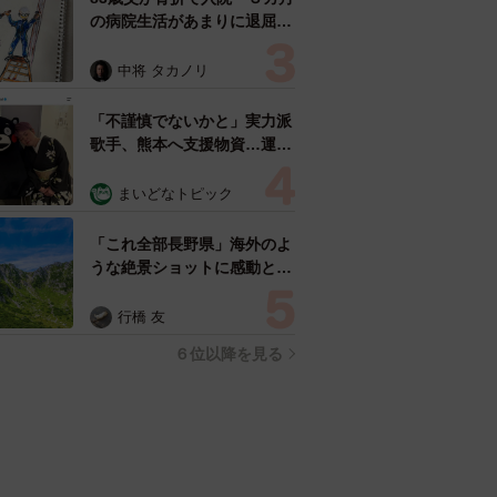
の病院生活があまりに退屈で
「画用紙と色鉛筆持ってこ
い！」→スケッチブックを見
中将 タカノリ
た家族が仰天「これ、売れま
すよ…」
「不謹慎でないかと」実力派
歌手、熊本へ支援物資…運搬
トラックの車体デザインにた
めらい 「痛いほど伝わる」
まいどなトピック
「行動され立派」
「これ全部長野県」海外のよ
うな絶景ショットに感動と反
響「離れてからいいところだ
ったんだって気づいた」
行橋 友
６位以降を見る