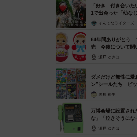
「好き…付き合いた
YXS10さんにお話を聞いた。
1で出会った「幼な
そんでなライターズ
64年間ありがとう
売 今後について
瀬戸 ゆきほ
ダメだけど無性に愛
ン”シールたち ビ
黒川 裕生
万博会場に設置され
な」「泣きそうにな
瀬戸 ゆきほ