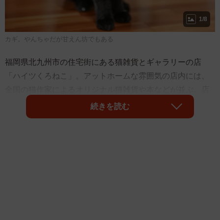
1/8
カギ。やんちゃだが甘えん坊でもある
福岡県北九州市の住宅街にある猫雑貨とギャラリーの店
「ハイツくろねこ」。アットホームな雰囲気の店内には、
全国の猫作家によるオリジナル猫雑貨や本などが並ぶ。店
主で猫作家の山根史江さんは現在、8匹の猫（すべて保護
続きを読む
猫）とともに2階の自宅で暮らしている。1階の店舗にはそ
のうちの何匹かが気ままに顔を出す。「カギ」（メス、5
歳）もその中の1匹。山根さんに「幸せをもたらしてくれ
た」という黒猫だ。出会いは突然だった。山根さんに話を
聞いた。