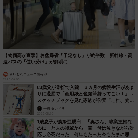
【物価高が直撃】お盆帰省「予定なし」が約半数 新幹線・高
速バスの「使い分け」が鮮明に
まいどなニュース情報部
2026.08.06
83歳父が骨折で入院 ３カ月の病院生活があま
りに退屈で「画用紙と色鉛筆持ってこい！」→
スケッチブックを見た家族が仰天「これ、売れ
ますよ…」
中将 タカノリ
2026.08.06
1歳息子が腕を亜脱臼 「奥さん、専業主婦な
のに」と夫の後輩から一言 母は泣きながら対
応し必死だった 何年もたった今もたまに思い