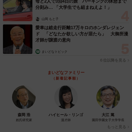
母と2人で3泊4日の旅 パーキングの休憩まで
す。
分刻み… 「大学生でも組まねえよ！」
山岡 もと子
愛車は総走行距離17万キロのホンダレジェン
ド 「どなたか欲しい方が居たら」 大御所漫
才師が譲渡の意向
まいどなトピック
６位以降を見る
まいどなファミリー
（新着記事順）
森岡 浩
ハイヒール・リンゴ
大江 篤
姓氏研究家
漫才師
園田学園女子大学学長
もっと見る