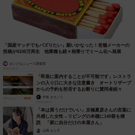
いました。それで人気の看板猫になり、「カギに会いた
い」とお客さんがたくさん来てくれるようになりました。
「国産マッチでもバズりたい」願いかなった！老舗メーカーの
投稿が4100万再生 他業種も続々相乗りでミーム化へ発展
まいどなニュース調査部
2026.08.07
「即座に案内することが不可能です」レストラ
ンの入り口に大きな注意書き オートリザーブ
からの予約を拒否するお断りに賛同者続々
中将 タカノリ
5/8
2026.08.07
「本は買うだけでいい」京極夏彦さんの言葉に
店内には「Book-R篠崎」という一棚店主の古本屋も併設されている
共感した女性→リビングの本棚に140冊を積
読 「家に自分だけの本屋さん」
その後の4年間で、野良の子が産んだキジトラ兄妹の「まる
山岡 もと子