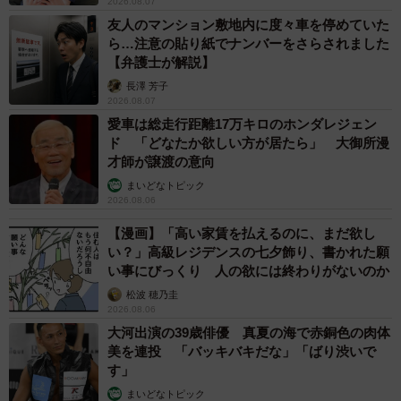
2026.08.07
男」「まる子」（ともに4歳）、保護猫活動をしている友人
友人のマンション敷地内に度々車を停めていた
から引き取った白猫の「しろゑ」（メス、3歳）、夜、草む
ら…注意の貼り紙でナンバーをさらされました
らで鳴いてさまよっていたキジトラの「キオ」（オス、2
【弁護士が解説】
歳）を保護し、東京から連れてきた子を含めて全部で8匹
長澤 芳子
2026.08.07
に。みんな家の近くなどで縁のあった子たちです。いま、
愛車は総走行距離17万キロのホンダレジェン
カギは看板猫の座を後から来た子たちに譲り、ふだんは2階
ド 「どなたか欲しい方が居たら」 大御所漫
の家で自由気ままに過ごしています。
才師が譲渡の意向
まいどなトピック
2026.08.06
【漫画】「高い家賃を払えるのに、まだ欲し
い？」高級レジデンスの七夕飾り、書かれた願
い事にびっくり 人の欲には終わりがないのか
松波 穂乃圭
2026.08.06
大河出演の39歳俳優 真夏の海で赤銅色の肉体
美を連投 「バッキバキだな」「ばり渋いで
す」
まいどなトピック