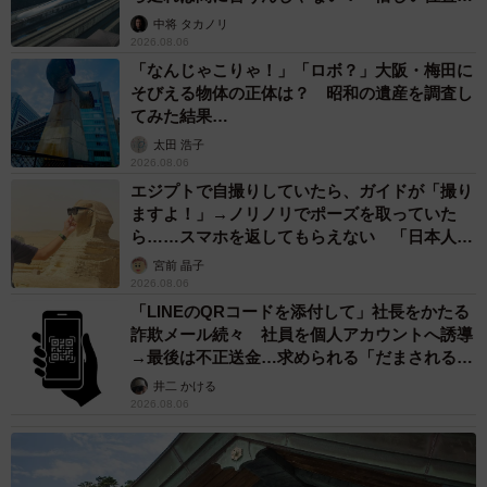
係が反響
中将 タカノリ
2026.08.06
「なんじゃこりゃ！」「ロボ？」大阪・梅田に
そびえる物体の正体は？ 昭和の遺産を調査し
てみた結果…
太田 浩子
2026.08.06
エジプトで自撮りしていたら、ガイドが「撮り
ますよ！」→ノリノリでポーズを取っていた
ら……スマホを返してもらえない 「日本人は
カモ代表かも」「私は6時間で3万円払った」
宮前 晶子
2026.08.06
「LINEのQRコードを添付して」社長をかたる
詐欺メール続々 社員を個人アカウントへ誘導
→最後は不正送金…求められる「だまされる前
提」の対策
井二 かける
2026.08.06