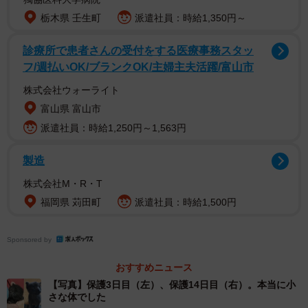
猫2匹だったんです。
栃木県 壬生町
派遣社員：時給1,350円～
なぜそこに赤ちゃん猫がいたのかわかりません。幸いけが
診療所で患者さんの受付をする医療事務スタッ
はしていませんでしたが、もし私が通るのがもう少し遅か
フ/週払いOK/ブランクOK/主婦主夫活躍/富山市
ったらカラスの餌食になってしまっていたところでした。
株式会社ウォーライト
すぐに助けて家に連れて帰ったものの、どうしたらいいの
富山県 富山市
かわからず、幸い猫のペットシッターさんの知人がいたの
派遣社員：時給1,250円～1,563円
で電話し、赤ちゃん猫の世話の仕方などを教えてもらいま
した。
製造
株式会社M・R・T
福岡県 苅田町
派遣社員：時給1,500円
Sponsored by
おすすめニュース
【写真】保護3日目（左）、保護14日目（右）。本当に小
さな体でした