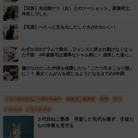
【写真】先住猫ナツ（左）とのツーショット。黒猫同士、
仲良しでした
【写真】ぺろっと舌を出したしぐさがかわいい！
2/8
保護して３日目（左）、保護１４日目（右）（山根さん提供）
わずか250グラムで救出…フェンスに挟まれ動けなくなっ
た子猫 4年後被毛は濃厚なシャム柄に！ 成長した姿に
「これは誰かにゃ？」
傷だらけだった外猫を保護したら「こたつ引きこもり猫」
1匹は助けることができず3日後に亡くなってしまったので
に！？ 風太くんが人を信じるようになるまでの3年間
すが、もう1匹は3時間に1回のミルクと排泄を主人と一緒に
続け、元気に育ってくれました。それがカギです。名前の
由来はしっぽの先端が曲がった「カギしっぽ」だったか
うちの福招きねこ〜西日本編〜
保護犬・保護猫
福岡
ネコ
ら。カギを救出したとき、店ではちょうど黒猫をテーマに
いきもの
ともに生きる
した作品の企画展「黒猫展」を開催していたため、「『ハ
２代目ねこ塾長 早逝した先代を継ぎ、生徒た
イツくろねこ』さんが黒猫展の最中に、本物の黒猫を拾っ
ちの学業を見守る
た」と友人たちの間で話題になりました。