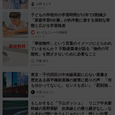
出し…
山岡 もと子
2026.08.06
子どもの学校外の学習時間が11年で2割減少
「家庭学習0分層」が約半数に達する深刻な実
態と広がる学習格差
まいどなニュース情報部
2026.08.06
「事故物件」という言葉のイメージにとらわれ
ていませんか？ 不動産業者が語る「物件の可
能性」を閉ざさないために必要なこと
平藤 清刀
2026.08.06
東京・千代田区の中央線高架に心ない落書き
歴史ある昌平橋架道橋の被害に怒りの声 「何
も分かってないし、センスも古い」「罰則強化
して」
中将 タカノリ
2026.08.06
もしかすると「下山ダッシュ」 リニア中央新
幹線の長野県駅 在来線との乗り継ぎなし→な
ら走れば間に合うんじゃない？ 惜しい位置関