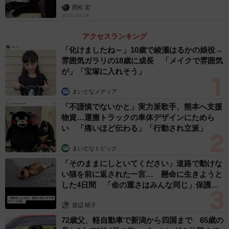
西松 宏
2019.09.28
アクセスランキング
「化けましたね～」10歳で綾瀬はるかの娘役→
雰囲気ガラリの18歳に成長 「メイクで雰囲気
が」「宝塚に入れそう」
まいどなメディア
3/8
「不謹慎でないかと」実力派歌手、熊本へ支援
物資…運搬トラックの車体デザインにためら
ナツ（左）との貴重なツーショット。黒猫同士、仲が良かった（山根さ
い 「痛いほど伝わる」「行動され立派」
ん提供）
まいどなトピック
「そのままにしといてください」道路で動けな
ナツは私が寝ていると必ず私の左腕を枕にして寝るのが好
い猫を前に返された一言… 懸命に生きようと
した4日間 「命の重さはみんな同じ」保護団
きな子でした。23年に15歳で亡くなりましたが、ナツがい
体代表の訴え
なくなると、今度はカギが同じ場所で腕枕するようにな
渡辺 晴子
り、ナツのいない空間を埋めてくれるようになったんで
72歳父、軽自動車で新潟から四国まで 65歳の