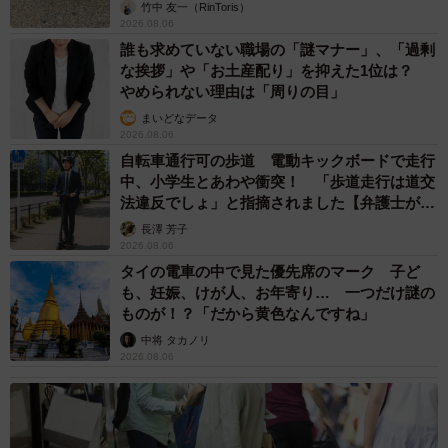
竹中 友一（RinToris）
2026.08.06
【店名】猫雑貨とギャラリーの店「ハイツくろねこ」
誰も求めていない職場の「謎マナー」、「過剰
【住所】福岡県北九州市小倉北区篠崎2-25-1
な挨拶」や「お土産配り」を抑えた1位は？
【X,インスタグラム】@haitsukuroneko
やめられない理由は「周りの目」
まいどなデータ
2026.08.06
自転車通行可の歩道 電動キックボードで走行
中、小学生とあわや衝突！ 「歩道走行は道交
法違反でしょ」と指摘されました【弁護士が解
説】
長澤 芳子
2026.08.06
タイの電車の中で見た優先席のマーク 子ど
も、妊娠、けが人、お年寄り… 一つだけ謎の
ものが！？「だから黄色なんですね」
中将 タカノリ
2026.08.06