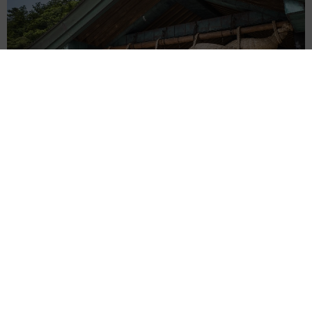
重みも歴史もズッシリ…出雲大社の日本最大級「大しめ縄」が8
年ぶり掛けかえ 伝統の「大撚り合わせ」が28万回超再生「ほ
んとに圧巻」
まいどなニュース調査部
2026.08.06
「これ全部長野県」海外のような絶景ショット
に感動と反響「離れてからいいところだったん
だって気づいた」
行橋 友
2026.08.06
「ミステリーの女王」と呼ばれた作家の娘は
「2時間サスペンスの女王」 聞いていたのと