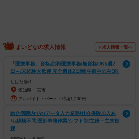
まいどなの求人情報
求人情報一覧へ
「医療事務」資格必須/医療事務/無資格OK!/週2
＊＊＊＊＊
日～/未経験大歓迎 完全週休2日制!午前中のみOK
しばた歯科
山根さん カギと出会ったのは2020年8月。東京から北九
愛知県 一宮市
州に移住し、店を開いて1年が経った頃でした。朝、自転車
アルバイト・パート：時給1,200円～
に乗って家を出て、近くの駐車場を通ったとき、カラスが
4、5羽、いっせいに飛び立ったので、なんだろうとカラス
総合病院内でのデータ入力業務/社会保険加入あ
り/経験不問/医師事務作業/シフト制/主婦・主夫歓
たちがいた場所を見たら、地面に黒いものが2匹、もぞもぞ
迎
と動いていて。よく見ると生後まだ1週間くらいの赤ちゃん
獨協医科大学病院