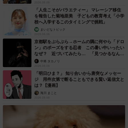
2026.08.06
「人生こそがバラエティー」 マレーシア移住
を報告した菊地亜美 子どもの教育考え「小学
6/8
校へ入学するこのタイミングで挑戦」
店内には気になる猫雑貨がいっぱい（左上）、山根さんはカギをモデル
まいどなトピック
にデザインしたステッカーなどのグッズも販売。「墨の濃淡が好きで、
2026.08.06
黒猫はまさにモチーフにぴったり。カギはいつも創作のインスピレーシ
京都駅をぶらぶら→ホームの隅に何やら「ドロ
ョンを与えてくれています」（右上）、今は人なつこい白猫のしろゑが
ン」のポーズをする忍者 この暑い中いったい
看板猫を務めていることが多い（左下）、店はJR南小倉駅から徒歩約１
なぜ？ 近づいてみたら… 「見つかるなんて
５分の住宅街にある（右下）
未熟」
中将 タカノリ
2026.08.06
「明日ひま？」 知り合いから唐突なメッセー
ジ 用件次第で断ることもできる賢い返信文と
は？【漫画】
海川 まこと
2026.08.06