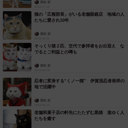
西松 宏
2019.07.16
当時、東京から一緒に連れてきた子に長毛の黒猫「ナツ」
猫の「広報部長」がいる老舗眼鏡店 地域の人
（メス）がいました。この子は当時住んでいたアパート近
たちに愛され10年
くで誰かから水をかけられびちょびちょに濡れていたとこ
ろを保護した子。私が初めて「猫を飼いたい」と思い、ず
西松 宏
2019.08.11
っと寄り添ってきた子です。カギがやってくると、同じ黒
そっくり猫２匹、交代で参拝者をお出迎え な
猫同士、気が合うのか、ナツはお姉さんのようにカギを可
でるとご利益との噂も
愛がってくれました。
西松 宏
2019.08.28
忍者に変身する“くノ一猫” 伊賀流忍者発祥の
地で活躍中
西松 宏
2019.09.14
老舗和菓子店の軒先にたたずむ黒猫 道ゆく人
たちを癒す