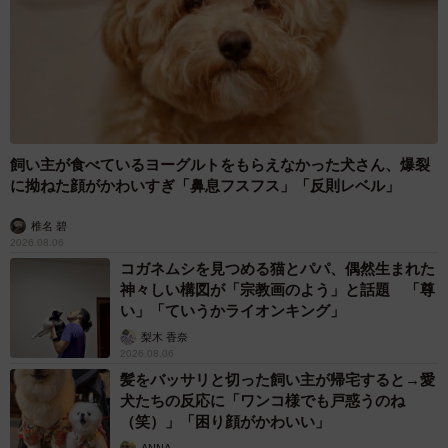
7/8
パッと見はわかりにくいが、触るとカギしっぽなのがわかる
北九州に移住してきたとき、知り合いはほとんどいません
でしたが、カギがいてくれたおかげで、猫作家さんやお客
飼い主が食べているヨーグルトをもらえなかった犬さん、爆裂
さんなどいろんな方々との縁や交流の輪が広がって、こう
に拗ねた顔がかわいすぎ「鼻息フスフス」「反則レベル」
して店を続けられ、年に数回の企画展も開催できていま
椎名 碧
す。「黒猫は幸運を招く」といいますがまさにそう。猫が
2026.08.06
カラスに襲われたという話は聞いたことがありましたが、
コガネムシを見つめる猫とパパ、偶然生まれた
神々しい構図が「宗教画のよう」と話題 「尊
実際、自分がそういう状況の赤ちゃん猫を助けるなんて夢
い」「ていうかライオンキング」
にも思いませんでした。私と主人には子どもがいないの
梨木 香奈
で、カギは大切な娘です。これからも「カギしっぽ」で幸
2026.08.06
運をひっかけてきてほしいです。
髪をバッサリと切った飼い主が帰宅すると→愛
犬たちの反応に「ワンコ様でも戸惑うのね
（笑）」「困り顔がかわいい」
ANNA