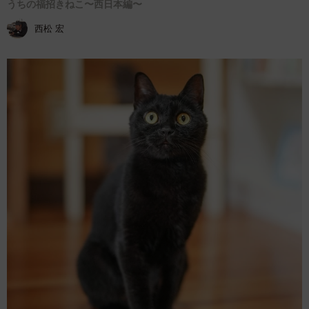
うちの福招きねこ〜西日本編〜
西松 宏