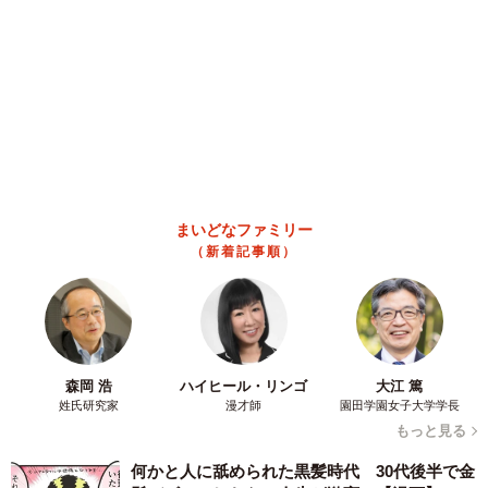
「テレビより私を見て？」パパの目の前に陣取
る犬に1.4万いいね あまりにも健気な熱烈ア
ピールのちょっと切ない結末
梨木 香奈
2026.08.08
太っ腹！京都の老舗中華料理店がフルコース料
理50人前を無料提供 「一市民としてお礼を」
つながる善意の輪
京都新聞社
2026.08.08
2泊3日の東京出張→飼い主さんが不在中ハムス
ターに異変 眉間にできた深いしわ、「急に老
けた？」【漫画】
海川 まこと
2026.08.08
赤ちゃんが気になる？ひょっこり顔を出す2匹
の猫の愛らしさに悶絶…！ 「こんなかわいい
構図あります？」「ベストショットすぎる！」
梨木 香奈