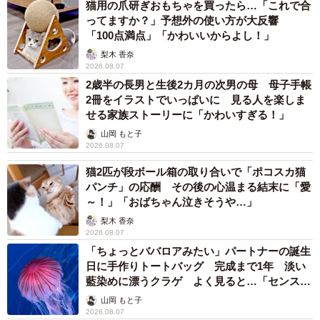
まいどなトピック
2026.08.07
「こんなかわいい子おるん！？」大阪出身の
UHB26歳アナが話題…父は元プロ野球選手
「アイドルさんよりかわいい」「めちゃ爽や
か」
まいどなメディア
2026.08.07
世界一周中に3度も出会った運命的カップル
口では言えない「ジョージアの熱い夜」に「も
うやめぇや！」藤井が猛ツッコミ連発【新婚さ
ん】
まいどなニュース
2026.08.07
「即座に案内することが不可能です」レストラ
ンの入り口に大きな注意書き オートリザーブ
からの予約を拒否するお断りに賛同者続々
中将 タカノリ
2026.08.07
「本は買うだけでいい」京極夏彦さんの言葉に
共感した女性→リビングの本棚に140冊を積
読 「家に自分だけの本屋さん」