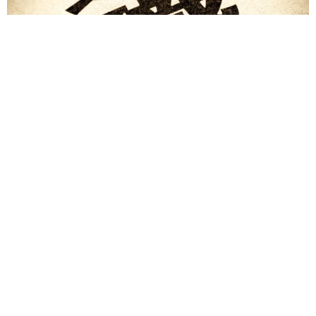
まいどなトピック
2026.08.06
「人生こそがバラエティー」 マレーシア移住を報告した菊地亜
美 子どもの教育考え「小学校へ入学するこのタイミングで挑
戦」
まいどなトピック
2026.08.06
京都駅をぶらぶら→ホームの隅に何やら「ドロ
ン」のポーズをする忍者 この暑い中いったい