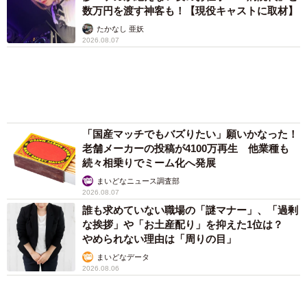
れ エイズだし手がかかるけど…おうちで暮ら
「あの子は今、こういう課題を抱えている」と情報を共有
すと「おじ猫」だって可愛くなったよ！
し、全体で見守る体制を作ることが大切です。
鶴野 浩己
また、一人ひとりの成長速度に合わせて課題を設定し、
「不謹慎でないかと」実力派歌手、熊本へ支援
物資…運搬トラックの車体デザインにためら
「個別性」を尊重した関わりを持つことも効果的です。困
い 「痛いほど伝わる」「行動され立派」
ったときにはすぐに相談できるような雰囲気作りも求めら
れます。
まいどなトピック
2泊3日の東京出張→飼い主さんが不在中ハムス
先輩たちの仕事量は一時的に増えるかもしれませんが、組
ターに異変 眉間にできた深いしわ、「急に老
けた？」【漫画】
織の未来を担う人材への「投資」と考え、一人ひとりを大
切に育てていただきたいですね。
海川 まこと
６位以降を見る
◆太田加世（おおた・かよ） C-FEN（シーフェン）代表
まいどなファミリー
（新着記事順）
病院勤務、大学教員等を経て、2007年より現職。看護師を
対象としたマネジメント、コミュニケーション等の研修を
おこなう。著書に「看護管理 ナースポケットブック」