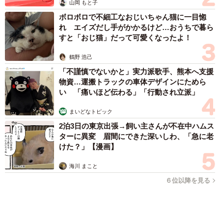
ITエンジニアがAIとつくる家庭菜園 ローカルLLMのゆるふわ
AIたちとお話しながら開墾してみたら… 夢の「スマートな菜
園生活」実現なるか
井二 かける
2026.08.08
プチバズしたママ友とのLINEスクショ うっ
かり電話番号を流出させちゃった！ 激怒する
友人 慰謝料の相場はいくらですか【弁護士が
解説】
長澤 芳子
2026.08.08