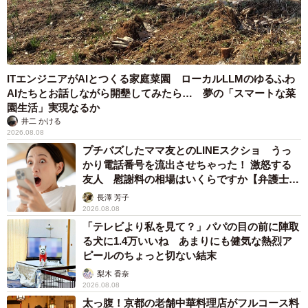
2026.08.07
難聴のお姉ちゃんに5歳の妹が手話通訳 互いに支え合う家族の
日常に反響「妹ちゃん、頼もしい」「かわいい通訳さん」
五ヶ瀬 あお
2026.08.07
ラストライブ控えるT-BOLAN森友嵐士 にし
たん社長がTikTok内で独占インタビュー
まいどなニュース