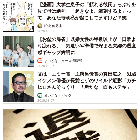
山岡 もと子
2026.08.07
友人のマンション敷地内に度々車を停めていた
ら…注意の貼り紙でナンバーをさらされました
【弁護士が解説】
長澤 芳子
2026.08.07
愛車は総走行距離17万キロのホンダレジェン
ド 「どなたか欲しい方が居たら」 大御所漫
才師が譲渡の意向
まいどなトピック
2026.08.06
【漫画】「高い家賃を払えるのに、まだ欲し
い？」高級レジデンスの七夕飾り、書かれた願
い事にびっくり 人の欲には終わりがないのか
松波 穂乃圭
2026.08.06
大河出演の39歳俳優 真夏の海で赤銅色の肉体
美を連投 「バッキバキだな」「ばり渋いで
す」