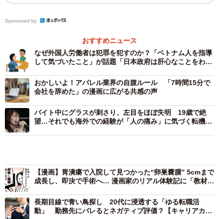
高齢の患者さんとの接し方に問題があることが分かったAさ
Sponsored by
んは、すぐにBさんに「患者さんからの声を聞きつつ、相手
おすすめニュース
の目を見て話すこと」の大切さを伝えました。しかしBさん
なぜ外国人労働者は犯罪を犯すのか？「ベトナム人を指導
は「申し訳ありません」と力なくうつむくものの、状況は
して気づいたこと」が話題「日本政府は肝心なことをわか
ってない」
改善しません。
おかしいよ！アパレル業界の自腹ルール 「7時間15分で
会社を辞めた」の漫画に広がる共感の声
Bさんのような新人看護師にはどのような背景があるのでし
ょうか。看護師専門の研修講師である太田加世さんに話を
バイト中にグラスが刺さり、左目をほぼ失明 19歳で絶
望…それでも海外での経験が「人の痛み」に気づく転機
聞きました。
に “片目シンガー”が伝えたいエール
【漫画】胃潰瘍で入院して見つかった“卵巣嚢腫” 5cmまで
自信喪失を防ぐために「チームで育てる」環境が
成長し、即決で手術へ… 漫画家のリアル体験記に「教材に
大切
するべき」「検診の大切さを実感」の声
長期目線で青い鳥探し 20代に浸透する「ゆる転職活
ー新人看護師が年配の患者さんとの対話に苦戦する背景に
動」 勤務先にバレるとネガティブ評価？【キャリアカウ
ンセラーが解説】
は何があるのでしょうか