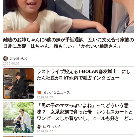
まいどなトピック
2026.08.07
退職金を運用に回せる人は何が違う？ 「退職金額の多さ」より
重要な“ある経験”とは
まいどなニュース情報部
2026.08.07
「火事以来10カ月ぶり」全焼した自宅訪れた林
家ぺー 内装も壁も取り払われスケルトン状態
の部屋に呆然