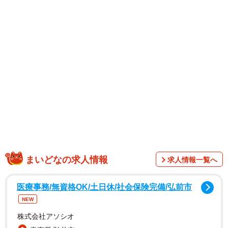
1/1
高齢の患者さんに上手く話せない新人が増加 ※画像はイメージです
まいどなの求人情報
（rrice/stock.adobe.com）
求人情報一覧へ
医療事務/無資格OK/土日休/社会保険完備/弘前市
NEW
株式会社アソシオ