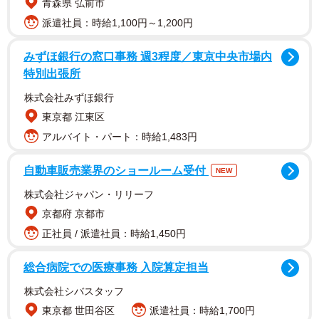
青森県 弘前市
派遣社員：時給1,100円～1,200円
みずほ銀行の窓口事務 週3程度／東京中央市場内
特別出張所
株式会社みずほ銀行
東京都 江東区
Aさんは自分の目で確かめようと、Bさんの動きを観察して
アルバイト・パート：時給1,483円
みます。すると同僚の看護師とは業務の引継ぎを的確にお
自動車販売業界のショールーム受付
こない、骨折で入院している20代の患者さんとはコミュニ
NEW
ケーションが取れているようです。
株式会社ジャパン・リリーフ
京都府 京都市
しかし80代の患者さんの病室に入った途端、Bさんの表情
正社員 / 派遣社員：時給1,450円
は硬く、視線は手元のカルテに落とされたままに変化しま
総合病院での医療事務 入院算定担当
す。その時に血圧計測をしていたBさんは、無言で計測を終
えると会釈だけして足早に部屋を出て行ってしまいまし
株式会社シバスタッフ
た。
東京都 世田谷区
派遣社員：時給1,700円