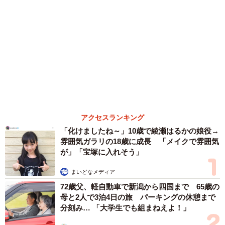
（Gakken）等がある。
森岡 浩
ハイヒール・リンゴ
大江 篤
姓氏研究家
漫才師
園田学園女子大学学長
もっと見る
何かと人に舐められた黒髪時代 30代後半で金
髪デビューしたら…人生が激変！【漫画】
海川 まこと
2026.08.08
夫はマイファスHiro、義父母も義兄も超有名歌
手の28歳モデル兼俳優が第1子出産を報告「母
子ともに健康…日々、大切に過ごしたい」
まいどなトピック
2026.08.08
お盆明けは介護相談が3割増加 帰省時に確認
したい「離れて暮らす親の異変」チェックポイ
ントは？
まいどなニュース情報部
2026.08.08