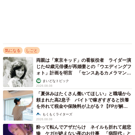
まいどなニュース調査部
ーこのままの状態にしておくと、どんな問題が生じますか
2026.08.07
誰も求めていない職場の「謎マナー」、「過剰
最大の問題は、新人が自信を失い孤立してしまうことで
な挨拶」や「お土産配り」を抑えた1位は？
やめられない理由は「周りの目」
す。周りについていけない焦りや、患者さんからのクレー
まいどなデータ
ムによって心が折れ、最終的に離職を選んでしまう場合も
2026.08.06
あるでしょう。
アクセスランキング
「化けましたね～」10歳で綾瀬はるかの娘役→
コミュニケーションが苦手であるために、業務への習熟が
雰囲気ガラリの18歳に成長 「メイクで雰囲気
遅れる傾向はあるものの、周りの先輩看護師たちの適切な
が」「宝塚に入れそう」
支援があれば、自信を取り戻せるはずです。
まいどなメディア
ーこのような新人にどのようにかかわったらいいのでしょ
72歳父、軽自動車で新潟から四国まで 65歳の
母と2人で3泊4日の旅 パーキングの休憩まで
うか
分刻み… 「大学生でも組まねえよ！」
「チームで育てる」という意識が不可欠です。教育担当者
山岡 もと子
ひとりに育成を任せるのではなく、病棟のスタッフ全員が
ボロボロで不細工なおじいちゃん猫に一目惚