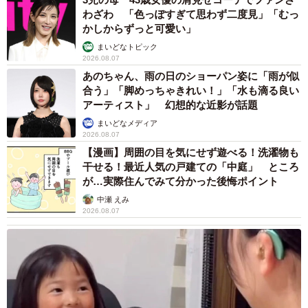
梨木 香奈
2026.08.07
「ちょっとババロアみたい」パートナーの誕生
日に手作りトートバッグ 完成まで1年 淡い
藍染めに漂うクラゲ よく見ると…「センスす
ごい」
山岡 もと子
2026.08.07
【漫画】大学生息子の「頼れる彼氏」っぷりを
見て母は絶句 「起きなよ、遅刻するよ」っ
て…あなた毎朝私が起こしてますけど？笑
松波 穂乃圭
2026.08.07
【お盆の帰省】既婚女性の半数以上が「日常よ
り疲れる」 気遣いや準備で深まる夫婦の温度
感ギャップ鮮明に
まいどなニュース情報部
2026.08.07
父は「エミー賞」主演男優賞の真田広之 31歳
イケメン俳優が長髪ヒゲのワイルド近影「ガチ
ヒロさんそっくり」「新たな一面もステキ」