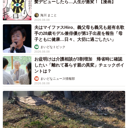
2026.08.08
乃木坂46賀喜遥香 5年ぶり週チャン表紙 巻
頭グラビアでは激レアなメガネルームウエア姿
まいどなニュースエンタメ部
2026.08.07
3児の母 43歳女優の肩見せコーデでファンざ
わざわ 「色っぽすぎて思わず二度見」「むっ
かしからずっと可愛い」
まいどなトピック
2026.08.07
あのちゃん、雨の日のショーパン姿に「雨が似
合う」「脚めっちゃきれい！」「水も滴る良い
アーティスト」 幻想的な近影が話題
まいどなメディア
2026.08.07
【漫画】周囲の目を気にせず遊べる！洗濯物も
干せる！最近人気の戸建ての「中庭」 ところ
が…実際住んでみて分かった後悔ポイント
中瀬 えみ