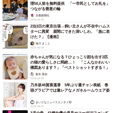
2026.08.07
「男の子のママっぽいよね」ってどういう意
味？ 女系家族で育った母 いつもスカートと
ワンピースしか着ないし、ヒールも好き どの
へんが…
山岡 もと子
2026.08.07
猫用の爪研ぎおもちゃを買ったら…「これで合
ってますか？」予想外の使い方が大反響
「100点満点」「かわいいからよし！」
梨木 香奈
2026.08.07
2歳半の長男と生後2カ月の次男の母 母子手帳
2冊をイラストでいっぱいに 見る人を楽しま
せる家族ストーリーに「かわいすぎる！」
山岡 もと子
2026.08.07
猫2匹が段ボール箱の取り合いで「ポコスカ猫
パンチ」の応酬 その後の心温まる結末に「愛
～！」「おばちゃん泣きそうや…」