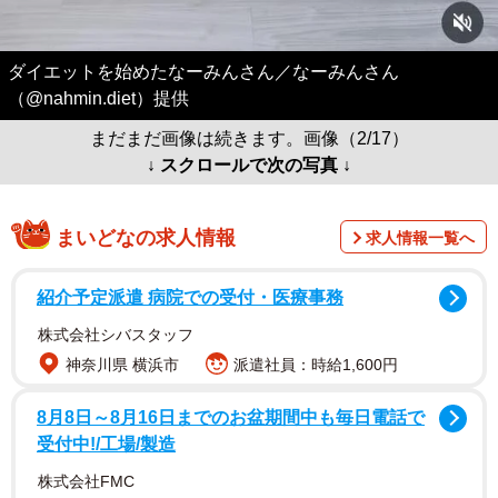
ダイエットを始めたなーみんさん／なーみんさん
（@nahmin.diet）提供
まだまだ画像は続きます。画像（2/17）
↓ スクロールで次の写真 ↓
まいどなの求人情報
求人情報一覧へ
紹介予定派遣 病院での受付・医療事務
株式会社シバスタッフ
神奈川県 横浜市
派遣社員：時給1,600円
8月8日～8月16日までのお盆期間中も毎日電話で
受付中!/工場/製造
株式会社FMC