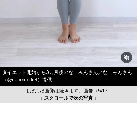
ダイエット開始から3カ月後のなーみんさん／なーみんさん
（@nahmin.diet）提供
まだまだ画像は続きます。画像（5/17）
↓ スクロールで次の写真 ↓