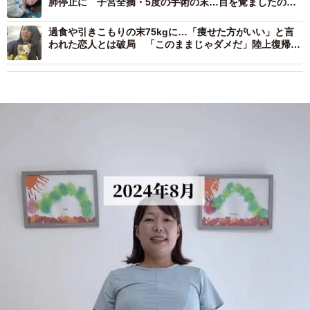
肺停止に 子宮全摘・5度の手術の末…目を覚ましたのは1
週間後 家族の支えがつないだ“奇跡”
過食や引きこもりの末75kgに…「痩せた方がいい」と言
われた恋人とは破局 「このままじゃダメだ」陸上復帰目
指して18kg減 28歳女性の軌跡