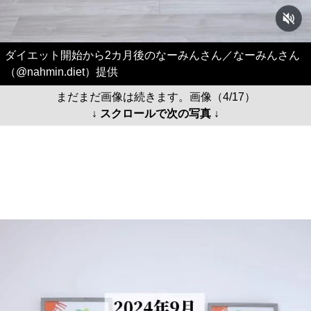
ダイエット開始から2カ月後のなーみんさん／なーみんさん
（@nahmin.diet）提供
まだまだ画像は続きます。画像（4/17）
↓ スクロールで次の写真 ↓