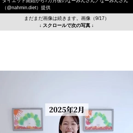
ダイエット開始から7カ月後のなーみんさん／なーみんさん
（@nahmin.diet）提供
まだまだ画像は続きます。画像（9/17）
↓ スクロールで次の写真 ↓