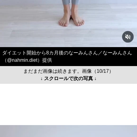
ダイエット開始から8カ月後のなーみんさん／なーみんさん
（@nahmin.diet）提供
まだまだ画像は続きます。画像（10/17）
↓ スクロールで次の写真 ↓