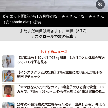
ダイエット開始から1カ月後のなーみんさん／なーみんさん
（@nahmin.diet）提供
まだまだ画像は続きます。画像（3/17）
↓ スクロールで次の写真 ↓
おすすめニュース
【写真16枚】10カ月で27kg減量 1カ月ごとに体型が変わ
っていく様子を見る
【インスタグラムの投稿】27kg減量に取り組んだ様子を
動画でチェック
「ママはなんでデブなの？」3歳息子のひと言で決意 13
カ月で、75kg→56kgへ…心も体も整えた“生活習慣の見直
し”ダイエット
10年の不妊治療の末に授かった双子 出産した夜、母は心