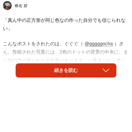
椎名 碧
「真ん中の正方形が同じ色なの作った自分でも信じられな
い」
こんなポストをされたのは、ぐぐぐ（
@gggggocha
）さ
ん。投稿された写真には、2色のドットの背景の中央に、ま
た別の色で塗られた正方形があります。一見まったく違っ
て見える正方形の色が“実は同じ”という衝撃の錯視画像で
続きを読む
す。
「なにこれマジで？？？？」
「目がおかしいのかと思った」
「左右交互に指で隠したらホントに同じ色でビビる」
「もうCPUにしか見えないｗｗｗ」