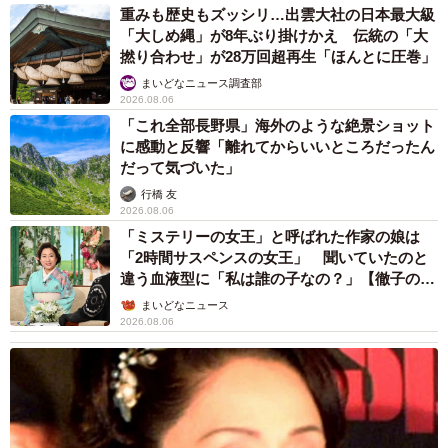
重みも歴史もズッシリ…出雲大社の日本最大級
「大しめ縄」が8年ぶり掛けかえ 伝統の「大
撚り合わせ」が28万回超再生「ほんとに圧巻」
まいどなニュース調査部
2026.08.06
「これ全部長野県」海外のような絶景ショット
に感動と反響「離れてからいいところだったん
だって気づいた」
行橋 友
2026.08.06
「ミステリーの女王」と呼ばれた作家の娘は
「2時間サスペンスの女王」 聞いていたのと
違う血液型に「私は誰の子なの？」【徹子の部
屋】
まいどなニュース
2026.08.06