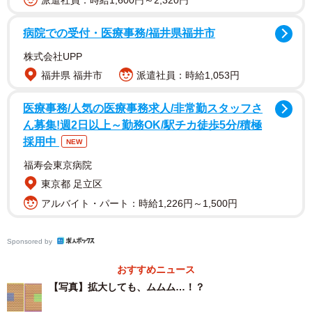
派遣社員：時給1,600円～2,320円
病院での受付・医療事務/福井県福井市
株式会社UPP
福井県 福井市
派遣社員：時給1,053円
医療事務/人気の医療事務求人/非常勤スタッフさ
ん募集!週2日以上～勤務OK/駅チカ徒歩5分/積極
採用中
NEW
福寿会東京病院
東京都 足立区
ーーこの作品はいつ頃、どのようなきっかけで制作された
アルバイト・パート：時給1,226円～1,500円
のでしょうか？
Sponsored by
「今年の6月頃に制作しました。大学の『色』をテーマにし
た自由課題で、見た目の色と認識のズレについて考えてい
おすすめニュース
【写真】拡大しても、ムムム…！？
たときに、この錯視表現にたどり着きました」