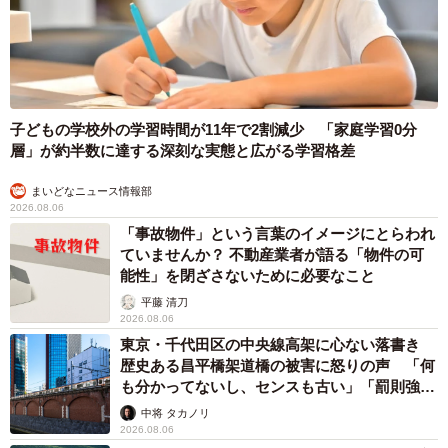
子どもの学校外の学習時間が11年で2割減少 「家庭学習0分
層」が約半数に達する深刻な実態と広がる学習格差
まいどなニュース情報部
2026.08.06
「事故物件」という言葉のイメージにとらわれ
ていませんか？ 不動産業者が語る「物件の可
能性」を閉ざさないために必要なこと
平藤 清刀
2026.08.06
東京・千代田区の中央線高架に心ない落書き
歴史ある昌平橋架道橋の被害に怒りの声 「何
も分かってないし、センスも古い」「罰則強化
して」
中将 タカノリ
2026.08.06