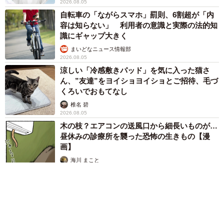
2026.08.05
自転車の「ながらスマホ」罰則、6割超が「内
容は知らない」 利用者の意識と実際の法的知
識にギャップ大きく
まいどなニュース情報部
2026.08.05
涼しい「冷感敷きパッド」を気に入った猫さ
ん、”友達”をヨイショヨイショとご招待、毛づ
くろいでおもてなし
椎名 碧
2026.08.05
木の枝？エアコンの送風口から細長いものが…
昼休みの診療所を襲った恐怖の生きもの【漫
画】
海川 まこと
2026.08.05