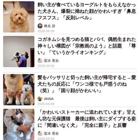
飼い主が食べているヨーグルトをもらえなかっ
た犬さん、爆裂に拗ねた顔がかわいすぎ「鼻息
フスフス」「反則レベル」
椎名 碧
2026.08.06
コガネムシを見つめる猫とパパ、偶然生まれた
神々しい構図が「宗教画のよう」と話題 「尊
い」「ていうかライオンキング」
梨木 香奈
2026.08.06
2/4
髪をバッサリと切った飼い主が帰宅すると→愛
犬たちの反応に「ワンコ様でも戸惑うのね
拡大した図（提供：ぐぐぐさん）
（笑）」「困り顔がかわいい」
ANNA
「自分でも『あれ？ほんとに同じ色だっけ？』と思うくら
2026.08.06
い不思議でした。理論的に理解していても、それでもまた
「かわいいストーカーに追われています」甘え
錯覚に引っかかる感覚があって、ずっと見ていても飽きな
ん坊な元保護猫 最後は飼い主にダイブする姿
に「間違いなく犬」「完全に親子」と反響
いおもしろい仕上がりになったと思います」
梨木 香奈
2026.08.06