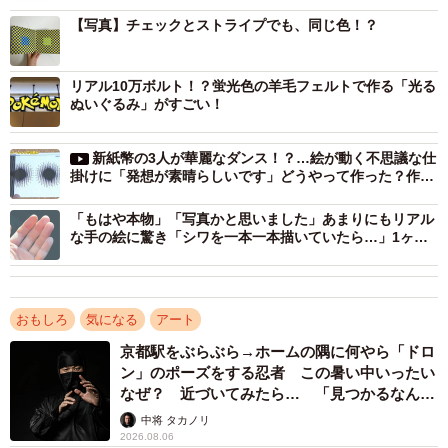
ーーこの制作テーマを選ばれたのは？
【写真】チェックとストライプでも、同じ色！？
「友人と『これは青？緑？』とバッグの色の呼び方で話が
リアル10万ボルト！？蛍光色の羊毛フェルトで作る「光る
食い違ったことがきっかけです。その違和感から、周囲の
ぬいぐるみ」がすごい！
色によって見え方が変わる現象に興味を持ち、ムンカー錯
視を知りました。同じ色でも周りの色によって相対的に違
新紙幣の3人が華麗なダンス！？…絵が動く不思議な仕
掛けに「発想が素晴らしいです」どうやって作った？作者
って見える、という目の錯覚を利用しています！」
に聞いた
「もはや本物」「写真かと思いました」あまりにもリアル
ーー実際に制作された際に工夫された点は？
な手の絵に驚き「シワを一本一本描いていたら…」1ヶ月
かけた大作
「色の組み合わせによって錯視の強さが大きく変わるた
め、何パターンも試して比較しました。シンプルな構成に
おもしろ
気になる
アート
することで、見どころがすぐに分かるように意識していま
京都駅をぶらぶら→ホームの隅に何やら「ドロ
す」
ン」のポーズをする忍者 この暑い中いったい
なぜ？ 近づいてみたら… 「見つかるなんて
未熟」
中将 タカノリ
ーー完成作品を見られて？
2026.08.06