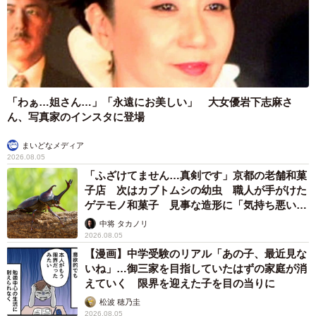
「わぁ…姐さん…」「永遠にお美しい」 大女優岩下志麻さ
ん、写真家のインスタに登場
まいどなメディア
2026.08.05
「ふざけてません…真剣です」京都の老舗和菓
子店 次はカブトムシの幼虫 職人が手がけた
ゲテモノ和菓子 見事な造形に「気持ち悪いく
らいリアル」
中将 タカノリ
2026.08.05
【漫画】中学受験のリアル「あの子、最近見な
いね」…御三家を目指していたはずの家庭が消
えていく 限界を迎えた子を目の当りに
松波 穂乃圭
2026.08.05