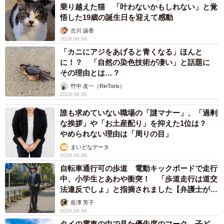
乗り越えた猫 「叶わないかもしれない」と覚
悟した19歳の誕生日を迎えて感動
古川 諭香
2026.08.06
「カニにアジをあげると青くなる」ほんと
に！？ 「自然の染色技術が凄い」と話題に
その理由とは…？
竹中 友一（RinToris）
2026.08.06
誰も求めていない職場の「謎マナー」、「過剰
な挨拶」や「お土産配り」を抑えた1位は？
やめられない理由は「周りの目」
まいどなデータ
2026.08.06
自転車通行可の歩道 電動キックボードで走行
中、小学生とあわや衝突！ 「歩道走行は道交
法違反でしょ」と指摘されました【弁護士が解
説】
長澤 芳子
2026.08.06
タイの電車の中で見た優先席のマーク 子ど