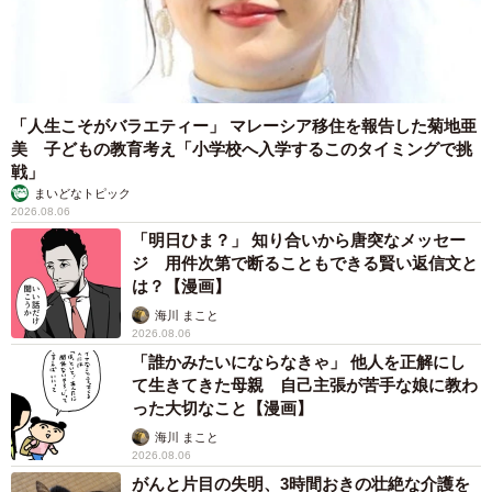
真ん中の正方形が同じ色なの作った自分でも信じられない
pic.twitter.com/TQcbc1S8tq
「人生こそがバラエティー」 マレーシア移住を報告した菊地亜
— ぐぐぐ (@gggggocha)
June 19, 2025
美 子どもの教育考え「小学校へ入学するこのタイミングで挑
戦」
まいどなトピック
2026.08.06
「明日ひま？」 知り合いから唐突なメッセー
ジ 用件次第で断ることもできる賢い返信文と
は？【漫画】
海川 まこと
2026.08.06
「誰かみたいにならなきゃ」 他人を正解にし
て生きてきた母親 自己主張が苦手な娘に教わ
った大切なこと【漫画】
海川 まこと
2026.08.06
がんと片目の失明、3時間おきの壮絶な介護を