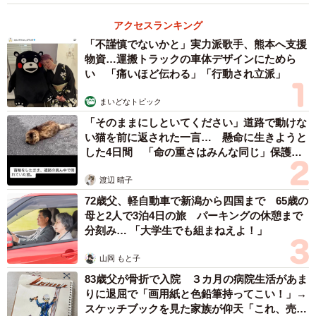
ーー錯覚をテーマにした作品はほかにも？
アクセスランキング
「いえ、錯視をテーマにした作品は今回がはじめてです！
「不謹慎でないかと」実力派歌手、熊本へ支援
物資…運搬トラックの車体デザインにためら
でも、見る人の感覚を揺さぶるような表現にはずっと興味
い 「痛いほど伝わる」「行動され立派」
があります」
まいどなトピック
ーーSNSで大きな反響がありましたね。
「そのままにしといてください」道路で動けな
い猫を前に返された一言… 懸命に生きようと
した4日間 「命の重さはみんな同じ」保護団
「『全然同じ色に見えない！』という反応がとても多かっ
体代表の訴え
たです。リプや引用でも検証している人が沢山いて、『検
渡辺 晴子
証動画を見てやっと納得した』という声も多かったです。
72歳父、軽自動車で新潟から四国まで 65歳の
母と2人で3泊4日の旅 パーキングの休憩まで
一方で“CPUにしか見えない！”という声も沢山あがってい
分刻み… 「大学生でも組まねえよ！」
て、全く予想していなかった反応だったので笑ってしまい
ました（笑）。中には私の画像を元に、似たような錯視画
山岡 もと子
像を作ることに挑戦している人もいて楽しませてもらいま
83歳父が骨折で入院 ３カ月の病院生活があま
りに退屈で「画用紙と色鉛筆持ってこい！」→
した！」
スケッチブックを見た家族が仰天「これ、売れ