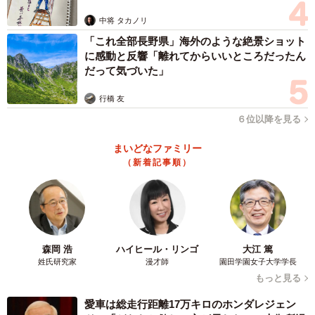
ますよ…」
中将 タカノリ
「これ全部長野県」海外のような絶景ショット
に感動と反響「離れてからいいところだったん
だって気づいた」
行橋 友
６位以降を見る
まいどなファミリー
（新着記事順）
3/4
森岡 浩
ハイヒール・リンゴ
大江 篤
姓氏研究家
漫才師
園田学園女子大学学長
他のページも同じトリックで同じ色！（提供：ぐぐぐさん）
もっと見る
愛車は総走行距離17万キロのホンダレジェン