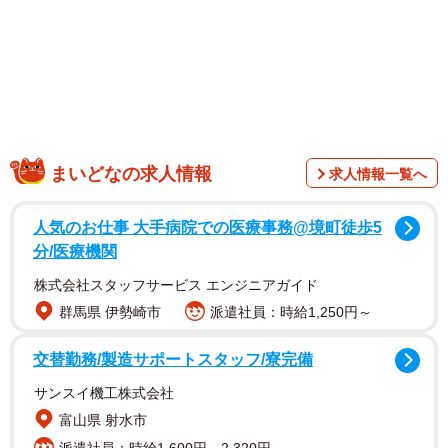
投稿には、たくさんのコメントが寄せられました。話題の
作品を生み出したぐぐぐさんに、お話を伺いました。
まいどなの求人情報
求人情報一覧へ
人気のお仕事 大手病院での医療事務@境町徒歩5
分/医療機関
株式会社スタッフサービス エンジニアガイド
群馬県 伊勢崎市
派遣社員：時給1,250円～
交替勤務/製造サポートスタッフ/寮完備
1/4
サンスイ機工株式会社
目の錯覚を利用したトリックアート（提供：ぐぐぐさん）
富山県 射水市