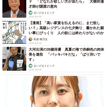
ド 「どなたか欲しい方が居たら」 大御所漫
才師が譲渡の意向
まいどなトピック
2026.08.06
【漫画】「高い家賃を払えるのに、まだ欲し
い？」高級レジデンスの七夕飾り、書かれた願
い事にびっくり 人の欲には終わりがないのか
松波 穂乃圭
2026.08.06
大河出演の39歳俳優 真夏の海で赤銅色の肉体
美を連投 「バッキバキだな」「ばり渋いで
す」
まいどなトピック
2026.08.06
4/4
チェック柄でも目の錯覚が！（提供：ぐぐぐさん）
「同じ色なのに違って見える」そんな目と脳のズレに驚き
つつ、ついじっと見入ってしまう不思議な作品でした。