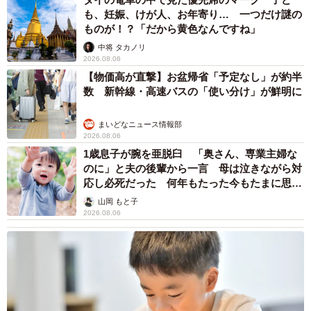
も、妊娠、けが人、お年寄り… 一つだけ謎の
ものが！？「だから黄色なんですね」
中将 タカノリ
2026.08.06
【物価高が直撃】お盆帰省「予定なし」が約半
数 新幹線・高速バスの「使い分け」が鮮明に
まいどなニュース情報部
2026.08.06
1歳息子が腕を亜脱臼 「奥さん、専業主婦な
のに」と夫の後輩から一言 母は泣きながら対
応し必死だった 何年もたった今もたまに思い
出し…
山岡 もと子
2026.08.06