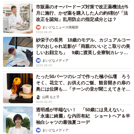
市販薬のオーバードーズ対策で改正薬機法が5
月に施行、かぜ薬を購入した人の約6割が「法
改正を認知」乱用防止の指定成分とは？
まいどなニュース情報部
2026.08.05
紗栄子の長男 18歳のモデル、カジュアルコー
デのおしゃれ近影が「両親のいいとこ取りの美
しいお顔立ち」 9歳に渡英し全寮制カレッジ
で学ぶ
まいどなメディア
2026.08.05
たった50パーツのレゴで作った極小仏壇 ろう
そく、花立て、お供えのご飯、観音開きの扉の
奥には位牌も…「チーンの音が聞こえてきそ
う」
山岡 もと子
2026.08.05
透明感が半端ない！ 「50歳には見えない」
「永遠に綺麗」な内田有紀 ショートヘア＆半
袖白シャツの最強夏コーデ
まいどなメディア