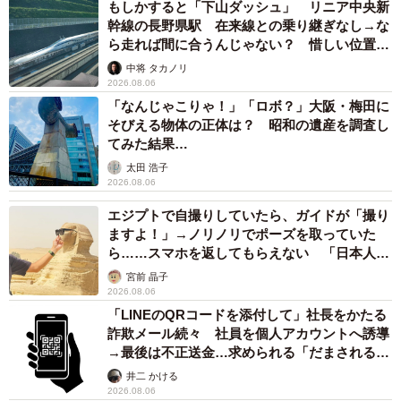
もしかすると「下山ダッシュ」 リニア中央新
幹線の長野県駅 在来線との乗り継ぎなし→な
ら走れば間に合うんじゃない？ 惜しい位置関
係が反響
中将 タカノリ
2026.08.06
「なんじゃこりゃ！」「ロボ？」大阪・梅田に
そびえる物体の正体は？ 昭和の遺産を調査し
てみた結果…
太田 浩子
2026.08.06
エジプトで自撮りしていたら、ガイドが「撮り
ますよ！」→ノリノリでポーズを取っていた
ら……スマホを返してもらえない 「日本人は
カモ代表かも」「私は6時間で3万円払った」
宮前 晶子
2026.08.06
「LINEのQRコードを添付して」社長をかたる
詐欺メール続々 社員を個人アカウントへ誘導
→最後は不正送金…求められる「だまされる前
提」の対策
井二 かける
2026.08.06