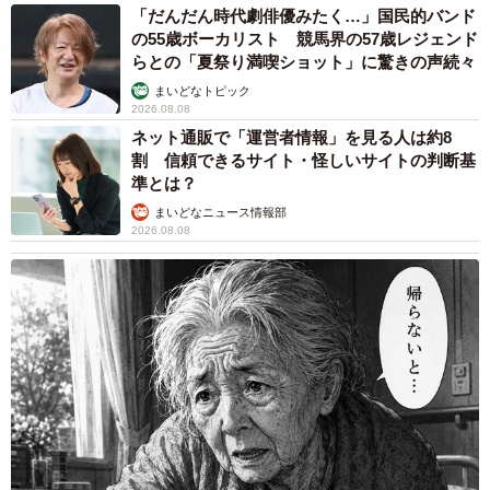
「だんだん時代劇俳優みたく…」国民的バンド
の55歳ボーカリスト 競馬界の57歳レジェンド
らとの「夏祭り満喫ショット」に驚きの声続々
まいどなトピック
2026.08.08
ネット通販で「運営者情報」を見る人は約8
4/15
割 信頼できるサイト・怪しいサイトの判断基
胸まわりの真っ白な被毛も素敵なまめたろくん（画像提供：まめたろさ
準とは？
ん）
まいどなニュース情報部
2026.08.08
まめたろくんは、現在9歳を迎えました。
「朝一番に私のところへ来て抱っこをねだるのが毎日の始
まりです。かわいくて、甘やかしてしまいます」
登校する小学生たちを見送るのも日課になっており、少し
ずつ落ち着いた時間を静かに過ごすようになってきたそう
です。