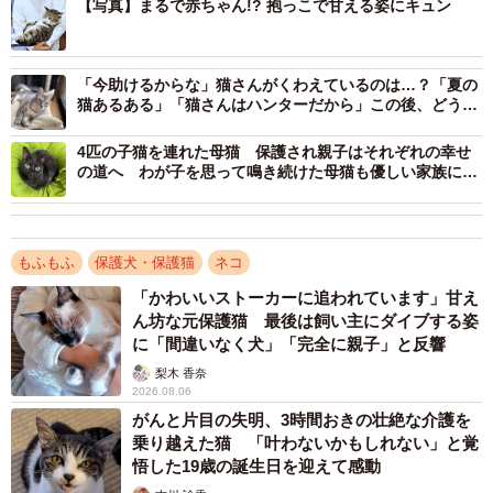
【写真】まるで赤ちゃん!? 抱っこで甘える姿にキュン
保護翌日、生後推定2、3カ月のまめたろくん（画像提供：まめたろさ
ん）
「今助けるからな」猫さんがくわえているのは…？「夏の
保護当時、飼い主さんは忙しく、すぐにお世話することが
猫あるある」「猫さんはハンターだから」この後、どうな
難しかったため、猫と暮らしている姉に1カ月預かってもら
った？
4匹の子猫を連れた母猫 保護され親子はそれぞれの幸せ
うことになりました。
の道へ わが子を思って鳴き続けた母猫も優しい家族に迎
えられた
「猫2匹と暮らす姉にお世話してもらいました。その後、我
が家にお迎えしましたが、まったく怯えずに家の中を探
もふもふ
保護犬・保護猫
ネコ
索。左前足は失ってしまいましたが、とても元気なチビッ
「かわいいストーカーに追われています」甘え
コでした」
ん坊な元保護猫 最後は飼い主にダイブする姿
に「間違いなく犬」「完全に親子」と反響
梨木 香奈
2026.08.06
がんと片目の失明、3時間おきの壮絶な介護を
乗り越えた猫 「叶わないかもしれない」と覚
悟した19歳の誕生日を迎えて感動