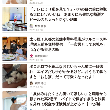
2026.08.08
「テレビより私を見て？」パパの目の前に陣取
る犬に1.4万いいね あまりにも健気な熱烈ア
ピールのちょっと切ない結末
梨木 香奈
2026.08.08
太っ腹！京都の老舗中華料理店がフルコース料
理50人前を無料提供 「一市民としてお礼を」
つながる善意の輪
7/15
京都新聞社
2026.08.08
ゴローンと寝そべるまめたろくん（画像提供：まめたろさん）
ボロボロで不細工なおじいちゃん猫に一目惚
れ エイズだし手がかかるけど…おうちで暮ら
そして最後に、飼い主さんはこう語ります。
すと「おじ猫」だって可愛くなったよ！
鶴野 浩己
「猫と一緒に暮らして感じるのは、『猫はかわいい。かわ
2026.08.08
いいだけではなく賢い』。先住猫2匹が虹の橋を渡り、『も
「夏休みはたくさん働いてほしい」と職場から
う猫と暮らすことはない』と思っていたけれど、突然、目
頼まれた高2息子 バイトで稼ぎすぎると扶養
を外れて税金や保険料が上がる？【FPが解
の前に現れたまめたろ。小さな命を救うことができて本当
説】