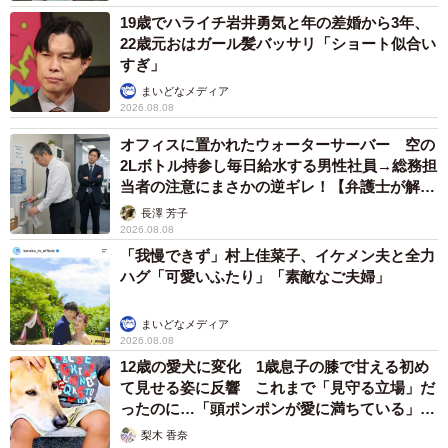
19歳でハライチ岩井勇気と年の差婚から3年、
22歳元おはガール髪バッサリ「ショート似合い
すぎ」
5/15
まいどなメディア
2026.08.08
赤ちゃん抱っこされるのが大好きなまめたろくん（画像提供：まめたろ
さん）
オフィスに置かれたウォーターサーバー 空の
2Lボトル持参し毎日給水する男性社員→総務担
撫でても、抱っこしても、猫吸いしても怒ることはなく、
当者の注意にまさかの逆ギレ！【弁護士が解
猫パンチをされたことはないと語る飼い主さん。ところ
説】
長澤 芳子
2026.08.08
が、息子さんに対しては少し違っていた時期もあったそう
「我慢できず」村上佳菜子、イケメン夫と全力
です。
ハグ「可愛いふたり」「素敵なご夫婦」
「息子にだけは猫パンチをしていました。たぶん自分より
まいどなメディア
下だと思っていたんだと思います。最近は息子の身長が大
2026.08.08
12歳の愛犬に変化 1歳息子の膝で甘える初め
人と変わらないくらいになったので、ちょっと考えを改め
て見せる姿に反響 これまで「見守る立場」だ
て対等に扱っているようです」
ったのに…「頭ポンポンが愛に満ちている」
「尊…」
梨木 香奈