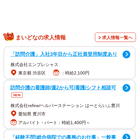
まいどなの求人情報
求人情報一覧へ
それでもその子猫は「シャー！」と威嚇しながら、よろよ
ろと逃げようとしていたといいます。
「訪問介護」入社3年目から正社員登用制度あり
株式会社エンプレシャス
「こんな状態でこのまま放っておけば、死んでしまうと思
東京都 渋谷区
：時給2,100円
いました。怖い思いをした分、幸せにしてあげたいと強く
思ったのを覚えています」
訪問介護の看護師/週2から可/看護/シフト相談可
NEW
生後わずか2、3カ月ほどだった小さな命は「肉球黒豆太
株式会社refine/ヘルパーステーション はーとらいふ豊川
郎」くんと名付けられました。普段は「まめたろ」くんと
愛知県 豊川市
いう愛称で呼ばれ、新たな猫生を歩み始めたのです。
アルバイト・パート：時給1,400円～
預かり期間から始まった“試練の子猫時代”
「経験不問!総合病院での事務のお仕事」一般事