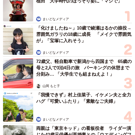
植田 大学時代のほっそり姿に「マジで」
3/15
まいどなメディア
「化けましたね～」10歳で綾瀬はるかの娘役→
保護当初、生後推定2、3カ月のころ。飼い主さんの姉宅で過ごしていた
時期のまめたろくん（画像提供：まめたろさん）
雰囲気ガラリの18歳に成長 「メイクで雰囲気
が」「宝塚に入れそう」
顎の怪我はひどく、ワイヤで固定する手術が必要でした。
まいどなメディア
獣医からは、顎の状態からして「頭に上からの衝撃が加わ
72歳父、軽自動車で新潟から四国まで 65歳の
った可能性がある」と伝えられたといいます。
母と2人で3泊4日の旅 パーキングの休憩まで
分刻み… 「大学生でも組まねえよ！」
「頭を打っていたため、保護から数日間はもしかしたら急
山岡 もと子
変するのではないかと心配でした。また、片方の前足がな
「我慢できず」村上佳菜子、イケメン夫と全力
いことで体のバランスを崩しやすく、うんちをよく踏んで
ハグ「可愛いふたり」「素敵なご夫婦」
しまって、家のいろんなところにうんちがついていたこと
も。それでも、すくすくと元気に成長してくれました」
まいどなメディア
両親は「東京キッド」の看板役者 ライダー演
2匹の先住猫を老衰で見送ってから2年。再び猫と過ごす
じた42歳元俳優が再婚妻との「ウエディングフ