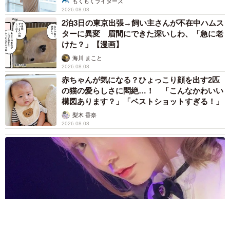
もくもくライターズ
に良かったーーこれからものんびりマイペースに、長生き
2026.08.08
してほしいです」
2泊3日の東京出張→飼い主さんが不在中ハムス
ターに異変 眉間にできた深いしわ、「急に老
けた？」【漫画】
海川 まこと
2026.08.08
赤ちゃんが気になる？ひょっこり顔を出す2匹
の猫の愛らしさに悶絶…！ 「こんなかわいい
構図あります？」「ベストショットすぎる！」
梨木 香奈
2026.08.08