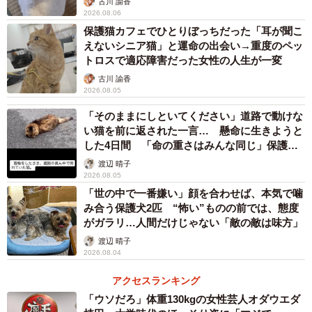
古川 諭香
2026.08.06
保護猫カフェでひとりぼっちだった「耳が聞こ
えないシニア猫」と運命の出会い→重度のペッ
トロスで適応障害だった女性の人生が一変
古川 諭香
2026.08.05
「そのままにしといてください」道路で動けな
い猫を前に返された一言… 懸命に生きようと
した4日間 「命の重さはみんな同じ」保護団
体代表の訴え
渡辺 晴子
2026.08.05
「世の中で一番嫌い」顔を合わせば、本気で噛
み合う保護犬2匹 “怖い”ものの前では、態度
がガラリ…人間だけじゃない「敵の敵は味方」
渡辺 晴子
2026.08.04
アクセスランキング
「ウソだろ」体重130kgの女性芸人オダウエダ