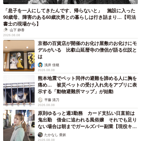
「おっとりしていて、甘えん坊。でも慎重で、ツンデレな
「息子を一人にしてきたんです、帰らないと」 施設に入った
面もあります。ご飯のときはお皿の前に無言で座って、何
90歳母、障害のある60歳次男との暮らしは行き詰まり…【司法
書士の現場から】
分でもじっとこっちを見てきます」
山下 静香
2026.08.08
京都の百貨店が開催のお化け屋敷のお化けにモ
デルがいる 比叡山延暦寺の僧侶が語る伝説と
は
浅井 佳穂
2026.08.08
熊本地震でペット同伴の避難を諦める人に胸を
痛め… 被災ペットの受け入れ先をアプリに表
示する「動物避難所マップ」が始動
平藤 清刀
2026.08.08
原則ゆるっと週3勤務 カード支払い日直前は
鬼出勤 借金に追われる風俗嬢 それでも足り
ない場合は朝までガールズバー副業【現役キャ
ストに取材】
たかなし 亜妖
2026.08.08