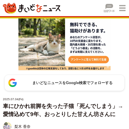
まいどなニュースをGoogle検索でフォローする
2025.07.04(Fri)
車にひかれ前脚を失った子猫「死んでしまう」→
愛情込めて9年、おっとりした甘えん坊さんに
梨木 香奈