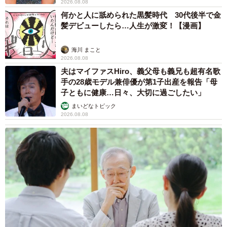
また、男性の来客は苦手。サッと逃げて隠れてしまい、肉
2026.08.08
何かと人に舐められた黒髪時代 30代後半で金
球が汗でびっしょりになることもあるといいます。
髪デビューしたら…人生が激変！【漫画】
海川 まこと
2026.08.08
夫はマイファスHiro、義父母も義兄も超有名歌
手の28歳モデル兼俳優が第1子出産を報告「母
子ともに健康…日々、大切に過ごしたい」
まいどなトピック
2026.08.08