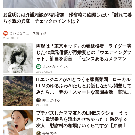
6/15
お盆明けは介護相談が3割増加 帰省時に確認したい「離れて暮
弟猫のチョロすけくん（後ろ）とはちょっぴり距離をとっているまめた
らす親の異変」チェックポイントは？
ろくん（手前）（画像提供：まめたろさん）
まいどなニュース情報部
そんなまめたろくんですが、同じ猫に対しては意外な一面
2026.08.08
両親は「東京キッド」の看板役者 ライダー演
を見せるようでーー
じた42歳元俳優が再婚妻との「ウエディングフ
ォト」計画を明言 「センスあるカメラマン求
「昨年、保護した新入り猫『チョロすけ』に対しては厳し
む」
まいどなトピック
いですね。私の枕の隣がまめたろの定位置なんですが、チ
2026.08.08
ITエンジニアがAIとつくる家庭菜園 ローカル
ョロすけが近づいただけで『シャー！』と威嚇します。お
LLMのゆるふわAIたちとお話しながら開墾して
っとりしていると思っていましたが、猫には容赦ないよう
みたら… 夢の「スマートな菜園生活」実現な
です」
るか
井二 かける
2026.08.08
プチバズしたママ友とのLINEスクショ うっ
かり電話番号を流出させちゃった！ 激怒する
友人 慰謝料の相場はいくらですか【弁護士が
解説】
長澤 芳子