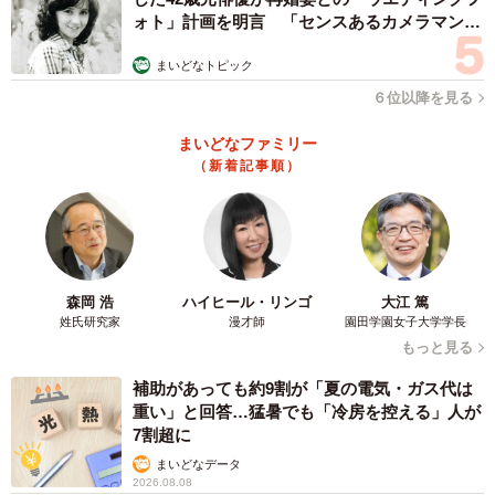
日々は、飼い主さんの心にそっと温かな光を灯してくれる
ォト」計画を明言 「センスあるカメラマン求
出来事となりました。
む」
まいどなトピック
６位以降を見る
「久しぶりの子猫がかわいくて仕方なかったです。当時、
息子は幼稚園の年中さんでまだ手のかかる年齢でしたが、
まいどなファミリー
ふと見ると一緒にお昼寝していたり、じゃれあったりと兄
（新着記事順）
弟のようで微笑ましかったです」
かわいいだけではない、猫の賢さを実感する日々
森岡 浩
ハイヒール・リンゴ
大江 篤
姓氏研究家
漫才師
園田学園女子大学学長
もっと見る
補助があっても約9割が「夏の電気・ガス代は
重い」と回答…猛暑でも「冷房を控える」人が
7割超に
まいどなデータ
2026.08.08