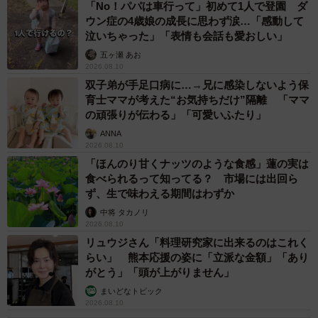
「No！パパは車行って」初めて1人で登園 ダ
ウン症の4歳娘の成長に思わず涙…「感動して
泣いちゃった」「表情も会話も愛おしい」
五ヶ瀬 あお
2026.08.10
双子弟が手足口病に…→兄に感染しないよう保
育士ママが考えた“お気持ちだけ”隔離 「ママ
の頑張りが伝わる」「可愛いふたり」
ANNA
2026.08.10
「ほんのり甘くナッツのような食感」蓮の実は
食べられるって知ってる？ 市場には出回ら
ず、生で味わえる期間はわずか
中将 タカノリ
2026.08.10
リュウジさん「料理研究家に出来るのはこれく
らい」 熊本応援の姿に「立派な金額」「あり
がとう」「頭が上がりません」
まいどなトピック
2026.08.10