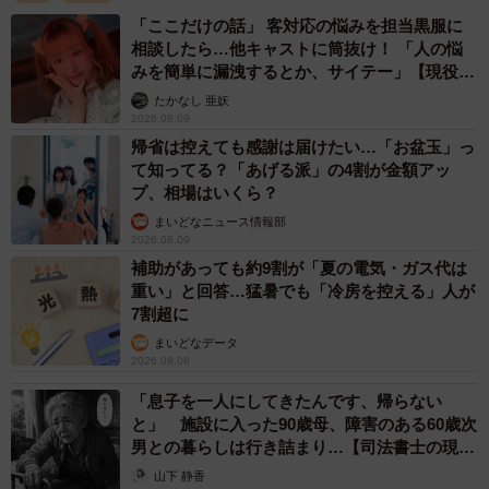
「ここだけの話」 客対応の悩みを担当黒服に
相談したら…他キャストに筒抜け！ 「人の悩
みを簡単に漏洩するとか、サイテー」【現役キ
ャストに取材】
たかなし 亜妖
2026.08.09
帰省は控えても感謝は届けたい…「お盆玉」っ
て知ってる？「あげる派」の4割が金額アッ
プ、相場はいくら？
まいどなニュース情報部
2026.08.09
補助があっても約9割が「夏の電気・ガス代は
重い」と回答…猛暑でも「冷房を控える」人が
7割超に
まいどなデータ
2026.08.08
「息子を一人にしてきたんです、帰らない
と」 施設に入った90歳母、障害のある60歳次
男との暮らしは行き詰まり…【司法書士の現場
から】
山下 静香