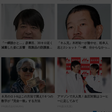
「一瞬誰かと…」彦摩呂、30キロ近く
「キム兄」木村祐一が激やせ、松本人
減量した姿に反響 既製品の防護服が
志と2ショット「一瞬、分からなかった
着られると...
わ」「テキ...
８月のロト6はこの方法で買え!!６つの
アマゾンで大人気！血圧対策はコーヒ
数字が『完全一致』する方法
ーに足してみて
PR(株式会社MURA)
PR(森永乳業)