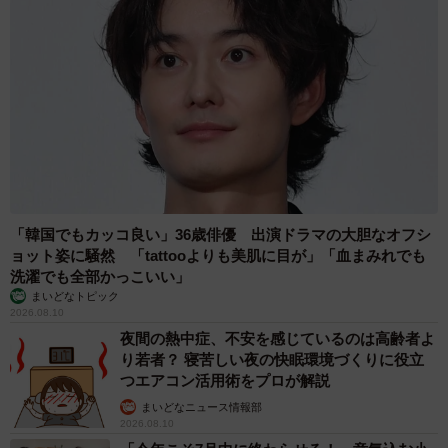
「韓国でもカッコ良い」36歳俳優 出演ドラマの大胆なオフシ
ョット姿に騒然 「tattooよりも美肌に目が」「血まみれでも
洗濯でも全部かっこいい」
まいどなトピック
2026.08.10
夜間の熱中症、不安を感じているのは高齢者よ
り若者？ 寝苦しい夜の快眠環境づくりに役立
つエアコン活用術をプロが解説
まいどなニュース情報部
2026.08.10