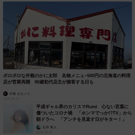
ボロボロな外観のかに太郎 名物メニュ−500円の北海道の料理
店が営業再開 90歳初代店主が接客する日も
中将 タカノリ
2026.08.10
平成ギャル界のカリスマRumi 心ない言葉に
傷ついたコロナ禍 「ホンマでっか!?TV」から
朝ドラへ 「アンチを見返す日がキター！」
石井 隼人
2026.08.10