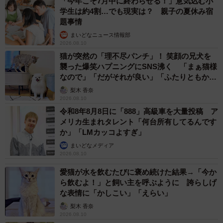
「今年こそ7月中に終わらせる！」意気込む小
学生は約4割…でも現実は？ 親子の夏休み宿
題事情
まいどなニュース情報部
2026.08.10
猫が突然の「理不尽パンチ」！ 笑顔の兄犬を
襲った爆笑ハプニングにSNS沸く 「まぁ猫様
なので」「だがそれが良い」「ふたりともかわ
いいね」
梨木 香奈
2026.08.10
令和8年8月8日に「888」高級車を大量投稿 ア
メリカ生まれタレント「何台所有してるんです
か」「LMカッコよすぎ」
まいどなメディア
2026.08.10
愛猫が水を飲むたびに褒め続けた結果→「今か
ら飲むよ！」と飼い主を呼ぶように 誇らしげ
な表情に「かしこい」「えらい」
梨木 香奈
2026.08.10