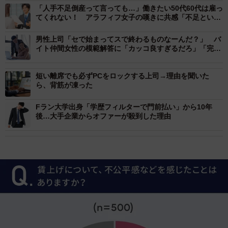
「人手不足倒産って言っても…」働きたい50代60代は雇っ
てくれない！ アラフィフ女子の嘆きに共感「不足という
割に人を選ぶという矛盾」
男性上司「セで始まってスで終わるものなーんだ？」 バ
イト仲間女性の模範解答に「カッコ良すぎるだろ」「完璧
な返し！」
短い離席でも必ずPCをロックする上司→理由を聞いた
ら、背筋が凍った
Fラン大学出身「学歴フィルターで門前払い」から10年
後…大手企業からオファーが殺到した理由