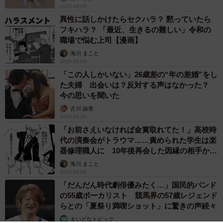
2026.08.09
異性に話しかけたらセクハラ？ 黙っていたら
フキハラ？ 「最近、生きるの難しい」令和の
職場で悩む上司【漫画】
海川 まこと
2026.08.09
「この人しかいない」26歳差の“年の差婚”をし
た夫婦 出会いは？反対する声はなかった？
今の思いを聞いた
古川 諭香
2026.08.09
「お前さえいなければ金賞取れてた！」高校時
代の演奏会がトラウマ……責められた学生は楽
器修理職人に 10年後再会した因縁の相手から
思わぬ申し出【漫画】
海川 まこと
2026.08.09
「だんだん時代劇俳優みたく…」国民的バンド
の55歳ボーカリスト 競馬界の57歳レジェンド
らとの「夏祭り満喫ショット」に驚きの声続々
まいどなトピック