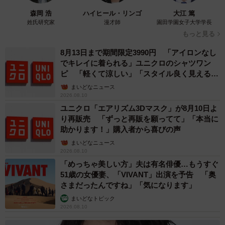
森岡 浩
ハイヒール・リンゴ
大江 篤
姓氏研究家
漫才師
園田学園女子大学学長
もっと見る
8月13日まで期間限定3990円 「アイロンなし
でキレイに着られる」ユニクロのシャツワン
ピ 「軽くて涼しい」「スタイル良く見える」
の声
まいどなニュース
2026.08.10
ユニクロ「エアリズム3Dマスク」が8月10日よ
り再販売 「ずっと再販を願ってて」「本当に
助かります！」購入者から喜びの声
まいどなニュース
2026.08.10
「めっちゃ美しい方」夫は有名俳優…もうすぐ
51歳の女優妻、「VIVANT」出演を予告 「奥
さまだったんですね」「気になります」
まいどなトピック
2026.08.10