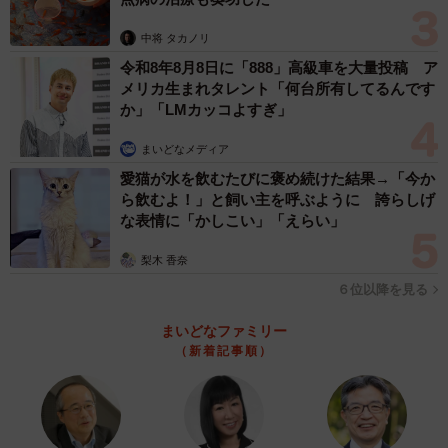
中将 タカノリ
令和8年8月8日に「888」高級車を大量投稿 ア
メリカ生まれタレント「何台所有してるんです
か」「LMカッコよすぎ」
まいどなメディア
愛猫が水を飲むたびに褒め続けた結果→「今か
ら飲むよ！」と飼い主を呼ぶように 誇らしげ
な表情に「かしこい」「えらい」
梨木 香奈
６位以降を見る
まいどなファミリー
（新着記事順）