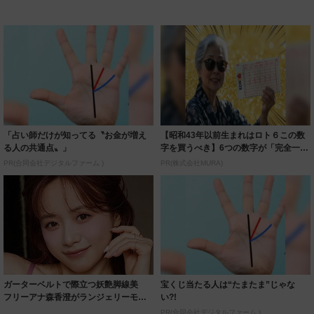
「占い師だけが知ってる〝お金が増え
【昭和43年以前生まれはロト６この数
る人の共通点〟」
字を買うべき】6つの数字が「完全一
致」する方...
PR(合同会社デジタルファーム )
PR(株式会社MURA)
ガーターベルトで際立つ妖艶脚線美
宝くじ当たる人は“たまたま”じゃな
フリーアナ森香澄がランジェリーモデ
い?!
ルに ｢PE...
PR(合同会社デジタルファーム )