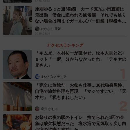
2026.08.08
原則ゆるっと週3勤務 カード支払い日直前は
鬼出勤 借金に追われる風俗嬢 それでも足り
ない場合は朝までガールズバー副業【現役キャ
ストに取材】
たかなし 亜妖
2026.08.08
アクセスランキング
「キム兄」木村祐一が激やせ、松本人志と2シ
ョット「一瞬、分からなかったわ」「テキヤの
兄さん」
まいどなメディア
「完全に旅館だ」お盆も仕事…30代独身男性、
自宅で旅館料理を再現 「マジですごい」「天
才だ」「私もまねしたい」
金井 かおる
お祭りの夜の駅のトイレ 捨てられた1匹の金
魚は酸欠状態だった 塩水浴で元気取り戻し白
点病の治療も奏功した