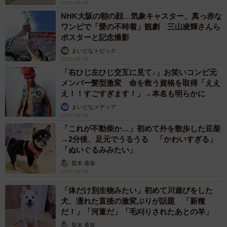
2026.08.09
NHK大阪の朝の顔…気象キャスター、真っ赤な
ワンピで「愛の不時着」観劇 三山凌輝さんら
ポスターと記念撮影
まいどなトピック
2026.08.09
「右ひじ左ひじ交互に見て♪」お笑いコンビ元
メンバー髪型激変 命を救う資格を取得「ええ
え！！すごすぎます！」→本名も明らかに
まいどなメディア
2026.08.09
「これが不動柴か…」初めて外を散歩した豆柴
→2分後、足元でうるうる 「かわいすぎる」
「ぬいぐるみみたい」
梨木 香奈
2026.08.09
「体だけ別生物みたい」初めて川遊びをした
犬、濡れた直後の激変ぶりが話題 「新種
だ！」「河童だ」「毛刈りされたあとの羊」
梨木 香奈