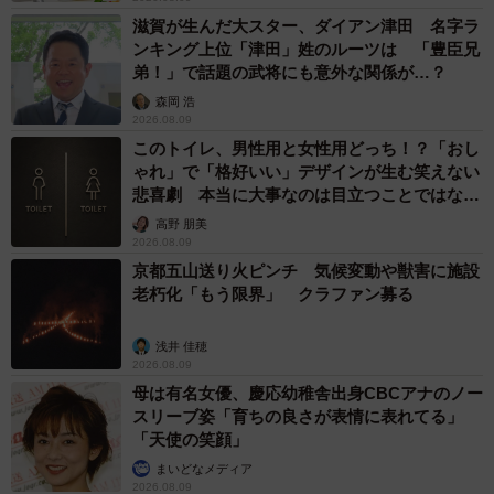
滋賀が生んだ大スター、ダイアン津田 名字ラ
ンキング上位「津田」姓のルーツは 「豊臣兄
弟！」で話題の武将にも意外な関係が…？
森岡 浩
2026.08.09
このトイレ、男性用と女性用どっち！？「おし
ゃれ」で「格好いい」デザインが生む笑えない
悲喜劇 本当に大事なのは目立つことではな
く…
高野 朋美
2026.08.09
京都五山送り火ピンチ 気候変動や獣害に施設
老朽化「もう限界」 クラファン募る
浅井 佳穂
2026.08.09
母は有名女優、慶応幼稚舎出身CBCアナのノー
スリーブ姿「育ちの良さが表情に表れてる」
「天使の笑顔」
まいどなメディア
2026.08.09