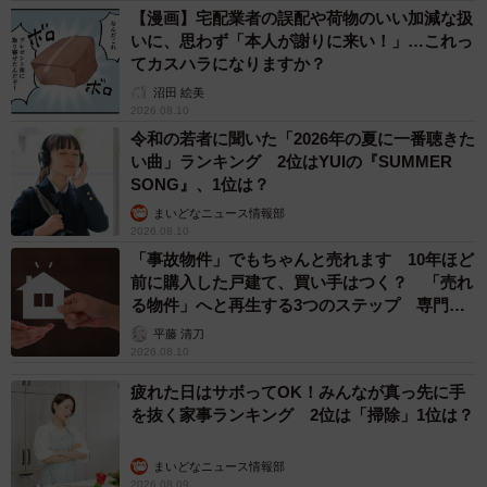
【漫画】宅配業者の誤配や荷物のいい加減な扱
いに、思わず「本人が謝りに来い！」…これっ
てカスハラになりますか？
沼田 絵美
2026.08.10
令和の若者に聞いた「2026年の夏に一番聴きた
い曲」ランキング 2位はYUIの『SUMMER
SONG』、1位は？
まいどなニュース情報部
2026.08.10
「事故物件」でもちゃんと売れます 10年ほど
前に購入した戸建て、買い手はつく？ 「売れ
る物件」へと再生する3つのステップ 専門家
が解説
平藤 清刀
2026.08.10
疲れた日はサボってOK！みんなが真っ先に手
を抜く家事ランキング 2位は「掃除」1位は？
まいどなニュース情報部
2026.08.09