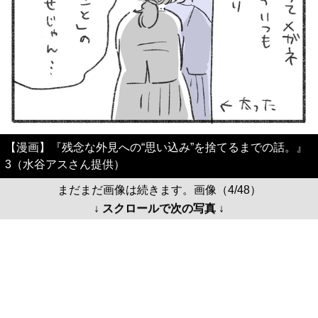
【漫画】『残念な外見への“思い込み”を捨てるまでの話。』
3（水谷アスさん提供）
まだまだ画像は続きます。画像（4/48）
↓ スクロールで次の写真 ↓