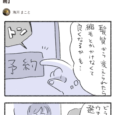
画】
海川 まこと