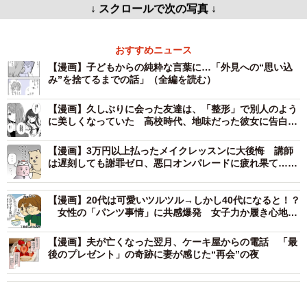
↓ スクロールで次の写真 ↓
おすすめニュース
【漫画】子どもからの純粋な言葉に…「外見への“思い込
み”を捨てるまでの話」（全編を読む）
【漫画】久しぶりに会った友達は、「整形」で別人のよう
に美しくなっていた 高校時代、地味だった彼女に告白さ
れフった私は…
【漫画】3万円以上払ったメイクレッスンに大後悔 講師
は遅刻しても謝罪ゼロ、悪口オンパレードに疲れ果て…帰
宅後もモヤモヤが止まらない【漫画】
【漫画】20代は可愛いツルツル→しかし40代になると！？
女性の「パンツ事情」に共感爆発 女子力か履き心地
か…揺れる心
【漫画】夫が亡くなった翌月、ケーキ屋からの電話 「最
後のプレゼント」の奇跡に妻が感じた“再会”の夜