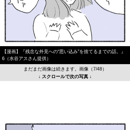
【漫画】『残念な外見への“思い込み”を捨てるまでの話。』
6（水谷アスさん提供）
まだまだ画像は続きます。画像（7/48）
↓ スクロールで次の写真 ↓