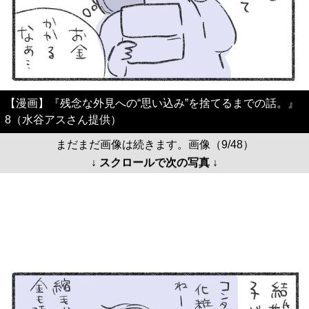
【漫画】『残念な外見への“思い込み”を捨てるまでの話。』
8（水谷アスさん提供）
まだまだ画像は続きます。画像（9/48）
↓ スクロールで次の写真 ↓