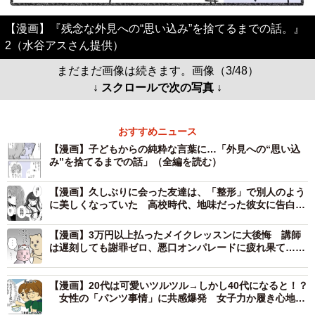
【漫画】『残念な外見への“思い込み”を捨てるまでの話。』
2（水谷アスさん提供）
まだまだ画像は続きます。画像（3/48）
↓ スクロールで次の写真 ↓
おすすめニュース
【漫画】子どもからの純粋な言葉に…「外見への“思い込
み”を捨てるまでの話」（全編を読む）
【漫画】久しぶりに会った友達は、「整形」で別人のよう
に美しくなっていた 高校時代、地味だった彼女に告白さ
れフった私は…
【漫画】3万円以上払ったメイクレッスンに大後悔 講師
は遅刻しても謝罪ゼロ、悪口オンパレードに疲れ果て…帰
宅後もモヤモヤが止まらない【漫画】
【漫画】20代は可愛いツルツル→しかし40代になると！？
女性の「パンツ事情」に共感爆発 女子力か履き心地
か…揺れる心