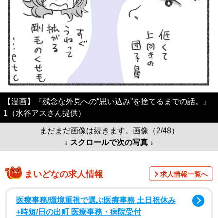
【漫画】『残念な外見への“思い込み”を捨てるまでの話。』
1（水谷アスさん提供）
まだまだ画像は続きます。画像（2/48）
↓ スクロールで次の写真 ↓
まいどなの求人情報
求人情報一覧へ
医療事務/環境重視で選ぶ医療事務 土日祝休み
+時短/日の出町 医療事務・病院受付