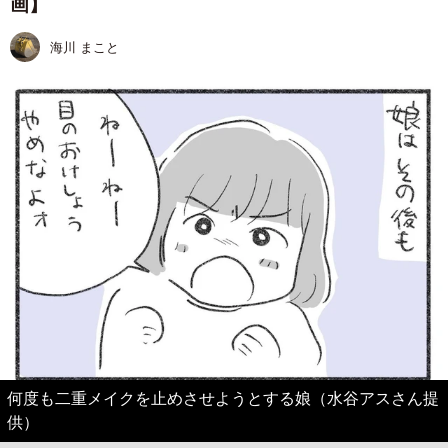
画】
海川 まこと
何度も二重メイクを止めさせようとする娘（水谷アスさん提
供）