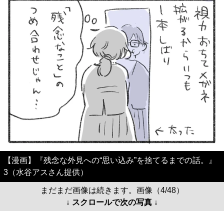
【漫画】『残念な外見への“思い込み”を捨てるまでの話。』
3（水谷アスさん提供）
まだまだ画像は続きます。画像（4/48）
↓ スクロールで次の写真 ↓