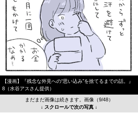
【漫画】『残念な外見への“思い込み”を捨てるまでの話。』
8（水谷アスさん提供）
まだまだ画像は続きます。画像（9/48）
↓ スクロールで次の写真 ↓