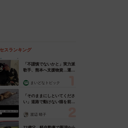
セスランキング
「不謹慎でないかと」実力派
歌手、熊本へ支援物資…運搬
トラックの車体デザインにた
めらい 「痛いほど伝わる」
まいどなトピック
「行動され立派」
「そのままにしといてくださ
い」道路で動けない猫を前に
返された一言… 懸命に生き
ようとした4日間 「命の重
渡辺 晴子
さはみんな同じ」保護団体代
表の訴え
72歳父、軽自動車で新潟から