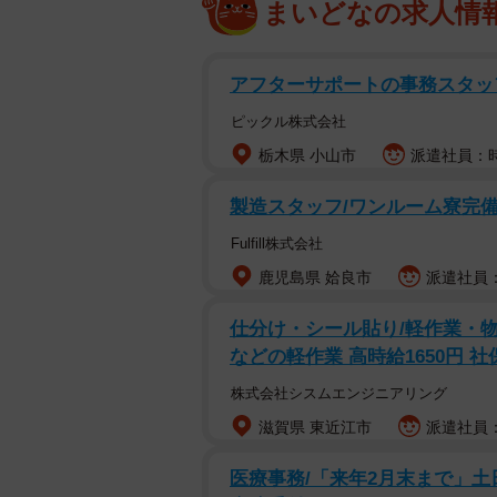
まいどなの求人情
アフターサポートの事務スタ
ピックル株式会社
栃木県 小山市
派遣社員：時
製造スタッフ/ワンルーム寮完備/
Fulfill株式会社
鹿児島県 姶良市
派遣社員：時
仕分け・シール貼り/軽作業・物
などの軽作業 高時給1650円 
株式会社シスムエンジニアリング
滋賀県 東近江市
派遣社員：
医療事務/「来年2月末まで」土日