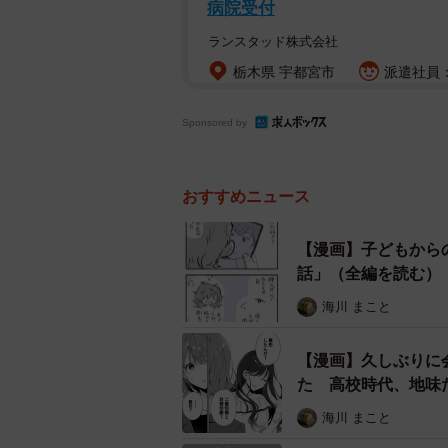
病院受付
ランスタッド株式会社
栃木県 宇都宮市
派遣社員：
Sponsored by
おすすめニュース
【漫画】子どもから
話」（全編を読む）
海川 まこと
【漫画】久しぶりに
た 高校時代、地味
海川 まこと