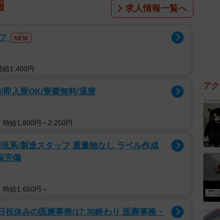
報
求人情報一覧へ
ッフ
NEW
給1,400円
アク
即入寮OK/寮費無料/退寮
給1,800円～2,250円
流系/製造スタッフ 重量物なし ラベル作成
社保完備
時給1,650円～
祝休みの医療事務/17:30終わり 医療事務・