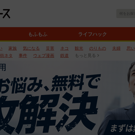
もふもふ
ライフハック
い
家族
気になる
災害
ネコ
観光
のりもの
夫婦
思い
街ネタ
事件
ウェブ漫画
鉄道
もっと見る