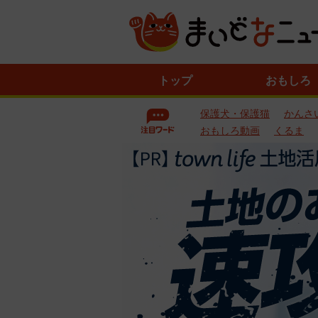
ニ
トップ
おもしろ
ュ
ー
保護犬・保護猫
かんさ
ス
一
おもしろ動画
くるま
覧