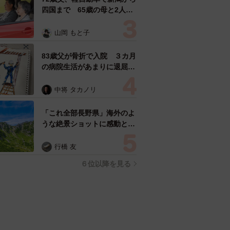
四国まで 65歳の母と2人で
3泊4日の旅 パーキングの休
憩まで分刻み… 「大学生で
山岡 もと子
も組まねえよ！」
83歳父が骨折で入院 ３カ月
の病院生活があまりに退屈で
「画用紙と色鉛筆持ってこ
い！」→スケッチブックを見
中将 タカノリ
た家族が仰天「これ、売れま
すよ…」
「これ全部長野県」海外のよ
うな絶景ショットに感動と反
響「離れてからいいところだ
ったんだって気づいた」
行橋 友
６位以降を見る