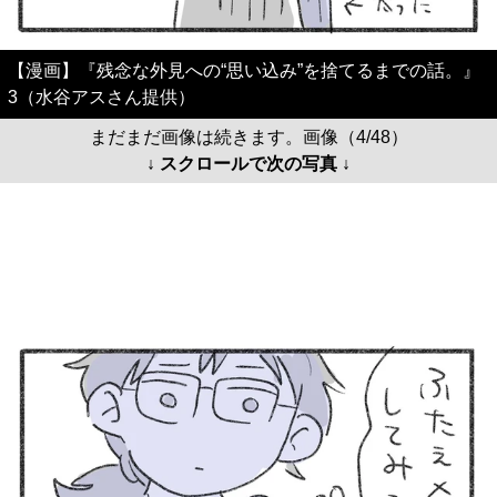
【漫画】『残念な外見への“思い込み”を捨てるまでの話。』
3（水谷アスさん提供）
まだまだ画像は続きます。画像（4/48）
↓ スクロールで次の写真 ↓