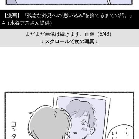
【漫画】『残念な外見への“思い込み”を捨てるまでの話。』
4（水谷アスさん提供）
まだまだ画像は続きます。画像（5/48）
↓ スクロールで次の写真 ↓