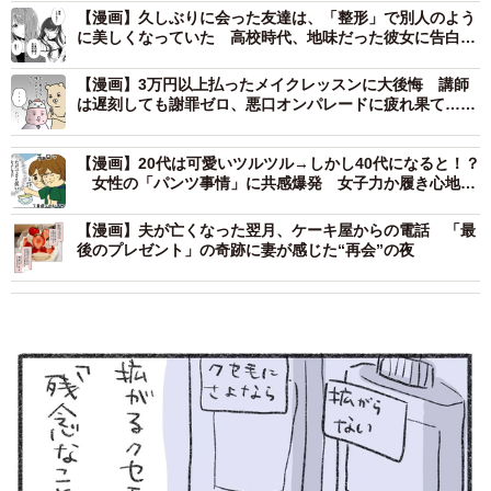
【漫画】久しぶりに会った友達は、「整形」で別人のよう
に美しくなっていた 高校時代、地味だった彼女に告白さ
れフった私は…
【漫画】3万円以上払ったメイクレッスンに大後悔 講師
は遅刻しても謝罪ゼロ、悪口オンパレードに疲れ果て…帰
宅後もモヤモヤが止まらない【漫画】
【漫画】20代は可愛いツルツル→しかし40代になると！？
女性の「パンツ事情」に共感爆発 女子力か履き心地
か…揺れる心
【漫画】夫が亡くなった翌月、ケーキ屋からの電話 「最
後のプレゼント」の奇跡に妻が感じた“再会”の夜