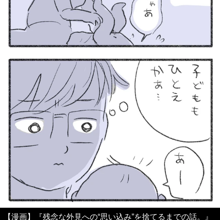
【漫画】『残念な外見への“思い込み”を捨てるまでの話。』