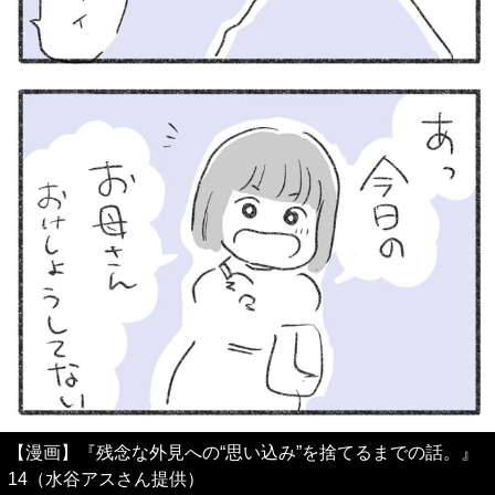
【漫画】『残念な外見への“思い込み”を捨てるまでの話。』
14（水谷アスさん提供）