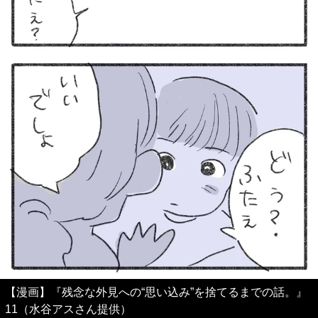
【漫画】『残念な外見への“思い込み”を捨てるまでの話。』
11（水谷アスさん提供）