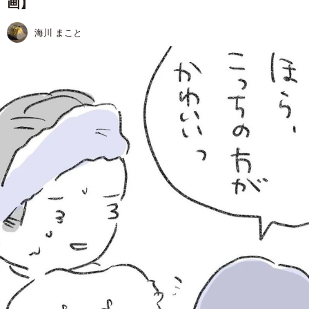
画】
海川 まこと