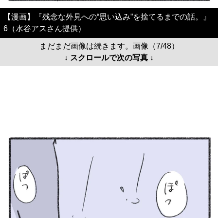
【漫画】『残念な外見への“思い込み”を捨てるまでの話。』
6（水谷アスさん提供）
まだまだ画像は続きます。画像（7/48）
↓ スクロールで次の写真 ↓