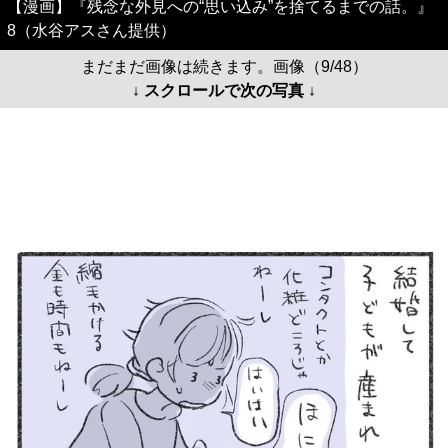
【漫画】『残念な外見への“思い込み”を捨てるまでの話。』
8（水谷アスさん提供）
まだまだ画像は続きます。画像（9/48）
↓ スクロールで次の写真 ↓