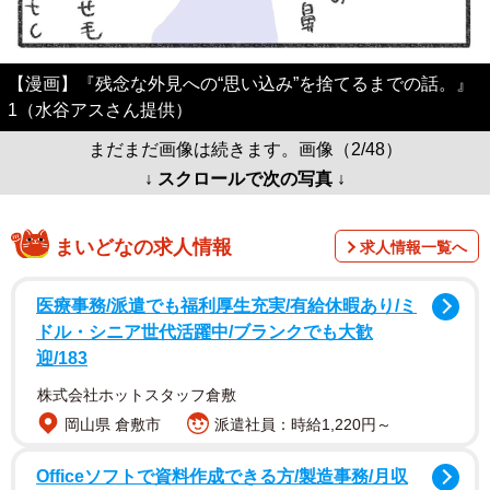
【漫画】『残念な外見への“思い込み”を捨てるまでの話。』
1（水谷アスさん提供）
まだまだ画像は続きます。画像（2/48）
↓ スクロールで次の写真 ↓
まいどなの求人情報
求人情報一覧へ
医療事務/派遣でも福利厚生充実/有給休暇あり/ミ
ドル・シニア世代活躍中/ブランクでも大歓
迎/183
株式会社ホットスタッフ倉敷
岡山県 倉敷市
派遣社員：時給1,220円～
Officeソフトで資料作成できる方/製造事務/月収