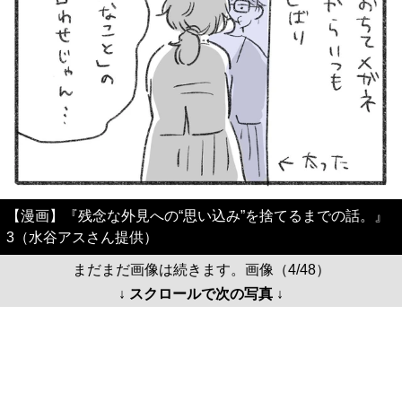
【漫画】『残念な外見への“思い込み”を捨てるまでの話。』
3（水谷アスさん提供）
まだまだ画像は続きます。画像（4/48）
↓ スクロールで次の写真 ↓