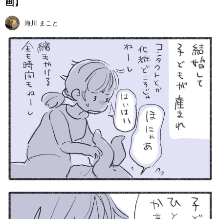
画】
海川 まこと