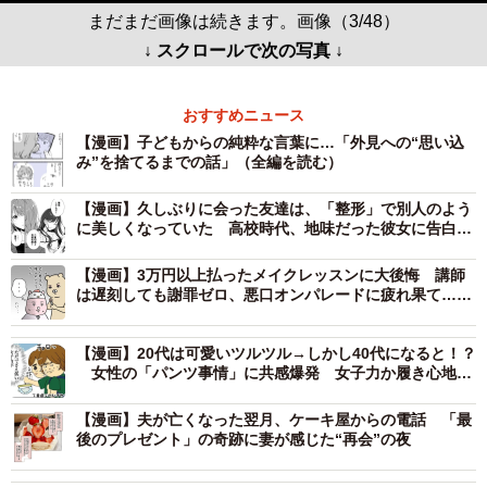
まだまだ画像は続きます。画像（3/48）
↓ スクロールで次の写真 ↓
おすすめニュース
【漫画】子どもからの純粋な言葉に…「外見への“思い込
み”を捨てるまでの話」（全編を読む）
【漫画】久しぶりに会った友達は、「整形」で別人のよう
に美しくなっていた 高校時代、地味だった彼女に告白さ
れフった私は…
【漫画】3万円以上払ったメイクレッスンに大後悔 講師
は遅刻しても謝罪ゼロ、悪口オンパレードに疲れ果て…帰
宅後もモヤモヤが止まらない【漫画】
【漫画】20代は可愛いツルツル→しかし40代になると！？
女性の「パンツ事情」に共感爆発 女子力か履き心地
か…揺れる心
【漫画】夫が亡くなった翌月、ケーキ屋からの電話 「最
後のプレゼント」の奇跡に妻が感じた“再会”の夜