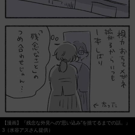
【漫画】『残念な外見への“思い込み”を捨てるまでの話。』
3（水谷アスさん提供）