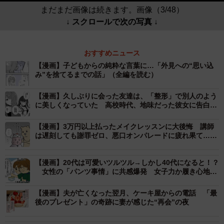
まだまだ画像は続きます。画像（3/48）
↓ スクロールで次の写真 ↓
おすすめニュース
【漫画】子どもからの純粋な言葉に…「外見への“思い込
み”を捨てるまでの話」（全編を読む）
【漫画】久しぶりに会った友達は、「整形」で別人のよう
に美しくなっていた 高校時代、地味だった彼女に告白さ
れフった私は…
【漫画】3万円以上払ったメイクレッスンに大後悔 講師
は遅刻しても謝罪ゼロ、悪口オンパレードに疲れ果て…帰
宅後もモヤモヤが止まらない【漫画】
【漫画】20代は可愛いツルツル→しかし40代になると！？
女性の「パンツ事情」に共感爆発 女子力か履き心地
か…揺れる心
【漫画】夫が亡くなった翌月、ケーキ屋からの電話 「最
後のプレゼント」の奇跡に妻が感じた“再会”の夜