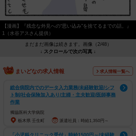
【漫画】『残念な外見への“思い込み”を捨てるまでの話。』
1（水谷アスさん提供）
まだまだ画像は続きます。画像（2/48）
↓ スクロールで次の写真 ↓
まいどなの求人情報
求人情報一覧へ
総合病院内でのデータ入力業務/未経験歓迎/シフ
ト制/社会保険加入あり/主婦・主夫歓迎/医師事務
作業
獨協医科大学病院
栃木県 壬生町
派遣社員：時給1,350円～
「小児科クリニック受付」時給1500円～/未経験