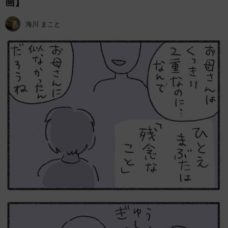
画】
海川 まこと