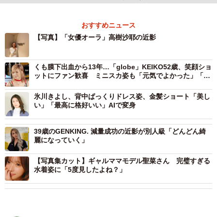
おすすめニュース
【写真】「女優オーラ」高樹沙耶の近影
くも膜下出血から13年…「globe」KEIKO52歳、笑顔ショ
ットにファン歓喜 ミニスカ姿も「元気でよかった」「変
わらず美人」
氷川きよし、背中ぱっくりドレス姿、金髪ショート「美し
い」「最高に格好いい」AIで変身
39歳のGENKING. 減量成功の近影が別人級「どんどん綺
麗になっていく」
【写真集カット】ギャルママモデル聖菜さん 完璧すぎる
水着姿に「5度見したよね？」