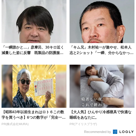
「一瞬誰かと…」彦摩呂、30キロ近く
「キム兄」木村祐一が激やせ、松本人
減量した姿に反響 既製品の防護服が
志と2ショット「一瞬、分からなかった
着られると...
わ」「テキ...
【昭和43年以前生まれはロト６この数
【大人気】ひんやり冷感寝具で快適な
字を買うべき】6つの数字が「完全一
睡眠をあなたに。
致」する方...
PR(株式会社MURA)
PR(アイリスプラザ)
Recommended by