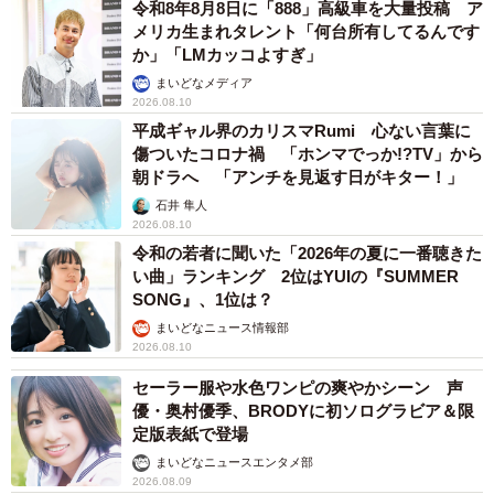
令和8年8月8日に「888」高級車を大量投稿 ア
メリカ生まれタレント「何台所有してるんです
か」「LMカッコよすぎ」
まいどなメディア
2026.08.10
平成ギャル界のカリスマRumi 心ない言葉に
傷ついたコロナ禍 「ホンマでっか!?TV」から
朝ドラへ 「アンチを見返す日がキター！」
石井 隼人
2026.08.10
令和の若者に聞いた「2026年の夏に一番聴きた
い曲」ランキング 2位はYUIの『SUMMER
SONG』、1位は？
まいどなニュース情報部
2026.08.10
セーラー服や水色ワンピの爽やかシーン 声
優・奥村優季、BRODYに初ソログラビア＆限
定版表紙で登場
まいどなニュースエンタメ部
2026.08.09