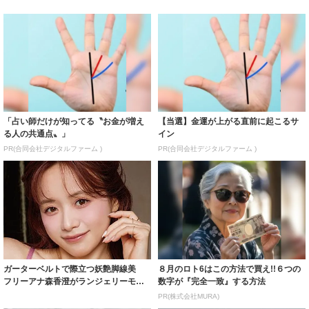
「占い師だけが知ってる〝お金が増え
【当選】金運が上がる直前に起こるサ
る人の共通点〟」
イン
PR(合同会社デジタルファーム )
PR(合同会社デジタルファーム )
ガーターベルトで際立つ妖艶脚線美
８月のロト6はこの方法で買え!!６つの
フリーアナ森香澄がランジェリーモデ
数字が『完全一致』する方法
ルに ｢PE...
PR(株式会社MURA)