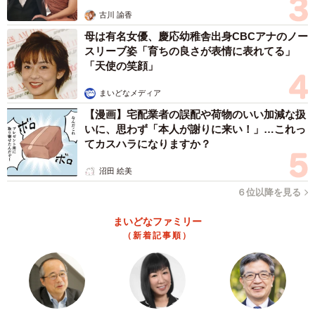
古川 諭香
母は有名女優、慶応幼稚舎出身CBCアナのノー
スリーブ姿「育ちの良さが表情に表れてる」
「天使の笑顔」
まいどなメディア
【漫画】宅配業者の誤配や荷物のいい加減な扱
いに、思わず「本人が謝りに来い！」…これっ
てカスハラになりますか？
沼田 絵美
６位以降を見る
まいどなファミリー
（新着記事順）