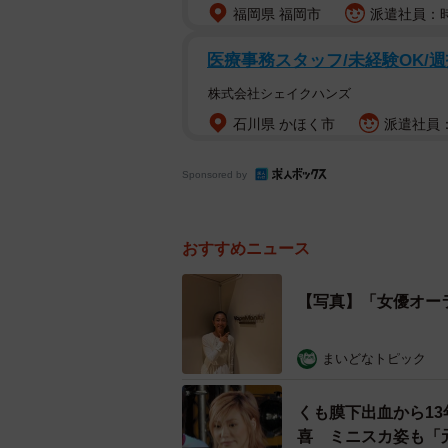
福岡県 福岡市
派遣社員：時
医療事務スタッフ/未経験OK/週
株式会社シェイクハンズ
石川県 かほく市
派遣社員：時
Sponsored by
おすすめニュース
【写真】「女優オー
まいどなトピック
くも膜下出血から13年
喜 ミニスカ姿も「