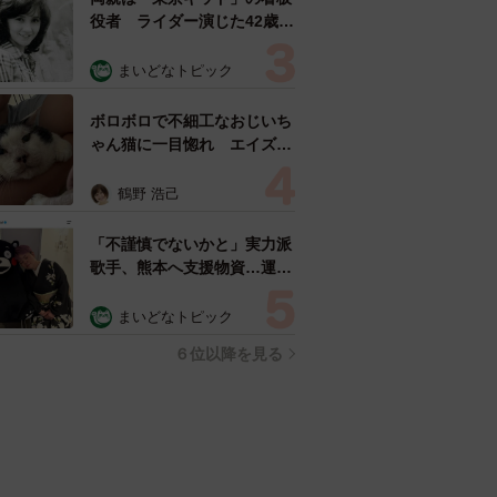
役者 ライダー演じた42歳元
俳優が再婚妻との「ウエディ
ングフォト」計画を明言
まいどなトピック
「センスあるカメラマン求
む」
ボロボロで不細工なおじいち
ゃん猫に一目惚れ エイズだ
し手がかかるけど…おうちで
暮らすと「おじ猫」だって可
鶴野 浩己
愛くなったよ！
「不謹慎でないかと」実力派
歌手、熊本へ支援物資…運搬
トラックの車体デザインにた
めらい 「痛いほど伝わる」
まいどなトピック
「行動され立派」
６位以降を見る