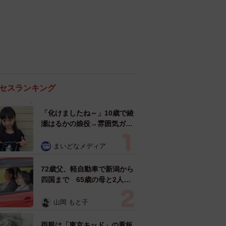
セスランキング
「化けましたね～」10歳で綾
瀬はるかの娘役→雰囲気ガラ
リの18歳に成長 「メイクで
雰囲気が」「宝塚に入れそ
まいどなメディア
う」
72歳父、軽自動車で新潟から
四国まで 65歳の母と2人で
3泊4日の旅 パーキングの休
憩まで分刻み… 「大学生で
山岡 もと子
も組まねえよ！」
両親は「東京キッド」の看板