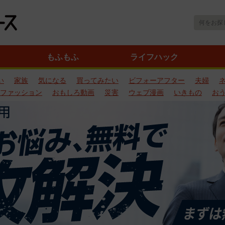
もふもふ
ライフハック
い
家族
気になる
買ってみたい
ビフォーアフター
夫婦
ファッション
おもしろ動画
災害
ウェブ漫画
いきもの
お