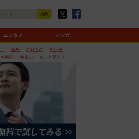
エンタメ
マンガ
ネコ
観光
のりもの
思い出
うち時間
住まい
もっと見る