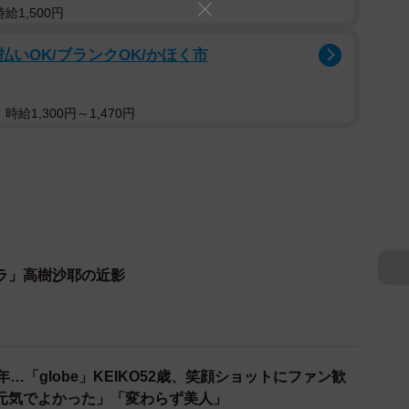
給1,500円
払いOK/ブランクOK/かほく市
給1,300円～1,470円
ラ」高樹沙耶の近影
…「globe」KEIKO52歳、笑顔ショットにファン歓
元気でよかった」「変わらず美人」