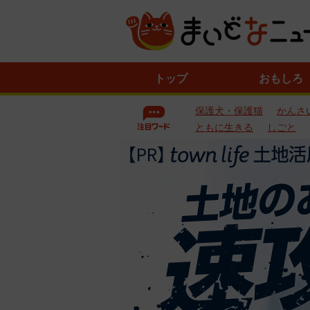
ニ
トップ
おもしろ
ュ
ー
保護犬・保護猫
かんさ
ス
一
ともに生きる
しごと
覧