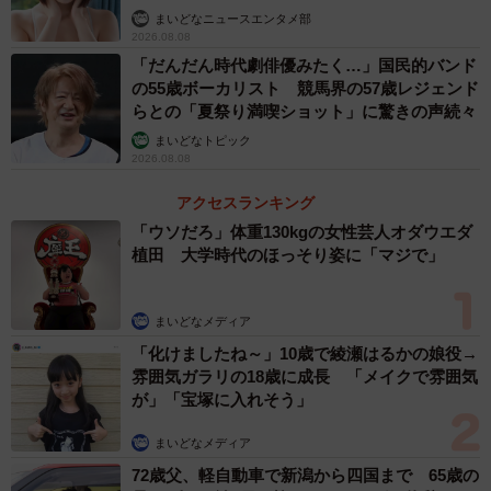
まいどなニュースエンタメ部
2026.08.08
「だんだん時代劇俳優みたく…」国民的バンド
の55歳ボーカリスト 競馬界の57歳レジェンド
らとの「夏祭り満喫ショット」に驚きの声続々
まいどなトピック
2026.08.08
アクセスランキング
「ウソだろ」体重130kgの女性芸人オダウエダ
植田 大学時代のほっそり姿に「マジで」
まいどなメディア
「化けましたね～」10歳で綾瀬はるかの娘役→
雰囲気ガラリの18歳に成長 「メイクで雰囲気
が」「宝塚に入れそう」
まいどなメディア
72歳父、軽自動車で新潟から四国まで 65歳の