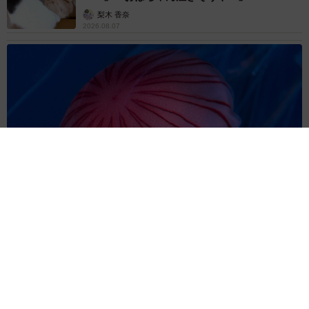
梨木 香奈
2026.08.07
「ちょっとババロアみたい」パートナーの誕生日に手作りトー
トバッグ 完成まで1年 淡い藍染めに漂うクラゲ よく見る
と…「センスすごい」
山岡 もと子
2026.08.07
【漫画】大学生息子の「頼れる彼氏」っぷりを
見て母は絶句 「起きなよ、遅刻するよ」っ