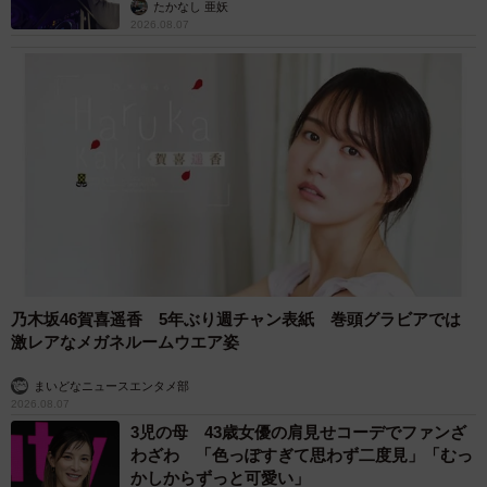
たかなし 亜妖
2026.08.07
乃木坂46賀喜遥香 5年ぶり週チャン表紙 巻頭グラビアでは
激レアなメガネルームウエア姿
まいどなニュースエンタメ部
2026.08.07
3児の母 43歳女優の肩見せコーデでファンざ
わざわ 「色っぽすぎて思わず二度見」「むっ
かしからずっと可愛い」