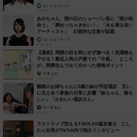
まいどなトピック
2026.08.07
あのちゃん、雨の日のショーパン姿に「雨が似
合う」「脚めっちゃきれい！」「水も滴る良い
アーティスト」 幻想的な近影が話題
まいどなメディア
2026.08.07
【漫画】周囲の目を気にせず遊べる！洗濯物も
干せる！最近人気の戸建ての「中庭」 ところ
が…実際住んでみて分かった後悔ポイント
中瀬 えみ
2026.08.07
難聴のお姉ちゃんに5歳の妹が手話通訳 互い
に支え合う家族の日常に反響「妹ちゃん、頼も
しい」「かわいい通訳さん」
五ヶ瀬 あお
2026.08.07
ラストライブ控えるT-BOLAN森友嵐士 にし
たん社長がTikTok内で独占インタビュー