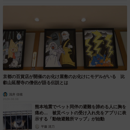
京都の百貨店が開催のお化け屋敷のお化けにモデルがいる 比
叡山延暦寺の僧侶が語る伝説とは
浅井 佳穂
2026.08.08
熊本地震でペット同伴の避難を諦める人に胸を
痛め… 被災ペットの受け入れ先をアプリに表
示する「動物避難所マップ」が始動
平藤 清刀