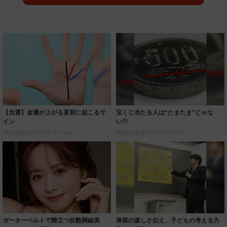
【当選】金運が上がる直前に起こるサ
宝くじ当たる人は“たまたま”じゃな
イン
い?!
PR(合同会社デジタルファーム )
PR(合同会社デジタルファーム )
ガーターベルトで際立つ妖艶脚線美
将棋の楽しさ伝え、子どもの考える力