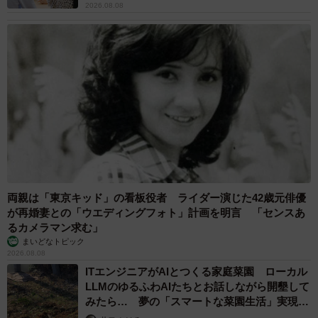
2026.08.08
両親は「東京キッド」の看板役者 ライダー演じた42歳元俳優
が再婚妻との「ウエディングフォト」計画を明言 「センスあ
るカメラマン求む」
まいどなトピック
2026.08.08
ITエンジニアがAIとつくる家庭菜園 ローカル
LLMのゆるふわAIたちとお話しながら開墾して
みたら… 夢の「スマートな菜園生活」実現な
るか