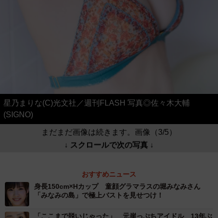
星乃まりな(C)光文社／週刊FLASH 写真◎佐々木大輔
(SIGNO)
まだまだ画像は続きます。画像（3/5）
↓ スクロールで次の写真 ↓
おすすめニュース
身長150cm×Hカップ 童顔グラマラスの堀みなみさん
「みなみの島」で極上バストを見せつけ！
「ここまで脱いじゃった」 元崖っぷちアイドル 13年ぶ