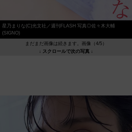
星乃まりな(C)光文社／週刊FLASH 写真◎佐々木大輔
(SIGNO)
まだまだ画像は続きます。画像（4/5）
↓ スクロールで次の写真 ↓