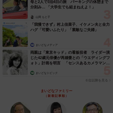
母と2人で3泊4日の旅 パーキングの休憩まで
分刻み… 「大学生でも組まねえよ！」
山岡 もと子
「我慢できず」村上佳菜子、イケメン夫と全力
ハグ「可愛いふたり」「素敵なご夫婦」
まいどなメディア
両親は「東京キッド」の看板役者 ライダー演
じた42歳元俳優が再婚妻との「ウエディングフ
ォト」計画を明言 「センスあるカメラマン求
む」
まいどなトピック
６位以降を見る
まいどなファミリー
（新着記事順）