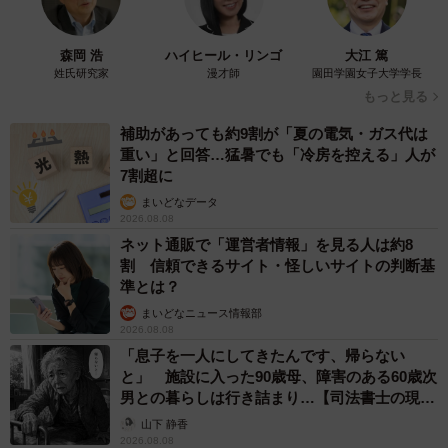
森岡 浩
ハイヒール・リンゴ
大江 篤
姓氏研究家
漫才師
園田学園女子大学学長
もっと見る
補助があっても約9割が「夏の電気・ガス代は
重い」と回答…猛暑でも「冷房を控える」人が
7割超に
まいどなデータ
2026.08.08
ネット通販で「運営者情報」を見る人は約8
割 信頼できるサイト・怪しいサイトの判断基
準とは？
まいどなニュース情報部
2026.08.08
「息子を一人にしてきたんです、帰らない
と」 施設に入った90歳母、障害のある60歳次
男との暮らしは行き詰まり…【司法書士の現場
から】
山下 静香
2026.08.08