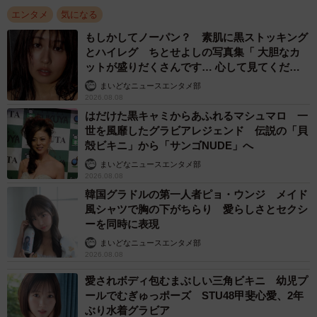
エンタメ
気になる
もしかしてノーパン？ 素肌に黒ストッキング
とハイレグ ちとせよしの写真集「 大胆なカ
ットが盛りだくさんです… 心して見てくださ
い」
まいどなニュースエンタメ部
2026.08.08
はだけた黒キャミからあふれるマシュマロ 一
世を風靡したグラビアレジェンド 伝説の「貝
殻ビキニ」から「サンゴNUDE」へ
まいどなニュースエンタメ部
2026.08.08
韓国グラドルの第一人者ピョ・ウンジ メイド
風シャツで胸の下がちらり 愛らしさとセクシ
ーを同時に表現
まいどなニュースエンタメ部
2026.08.08
愛されボディ包むまぶしい三角ビキニ 幼児プ
ールでむぎゅっポーズ STU48甲斐心愛、2年
ぶり水着グラビア