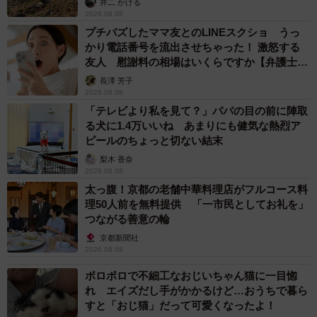
井二 かける
2026.08.08
プチバズしたママ友とのLINEスクショ うっ
かり電話番号を流出させちゃった！ 激怒する
友人 慰謝料の相場はいくらですか【弁護士が
解説】
長澤 芳子
2026.08.08
「テレビより私を見て？」パパの目の前に陣取
る犬に1.4万いいね あまりにも健気な熱烈ア
ピールのちょっと切ない結末
梨木 香奈
2026.08.08
太っ腹！京都の老舗中華料理店がフルコース料
理50人前を無料提供 「一市民としてお礼を」
つながる善意の輪
京都新聞社
2026.08.08
ボロボロで不細工なおじいちゃん猫に一目惚
れ エイズだし手がかかるけど…おうちで暮ら
すと「おじ猫」だって可愛くなったよ！