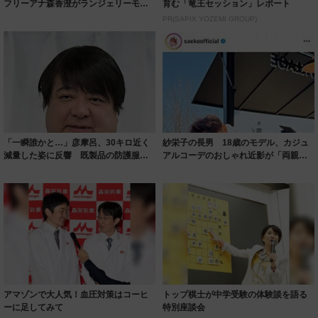
フリーアナ森香澄がランジェリーモデ
育む「竜王セッション」レポート
ルに ｢PE...
PR(SAPIX YOZEMI GROUP)
「一瞬誰かと…」彦摩呂、30キロ近く
紗栄子の長男 18歳のモデル、カジュ
減量した姿に反響 既製品の防護服が
アルコーデのおしゃれ近影が「両親の
着られると...
いいとこ取...
アマゾンで大人気！血圧対策はコーヒ
トップ棋士が中学受験の体験談を語る
ーに足してみて
特別座談会