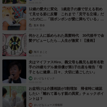
2026.08.08
12歳の愛犬に変化 1歳息子の膝で甘える初め
て見せる姿に反響 これまで「見守る立場」だ
ったのに…「頭ポンポンが愛に満ちている」
「尊…」
梨木 香奈
2026.08.08
何かと人に舐められた黒髪時代 30代後半で金
髪デビューしたら…人生が激変！【漫画】
海川 まこと
2026.08.08
夫はマイファスHiro、義父母も義兄も超有名歌
手の28歳モデル兼俳優が第1子出産を報告「母
子ともに健康…日々、大切に過ごしたい」
まいどなトピック
2026.08.08
お盆明けは介護相談が3割増加 帰省時に確認
したい「離れて暮らす親の異変」チェックポイ
ントは？
まいどなニュース情報部