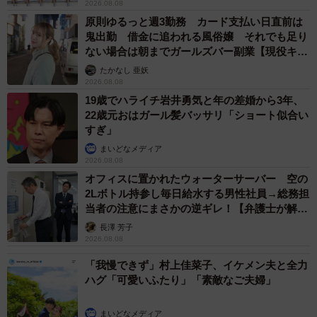
2026.08.08
原則ゆるっと週3勤務 カード支払い日直前は
鬼出勤 借金に追われる風俗嬢 それでも足り
ない場合は朝までガールズバー副業【現役キャ
ストに取材】
たかなし 亜妖
2026.08.08
19歳でハライチ岩井勇気と年の差婚から3年、
22歳元おはガール髪バッサリ「ショート似合い
すぎ」
まいどなメディア
2026.08.08
オフィスに置かれたウォーターサーバー 空の
2Lボトル持参し毎日給水する男性社員→総務担
当者の注意にまさかの逆ギレ！【弁護士が解
説】
長澤 芳子
2026.08.08
「我慢できず」村上佳菜子、イケメン夫と全力
ハグ「可愛いふたり」「素敵なご夫婦」
まいどなメディア