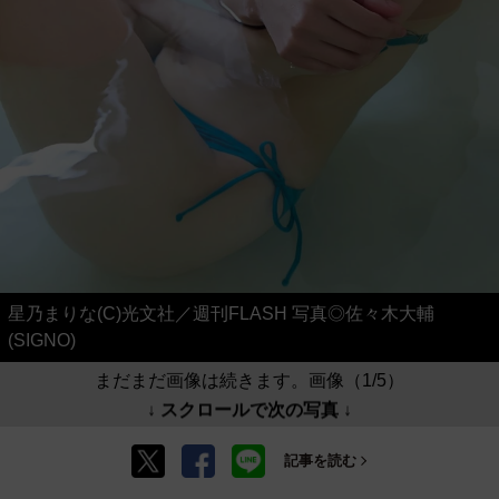
星乃まりな(C)光文社／週刊FLASH 写真◎佐々木大輔
(SIGNO)
まだまだ画像は続きます。画像（1/5）
↓ スクロールで次の写真 ↓
記事を読む