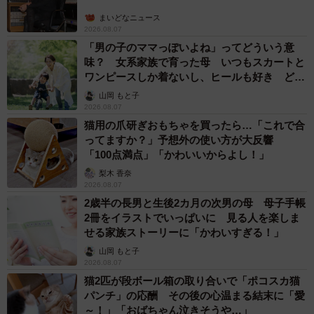
まいどなニュース
2026.08.07
「男の子のママっぽいよね」ってどういう意
味？ 女系家族で育った母 いつもスカートと
ワンピースしか着ないし、ヒールも好き どの
へんが…
山岡 もと子
2026.08.07
猫用の爪研ぎおもちゃを買ったら…「これで合
ってますか？」予想外の使い方が大反響
「100点満点」「かわいいからよし！」
梨木 香奈
2026.08.07
2歳半の長男と生後2カ月の次男の母 母子手帳
2冊をイラストでいっぱいに 見る人を楽しま
せる家族ストーリーに「かわいすぎる！」
山岡 もと子
2026.08.07
猫2匹が段ボール箱の取り合いで「ポコスカ猫
パンチ」の応酬 その後の心温まる結末に「愛
～！」「おばちゃん泣きそうや…」