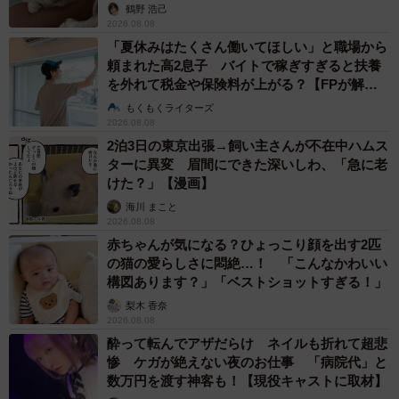
鶴野 浩己
2026.08.08
「夏休みはたくさん働いてほしい」と職場から
頼まれた高2息子 バイトで稼ぎすぎると扶養
を外れて税金や保険料が上がる？【FPが解
説】
もくもくライターズ
2026.08.08
2泊3日の東京出張→飼い主さんが不在中ハムス
ターに異変 眉間にできた深いしわ、「急に老
けた？」【漫画】
海川 まこと
2026.08.08
赤ちゃんが気になる？ひょっこり顔を出す2匹
の猫の愛らしさに悶絶…！ 「こんなかわいい
構図あります？」「ベストショットすぎる！」
梨木 香奈
2026.08.08
酔って転んでアザだらけ ネイルも折れて超悲
惨 ケガが絶えない夜のお仕事 「病院代」と
数万円を渡す神客も！【現役キャストに取材】