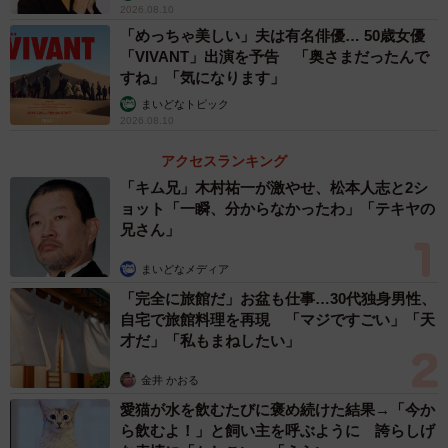
2026.08.10
「めっちゃ美しい」夫は有名俳優… 50歳女優
「VIVANT」出演を予告 「奥さまだったんで
すね」「気になります」
まいどなトピック
2026.08.10
アクセスランキング
「キム兄」木村祐一が激やせ、松本人志と2シ
ョット「一瞬、分からなかったわ」「テキヤの
兄さん」
まいどなメディア
「完全に旅館だ」お盆も仕事…30代独身男性、
自宅で旅館料理を再現 「マジですごい」「天
才だ」「私もまねしたい」
金井 かおる
愛猫が水を飲むたびに褒め続けた結果→「今か
ら飲むよ！」と飼い主を呼ぶように 誇らしげ