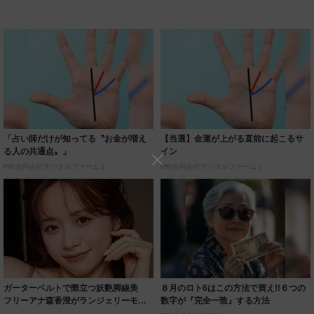
「占い師だけが知ってる〝お金が増え
【当選】金運が上がる直前に起こるサ
る人の共通点〟」
イン
PR(合同会社デジタルファーム )
PR(合同会社デジタルファーム )
ガーターベルトで際立つ妖艶脚線美
８月のロト6はこの方法で買え!!６つの
フリーアナ森香澄がランジェリーモデ
数字が『完全一致』する方法
ルに ｢PE...