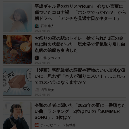
平成ギャル界のカリスマRumi 心ない言葉に
傷ついたコロナ禍 「ホンマでっか!?TV」から
朝ドラへ 「アンチを見返す日がキター！」
石井 隼人
2026.08.10
お祭りの夜の駅のトイレ 捨てられた1匹の金
魚は酸欠状態だった 塩水浴で元気取り戻し白
点病の治療も奏功した
中将 タカノリ
2026.08.10
【漫画】宅配業者の誤配や荷物のいい加減な扱
いに、思わず「本人が謝りに来い！」…これっ
てカスハラになりますか？
沼田 絵美
2026.08.10
令和の若者に聞いた「2026年の夏に一番聴きた
い曲」ランキング 2位はYUIの『SUMMER
SONG』、1位は？
まいどなニュース情報部