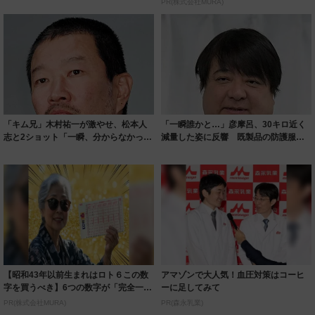
PR(株式会社MURA)
「キム兄」木村祐一が激やせ、松本人
「一瞬誰かと…」彦摩呂、30キロ近く
志と2ショット「一瞬、分からなかった
減量した姿に反響 既製品の防護服が
わ」「テキ...
着られると...
【昭和43年以前生まれはロト６この数
アマゾンで大人気！血圧対策はコーヒ
字を買うべき】6つの数字が「完全一
ーに足してみて
致」する方...
PR(株式会社MURA)
PR(森永乳業)