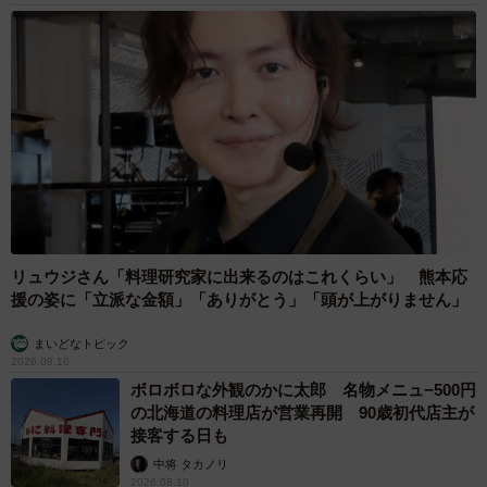
リュウジさん「料理研究家に出来るのはこれくらい」 熊本応
援の姿に「立派な金額」「ありがとう」「頭が上がりません」
まいどなトピック
2026.08.10
ボロボロな外観のかに太郎 名物メニュ−500円
の北海道の料理店が営業再開 90歳初代店主が
接客する日も
中将 タカノリ
2026.08.10