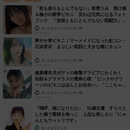
「前も後ろもとんでもない」東雲うみ 透け感
＆極小の眼帯ビキニ 見れば元気になるフォト
ブック 「前後ともにとんでもない戦闘力」
「桃ダイナマイトがすごい」
まいどなニュースエンタメ部
2026.08.10
爽やか青ビキニ！マーメイドになった虹コン・
石浜芽衣 まぶしい笑顔と大きな瞳にキュン
まいどなニュースエンタメ部
2026.08.10
健康優良児ボディの衝撃グラビアにわくわく
幼顔＆グラマラスの豊島心桜 「ピンクやグリ
ーンのビキニはほんとお似合い」「ここちゃん
天使 また可愛くなった」
まいどなニュースエンタメ部
2026.08.10
「嗚呼、猫になりたひ」 51歳女優 すらりと
した腕で愛猫を抱っこ 上品な美しさに「にゃ
んともウットリです」
まいどなトピック