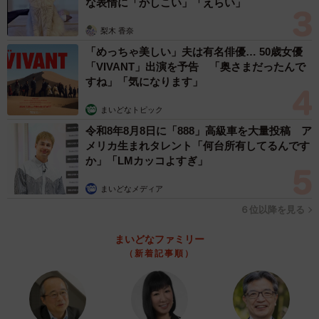
な表情に「かしこい」「えらい」
梨木 香奈
「めっちゃ美しい」夫は有名俳優… 50歳女優
「VIVANT」出演を予告 「奥さまだったんで
すね」「気になります」
まいどなトピック
令和8年8月8日に「888」高級車を大量投稿 ア
メリカ生まれタレント「何台所有してるんです
か」「LMカッコよすぎ」
まいどなメディア
６位以降を見る
まいどなファミリー
（新着記事順）