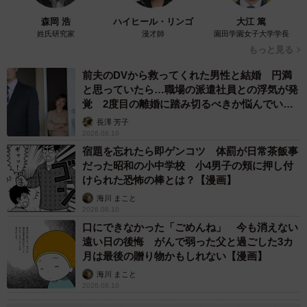
森岡 浩
ハイヒール・リンゴ
大江 篤
姓氏研究家
漫才師
園田学園女子大学学長
もっと見る
前夫のDVから救ってくれた男性と結婚 円満
と思っていたら…職場の派遣社員との浮気が発
覚 2度目の離婚に踏み切るべきか悩んでいま
す【夫婦関係修復カウンセラーが解説】
長澤 芳子
2026.08.10
宿題を忘れたら即ゲンコツ 体罰が日常茶飯事
だった昭和の小中学校 小4男子の頬に押し付
けられた恐怖の棒とは？【漫画】
海川 まこと
2026.08.10
口にできなかった「ごめんね」 今も消えない
遠い日の後悔 がんで弱った父と過ごした3カ
月は最後の贈り物かもしれない【漫画】
海川 まこと
2026.08.10