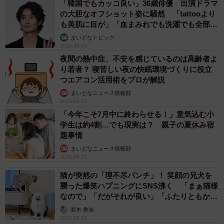
「韓国でもカッコ良い」36歳俳優 出演ドラマ
の大胆なオフショット姿に騒然 「tattooより
も美肌に目が」「血まみれでも洗濯でも全部か
っこいい」
まいどなトピック
2026.08.10
夜間の熱中症、不安を感じているのは高齢者よ
り若者？ 寝苦しい夜の快眠環境づくりに役立
つエアコン活用術をプロが解説
まいどなニュース情報部
2026.08.10
「今年こそ7月中に終わらせる！」意気込む小
学生は約4割…でも現実は？ 親子の夏休み宿
題事情
まいどなニュース情報部
2026.08.10
猫が突然の「理不尽パンチ」！ 笑顔の兄犬を
襲った爆笑ハプニングにSNS沸く 「まぁ猫様
なので」「だがそれが良い」「ふたりともかわ
いいね」
梨木 香奈
2026.08.10