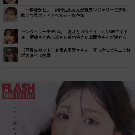
「一瞬裸かと」 内田理央さんが夏ランジェリーモデル
際立つ美ボディとヘルシーな色気
ランジェリーモデルは「あざとカワイイ」元NMBアイド
ル 清純さと色っぽさを兼ね備えた上西怜さんが魅せる
【写真集カット】女優志田音々さん 真っ赤なビキニで抜
群スタイル披露