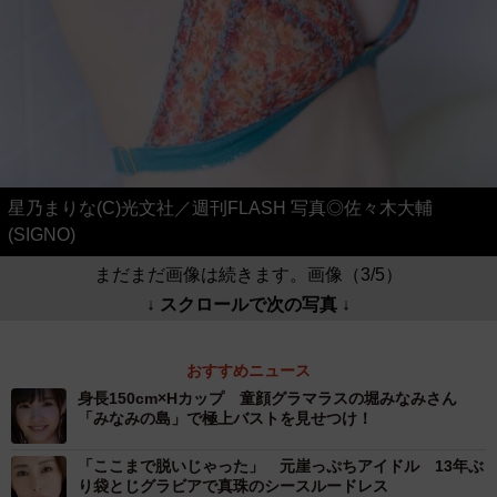
星乃まりな(C)光文社／週刊FLASH 写真◎佐々木大輔
(SIGNO)
まだまだ画像は続きます。画像（3/5）
↓ スクロールで次の写真 ↓
おすすめニュース
身長150cm×Hカップ 童顔グラマラスの堀みなみさん
「みなみの島」で極上バストを見せつけ！
「ここまで脱いじゃった」 元崖っぷちアイドル 13年ぶ
り袋とじグラビアで真珠のシースルードレス