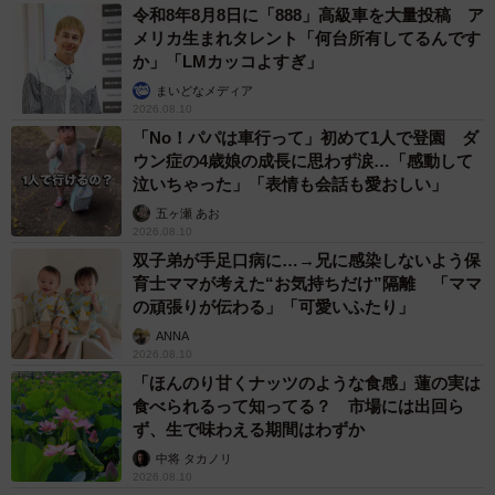
令和8年8月8日に「888」高級車を大量投稿 ア
メリカ生まれタレント「何台所有してるんです
か」「LMカッコよすぎ」
まいどなメディア
2026.08.10
「No！パパは車行って」初めて1人で登園 ダ
ウン症の4歳娘の成長に思わず涙…「感動して
泣いちゃった」「表情も会話も愛おしい」
五ヶ瀬 あお
2026.08.10
双子弟が手足口病に…→兄に感染しないよう保
育士ママが考えた“お気持ちだけ”隔離 「ママ
の頑張りが伝わる」「可愛いふたり」
ANNA
2026.08.10
「ほんのり甘くナッツのような食感」蓮の実は
食べられるって知ってる？ 市場には出回ら
ず、生で味わえる期間はわずか
中将 タカノリ
2026.08.10