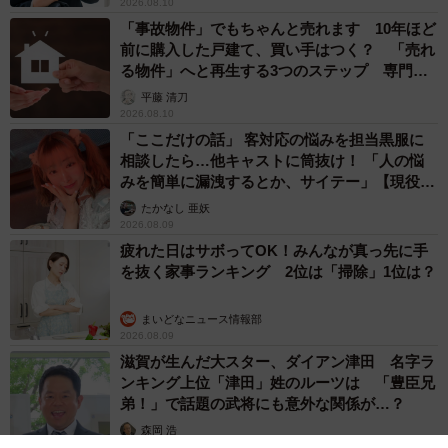
2026.08.10
「事故物件」でもちゃんと売れます 10年ほど
前に購入した戸建て、買い手はつく？ 「売れ
る物件」へと再生する3つのステップ 専門家
が解説
平藤 清刀
2026.08.10
「ここだけの話」 客対応の悩みを担当黒服に
相談したら…他キャストに筒抜け！ 「人の悩
みを簡単に漏洩するとか、サイテー」【現役キ
ャストに取材】
たかなし 亜妖
2026.08.09
疲れた日はサボってOK！みんなが真っ先に手
を抜く家事ランキング 2位は「掃除」1位は？
まいどなニュース情報部
2026.08.09
滋賀が生んだ大スター、ダイアン津田 名字ラ
ンキング上位「津田」姓のルーツは 「豊臣兄
弟！」で話題の武将にも意外な関係が…？
森岡 浩
2026.08.09