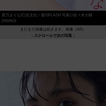
星乃まりな(C)光文社／週刊FLASH 写真◎佐々木大輔
(SIGNO)
まだまだ画像は続きます。画像（4/5）
↓ スクロールで次の写真 ↓