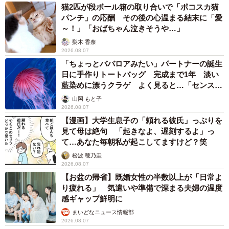
猫2匹が段ボール箱の取り合いで「ポコスカ猫
パンチ」の応酬 その後の心温まる結末に「愛
～！」「おばちゃん泣きそうや…」
梨木 香奈
2026.08.07
「ちょっとババロアみたい」パートナーの誕生
日に手作りトートバッグ 完成まで1年 淡い
藍染めに漂うクラゲ よく見ると…「センスす
ごい」
山岡 もと子
2026.08.07
【漫画】大学生息子の「頼れる彼氏」っぷりを
見て母は絶句 「起きなよ、遅刻するよ」っ
て…あなた毎朝私が起こしてますけど？笑
松波 穂乃圭
2026.08.07
【お盆の帰省】既婚女性の半数以上が「日常よ
り疲れる」 気遣いや準備で深まる夫婦の温度
感ギャップ鮮明に
まいどなニュース情報部
2026.08.07