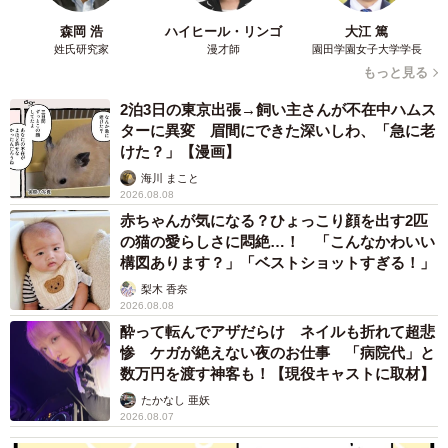
森岡 浩
ハイヒール・リンゴ
大江 篤
姓氏研究家
漫才師
園田学園女子大学学長
もっと見る
2泊3日の東京出張→飼い主さんが不在中ハムス
ターに異変 眉間にできた深いしわ、「急に老
けた？」【漫画】
海川 まこと
2026.08.08
赤ちゃんが気になる？ひょっこり顔を出す2匹
の猫の愛らしさに悶絶…！ 「こんなかわいい
構図あります？」「ベストショットすぎる！」
梨木 香奈
2026.08.08
酔って転んでアザだらけ ネイルも折れて超悲
惨 ケガが絶えない夜のお仕事 「病院代」と
数万円を渡す神客も！【現役キャストに取材】
たかなし 亜妖
2026.08.07