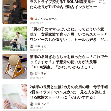
ラストライブ控えるT-BOLAN森友嵐士 にし
たん社長がTikTok内で独占インタビュー
まいどなニュース
2026.08.07
「男の子のママっぽいよね」ってどういう意
味？ 女系家族で育った母 いつもスカートと
ワンピースしか着ないし、ヒールも好き どの
へんが…
山岡 もと子
2026.08.07
猫用の爪研ぎおもちゃを買ったら…「これで合
ってますか？」予想外の使い方が大反響
「100点満点」「かわいいからよし！」
梨木 香奈
2026.08.07
2歳半の長男と生後2カ月の次男の母 母子手帳
2冊をイラストでいっぱいに 見る人を楽しま
せる家族ストーリーに「かわいすぎる！」
山岡 もと子
2026.08.07