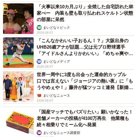
「火事以来10カ月ぶり」全焼した自宅訪れた林
家ぺー 内装も壁も取り払われスケルトン状態
の部屋に呆然
まいどなトピック
2026.08.07
「こんなかわいい子おるん！？」大阪出身の
UHB26歳アナが話題…父は元プロ野球選手
「アイドルさんよりかわいい」「めちゃ爽や
か」
まいどなメディア
2026.08.07
世界一周中に3度も出会った運命的カップル
口では言えない「ジョージアの熱い夜」に「も
うやめぇや！」藤井が猛ツッコミ連発【新婚さ
ん】
まいどなニュース
2026.08.07
「国産マッチでもバズりたい」願いかなった！
老舗メーカーの投稿が4100万再生 他業種も
続々相乗りでミーム化へ発展
まいどなニュース調査部