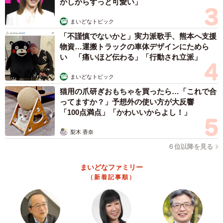
かしからずっと可愛い」
まいどなトピック
「不謹慎でないかと」実力派歌手、熊本へ支援
物資…運搬トラックの車体デザインにためら
い 「痛いほど伝わる」「行動され立派」
まいどなトピック
猫用の爪研ぎおもちゃを買ったら…「これで合
ってますか？」予想外の使い方が大反響
「100点満点」「かわいいからよし！」
梨木 香奈
６位以降を見る
まいどなファミリー
（新着記事順）