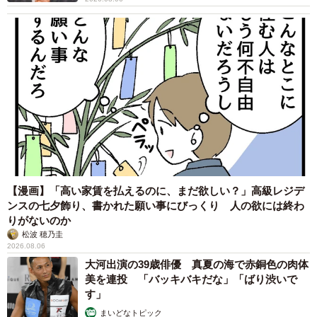
【漫画】「高い家賃を払えるのに、まだ欲しい？」高級レジデ
ンスの七夕飾り、書かれた願い事にびっくり 人の欲には終わ
りがないのか
松波 穂乃圭
2026.08.06
大河出演の39歳俳優 真夏の海で赤銅色の肉体
美を連投 「バッキバキだな」「ばり渋いで
す」
まいどなトピック