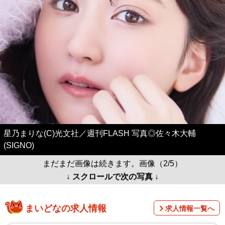
星乃まりな(C)光文社／週刊FLASH 写真◎佐々木大輔
(SIGNO)
まだまだ画像は続きます。画像（2/5）
↓ スクロールで次の写真 ↓
まいどなの求人情報
求人情報一覧へ