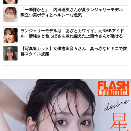
「一瞬裸かと」 内田理央さんが夏ランジェリーモデル
際立つ美ボディとヘルシーな色気
ランジェリーモデルは「あざとカワイイ」元NMBアイド
ル 清純さと色っぽさを兼ね備えた上西怜さんが魅せる
【写真集カット】女優志田音々さん 真っ赤なビキニで抜
群スタイル披露