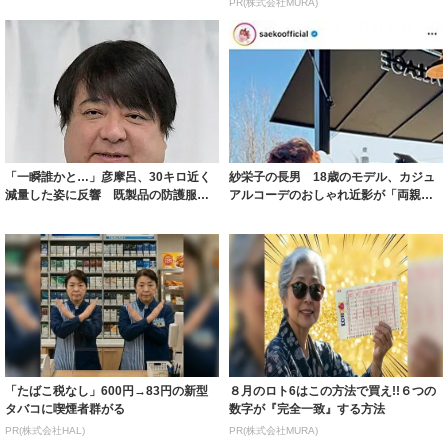
PR(株式会社MURA)
「一瞬誰かと…」彦摩呂、30キロ近く
紗栄子の長男 18歳のモデル、カジュ
減量した姿に反響 既製品の防護服が
アルコーデのおしゃれ近影が「両親の
着られると...
いいとこ取...
「たばこ税なし」600円→83円の新型
８月のロト6はこの方法で買え!!６つの
タバコに喫煙者群がる
数字が『完全一致』する方法
PR(株式会社HAL)
PR(株式会社MURA)