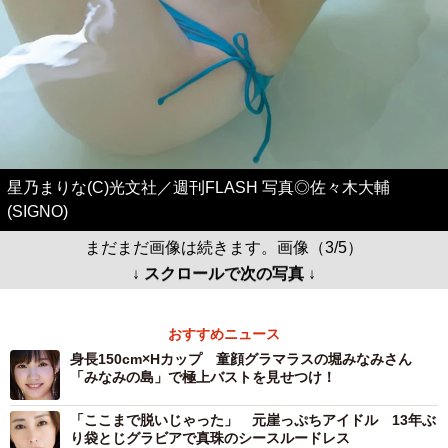
星乃まりな(C)光文社／週刊FLASH 写真◎佐々木大輔
(SIGNO)
まだまだ画像は続きます。画像（3/5）
↓ スクロールで次の写真 ↓
おすすめニュース
身長150cm×Hカップ 童顔グラマラスの堀みなみさん
「みなみの島」で極上バストを見せつけ！
「ここまで脱いじゃった」 元崖っぷちアイドル 13年ぶ
り袋とじグラビアで真珠のシースルードレス