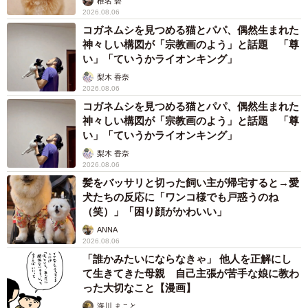
椎名 碧
2026.08.06
コガネムシを見つめる猫とパパ、偶然生まれた
神々しい構図が「宗教画のよう」と話題 「尊
い」「ていうかライオンキング」
梨木 香奈
2026.08.06
コガネムシを見つめる猫とパパ、偶然生まれた
神々しい構図が「宗教画のよう」と話題 「尊
い」「ていうかライオンキング」
梨木 香奈
2026.08.06
髪をバッサリと切った飼い主が帰宅すると→愛
犬たちの反応に「ワンコ様でも戸惑うのね
（笑）」「困り顔がかわいい」
ANNA
2026.08.06
「誰かみたいにならなきゃ」 他人を正解にし
て生きてきた母親 自己主張が苦手な娘に教わ
った大切なこと【漫画】
海川 まこと