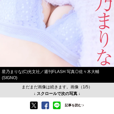
星乃まりな(C)光文社／週刊FLASH 写真◎佐々木大輔
(SIGNO)
まだまだ画像は続きます。画像（1/5）
↓ スクロールで次の写真 ↓
記事を読む