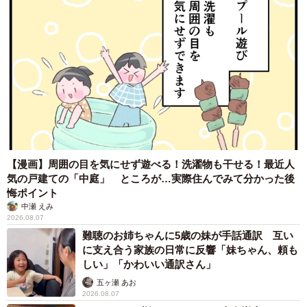
【漫画】周囲の目を気にせず遊べる！洗濯物も干せる！最近人
気の戸建ての「中庭」 ところが…実際住んでみて分かった後
悔ポイント
中瀬 えみ
2026.08.07
難聴のお姉ちゃんに5歳の妹が手話通訳 互い
に支え合う家族の日常に反響「妹ちゃん、頼も
しい」「かわいい通訳さん」
五ヶ瀬 あお
2026.08.07