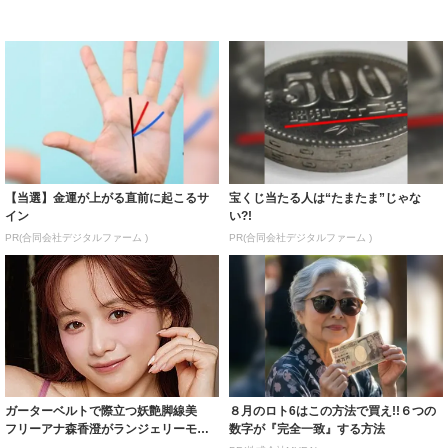
【当選】金運が上がる直前に起こるサ
宝くじ当たる人は“たまたま”じゃな
イン
い?!
PR(合同会社デジタルファーム )
PR(合同会社デジタルファーム )
ガーターベルトで際立つ妖艶脚線美
８月のロト6はこの方法で買え!!６つの
フリーアナ森香澄がランジェリーモデ
数字が『完全一致』する方法
ルに ｢PE...