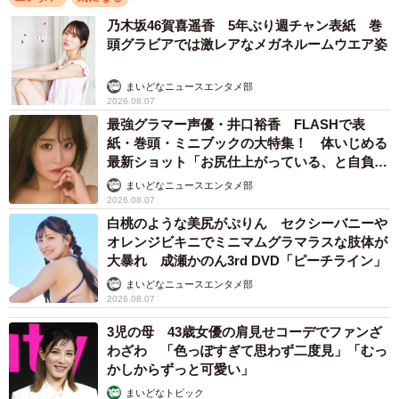
乃木坂46賀喜遥香 5年ぶり週チャン表紙 巻
頭グラビアでは激レアなメガネルームウエア姿
まいどなニュースエンタメ部
2026.08.07
最強グラマー声優・井口裕香 FLASHで表
紙・巻頭・ミニブックの大特集！ 体いじめる
最新ショット「お尻仕上がっている、と自負し
ています」「いくつになっても理想の身体でい
まいどなニュースエンタメ部
たい」
2026.08.07
白桃のような美尻がぷりん セクシーバニーや
オレンジビキニでミニマムグラマラスな肢体が
大暴れ 成瀬かのん3rd DVD「ピーチライン」
まいどなニュースエンタメ部
2026.08.07
3児の母 43歳女優の肩見せコーデでファンざ
わざわ 「色っぽすぎて思わず二度見」「むっ
かしからずっと可愛い」
まいどなトピック