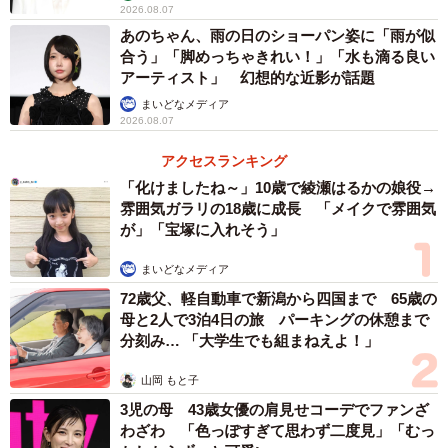
2026.08.07
あのちゃん、雨の日のショーパン姿に「雨が似
合う」「脚めっちゃきれい！」「水も滴る良い
アーティスト」 幻想的な近影が話題
まいどなメディア
2026.08.07
アクセスランキング
「化けましたね～」10歳で綾瀬はるかの娘役→
雰囲気ガラリの18歳に成長 「メイクで雰囲気
が」「宝塚に入れそう」
まいどなメディア
72歳父、軽自動車で新潟から四国まで 65歳の
母と2人で3泊4日の旅 パーキングの休憩まで
分刻み… 「大学生でも組まねえよ！」
山岡 もと子
3児の母 43歳女優の肩見せコーデでファンざ
わざわ 「色っぽすぎて思わず二度見」「むっ