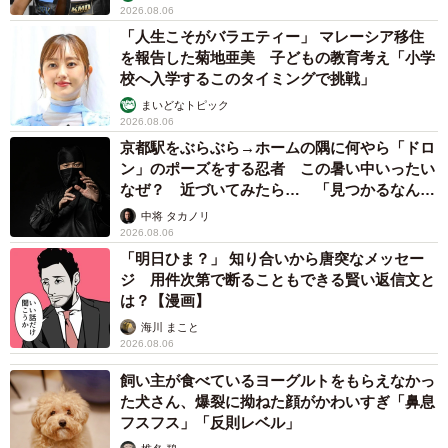
2026.08.06
「人生こそがバラエティー」 マレーシア移住
を報告した菊地亜美 子どもの教育考え「小学
校へ入学するこのタイミングで挑戦」
まいどなトピック
2026.08.06
京都駅をぶらぶら→ホームの隅に何やら「ドロ
ン」のポーズをする忍者 この暑い中いったい
なぜ？ 近づいてみたら… 「見つかるなんて
未熟」
中将 タカノリ
2026.08.06
「明日ひま？」 知り合いから唐突なメッセー
ジ 用件次第で断ることもできる賢い返信文と
は？【漫画】
海川 まこと
2026.08.06
飼い主が食べているヨーグルトをもらえなかっ
た犬さん、爆裂に拗ねた顔がかわいすぎ「鼻息
フスフス」「反則レベル」