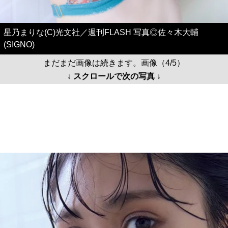
星乃まりな(C)光文社／週刊FLASH 写真◎佐々木大輔
(SIGNO)
まだまだ画像は続きます。画像（4/5）
↓ スクロールで次の写真 ↓