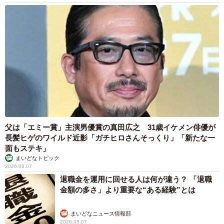
父は「エミー賞」主演男優賞の真田広之 31歳イケメン俳優が
長髪ヒゲのワイルド近影「ガチヒロさんそっくり」「新たな一
面もステキ」
まいどなトピック
2026.08.07
退職金を運用に回せる人は何が違う？ 「退職
金額の多さ」より重要な“ある経験”とは
まいどなニュース情報部
2026.08.07