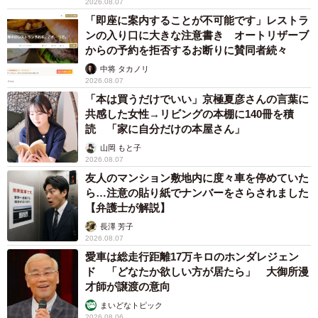
2026.08.07
「即座に案内することが不可能です」レストラ
ンの入り口に大きな注意書き オートリザーブ
からの予約を拒否するお断りに賛同者続々
中将 タカノリ
2026.08.07
「本は買うだけでいい」京極夏彦さんの言葉に
共感した女性→リビングの本棚に140冊を積
読 「家に自分だけの本屋さん」
山岡 もと子
2026.08.07
友人のマンション敷地内に度々車を停めていた
ら…注意の貼り紙でナンバーをさらされました
【弁護士が解説】
長澤 芳子
2026.08.07
愛車は総走行距離17万キロのホンダレジェン
ド 「どなたか欲しい方が居たら」 大御所漫
才師が譲渡の意向
まいどなトピック
2026.08.06