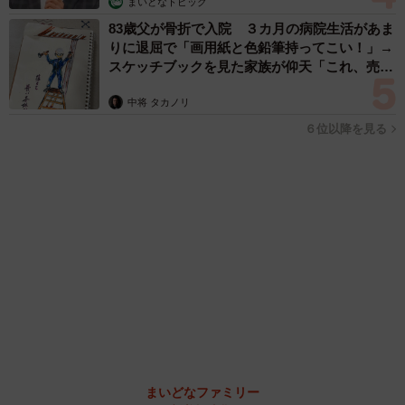
「人生こそがバラエティー」 マレーシア移住を報告した菊地亜
美 子どもの教育考え「小学校へ入学するこのタイミングで挑
戦」
まいどなトピック
2026.08.06
京都駅をぶらぶら→ホームの隅に何やら「ドロ
ン」のポーズをする忍者 この暑い中いったい
なぜ？ 近づいてみたら… 「見つかるなんて
未熟」
中将 タカノリ
2026.08.06
「明日ひま？」 知り合いから唐突なメッセー
ジ 用件次第で断ることもできる賢い返信文と
は？【漫画】
海川 まこと
2026.08.06