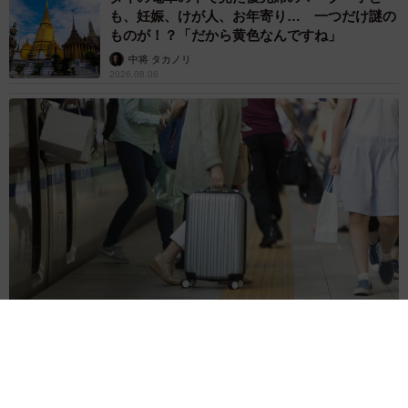
2026.08.06
「なんじゃこりゃ！」「ロボ？」大阪・梅田に
そびえる物体の正体は？ 昭和の遺産を調査し
てみた結果…
太田 浩子
2026.08.06
エジプトで自撮りしていたら、ガイドが「撮り
ますよ！」→ノリノリでポーズを取っていた
ら……スマホを返してもらえない 「日本人は
カモ代表かも」「私は6時間で3万円払った」
宮前 晶子
2026.08.06
「LINEのQRコードを添付して」社長をかたる
詐欺メール続々 社員を個人アカウントへ誘導
→最後は不正送金…求められる「だまされる前
提」の対策
井二 かける
2026.08.06