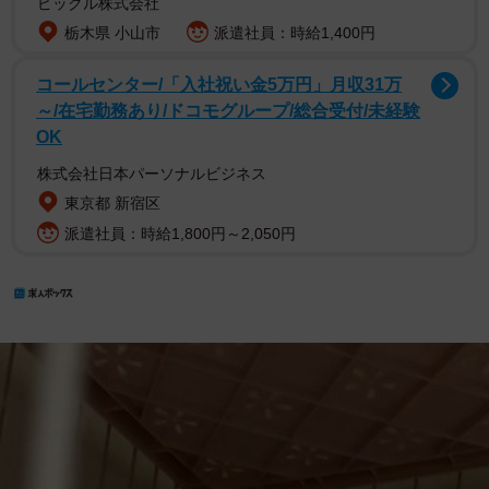
ピックル株式会社
栃木県 小山市
派遣社員：時給1,400円
コールセンター/「入社祝い金5万円」月収31万
～/在宅勤務あり/ドコモグループ/総合受付/未経験
OK
株式会社日本パーソナルビジネス
東京都 新宿区
派遣社員：時給1,800円～2,050円