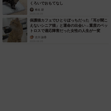
才師が譲渡の意向
まいどなトピック
83歳父が骨折で入院 ３カ月の病院生活があま
りに退屈で「画用紙と色鉛筆持ってこい！」→
スケッチブックを見た家族が仰天「これ、売れ
ますよ…」
中将 タカノリ
６位以降を見る
まいどなファミリー
（新着記事順）
森岡 浩
ハイヒール・リンゴ
大江 篤
姓氏研究家
漫才師
園田学園女子大学学長
もっと見る