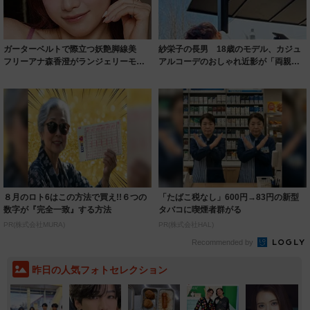
ガーターベルトで際立つ妖艶脚線美
紗栄子の長男 18歳のモデル、カジュ
フリーアナ森香澄がランジェリーモデ
アルコーデのおしゃれ近影が「両親の
ルに ｢PE...
いいとこ取...
８月のロト6はこの方法で買え!!６つの
「たばこ税なし」600円→83円の新型
数字が『完全一致』する方法
タバコに喫煙者群がる
PR(株式会社MURA)
PR(株式会社HAL)
Recommended by
昨日の人気フォトセレクション