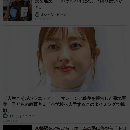
誰も求めていない職場の「謎マナー」、「過剰
な挨拶」や「お土産配り」を抑えた1位は？
やめられない理由は「周りの目」
まいどなデータ
2026.08.06
自転車通行可の歩道 電動キックボードで走行
中、小学生とあわや衝突！ 「歩道走行は道交
法違反でしょ」と指摘されました【弁護士が解
説】
長澤 芳子
2026.08.06
タイの電車の中で見た優先席のマーク 子ど
も、妊娠、けが人、お年寄り… 一つだけ謎の
ものが！？「だから黄色なんですね」
中将 タカノリ
2026.08.06