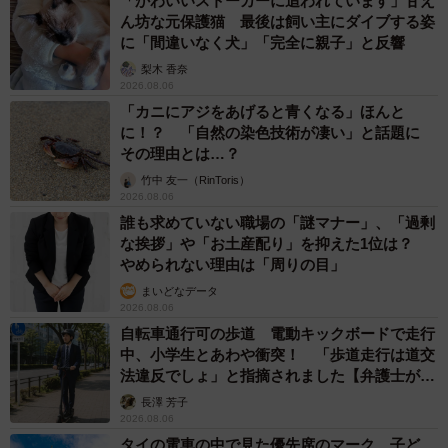
2026.08.06
子どもの学校外の学習時間が11年で2割減少
「家庭学習0分層」が約半数に達する深刻な実
態と広がる学習格差
まいどなニュース情報部
2026.08.06
「事故物件」という言葉のイメージにとらわれ
ていませんか？ 不動産業者が語る「物件の可
能性」を閉ざさないために必要なこと
平藤 清刀
2026.08.06
東京・千代田区の中央線高架に心ない落書き
歴史ある昌平橋架道橋の被害に怒りの声 「何
も分かってないし、センスも古い」「罰則強化
して」
中将 タカノリ
2026.08.06
もしかすると「下山ダッシュ」 リニア中央新
幹線の長野県駅 在来線との乗り継ぎなし→な
ら走れば間に合うんじゃない？ 惜しい位置関
係が反響
中将 タカノリ