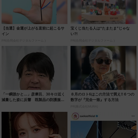
【当選】金運が上がる直前に起こるサ
宝くじ当たる人は“たまたま”じゃな
イン
い?!
PR(合同会社デジタルファーム )
PR(合同会社デジタルファーム )
「一瞬誰かと…」彦摩呂、30キロ近く
８月のロト6はこの方法で買え!!６つの
減量した姿に反響 既製品の防護服が
数字が『完全一致』する方法
着られると...
PR(株式会社MURA)