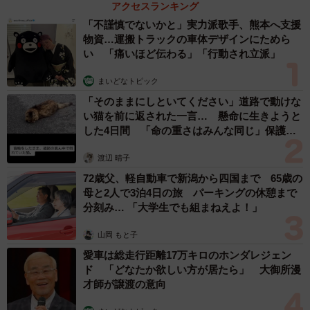
友人のマンション敷地内に度々車を停めていた
ら…注意の貼り紙でナンバーをさらされました
【弁護士が解説】
長澤 芳子
2026.08.07
【漫画】「高い家賃を払えるのに、まだ欲し
い？」高級レジデンスの七夕飾り、書かれた願
い事にびっくり 人の欲には終わりがないのか
松波 穂乃圭
2026.08.06
大河出演の39歳俳優 真夏の海で赤銅色の肉体
美を連投 「バッキバキだな」「ばり渋いで
す」
まいどなトピック
2026.08.06