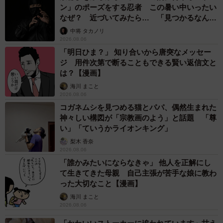
【物価高が直撃】お盆帰省「予定なし」が約半数 新幹線・高
速バスの「使い分け」が鮮明に
まいどなニュース情報部
2026.08.06
83歳父が骨折で入院 ３カ月の病院生活があま
りに退屈で「画用紙と色鉛筆持ってこい！」→
スケッチブックを見た家族が仰天「これ、売れ
ますよ…」
中将 タカノリ
2026.08.06
1歳息子が腕を亜脱臼 「奥さん、専業主婦な
のに」と夫の後輩から一言 母は泣きながら対
応し必死だった 何年もたった今もたまに思い
出し…
山岡 もと子