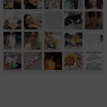
もふもふ
保護犬・保護猫
ネコ
飼い主が食べているヨーグルトをもらえなかっ
た犬さん、爆裂に拗ねた顔がかわいすぎ「鼻息
フスフス」「反則レベル」
椎名 碧