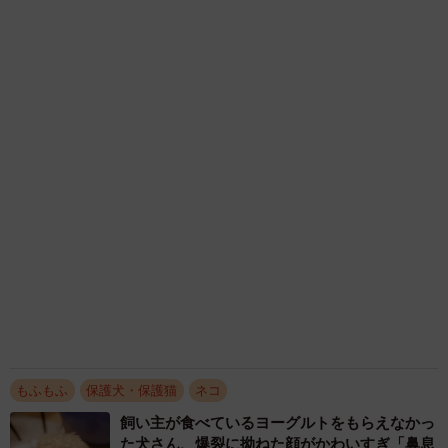
2026.08.06
髪をバッサリと切った飼い主が帰宅すると→愛
犬たちの反応に「ワンコ様でも戸惑うのね
（笑）」「困り顔がかわいい」
ANNA
2026.08.06
がんと片目の失明、3時間おきの壮絶な介護を
乗り越えた猫 「叶わないかもしれない」と覚
悟した19歳の誕生日を迎えて感動
古川 諭香
2026.08.06
涼しい「冷感敷きパッド」を気に入った猫さ
ん、”友達”をヨイショヨイショとご招待、毛づ
くろいでおもてなし
椎名 碧
2026.08.05
保護猫カフェでひとりぼっちだった「耳が聞こ
えないシニア猫」と運命の出会い→重度のペッ
トロスで適応障害だった女性の人生が一変
古川 諭香