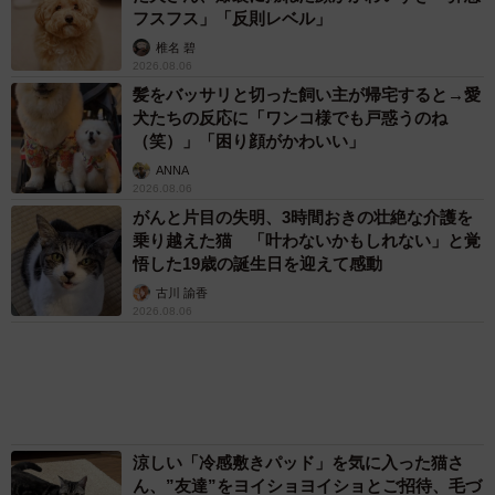
2026.08.05
アクセスランキング
「不謹慎でないかと」実力派歌手、熊本へ支援
物資…運搬トラックの車体デザインにためら
い 「痛いほど伝わる」「行動され立派」
まいどなトピック
「そのままにしといてください」道路で動けな
い猫を前に返された一言… 懸命に生きようと
した4日間 「命の重さはみんな同じ」保護団
体代表の訴え
渡辺 晴子
72歳父、軽自動車で新潟から四国まで 65歳の
母と2人で3泊4日の旅 パーキングの休憩まで
分刻み… 「大学生でも組まねえよ！」
山岡 もと子
愛車は総走行距離17万キロのホンダレジェン
ド 「どなたか欲しい方が居たら」 大御所漫