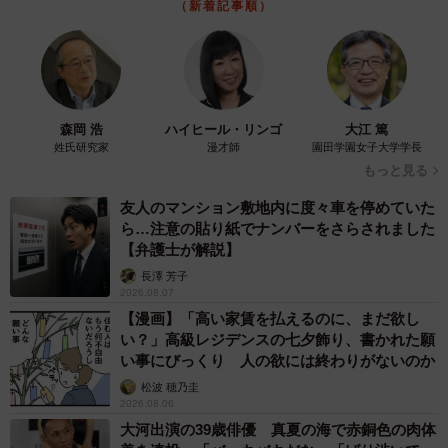
コガネムシを見つめる猫とパパ、偶然生まれた
神々しい構図が「宗教画のよう」と話題 「尊
い」「ていうかライオンキング」
梨木 香奈
2026.08.06
「誰かみたいにならなきゃ」 他人を正解にし
て生きてきた母親 自己主張が苦手な娘に教わ
った大切なこと【漫画】
海川 まこと
2026.08.06
「かわいいストーカーに追われています」甘え
ん坊な元保護猫 最後は飼い主にダイブする姿
に「間違いなく犬」「完全に親子」と反響
梨木 香奈
2026.08.06
「カニにアジをあげると青くなる」ほんと
に！？ 「自然の染色技術が凄い」と話題に
その理由とは…？
竹中 友一（RinToris）
2026.08.06