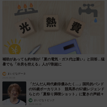
をしたり、瞳を輝かせながらニャルソックをしたり、のび
のびと暮らす様子を公開中。少しずつ安心できる場所を広
げながら、今日もはちたくんらしい穏やかな時間が流れて
います。
補助があっても約9割が「夏の電気・ガス代は重い」と回答…猛
暑でも「冷房を控える」人が7割超に
まいどなデータ
2026.08.08
「だんだん時代劇俳優みたく…」国民的バンド
の55歳ボーカリスト 競馬界の57歳レジェンド
らとの「夏祭り満喫ショット」に驚きの声続々
まいどなトピック
2026.08.08