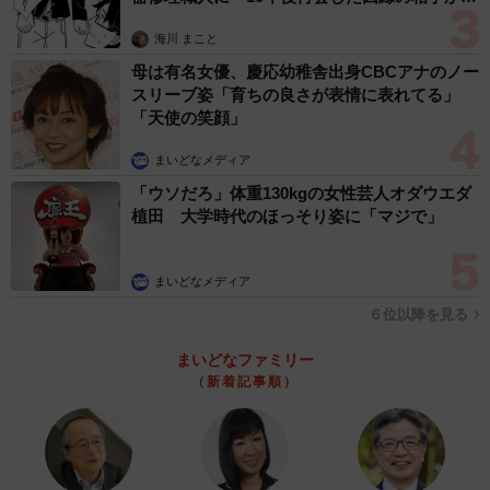
ことができました。
思わぬ申し出【漫画】
海川 まこと
保護されたはちたくんを家族にーーあたたかく見
母は有名女優、慶応幼稚舎出身CBCアナのノー
スリーブ姿「育ちの良さが表情に表れてる」
守る日々
「天使の笑顔」
まいどなメディア
「ウソだろ」体重130kgの女性芸人オダウエダ
植田 大学時代のほっそり姿に「マジで」
まいどなメディア
６位以降を見る
まいどなファミリー
（新着記事順）