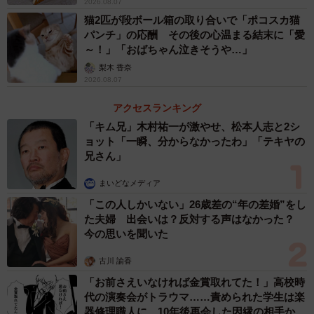
2026.08.07
「前日までは、ごはんに混ぜるとそのまま食べてくれてい
猫2匹が段ボール箱の取り合いで「ポコスカ猫
パンチ」の応酬 その後の心温まる結末に「愛
たんです。ところが、この日から急に薬だけより分けて残
～！」「おばちゃん泣きそうや…」
すようにーー。『何か混ぜられてるな』と気づいたんでし
梨木 香奈
ょうね」
2026.08.07
アクセスランキング
投稿した写真を撮影したとき、薬が残っていることにはま
「キム兄」木村祐一が激やせ、松本人志と2シ
ったく気づいていなかった飼い主さん。ごはんを食べ終え
ョット「一瞬、分からなかったわ」「テキヤの
てくつろいでいるはちたくんを撮影し、「かわいい写真が
兄さん」
撮れたな」と喜んでいたそうです。
まいどなメディア
「この人しかいない」26歳差の“年の差婚”をし
「ところが、写真を拡大して見ていたら、お皿に薬が残っ
た夫婦 出会いは？反対する声はなかった？
ていたんです。動かぬ証拠が写っていて笑ってしまいまし
今の思いを聞いた
た」
古川 諭香
「お前さえいなければ金賞取れてた！」高校時
続く投稿で、飼い主さんは「おやつに混ぜてちゃんと飲ま
代の演奏会がトラウマ……責められた学生は楽
せました」と報告。この日も無事に、お薬を飲んでもらう
器修理職人に 10年後再会した因縁の相手から