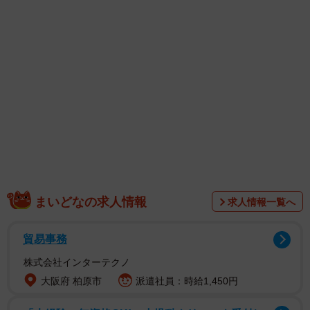
まいどなの求人情報
求人情報一覧へ
ふとお皿に目をやるとーー。何やらぽつんと白い粒が。ど
うやらこの1粒のお薬を上手によけて、ドライフードを食べ
貿易事務
終えたようです。
株式会社インターテクノ
大阪府 柏原市
派遣社員：時給1,450円