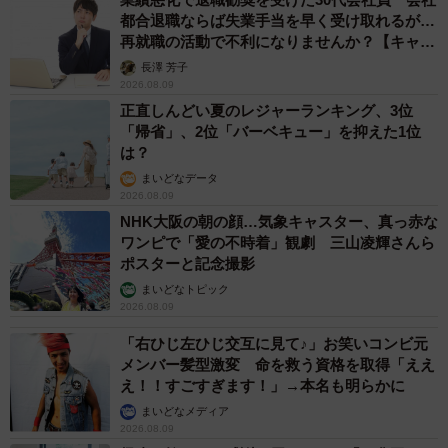
5/9
都合退職ならば失業手当を早く受け取れるが…
再就職の活動で不利になりませんか？【キャリ
保護主さんからもらったお迎え前のはちたくん（画像提供：
アカウンセラーが解説】
長澤 芳子
@catsEYEeclipseさん）
2026.08.09
正直しんどい夏のレジャーランキング、3位
保護主さんからもらった、お迎え前のはちたくんの写真を
「帰省」、2位「バーベキュー」を抑えた1位
眺めながら、飼い主さんは胸が熱くなることもあるようで
は？
す。
まいどなデータ
2026.08.09
NHK大阪の朝の顔…気象キャスター、真っ赤な
「当初は、私以外にはまったく心を開いてくれませんでし
ワンピで「愛の不時着」観劇 三山凌輝さんら
た。最近になってようやく、たまに遊びに来る親族の手か
ポスターと記念撮影
らおやつを食べるように。少しずつ人間に慣れてくれてい
まいどなトピック
2026.08.09
ます」
「右ひじ左ひじ交互に見て♪」お笑いコンビ元
メンバー髪型激変 命を救う資格を取得「ええ
そんな姿を見ながら「おとなになったんだな」と感じるこ
え！！すごすぎます！」→本名も明らかに
ともあるといいますが、初対面の人はまだ苦手。飼い主さ
まいどなメディア
んは焦らず、はちたくんのペースを大切にしながら見守っ
2026.08.09