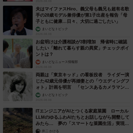
2026.08.08
夫はマイファスHiro、義父母も義兄も超有名歌
手の28歳モデル兼俳優が第1子出産を報告「母
子ともに健康…日々、大切に過ごしたい」
まいどなトピック
2026.08.08
お盆明けは介護相談が3割増加 帰省時に確認
したい「離れて暮らす親の異変」チェックポイ
ントは？
まいどなニュース情報部
2026.08.08
両親は「東京キッド」の看板役者 ライダー演
じた42歳元俳優が再婚妻との「ウエディングフ
ォト」計画を明言 「センスあるカメラマン求
む」
まいどなトピック
2026.08.08
ITエンジニアがAIとつくる家庭菜園 ローカル
LLMのゆるふわAIたちとお話しながら開墾して
みたら… 夢の「スマートな菜園生活」実現な
るか
井二 かける