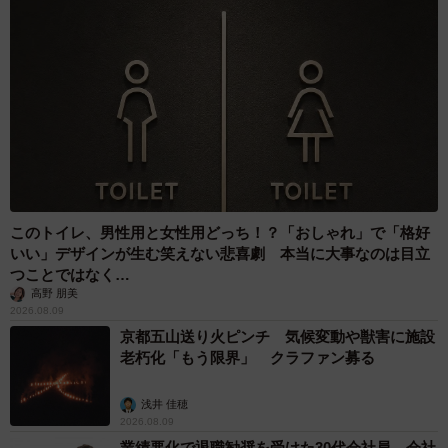
で、ちょっと抜けているところがあるのかも。そんなとこ
ろもかわいいですね」
白黒のハチワレ柄と、お鼻の黒ブチが愛らしいはちたく
ん。飼い主さんと出会うまでは、紆余曲折がありました。
このトイレ、男性用と女性用どっち！？「おしゃれ」で「格好
いい」デザインが生む笑えない悲喜劇 本当に大事なのは目立
つことではなく…
高野 朋美
2026.08.09
京都五山送り火ピンチ 気候変動や獣害に施設
老朽化「もう限界」 クラファン募る
浅井 佳穂
2026.08.09
業績悪化で退職勧奨を受けた30代会社員 会社