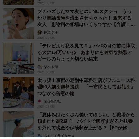
2026.08.08
プチバズしたママ友とのLINEスクショ うっ
かり電話番号を流出させちゃった！ 激怒する
友人 慰謝料の相場はいくらですか【弁護士が
解説】
長澤 芳子
2026.08.08
「テレビより私を見て？」パパの目の前に陣取
る犬に1.4万いいね あまりにも健気な熱烈ア
ピールのちょっと切ない結末
梨木 香奈
2026.08.08
太っ腹！京都の老舗中華料理店がフルコース料
理50人前を無料提供 「一市民としてお礼を」
つながる善意の輪
京都新聞社
2026.08.08
「夏休みはたくさん働いてほしい」と職場から
頼まれた高2息子 バイトで稼ぎすぎると扶養
を外れて税金や保険料が上がる？【FPが解
説】
もくもくライターズ