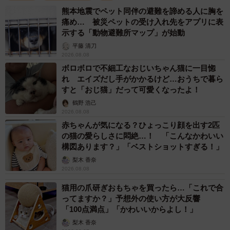
熊本地震でペット同伴の避難を諦める人に胸を
痛め… 被災ペットの受け入れ先をアプリに表
示する「動物避難所マップ」が始動
平藤 清刀
2026.08.08
ボロボロで不細工なおじいちゃん猫に一目惚
れ エイズだし手がかかるけど…おうちで暮ら
すと「おじ猫」だって可愛くなったよ！
鶴野 浩己
2026.08.08
赤ちゃんが気になる？ひょっこり顔を出す2匹
3/9
の猫の愛らしさに悶絶…！ 「こんなかわいい
構図あります？」「ベストショットすぎる！」
じっと飼い主さんを見つめるはちたくん（画像提供：@catsEYEeclipse
梨木 香奈
さん）
2026.08.08
猫用の爪研ぎおもちゃを買ったら…「これで合
はちたくんと暮らす飼い主さん（@catsEYEeclipse）によ
ってますか？」予想外の使い方が大反響
ると、この日は投薬を始めて4日目くらいだったといいま
「100点満点」「かわいいからよし！」
す。
梨木 香奈