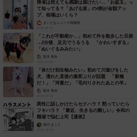
ています。
帰省は控えても感謝は届けたい…「お盆玉」っ
て知ってる？「あげる派」の4割が金額アッ
プ、相場はいくら？
まいどなニュース情報部
2026.08.09
「これが不動柴か…」初めて外を散歩した豆柴
→2分後、足元でうるうる 「かわいすぎる」
「ぬいぐるみみたい」
梨木 香奈
2026.08.09
「体だけ別生物みたい」初めて川遊びをした
犬、濡れた直後の激変ぶりが話題 「新種
だ！」「河童だ」「毛刈りされたあとの羊」
梨木 香奈
2026.08.09
6/9
異性に話しかけたらセクハラ？ 黙っていたら
フキハラ？ 「最近、生きるの難しい」令和の
あたたかいお家でまったりくつろぐはちたくん（画像提供：
職場で悩む上司【漫画】
@catsEYEeclipseさん）
海川 まこと
2026.08.09
Xでは、はちたくんがゴロンと寝そべっておててのお手入れ