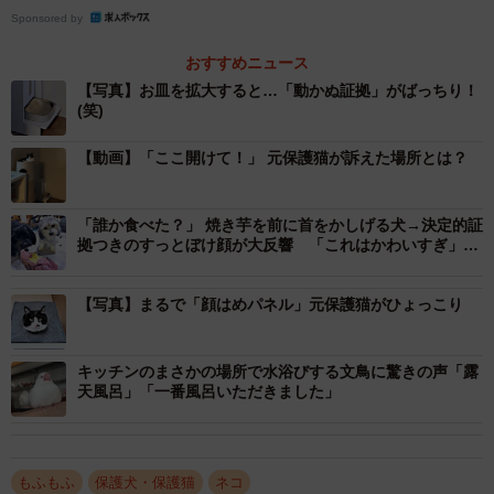
Sponsored by
2/9
おすすめニュース
【写真】お皿を拡大すると…「動かぬ証拠」がばっちり！
お皿に一粒残ったはちたくんのお薬（画像提供：@catsEYEeclipseさ
(笑)
ん）
【動画】「ここ開けて！」 元保護猫が訴えた場所とは？
当のはちたくんは、そんなことはまったく気にしていない
様子。これには飼い主さんも思わず、「薬？ 飲みました
「誰か食べた？」 焼き芋を前に首をかしげる犬→決定的証
が？ の顔すなっ」とツッコミを入れてしまったようです。
拠つきのすっとぼけ顔が大反響 「これはかわいすぎ」
「犯人バレバレ」
一点の曇りもない眼差しで飼い主さんを見つめるはちたく
【写真】まるで「顔はめパネル」元保護猫がひょっこり
んの表情とあいまって、微笑ましくも頭を抱えてしまいそ
うになるこの光景。このあと、どうなったのでしょうか。
キッチンのまさかの場所で水浴びする文鳥に驚きの声「露
天風呂」「一番風呂いただきました」
くつろぎタイムにパシャリ！ 拡大して見ると…
もふもふ
保護犬・保護猫
ネコ