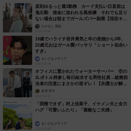
原則ゆるっと週3勤務 カード支払い日直前は
鬼出勤 借金に追われる風俗嬢 それでも足り
ない場合は朝までガールズバー副業【現役キャ
ストに取材】
たかなし 亜妖
2026.08.08
19歳でハライチ岩井勇気と年の差婚から3年、
22歳元おはガール髪バッサリ「ショート似合い
すぎ」
まいどなメディア
2026.08.08
オフィスに置かれたウォーターサーバー 空の
2Lボトル持参し毎日給水する男性社員→総務担
当者の注意にまさかの逆ギレ！【弁護士が解
説】
長澤 芳子
2026.08.08
「我慢できず」村上佳菜子、イケメン夫と全力
ハグ「可愛いふたり」「素敵なご夫婦」
まいどなメディア
2026.08.08