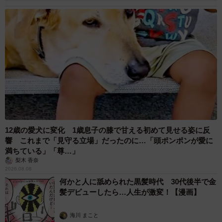
12歳の愛犬に変化 1歳息子の膝で甘える初めて見せる姿に反
響 これまで「見守る立場」だったのに…「頭ポンポンが愛に
満ちている」「尊…」
梨木 香奈
2026.08.08
何かと人に舐められた黒髪時代 30代後半で金
髪デビューしたら…人生が激変！【漫画】
海川 まこと