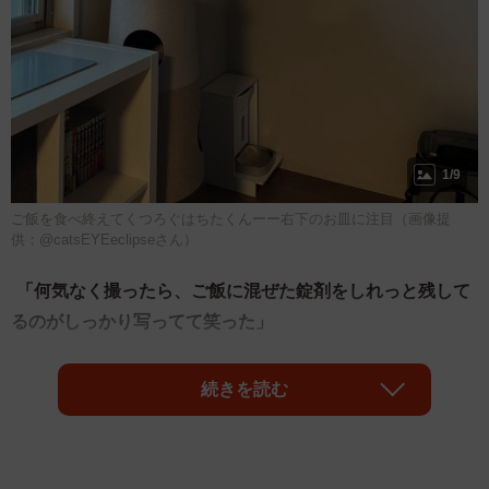
1/9
ご飯を食べ終えてくつろぐはちたくんーー右下のお皿に注目（画像提
供：@catsEYEeclipseさん）
「何気なく撮ったら、ご飯に混ぜた錠剤をしれっと残して
るのがしっかり写ってて笑った」
そんなコメントが添えられた写真に写っているのは、キャ
続きを読む
ットタワーの上でこちらをじっと見つめる元保護猫の「は
ちた」くん（4歳・男の子）。その下には、自動給餌器が置
かれています。