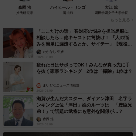
森岡 浩
ハイヒール・リンゴ
大江 篤
姓氏研究家
漫才師
園田学園女子大学学長
もっと見る
「ここだけの話」 客対応の悩みを担当黒服に
相談したら…他キャストに筒抜け！ 「人の悩
みを簡単に漏洩するとか、サイテー」【現役キ
ャストに取材】
たかなし 亜妖
2026.08.09
疲れた日はサボってOK！みんなが真っ先に手
4/9
を抜く家事ランキング 2位は「掃除」1位は？
窓辺でニャルソックに勤しむはちたくん（画像提供：@catsEYEeclipse
まいどなニュース情報部
さん）
2026.08.09
滋賀が生んだ大スター、ダイアン津田 名字ラ
はちたくんは、普段とても警戒心が強く、「超ビビり」な
ンキング上位「津田」姓のルーツは 「豊臣兄
のだそう。そのため、お薬にもある瞬間に気づいたのでは
弟！」で話題の武将にも意外な関係が…？
ないかと、飼い主さんは語ります。
森岡 浩
2026.08.09
「ただ最初の数日は気づかないままご飯を完食していたの