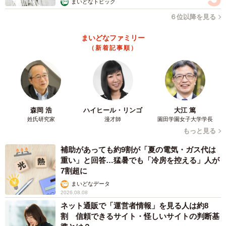
まいどなトピック
６位以降を見る
まいどなファミリー
（新着記事順）
森岡 浩
ハイヒール・リンゴ
大江 篤
姓氏研究家
漫才師
園田学園女子大学学長
もっと見る
補助があっても約9割が「夏の電気・ガス代は
重い」と回答…猛暑でも「冷房を控える」人が
7割超に
まいどなデータ
2026.08.08
ネット通販で「運営者情報」を見る人は約8
割 信頼できるサイト・怪しいサイトの判断基