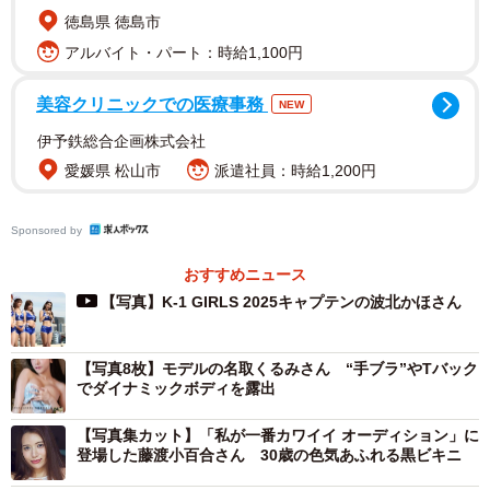
他のメンバーに負けないことは？の質問に、「拳の強さ、
徳島県 徳島市
あとはギャル度は誰にも負けません」（波北さん）、「ウ
アルバイト・パート：時給1,100円
ォーキングはメンバーからも手本にしてくださっていると
美容クリニックでの医療事務
NEW
聞いています。ラウンド姿は負けません」（広瀬さん）、
伊予鉄総合企画株式会社
「体力と根性には自信があります。あとは歯科衛生士だっ
愛媛県 松山市
派遣社員：時給1,200円
たので、歯磨き指導は誰にも負けないです」（佐々木さ
ん）、「私はくびれのファンタジスタと呼ばれるように、
Sponsored by
よく内臓が入っているの？と言われます。背中の薄さは誰
にも負けません」（三輪さん）、「博多の無敵ボディと掲
おすすめニュース
げているので、健康美は誰にも負けません」（凛咲子さ
【写真】K-1 GIRLS 2025キャプテンの波北かほさん
ん）、「お母さんがフィリピンとスペインの血が入ってい
るので、私は小麦色のマーメイドと呼ばれています。誰よ
【写真8枚】モデルの名取くるみさん “手ブラ”やTバック
りも夏が似合うと思います」（宇佐美さん）、「帰国子女
でダイナミックボディを露出
なので、英語は誰にも負けていないと思います」（瀬名さ
【写真集カット】「私が一番カワイイ オーディション」に
ん）など個性的な回答が上がりました。
登場した藤渡小百合さん 30歳の色気あふれる黒ビキニ