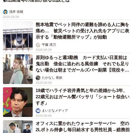
浅井 佳穂
2026.08.08
熊本地震でペット同伴の避難を諦める人に胸を
痛め… 被災ペットの受け入れ先をアプリに表
示する「動物避難所マップ」が始動
平藤 清刀
2026.08.08
原則ゆるっと週3勤務 カード支払い日直前は
鬼出勤 借金に追われる風俗嬢 それでも足り
ない場合は朝までガールズバー副業【現役キャ
ストに取材】
たかなし 亜妖
2026.08.08
19歳でハライチ岩井勇気と年の差婚から3年、
22歳元おはガール髪バッサリ「ショート似合い
すぎ」
まいどなメディア
2026.08.08
オフィスに置かれたウォーターサーバー 空の
2Lボトル持参し毎日給水する男性社員→総務担