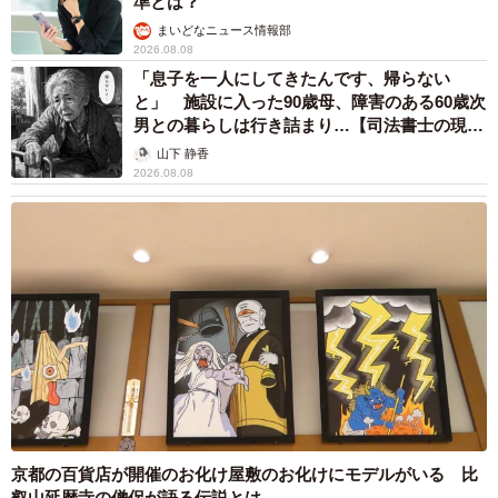
準とは？
まいどなニュース情報部
2026.08.08
「息子を一人にしてきたんです、帰らない
と」 施設に入った90歳母、障害のある60歳次
男との暮らしは行き詰まり…【司法書士の現場
から】
山下 静香
2026.08.08
京都の百貨店が開催のお化け屋敷のお化けにモデルがいる 比
叡山延暦寺の僧侶が語る伝説とは