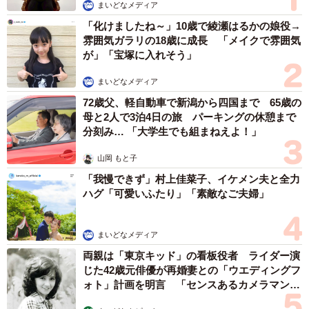
まいどなメディア
生年月日：1998年3月16日 身長：172cmB86 W56 H86
「化けましたね～」10歳で綾瀬はるかの娘役→
出身地：神奈川県
雰囲気ガラリの18歳に成長 「メイクで雰囲気
櫻木はる（さくらぎ・はる）
が」「宝塚に入れそう」
生年月日：10月6日 身長：165cmB86 W59 H87 出身
まいどなメディア
地：兵庫県
72歳父、軽自動車で新潟から四国まで 65歳の
母と2人で3泊4日の旅 パーキングの休憩まで
分刻み… 「大学生でも組まねえよ！」
山岡 もと子
「我慢できず」村上佳菜子、イケメン夫と全力
ハグ「可愛いふたり」「素敵なご夫婦」
まいどなメディア
両親は「東京キッド」の看板役者 ライダー演
じた42歳元俳優が再婚妻との「ウエディングフ
ォト」計画を明言 「センスあるカメラマン求
む」