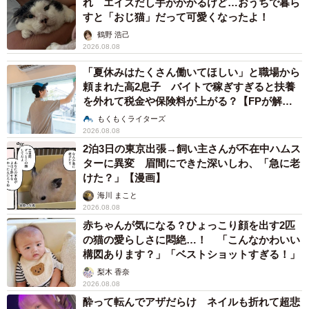
れ エイズだし手がかかるけど…おうちで暮ら
すと「おじ猫」だって可愛くなったよ！
鶴野 浩己
2026.08.08
「夏休みはたくさん働いてほしい」と職場から
頼まれた高2息子 バイトで稼ぎすぎると扶養
を外れて税金や保険料が上がる？【FPが解
説】
もくもくライターズ
2026.08.08
2泊3日の東京出張→飼い主さんが不在中ハムス
ターに異変 眉間にできた深いしわ、「急に老
けた？」【漫画】
海川 まこと
2026.08.08
赤ちゃんが気になる？ひょっこり顔を出す2匹
の猫の愛らしさに悶絶…！ 「こんなかわいい
構図あります？」「ベストショットすぎる！」
梨木 香奈
2026.08.08
酔って転んでアザだらけ ネイルも折れて超悲