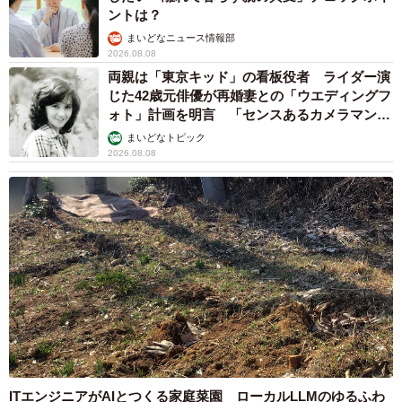
ントは？
まいどなニュース情報部
2026.08.08
両親は「東京キッド」の看板役者 ライダー演
じた42歳元俳優が再婚妻との「ウエディングフ
ォト」計画を明言 「センスあるカメラマン求
む」
まいどなトピック
2026.08.08
ITエンジニアがAIとつくる家庭菜園 ローカルLLMのゆるふわ