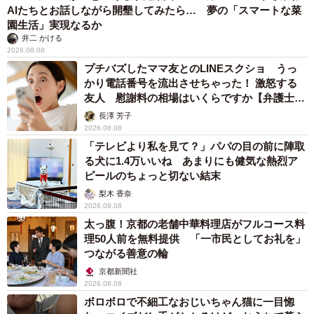
AIたちとお話しながら開墾してみたら… 夢の「スマートな菜
園生活」実現なるか
井二 かける
2026.08.08
プチバズしたママ友とのLINEスクショ うっ
かり電話番号を流出させちゃった！ 激怒する
友人 慰謝料の相場はいくらですか【弁護士が
解説】
長澤 芳子
2026.08.08
「テレビより私を見て？」パパの目の前に陣取
る犬に1.4万いいね あまりにも健気な熱烈ア
ピールのちょっと切ない結末
梨木 香奈
2026.08.08
太っ腹！京都の老舗中華料理店がフルコース料
理50人前を無料提供 「一市民としてお礼を」
つながる善意の輪
京都新聞社
2026.08.08
ボロボロで不細工なおじいちゃん猫に一目惚