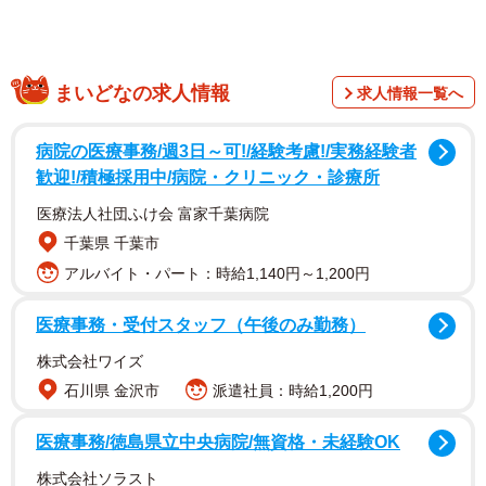
ルズ2年目ということで、大好きなK-1を盛り上げていける
ように、レースクイーンやサッカーの清水エスパルスのア
ンバサダーも務めています。格闘技・スポーツを応援する
ことが大好きなので、副キャプテンとしてかほキャプテン
まいどなの求人情報
求人情報一覧へ
を支えていき、新メンバーと頑張っていきたいなと身が引
病院の医療事務/週3日～可!/経験考慮!/実務経験者
き締まる思いです」と話しました。
歓迎!/積極採用中/病院・クリニック・診療所
医療法人社団ふけ会 富家千葉病院
千葉県 千葉市
アルバイト・パート：時給1,140円～1,200円
医療事務・受付スタッフ（午後のみ勤務）
株式会社ワイズ
石川県 金沢市
派遣社員：時給1,200円
医療事務/徳島県立中央病院/無資格・未経験OK
株式会社ソラスト