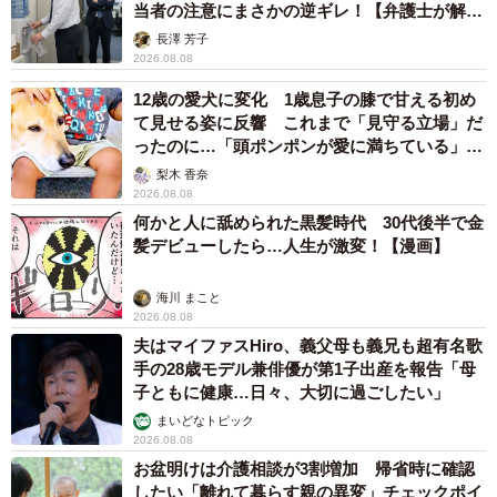
当者の注意にまさかの逆ギレ！【弁護士が解
説】
長澤 芳子
2026.08.08
12歳の愛犬に変化 1歳息子の膝で甘える初め
て見せる姿に反響 これまで「見守る立場」だ
ったのに…「頭ポンポンが愛に満ちている」
「尊…」
梨木 香奈
2026.08.08
何かと人に舐められた黒髪時代 30代後半で金
髪デビューしたら…人生が激変！【漫画】
海川 まこと
2026.08.08
夫はマイファスHiro、義父母も義兄も超有名歌
手の28歳モデル兼俳優が第1子出産を報告「母
子ともに健康…日々、大切に過ごしたい」
まいどなトピック
2026.08.08
お盆明けは介護相談が3割増加 帰省時に確認
したい「離れて暮らす親の異変」チェックポイ