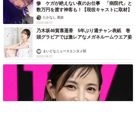
惨 ケガが絶えない夜のお仕事 「病院代」と
数万円を渡す神客も！【現役キャストに取材】
たかなし 亜妖
2026.08.07
乃木坂46賀喜遥香 5年ぶり週チャン表紙 巻
頭グラビアでは激レアなメガネルームウエア姿
まいどなニュースエンタメ部
2026.08.07