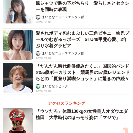
佐々木美乃里（ささき・みのり）
風シャツで胸の下がちらり 愛らしさとセクシ
ーを同時に表現
生年月日：1996年8月16日 身長：163cmB88 W62 H86
まいどなニュースエンタメ部
出身地：岐阜県 ガールズ歴：2年目
2026.08.08
美輪咲月（みわ・さつき）
愛されボディ包むまぶしい三角ビキニ 幼児プ
生年月日：1999年4月11日 身長：170cmB85 W54 H83
ールでむぎゅっポーズ STU48甲斐心愛、2年
出身地：大阪府 ガールズ歴：2年目
ぶり水着グラビア
凛咲子（りさこ）
まいどなニュースエンタメ部
2026.08.08
生年月日：1998年10月6日 身長：162cmB88 W55 H85
「だんだん時代劇俳優みたく…」国民的バンド
出身地：福岡県
の55歳ボーカリスト 競馬界の57歳レジェンド
宇佐美なお（うさみ・なお）
らとの「夏祭り満喫ショット」に驚きの声続々
生年月日：1998年11月8日 身長：167cmB88 W60 H90
まいどなトピック
2026.08.08
出身地：東京都
羽瀬萌（はせ・めぐむ）
アクセスランキング
生年月日：1月23日 身長：172cmB85 W59 H89 出身
「ウソだろ」体重130kgの女性芸人オダウエダ
植田 大学時代のほっそり姿に「マジで」
地：北海道
瀬名ひなの（せな・ひなの）