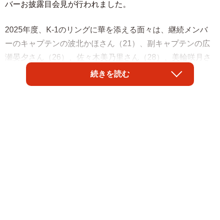
バーお披露目会見が行われました。
2025年度、K-1のリングに華を添える面々は、継続メンバ
ーのキャプテンの波北かほさん（21）、副キャプテンの広
瀬晏夕さん（26）、佐々木美乃里さん（28）、美輪咲月さ
ん（26）、新メンバーの凛咲子さん（＝りさこ、26）、宇
続きを読む
佐美なおさん（26）、羽瀬萌さん、瀬名ひなのさん
（27）、櫻木はるさんの9名です。（※会見には羽瀬さんは
欠席）
キャプテンの波北さんは「今年は4年目ということで、誰よ
りも経験があります。みなさんを引っ張っていけたらなと
思います。キャプテンになれてすごくうれしいです。K-1ガ
ールズになってから、格闘技がさらに詳しくなってきてい
ます。K-1をもっと知ってもらえたらと思っています」と意
気込みを語りました。副キャプテンの広瀬さんは「K-1ガー