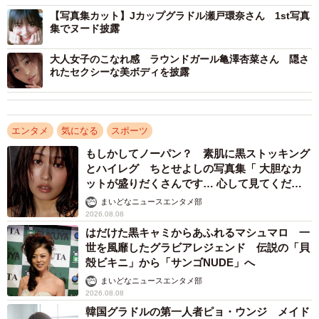
先日、お披露目となったKrushガールズとは、同じK－1グ
【写真集カット】Jカップグラドル瀬戸環奈さん 1st写真
集でヌード披露
ループであるにもかかわらず、昨年から対立構造が生まれ
ており、双方から「戦いたい」という声も。少林寺拳法を8
大人女子のこなれ感 ラウンドガール亀澤杏菜さん 隠さ
年間続け黒帯を持つ波北キャプテンは「全員でやってやろ
れたセクシーな美ボディを披露
うと思います」と一致団結してKrushガールズ潰しを宣言。
個性的なメンバーが集まった彼女たちの初陣は、5月31日に
神奈川・横浜BUNTAIで行われる「K-1 BEYOND」。選手
エンタメ
気になる
スポーツ
たちの熱い戦いに華を添える女神たちにも注目です。
もしかしてノーパン？ 素肌に黒ストッキング
とハイレグ ちとせよしの写真集「 大胆なカ
ットが盛りだくさんです… 心して見てくださ
◇K-1 GIRLS 2025メンバーのプロフィール
い」
まいどなニュースエンタメ部
波北かほ（はぎた・かほ）キャプテン
2026.08.08
生年月日：2003年9月2日 身長：168cmB87 W67 H90
はだけた黒キャミからあふれるマシュマロ 一
出身地：京都府 ガールズ歴：4年目
世を風靡したグラビアレジェンド 伝説の「貝
殻ビキニ」から「サンゴNUDE」へ
広瀬晏夕（ひろせ・あんゆ）副キャプテン
まいどなニュースエンタメ部
生年月日：1998年11月9日 身長：166cmB83 W58 H85
2026.08.08
出身地：静岡県 ガールズ歴：2年目
韓国グラドルの第一人者ピョ・ウンジ メイド